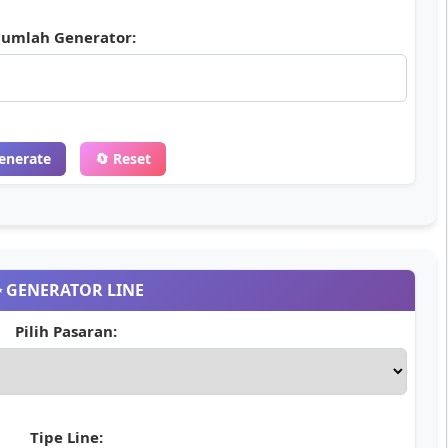
Jumlah Generator:
enerate
 GENERATOR LINE
Pilih Pasaran:
Tipe Line: