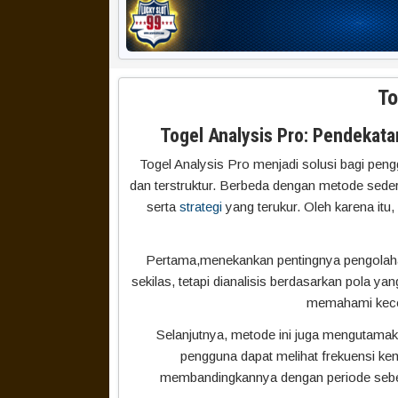
To
Togel Analysis Pro: Pendekat
Togel Analysis Pro menjadi solusi bagi pen
dan terstruktur. Berbeda dengan metode sederh
serta
strategi
yang terukur. Oleh karena itu
Pertama,menekankan pentingnya pengolahan 
sekilas, tetapi dianalisis berdasarkan pola y
memahami kecen
Selanjutnya, metode ini juga mengutamaka
pengguna dapat melihat frekuensi ke
membandingkannya dengan periode sebelu