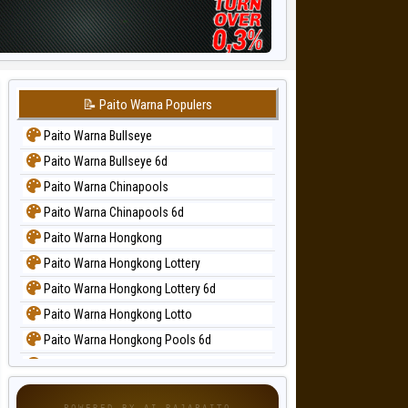
📝 Paito Warna Populers
Paito Warna Bullseye
Paito Warna Bullseye 6d
Paito Warna Chinapools
Paito Warna Chinapools 6d
Paito Warna Hongkong
Paito Warna Hongkong Lottery
Paito Warna Hongkong Lottery 6d
Paito Warna Hongkong Lotto
Paito Warna Hongkong Pools 6d
Paito Warna Japan
Paito Warna Japan 6d
POWERED BY AI RAJAPAITO