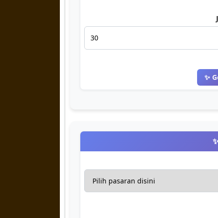
✨ G
✨