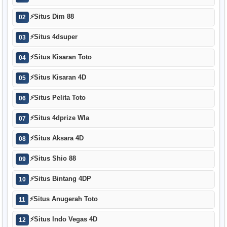
⚡
Situs Dim 88
02
⚡
Situs 4dsuper
03
⚡
Situs Kisaran Toto
04
⚡
Situs Kisaran 4D
05
⚡
Situs Pelita Toto
06
⚡
Situs 4dprize Wla
07
⚡
Situs Aksara 4D
08
⚡
Situs Shio 88
09
⚡
Situs Bintang 4DP
10
⚡
Situs Anugerah Toto
11
⚡
Situs Indo Vegas 4D
12