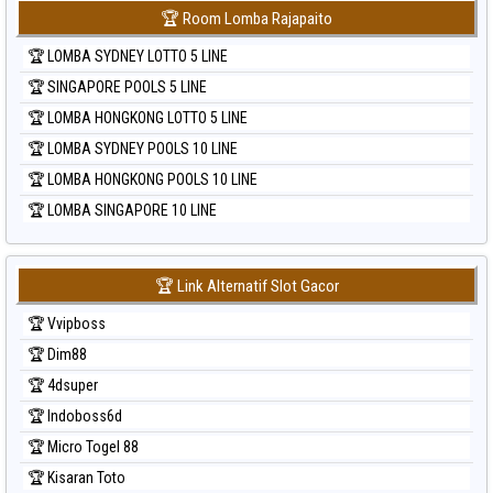
🏆 Room Lomba Rajapaito
🏆 LOMBA SYDNEY LOTTO 5 LINE
🏆 SINGAPORE POOLS 5 LINE
🏆 LOMBA HONGKONG LOTTO 5 LINE
🏆 LOMBA SYDNEY POOLS 10 LINE
🏆 LOMBA HONGKONG POOLS 10 LINE
🏆 LOMBA SINGAPORE 10 LINE
🏆 Link Alternatif Slot Gacor
🏆 Vvipboss
🏆 Dim88
🏆 4dsuper
🏆 Indoboss6d
🏆 Micro Togel 88
🏆 Kisaran Toto