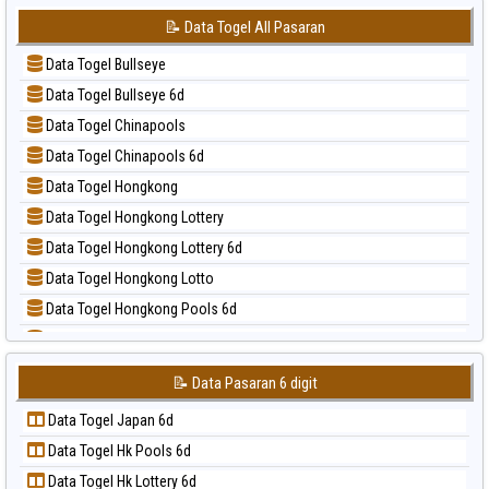
📝 Pola Dasar Japan 6d
📊 Statistik Sydney Lottery
📝 Data Togel All Pasaran
📝 Pola Dasar Korea
📊 Statistik Sydney Lottery 6d
Data Togel Bullseye
📝 Pola Dasar Kuda Lari
📊 Statistik Sydney Lotto
Data Togel Bullseye 6d
📝 Pola Dasar Magnum Cambodia
📊 Statistik Sydney Pools 6d
Data Togel Chinapools
📝 Pola Dasar Nagoya
📊 Statistik Taipei
Data Togel Chinapools 6d
📝 Pola Dasar North Carolina Day
📊 Statistik Taiwan
Data Togel Hongkong
📝 Pola Dasar Pcso
Data Togel Hongkong Lottery
📝 Pola Dasar Sao Paulo
Data Togel Hongkong Lottery 6d
📝 Pola Dasar Singapore
Data Togel Hongkong Lotto
📝 Pola Dasar Sydney
Data Togel Hongkong Pools 6d
📝 Pola Dasar Sydney Lottery
Data Togel Japan
📝 Pola Dasar Sydney Lottery 6d
Data Togel Japan 6d
📝 Pola Dasar Sydney Lotto
📝 Data Pasaran 6 digit
Data Togel Korea
📝 Pola Dasar Sydney Pools 6d
Data Togel Japan 6d
Data Togel Kuda Lari
📝 Pola Dasar Taipei
Data Togel Hk Pools 6d
Data Togel Magnum Cambodia
📝 Pola Dasar Taiwan
Data Togel Hk Lottery 6d