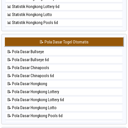
⚽ Bola Hitam Sao Paulo
📊 Statistik Hongkong Lottery 6d
⚽ Bola Hitam Singapore
📊 Statistik Hongkong Lotto
⚽ Bola Hitam Sydney
📊 Statistik Hongkong Pools 6d
⚽ Bola Hitam Sydney Lottery
📊 Statistik Japan
⚽ Bola Hitam Sydney Lottery 6d
📊 Statistik Japan 6d
⚽ Bola Hitam Sydney Lotto
📝 Pola Dasar Togel Otomatis
📊 Statistik Korea
⚽ Bola Hitam Sydney Pools 6d
📝 Pola Dasar Bullseye
📊 Statistik Kuda Lari
⚽ Bola Hitam Taipei
📝 Pola Dasar Bullseye 6d
📊 Statistik Magnum Cambodia
⚽ Bola Hitam Taiwan
📝 Pola Dasar Chinapools
📊 Statistik Nagoya
📝 Pola Dasar Chinapools 6d
📊 Statistik New York Midday
📝 Pola Dasar Hongkong
📊 Statistik North Carolina Day
📝 Pola Dasar Hongkong Lottery
📊 Statistik Pcso
📝 Pola Dasar Hongkong Lottery 6d
📊 Statistik Pennsylvania Day
📝 Pola Dasar Hongkong Lotto
📊 Statistik Sao Paulo
📝 Pola Dasar Hongkong Pools 6d
📊 Statistik Singapore
📝 Pola Dasar Japan
📊 Statistik Sydney