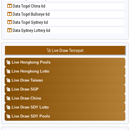
Data Togel Nagoya
Data Togel China 6d
Data Togel North Carolina Day
Data Togel Bullseye 6d
Data Togel Pcso
Data Togel Sydney 6d
Data Togel Sao Paulo
Data Sydney Lottery 6d
Data Togel Singapore
Data Togel Sydney
Data Togel Sydney Lottery
🚀 Live Draw Tercepat
Data Togel Sydney Lottery 6d
🚀
Live Hongkong Pools
Data Togel Sydney Lotto
🚀
Live Hongkong Lotto
Data Togel Sydney Pools 6d
🚀
Live Draw Taiwan
Data Togel Taipei
🚀
Live Draw SGP
Data Togel Taiwan
🚀
Live Draw China
🚀
Live Draw SDY Lotto
🚀
Live Draw SDY Pools