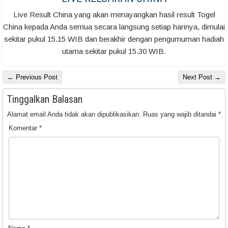
Live Result China yang akan menayangkan hasil result Togel
China kepada Anda semua secara langsung setiap harinya, dimulai
sekitar pukul 15.15 WIB dan berakhir dengan pengumuman hadiah
utama sekitar pukul 15.30 WIB.
← Previous Post
Next Post →
Tinggalkan Balasan
Alamat email Anda tidak akan dipublikasikan.
Ruas yang wajib ditandai
*
Komentar
*