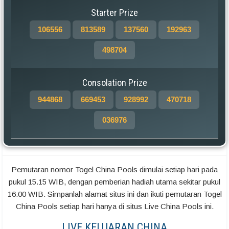
Starter Prize
106556
813589
137560
192963
498704
Consolation Prize
944868
669453
928992
470718
036976
Pemutaran nomor Togel China Pools dimulai setiap hari pada
pukul 15.15 WIB, dengan pemberian hadiah utama sekitar pukul
16.00 WIB. Simpanlah alamat situs ini dan ikuti pemutaran Togel
China Pools setiap hari hanya di situs Live China Pools ini.
LIVE KELUARAN CHINA