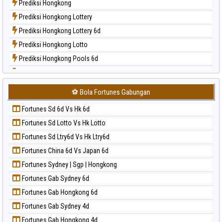
Prediksi Hongkong
Paito Harian North Carolina Day
Prediksi Hongkong Lottery
Paito Harian Pcso
Prediksi Hongkong Lottery 6d
Paito Harian Pennsylvania Day
Prediksi Hongkong Lotto
Paito Harian Sao Paulo
Prediksi Hongkong Pools 6d
Paito Harian Singapore
Prediksi Japan
Paito Harian Sydney
Prediksi Japan 6d
Paito Harian Sydney Lottery
⚽ Bola Fortunes Gabungan
Prediksi Korea
Paito Harian Sydney Lottery 6d
Fortunes Sd 6d Vs Hk 6d
Prediksi Kuda Lari
Paito Harian Sydney Lotto
Fortunes Sd Lotto Vs Hk Lotto
Prediksi Magnum Cambodia
Paito Harian Sydney Pools 6d
Fortunes Sd Ltry6d Vs Hk Ltry6d
Prediksi Nagoya
Paito Harian Taipei
Fortunes China 6d Vs Japan 6d
Prediksi North Carolina Day
Paito Harian Taiwan
Fortunes Sydney | Sgp | Hongkong
Prediksi Pcso
Fortunes Gab Sydney 6d
Prediksi Sao Paulo
Fortunes Gab Hongkong 6d
Prediksi Singapore
Fortunes Gab Sydney 4d
Prediksi Sydney
Fortunes Gab Hongkong 4d