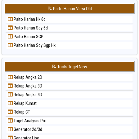
Paito Warna Sydney
📝 Paito Harian Versi Old
Paito Warna Sydney Lottery
Paito Warna Sydney Lottery 6d
Paito Harian Hk 6d
Paito Warna Sydney Lotto
Paito Harian Sdy 6d
Paito Warna Sydney Pools 6d
Paito Harian SGP
Paito Warna Taipei
Paito Harian Sdy Sgp Hk
Paito Warna Taiwan
📝 Tools Togel New
Rekap Angka 2D
Rekap Angka 3D
Rekap Angka 4D
Rekap Kumat
Rekap CT
Togel Analysis Pro
Generator 2d/3d
Generator Line