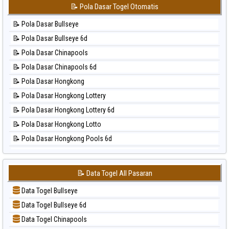
📊 Statistik Japan 6d
⚽ Bola Hitam Sydney Lotto
📝 Pola Dasar Togel Otomatis
📊 Statistik Korea
⚽ Bola Hitam Sydney Pools 6d
📝 Pola Dasar Bullseye
📊 Statistik Kuda Lari
⚽ Bola Hitam Taipei
📝 Pola Dasar Bullseye 6d
📊 Statistik Magnum Cambodia
⚽ Bola Hitam Taiwan
📝 Pola Dasar Chinapools
📊 Statistik Nagoya
📝 Pola Dasar Chinapools 6d
📊 Statistik New York Midday
📝 Pola Dasar Hongkong
📊 Statistik North Carolina Day
📝 Pola Dasar Hongkong Lottery
📊 Statistik Pcso
📝 Pola Dasar Hongkong Lottery 6d
📊 Statistik Pennsylvania Day
📝 Pola Dasar Hongkong Lotto
📊 Statistik Sao Paulo
📝 Pola Dasar Hongkong Pools 6d
📊 Statistik Singapore
📝 Pola Dasar Japan
📊 Statistik Sydney
📝 Pola Dasar Japan 6d
📊 Statistik Sydney Lottery
📝 Data Togel All Pasaran
📝 Pola Dasar Korea
📊 Statistik Sydney Lottery 6d
Data Togel Bullseye
📝 Pola Dasar Kuda Lari
📊 Statistik Sydney Lotto
Data Togel Bullseye 6d
📝 Pola Dasar Magnum Cambodia
📊 Statistik Sydney Pools 6d
Data Togel Chinapools
📝 Pola Dasar Nagoya