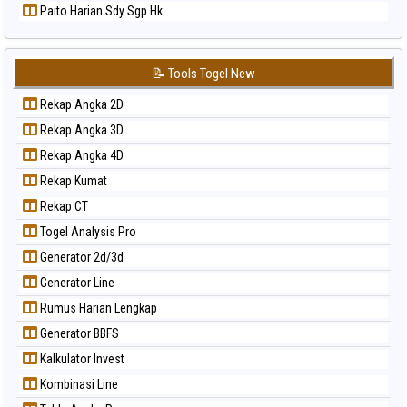
Paito Warna Taipei
Paito Harian Sdy Sgp Hk
Paito Warna Taiwan
📝 Tools Togel New
Rekap Angka 2D
Rekap Angka 3D
Rekap Angka 4D
Rekap Kumat
Rekap CT
Togel Analysis Pro
Generator 2d/3d
Generator Line
Rumus Harian Lengkap
Generator BBFS
Kalkulator Invest
Kombinasi Line