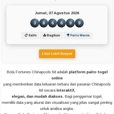
Jumat, 07 Agustus 2026
3
8
6
6
9
9
📋 Salin
📤 Bagikan
🎥 Paito Warna
Lihat Lebih Banyak
Bola Fortunes Chinapools 6d adalah
platform paito togel
online
yang memberikan data keluaran terbaru dari pasaran Chinapools
6d secara
interaktif,
elegan, dan mudah diakses
. Bagi penggemar togel,
memiliki data yang akurat dan visualisasi yang jelas sangat penting
untuk analisa angka.