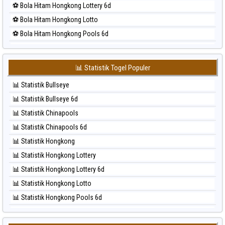
⚽ Bola Hitam Hongkong Lottery 6d
⚽ Bola Merah Singapore
⚽ Bola Hitam Hongkong Lotto
⚽ Bola Merah Sydney
⚽ Bola Hitam Hongkong Pools 6d
⚽ Bola Merah Sydney Lottery
⚽ Bola Hitam Japan
⚽ Bola Merah Sydney Lottery 6d
⚽ Bola Hitam Japan 6d
⚽ Bola Merah Sydney Lotto
📊 Statistik Togel Populer
⚽ Bola Hitam Korea
⚽ Bola Merah Sydney Pools 6d
📊 Statistik Bullseye
⚽ Bola Hitam Kuda Lari
⚽ Bola Merah Taipei
📊 Statistik Bullseye 6d
⚽ Bola Hitam Magnum Cambodia
⚽ Bola Merah Taiwan
📊 Statistik Chinapools
⚽ Bola Hitam Nagoya
📊 Statistik Chinapools 6d
⚽ Bola Hitam North Carolina Day
📊 Statistik Hongkong
⚽ Bola Hitam Pcso
📊 Statistik Hongkong Lottery
⚽ Bola Hitam Sao Paulo
📊 Statistik Hongkong Lottery 6d
⚽ Bola Hitam Singapore
📊 Statistik Hongkong Lotto
⚽ Bola Hitam Sydney
📊 Statistik Hongkong Pools 6d
⚽ Bola Hitam Sydney Lottery
📊 Statistik Japan
⚽ Bola Hitam Sydney Lottery 6d