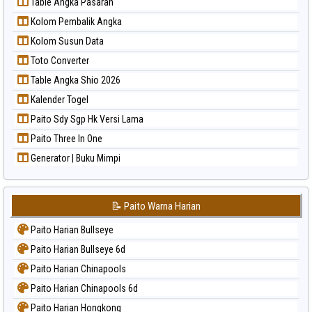
Table Angka Pasaran
Kolom Pembalik Angka
Kolom Susun Data
Toto Converter
Table Angka Shio 2026
Kalender Togel
Paito Sdy Sgp Hk Versi Lama
Paito Three In One
Generator | Buku Mimpi
📝 Paito Warna Harian
Paito Harian Bullseye
Paito Harian Bullseye 6d
Paito Harian Chinapools
Paito Harian Chinapools 6d
Paito Harian Hongkong