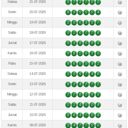
Selasa
21-07-2026
5
7
3
7
0
2
2
Senin
20-07-2026
8
9
5
5
5
4
9
Minggu
19-07-2026
2
0
6
3
0
7
7
Sabtu
18-07-2026
0
1
6
7
7
8
6
Jumat
17-07-2026
5
3
9
5
8
9
8
Kamis
16-07-2026
6
8
1
6
3
0
3
Rabu
15-07-2026
9
6
5
0
4
2
6
Selasa
14-07-2026
1
0
9
7
4
8
3
Senin
13-07-2026
8
3
4
2
7
2
9
Minggu
12-07-2026
7
7
8
0
9
3
3
Sabtu
11-07-2026
1
2
4
5
0
4
4
Jumat
10-07-2026
8
8
4
7
0
8
8
Kamis
09-07-2026
3
4
7
7
5
6
2