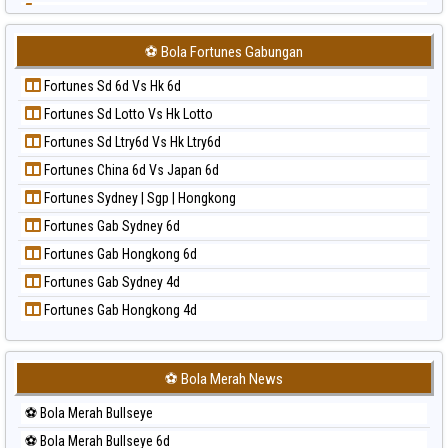
Prediksi Japan
Paito Harian Sydney
Prediksi Japan 6d
Paito Harian Sydney Lottery
⚽ Bola Fortunes Gabungan
Prediksi Korea
Paito Harian Sydney Lottery 6d
Fortunes Sd 6d Vs Hk 6d
Prediksi Kuda Lari
Paito Harian Sydney Lotto
Fortunes Sd Lotto Vs Hk Lotto
Prediksi Magnum Cambodia
Paito Harian Sydney Pools 6d
Fortunes Sd Ltry6d Vs Hk Ltry6d
Prediksi Nagoya
Paito Harian Taipei
Fortunes China 6d Vs Japan 6d
Prediksi North Carolina Day
Paito Harian Taiwan
Fortunes Sydney | Sgp | Hongkong
Prediksi Pcso
Fortunes Gab Sydney 6d
Prediksi Sao Paulo
Fortunes Gab Hongkong 6d
Prediksi Singapore
Fortunes Gab Sydney 4d
Prediksi Sydney
Fortunes Gab Hongkong 4d
Prediksi Sydney Lottery
Prediksi Sydney Lottery 6d
Prediksi Sydney Lotto
⚽ Bola Merah News
Prediksi Sydney Pools 6d
⚽ Bola Merah Bullseye
Prediksi Taipei
⚽ Bola Merah Bullseye 6d