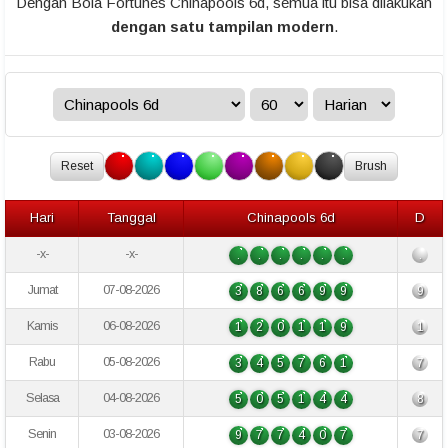
Dengan Bola Fortunes Chinapools 6d, semua itu bisa dilakukan
dengan satu tampilan modern
.
Reset
Brush
Hari
Tanggal
Chinapools 6d
D
-x-
-x-
.
.
.
.
.
.
.
Jumat
07-08-2026
3
8
6
6
9
9
9
Kamis
06-08-2026
1
2
0
1
1
9
1
Rabu
05-08-2026
3
4
5
7
6
1
7
Selasa
04-08-2026
5
0
5
1
4
4
8
Senin
03-08-2026
9
7
7
4
0
7
7