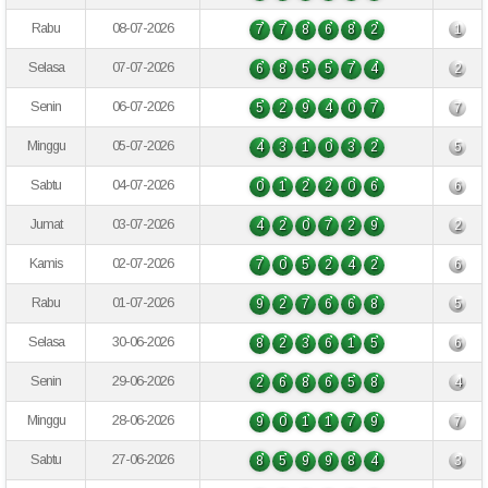
Rabu
08-07-2026
7
7
8
6
8
2
1
Selasa
07-07-2026
6
8
5
5
7
4
2
Senin
06-07-2026
5
2
9
4
0
7
7
Minggu
05-07-2026
4
3
1
0
3
2
5
Sabtu
04-07-2026
0
1
2
2
0
6
6
Jumat
03-07-2026
4
2
0
7
2
9
2
Kamis
02-07-2026
7
0
5
2
4
2
6
Rabu
01-07-2026
9
2
7
6
6
8
5
Selasa
30-06-2026
8
2
3
6
1
5
6
Senin
29-06-2026
2
6
8
6
5
8
4
Minggu
28-06-2026
9
0
1
1
7
9
7
Sabtu
27-06-2026
8
5
9
9
8
4
3