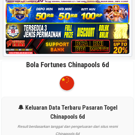
Bola Fortunes Chinapools 6d
🔔 Keluaran Data Terbaru Pasaran Togel
Chinapools 6d
Result berdasarkan tanggal dan pengeluaran dari situs resmi
Chinapools 6d