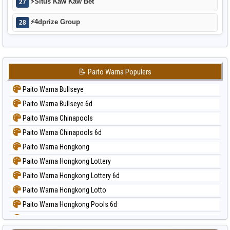
⚡
Situs Kaw Kaw Bet
27
⚡
4dprize Group
28
📝 Paito Warna Populers
Paito Warna Bullseye
Paito Warna Bullseye 6d
Paito Warna Chinapools
Paito Warna Chinapools 6d
Paito Warna Hongkong
Paito Warna Hongkong Lottery
Paito Warna Hongkong Lottery 6d
Paito Warna Hongkong Lotto
Paito Warna Hongkong Pools 6d
Paito Warna Japan