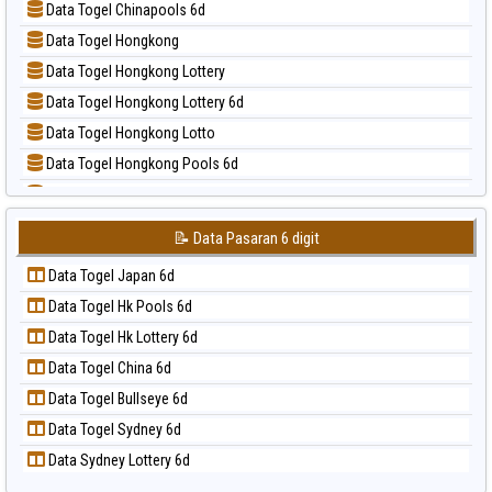
📊 Statistik Taipei
Data Togel Chinapools 6d
📝 Pola Dasar North Carolina Day
📊 Statistik Taiwan
Data Togel Hongkong
📝 Pola Dasar Pcso
Data Togel Hongkong Lottery
📝 Pola Dasar Sao Paulo
Data Togel Hongkong Lottery 6d
📝 Pola Dasar Singapore
Data Togel Hongkong Lotto
📝 Pola Dasar Sydney
Data Togel Hongkong Pools 6d
📝 Pola Dasar Sydney Lottery
Data Togel Japan
📝 Pola Dasar Sydney Lottery 6d
Data Togel Japan 6d
📝 Pola Dasar Sydney Lotto
📝 Data Pasaran 6 digit
Data Togel Korea
📝 Pola Dasar Sydney Pools 6d
Data Togel Japan 6d
Data Togel Kuda Lari
📝 Pola Dasar Taipei
Data Togel Hk Pools 6d
Data Togel Magnum Cambodia
📝 Pola Dasar Taiwan
Data Togel Hk Lottery 6d
Data Togel Nagoya
Data Togel China 6d
Data Togel North Carolina Day
Data Togel Bullseye 6d
Data Togel Pcso
Data Togel Sydney 6d
Data Togel Sao Paulo
Data Sydney Lottery 6d
Data Togel Singapore