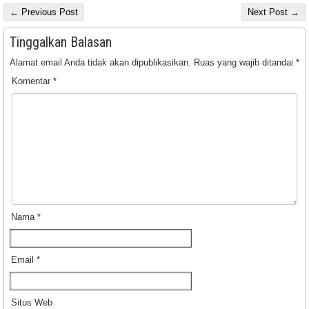
← Previous Post
Next Post →
Tinggalkan Balasan
Alamat email Anda tidak akan dipublikasikan.
Ruas yang wajib ditandai
*
Komentar
*
Nama
*
Email
*
Situs Web