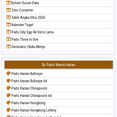
Kolom Susun Data
Toto Converter
Table Angka Shio 2026
Kalender Togel
Paito Sdy Sgp Hk Versi Lama
Paito Three In One
Generator | Buku Mimpi
📝 Paito Warna Harian
Paito Harian Bullseye
Paito Harian Bullseye 6d
Paito Harian Chinapools
Paito Harian Chinapools 6d
Paito Harian Hongkong
Paito Harian Hongkong Lottery