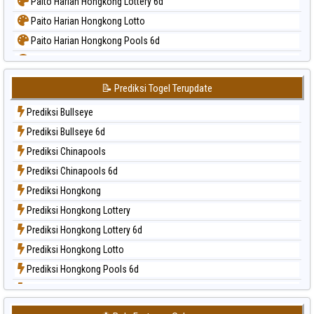
Paito Harian Hongkong Lottery 6d
Paito Harian Hongkong Lotto
Paito Harian Hongkong Pools 6d
Paito Harian Japan
Paito Harian Japan 6d
📝 Prediksi Togel Terupdate
Paito Harian Korea
Prediksi Bullseye
Paito Harian Kuda Lari
Prediksi Bullseye 6d
Paito Harian Magnum Cambodia
Prediksi Chinapools
Paito Harian Nagoya
Prediksi Chinapools 6d
Paito Harian New York Midday
Prediksi Hongkong
Paito Harian North Carolina Day
Prediksi Hongkong Lottery
Paito Harian Pcso
Prediksi Hongkong Lottery 6d
Paito Harian Pennsylvania Day
Prediksi Hongkong Lotto
Paito Harian Sao Paulo
Prediksi Hongkong Pools 6d
Paito Harian Singapore
Prediksi Japan
Paito Harian Sydney
Prediksi Japan 6d