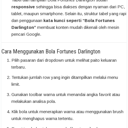
responsive
sehingga bisa diakses dengan nyaman dari PC,
tablet, maupun smartphone. Selain itu, struktur tabel yang rapi
dan penggunaan
kata kunci seperti “Bola Fortunes
Darlington”
membuat konten mudah dikenali oleh mesin
pencari Google.
Cara Menggunakan Bola Fortunes Darlington
Pilih pasaran dari dropdown untuk melihat paito keluaran
terbaru.
Tentukan jumlah row yang ingin ditampilkan melalui menu
limit.
Gunakan toolbar warna untuk menandai angka favorit atau
melakukan analisa pola.
Klik bola untuk menerapkan warna atau menggunakan brush
untuk menghapus warna tertentu.