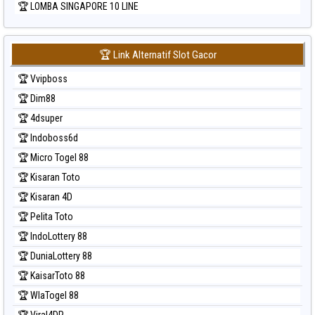
🏆 LOMBA SINGAPORE 10 LINE
🏆 Link Alternatif Slot Gacor
🏆 Vvipboss
🏆 Dim88
🏆 4dsuper
🏆 Indoboss6d
🏆 Micro Togel 88
🏆 Kisaran Toto
🏆 Kisaran 4D
🏆 Pelita Toto
🏆 IndoLottery 88
🏆 DuniaLottery 88
🏆 KaisarToto 88
🏆 WlaTogel 88