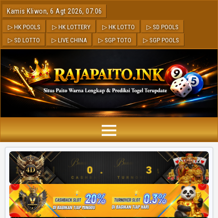
Kamis Kliwon, 6 Agt 2026, 07:06
▷ HK POOLS
▷ HK LOTTERY
▷ HK LOTTO
▷ SD POOLS
▷ SD LOTTO
▷ LIVE CHINA
▷ SGP TOTO
▷ SGP POOLS