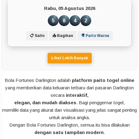
Rabu, 05 Agustus 2026
5
8
4
2
📋 Salin
📤 Bagikan
🎥 Paito Warna
Lihat Lebih Banyak
Bola Fortunes Darlington adalah
platform paito togel online
yang memberikan data keluaran terbaru dari pasaran Darlington
secara
interaktif,
elegan, dan mudah diakses
. Bagi penggemar togel,
memiliki data yang akurat dan visualisasi yang jelas sangat penting
untuk analisa angka.
Dengan Bola Fortunes Darlington, semua itu bisa dilakukan
dengan satu tampilan modern
.