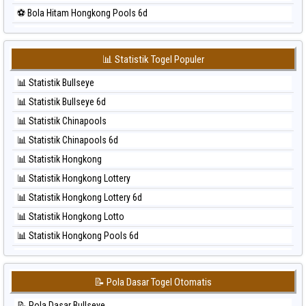
⚽ Bola Merah Sydney
⚽ Bola Hitam Hongkong Pools 6d
⚽ Bola Merah Sydney Lottery
⚽ Bola Hitam Japan
⚽ Bola Merah Sydney Lottery 6d
⚽ Bola Hitam Japan 6d
⚽ Bola Merah Sydney Lotto
📊 Statistik Togel Populer
⚽ Bola Hitam Korea
⚽ Bola Merah Sydney Pools 6d
📊 Statistik Bullseye
⚽ Bola Hitam Kuda Lari
⚽ Bola Merah Taipei
📊 Statistik Bullseye 6d
⚽ Bola Hitam Magnum Cambodia
⚽ Bola Merah Taiwan
📊 Statistik Chinapools
⚽ Bola Hitam Nagoya
📊 Statistik Chinapools 6d
⚽ Bola Hitam North Carolina Day
📊 Statistik Hongkong
⚽ Bola Hitam Pcso
📊 Statistik Hongkong Lottery
⚽ Bola Hitam Sao Paulo
📊 Statistik Hongkong Lottery 6d
⚽ Bola Hitam Singapore
📊 Statistik Hongkong Lotto
⚽ Bola Hitam Sydney
📊 Statistik Hongkong Pools 6d
⚽ Bola Hitam Sydney Lottery
📊 Statistik Japan
⚽ Bola Hitam Sydney Lottery 6d
📊 Statistik Japan 6d
⚽ Bola Hitam Sydney Lotto
📝 Pola Dasar Togel Otomatis
📊 Statistik Korea
⚽ Bola Hitam Sydney Pools 6d
📝 Pola Dasar Bullseye