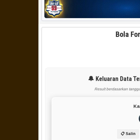
Bola Fo
🔔 Keluaran Data Te
Result berdasarkan tangga
Ka
📋 Salin