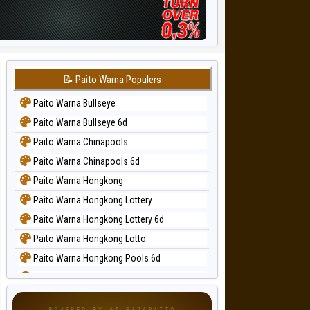
📝 Paito Warna Populers
Paito Warna Bullseye
Paito Warna Bullseye 6d
Paito Warna Chinapools
Paito Warna Chinapools 6d
Paito Warna Hongkong
Paito Warna Hongkong Lottery
Paito Warna Hongkong Lottery 6d
Paito Warna Hongkong Lotto
Paito Warna Hongkong Pools 6d
Paito Warna Japan
Paito Warna Japan 6d
POWERED BY AI RAJAPAITO