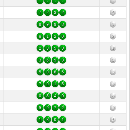
.
.
.
.
.
7
2
3
2
5
9
9
9
3
3
8
1
2
0
2
2
3
5
3
8
3
6
9
3
3
5
0
8
5
4
7
9
1
5
6
0
3
4
0
4
5
9
7
2
9
1
8
0
1
1