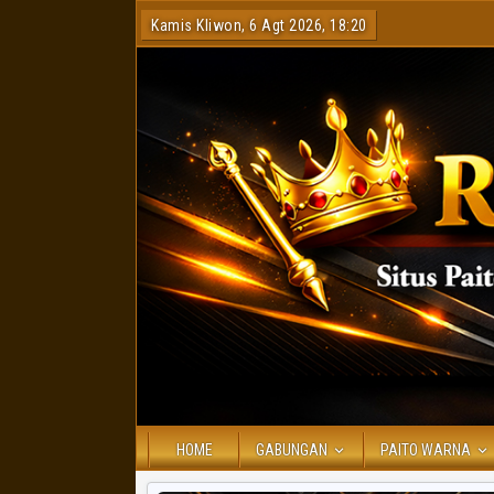
Kamis Kliwon, 6 Agt 2026, 18:20
HOME
GABUNGAN
PAITO WARNA