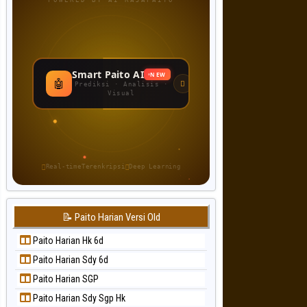
Paito Warna Korea
Paito Warna Kuda Lari
Paito Warna Magnum Cambodia
Paito Warna Nagoya
Smart Paito AI
NEW
🤖
Paito Warna New York Midday
Prediksi · Analisis ·
Visual
Paito Warna North Carolina Day
Paito Warna Pcso
Paito Warna Pennsylvania Day
Paito Warna Sao Paulo
Real-time
Terenkripsi
Deep Learning
Paito Warna Singapore
Paito Warna Sydney
📝 Paito Harian Versi Old
Paito Warna Sydney Lottery
Paito Warna Sydney Lottery 6d
Paito Harian Hk 6d
Paito Warna Sydney Lotto
Paito Harian Sdy 6d
Paito Warna Sydney Pools 6d
Paito Harian SGP
Paito Warna Taipei
Paito Harian Sdy Sgp Hk