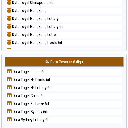
📊 Statistik Taipei
Data Togel Chinapools 6d
📝 Pola Dasar North Carolina Day
📊 Statistik Taiwan
Data Togel Hongkong
📝 Pola Dasar Pcso
Data Togel Hongkong Lottery
📝 Pola Dasar Sao Paulo
Data Togel Hongkong Lottery 6d
📝 Pola Dasar Singapore
Data Togel Hongkong Lotto
📝 Pola Dasar Sydney
Data Togel Hongkong Pools 6d
📝 Pola Dasar Sydney Lottery
Data Togel Japan
📝 Pola Dasar Sydney Lottery 6d
Data Togel Japan 6d
📝 Pola Dasar Sydney Lotto
📝 Data Pasaran 6 digit
Data Togel Korea
📝 Pola Dasar Sydney Pools 6d
Data Togel Japan 6d
Data Togel Kuda Lari
📝 Pola Dasar Taipei
Data Togel Hk Pools 6d
Data Togel Magnum Cambodia
📝 Pola Dasar Taiwan
Data Togel Hk Lottery 6d
Data Togel Nagoya
Data Togel China 6d
Data Togel North Carolina Day
Data Togel Bullseye 6d
Data Togel Pcso
Data Togel Sydney 6d
Data Togel Sao Paulo
Data Sydney Lottery 6d
Data Togel Singapore