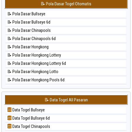
📊 Statistik Japan 6d
⚽ Bola Hitam Sydney Lotto
📝 Pola Dasar Togel Otomatis
📊 Statistik Korea
⚽ Bola Hitam Sydney Pools 6d
📝 Pola Dasar Bullseye
📊 Statistik Kuda Lari
⚽ Bola Hitam Taipei
📝 Pola Dasar Bullseye 6d
📊 Statistik Magnum Cambodia
⚽ Bola Hitam Taiwan
📝 Pola Dasar Chinapools
📊 Statistik Nagoya
📝 Pola Dasar Chinapools 6d
📊 Statistik New York Midday
📝 Pola Dasar Hongkong
📊 Statistik North Carolina Day
📝 Pola Dasar Hongkong Lottery
📊 Statistik Pcso
📝 Pola Dasar Hongkong Lottery 6d
📊 Statistik Pennsylvania Day
📝 Pola Dasar Hongkong Lotto
📊 Statistik Sao Paulo
📝 Pola Dasar Hongkong Pools 6d
📊 Statistik Singapore
📝 Pola Dasar Japan
📊 Statistik Sydney
📝 Pola Dasar Japan 6d
📊 Statistik Sydney Lottery
📝 Data Togel All Pasaran
📝 Pola Dasar Korea
📊 Statistik Sydney Lottery 6d
Data Togel Bullseye
📝 Pola Dasar Kuda Lari
📊 Statistik Sydney Lotto
Data Togel Bullseye 6d
📝 Pola Dasar Magnum Cambodia
📊 Statistik Sydney Pools 6d
Data Togel Chinapools
📝 Pola Dasar Nagoya