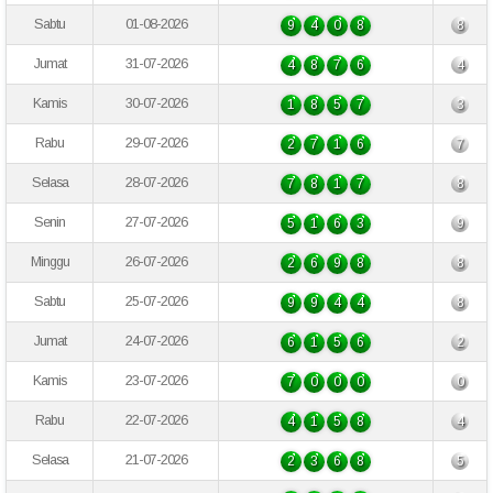
Sabtu
01-08-2026
9
4
0
8
8
Jumat
31-07-2026
4
8
7
6
4
Kamis
30-07-2026
1
8
5
7
3
Rabu
29-07-2026
2
7
1
6
7
Selasa
28-07-2026
7
8
1
7
8
Senin
27-07-2026
5
1
6
3
9
Minggu
26-07-2026
2
6
9
8
8
Sabtu
25-07-2026
9
9
4
4
8
Jumat
24-07-2026
6
1
5
6
2
Kamis
23-07-2026
7
0
0
0
0
Rabu
22-07-2026
4
1
5
8
4
Selasa
21-07-2026
2
3
6
8
5