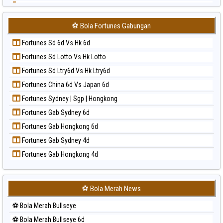
Prediksi Japan
Paito Harian Sydney
Prediksi Japan 6d
Paito Harian Sydney Lottery
⚽ Bola Fortunes Gabungan
Prediksi Korea
Paito Harian Sydney Lottery 6d
Fortunes Sd 6d Vs Hk 6d
Prediksi Kuda Lari
Paito Harian Sydney Lotto
Fortunes Sd Lotto Vs Hk Lotto
Prediksi Magnum Cambodia
Paito Harian Sydney Pools 6d
Fortunes Sd Ltry6d Vs Hk Ltry6d
Prediksi Nagoya
Paito Harian Taipei
Fortunes China 6d Vs Japan 6d
Prediksi North Carolina Day
Paito Harian Taiwan
Fortunes Sydney | Sgp | Hongkong
Prediksi Pcso
Fortunes Gab Sydney 6d
Prediksi Sao Paulo
Fortunes Gab Hongkong 6d
Prediksi Singapore
Fortunes Gab Sydney 4d
Prediksi Sydney
Fortunes Gab Hongkong 4d
Prediksi Sydney Lottery
Prediksi Sydney Lottery 6d
Prediksi Sydney Lotto
⚽ Bola Merah News
Prediksi Sydney Pools 6d
⚽ Bola Merah Bullseye
Prediksi Taipei
⚽ Bola Merah Bullseye 6d