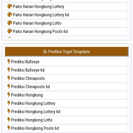
Paito Harian Hongkong Lottery
Paito Harian Hongkong Lottery 6d
Paito Harian Hongkong Lotto
Paito Harian Hongkong Pools 6d
Paito Harian Japan
Paito Harian Japan 6d
📝 Prediksi Togel Terupdate
Paito Harian Korea
Prediksi Bullseye
Paito Harian Kuda Lari
Prediksi Bullseye 6d
Paito Harian Magnum Cambodia
Prediksi Chinapools
Paito Harian Nagoya
Prediksi Chinapools 6d
Paito Harian New York Midday
Prediksi Hongkong
Paito Harian North Carolina Day
Prediksi Hongkong Lottery
Paito Harian Pcso
Prediksi Hongkong Lottery 6d
Paito Harian Pennsylvania Day
Prediksi Hongkong Lotto
Paito Harian Sao Paulo
Prediksi Hongkong Pools 6d
Paito Harian Singapore