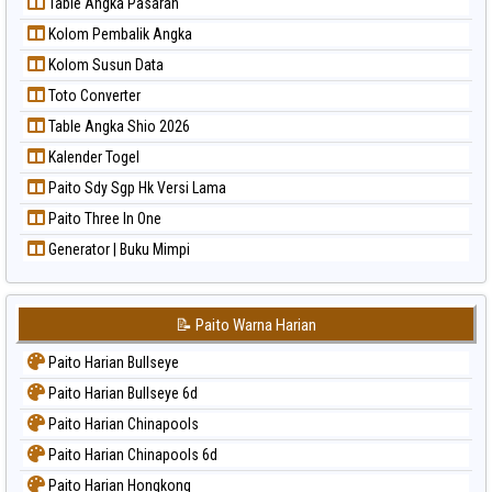
Table Angka Pasaran
Kolom Pembalik Angka
Kolom Susun Data
Toto Converter
Table Angka Shio 2026
Kalender Togel
Paito Sdy Sgp Hk Versi Lama
Paito Three In One
Generator | Buku Mimpi
📝 Paito Warna Harian
Paito Harian Bullseye
Paito Harian Bullseye 6d
Paito Harian Chinapools
Paito Harian Chinapools 6d
Paito Harian Hongkong