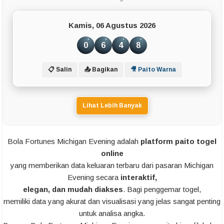
Kamis, 06 Agustus 2026
0
6
4
8
📋 Salin
📤 Bagikan
🎥 Paito Warna
Lihat Lebih Banyak
Bola Fortunes Michigan Evening adalah
platform paito togel
online
yang memberikan data keluaran terbaru dari pasaran Michigan
Evening secara
interaktif,
elegan, dan mudah diakses
. Bagi penggemar togel,
memiliki data yang akurat dan visualisasi yang jelas sangat penting
untuk analisa angka.