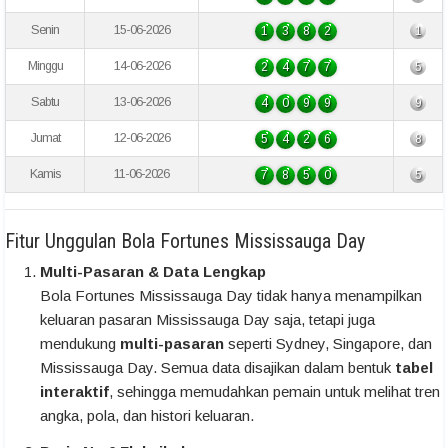
Senin
15-06-2026
1
3
8
2
1
Minggu
14-06-2026
2
4
7
7
5
Sabtu
13-06-2026
4
0
9
9
9
Jumat
12-06-2026
5
4
2
6
8
Kamis
11-06-2026
7
8
5
0
5
Fitur Unggulan Bola Fortunes Mississauga Day
Multi-Pasaran & Data Lengkap
Bola Fortunes Mississauga Day tidak hanya menampilkan
keluaran pasaran Mississauga Day saja, tetapi juga
mendukung
multi-pasaran
seperti Sydney, Singapore, dan
Mississauga Day. Semua data disajikan dalam bentuk
tabel
interaktif
, sehingga memudahkan pemain untuk melihat tren
angka, pola, dan histori keluaran.