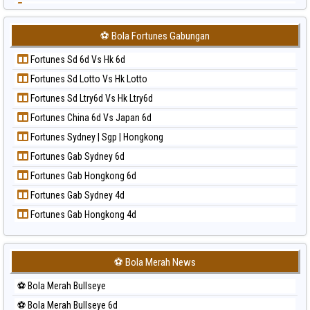
Prediksi Japan
Paito Harian Sydney
Prediksi Japan 6d
Paito Harian Sydney Lottery
⚽ Bola Fortunes Gabungan
Prediksi Korea
Paito Harian Sydney Lottery 6d
Fortunes Sd 6d Vs Hk 6d
Prediksi Kuda Lari
Paito Harian Sydney Lotto
Fortunes Sd Lotto Vs Hk Lotto
Prediksi Magnum Cambodia
Paito Harian Sydney Pools 6d
Fortunes Sd Ltry6d Vs Hk Ltry6d
Prediksi Nagoya
Paito Harian Taipei
Fortunes China 6d Vs Japan 6d
Prediksi North Carolina Day
Paito Harian Taiwan
Fortunes Sydney | Sgp | Hongkong
Prediksi Pcso
Fortunes Gab Sydney 6d
Prediksi Sao Paulo
Fortunes Gab Hongkong 6d
Prediksi Singapore
Fortunes Gab Sydney 4d
Prediksi Sydney
Fortunes Gab Hongkong 4d
Prediksi Sydney Lottery
Prediksi Sydney Lottery 6d
Prediksi Sydney Lotto
⚽ Bola Merah News
Prediksi Sydney Pools 6d
⚽ Bola Merah Bullseye
Prediksi Taipei
⚽ Bola Merah Bullseye 6d