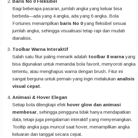
Baris No 0 Fleksibel
Bagi beberapa pasaran, jumlah angka yang keluar bisa
berbeda—ada yang 4 angka, ada yang 6 angka. Bola
Fortunes menampilkan
baris No 0
yang fleksibel sesuai
jumlah angka, sehingga visualisasi tetap rapi dan mudah
dianalisis.
Toolbar Warna Interaktif
Salah satu fitur paling menarik adalah
toolbar 8 warna
yang
bisa digunakan untuk menandai bola favorit, menyoroti angka
tertentu, atau menghapus warna dengan brush. Fitur ini
sangat berguna untuk pemain yang ingin melakukan
analisis
visual cepat
.
Animasi & Hover Elegan
Setiap bola dilengkapi efek
hover glow dan animasi
membesar
, sehingga pengguna tidak hanya mendapatkan
data, tetapi juga pengalaman interaktif yang menyenangkan.
Tooltip angka juga muncul saat hover, menampilkan angka
keluaran dan tanggal secara cepat.