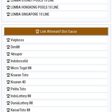
🏆 LOMBA SYDNEY POOLS 10 LINE
🏆 LOMBA HONGKONG POOLS 10 LINE
🏆 LOMBA SINGAPORE 10 LINE
🏆 Link Alternatif Slot Gacor
🏆 Vvipboss
🏆 Dim88
🏆 4dsuper
🏆 Indoboss6d
🏆 Micro Togel 88
🏆 Kisaran Toto
🏆 Kisaran 4D
🏆 Pelita Toto
🏆 IndoLottery 88
🏆 DuniaLottery 88
🏆 KaisarToto 88