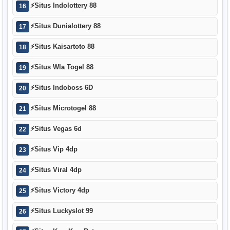
⚡
Situs Indolottery 88
16
⚡
Situs Dunialottery 88
17
⚡
Situs Kaisartoto 88
18
⚡
Situs Wla Togel 88
19
⚡
Situs Indoboss 6D
20
⚡
Situs Microtogel 88
21
⚡
Situs Vegas 6d
22
⚡
Situs Vip 4dp
23
⚡
Situs Viral 4dp
24
⚡
Situs Victory 4dp
25
⚡
Situs Luckyslot 99
26