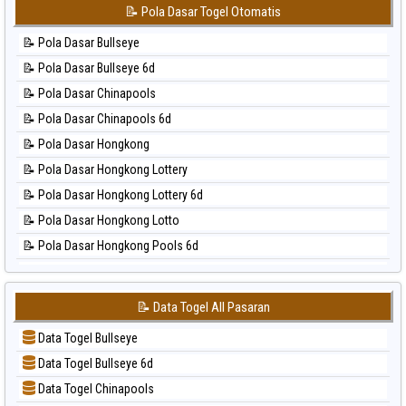
📊 Statistik Japan 6d
⚽ Bola Hitam Sydney Lotto
📝 Pola Dasar Togel Otomatis
📊 Statistik Korea
⚽ Bola Hitam Sydney Pools 6d
📝 Pola Dasar Bullseye
📊 Statistik Kuda Lari
⚽ Bola Hitam Taipei
📝 Pola Dasar Bullseye 6d
📊 Statistik Magnum Cambodia
⚽ Bola Hitam Taiwan
📝 Pola Dasar Chinapools
📊 Statistik Nagoya
📝 Pola Dasar Chinapools 6d
📊 Statistik New York Midday
📝 Pola Dasar Hongkong
📊 Statistik North Carolina Day
📝 Pola Dasar Hongkong Lottery
📊 Statistik Pcso
📝 Pola Dasar Hongkong Lottery 6d
📊 Statistik Pennsylvania Day
📝 Pola Dasar Hongkong Lotto
📊 Statistik Sao Paulo
📝 Pola Dasar Hongkong Pools 6d
📊 Statistik Singapore
📝 Pola Dasar Japan
📊 Statistik Sydney
📝 Pola Dasar Japan 6d
📊 Statistik Sydney Lottery
📝 Data Togel All Pasaran
📝 Pola Dasar Korea
📊 Statistik Sydney Lottery 6d
Data Togel Bullseye
📝 Pola Dasar Kuda Lari
📊 Statistik Sydney Lotto
Data Togel Bullseye 6d
📝 Pola Dasar Magnum Cambodia
📊 Statistik Sydney Pools 6d
Data Togel Chinapools
📝 Pola Dasar Nagoya