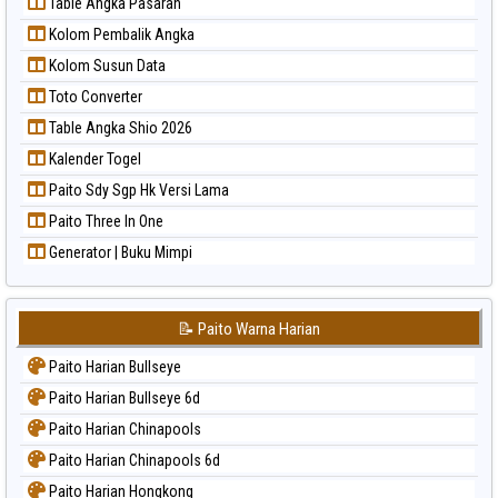
Table Angka Pasaran
Kolom Pembalik Angka
Kolom Susun Data
Toto Converter
Table Angka Shio 2026
Kalender Togel
Paito Sdy Sgp Hk Versi Lama
Paito Three In One
Generator | Buku Mimpi
📝 Paito Warna Harian
Paito Harian Bullseye
Paito Harian Bullseye 6d
Paito Harian Chinapools
Paito Harian Chinapools 6d
Paito Harian Hongkong