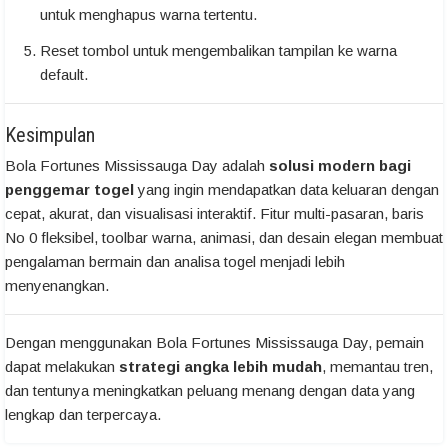
untuk menghapus warna tertentu.
Reset tombol untuk mengembalikan tampilan ke warna
default.
Kesimpulan
Bola Fortunes Mississauga Day adalah
solusi modern bagi
penggemar togel
yang ingin mendapatkan data keluaran dengan
cepat, akurat, dan visualisasi interaktif. Fitur multi-pasaran, baris
No 0 fleksibel, toolbar warna, animasi, dan desain elegan membuat
pengalaman bermain dan analisa togel menjadi lebih
menyenangkan.
Dengan menggunakan Bola Fortunes Mississauga Day, pemain
dapat melakukan
strategi angka lebih mudah
, memantau tren,
dan tentunya meningkatkan peluang menang dengan data yang
lengkap dan terpercaya.