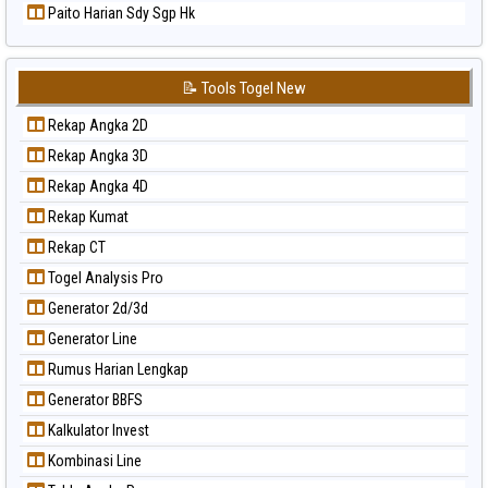
Paito Warna Taipei
Paito Harian Sdy Sgp Hk
Paito Warna Taiwan
📝 Tools Togel New
Rekap Angka 2D
Rekap Angka 3D
Rekap Angka 4D
Rekap Kumat
Rekap CT
Togel Analysis Pro
Generator 2d/3d
Generator Line
Rumus Harian Lengkap
Generator BBFS
Kalkulator Invest
Kombinasi Line