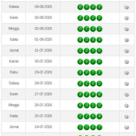
Selasa
04-08-2026
6
9
0
9
9
Senin
03-08-2026
2
9
2
5
7
Minggu
02-08-2026
0
7
3
3
6
Sabtu
01-08-2026
8
0
4
4
8
Jumat
31-07-2026
1
3
3
5
8
Kamis
30-07-2026
6
5
7
5
3
Rabu
29-07-2026
9
9
7
2
9
Selasa
28-07-2026
2
2
6
5
2
Senin
27-07-2026
3
3
8
6
5
Minggu
26-07-2026
8
0
1
0
1
Sabtu
25-07-2026
1
2
6
4
1
Jumat
24-07-2026
1
5
6
7
4