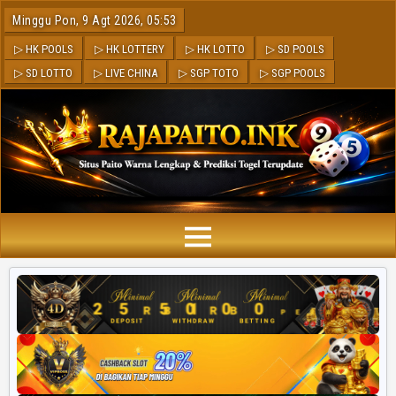
Minggu Pon, 9 Agt 2026, 05:53
▷ HK POOLS
▷ HK LOTTERY
▷ HK LOTTO
▷ SD POOLS
▷ SD LOTTO
▷ LIVE CHINA
▷ SGP TOTO
▷ SGP POOLS