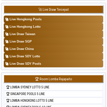
Data Togel Sydney
Data Togel Sydney Lottery
🚀 Live Draw Tercepat
Data Togel Sydney Lottery 6d
🚀
Live Hongkong Pools
Data Togel Sydney Lotto
🚀
Live Hongkong Lotto
Data Togel Sydney Pools 6d
🚀
Live Draw Taiwan
Data Togel Taipei
🚀
Live Draw SGP
Data Togel Taiwan
🚀
Live Draw China
🚀
Live Draw SDY Lotto
🚀
Live Draw SDY Pools
🏆 Room Lomba Rajapaito
🏆 LOMBA SYDNEY LOTTO 5 LINE
🏆 SINGAPORE POOLS 5 LINE
🏆 LOMBA HONGKONG LOTTO 5 LINE