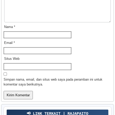
Nama
*
Email
*
Situs Web
Simpan nama, email, dan situs web saya pada peramban ini untuk
komentar saya berikutnya.
📢 LINK TERKAIT | RAJAPAITO