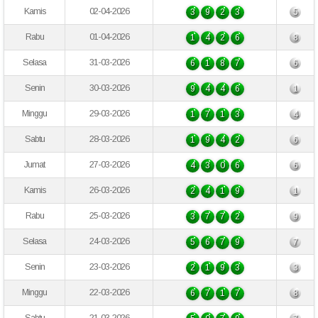
Kamis
02-04-2026
3
9
2
3
5
Rabu
01-04-2026
1
4
2
6
8
Selasa
31-03-2026
6
1
8
7
6
Senin
30-03-2026
9
4
4
6
1
Minggu
29-03-2026
1
7
1
3
4
Sabtu
28-03-2026
1
9
4
2
6
Jumat
27-03-2026
4
3
0
6
6
Kamis
26-03-2026
2
4
1
9
1
Rabu
25-03-2026
3
7
7
2
9
Selasa
24-03-2026
5
6
7
9
7
Senin
23-03-2026
2
1
9
3
3
Minggu
22-03-2026
6
7
1
7
8