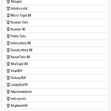
🏆 4dsuper
🏆 Indoboss6d
🏆 Micro Togel 88
🏆 Kisaran Toto
🏆 Kisaran 4D
🏆 Pelita Toto
🏆 IndoLottery 88
🏆 DuniaLottery 88
🏆 KaisarToto 88
🏆 WlaTogel 88
🏆 Viral4DP
🏆 Victory4DP
🏆 LuckySlot99
🏆 4dprizewlatoto
🏆 indo-pools
🏆 Angkanet4d