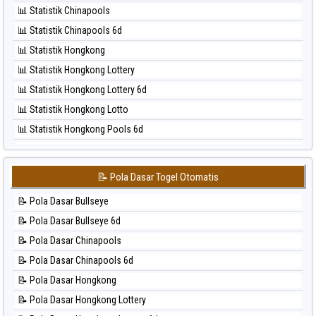
⚽ Bola Merah Taiwan
📊 Statistik Chinapools
⚽ Bola Hitam Nagoya
📊 Statistik Chinapools 6d
⚽ Bola Hitam North Carolina Day
📊 Statistik Hongkong
⚽ Bola Hitam Pcso
📊 Statistik Hongkong Lottery
⚽ Bola Hitam Sao Paulo
📊 Statistik Hongkong Lottery 6d
⚽ Bola Hitam Singapore
📊 Statistik Hongkong Lotto
⚽ Bola Hitam Sydney
📊 Statistik Hongkong Pools 6d
⚽ Bola Hitam Sydney Lottery
📊 Statistik Japan
⚽ Bola Hitam Sydney Lottery 6d
📊 Statistik Japan 6d
⚽ Bola Hitam Sydney Lotto
📝 Pola Dasar Togel Otomatis
📊 Statistik Korea
⚽ Bola Hitam Sydney Pools 6d
📝 Pola Dasar Bullseye
📊 Statistik Kuda Lari
⚽ Bola Hitam Taipei
📝 Pola Dasar Bullseye 6d
📊 Statistik Magnum Cambodia
⚽ Bola Hitam Taiwan
📝 Pola Dasar Chinapools
📊 Statistik Nagoya
📝 Pola Dasar Chinapools 6d
📊 Statistik New York Midday
📝 Pola Dasar Hongkong
📊 Statistik North Carolina Day
📝 Pola Dasar Hongkong Lottery
📊 Statistik Pcso