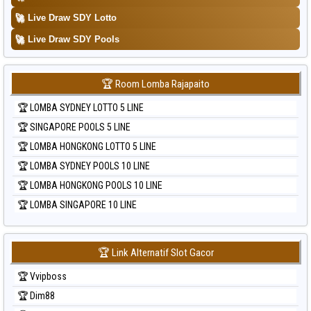
🚀
Live Draw SDY Lotto
🚀
Live Draw SDY Pools
🏆 Room Lomba Rajapaito
🏆 LOMBA SYDNEY LOTTO 5 LINE
🏆 SINGAPORE POOLS 5 LINE
🏆 LOMBA HONGKONG LOTTO 5 LINE
🏆 LOMBA SYDNEY POOLS 10 LINE
🏆 LOMBA HONGKONG POOLS 10 LINE
🏆 LOMBA SINGAPORE 10 LINE
🏆 Link Alternatif Slot Gacor
🏆 Vvipboss
🏆 Dim88