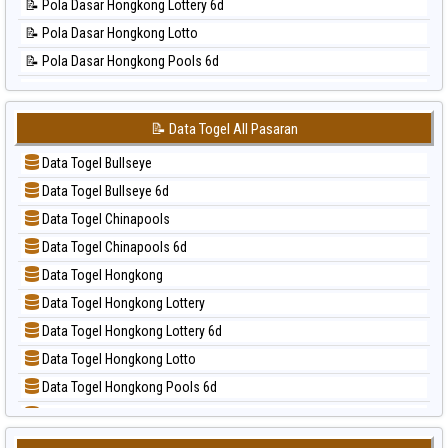
📝 Pola Dasar Hongkong Lottery 6d
📊 Statistik Pennsylvania Day
📝 Pola Dasar Hongkong Lotto
📊 Statistik Sao Paulo
📝 Pola Dasar Hongkong Pools 6d
📊 Statistik Singapore
📝 Pola Dasar Japan
📊 Statistik Sydney
📝 Pola Dasar Japan 6d
📊 Statistik Sydney Lottery
📝 Data Togel All Pasaran
📝 Pola Dasar Korea
📊 Statistik Sydney Lottery 6d
Data Togel Bullseye
📝 Pola Dasar Kuda Lari
📊 Statistik Sydney Lotto
Data Togel Bullseye 6d
📝 Pola Dasar Magnum Cambodia
📊 Statistik Sydney Pools 6d
Data Togel Chinapools
📝 Pola Dasar Nagoya
📊 Statistik Taipei
Data Togel Chinapools 6d
📝 Pola Dasar North Carolina Day
📊 Statistik Taiwan
Data Togel Hongkong
📝 Pola Dasar Pcso
Data Togel Hongkong Lottery
📝 Pola Dasar Sao Paulo
Data Togel Hongkong Lottery 6d
📝 Pola Dasar Singapore
Data Togel Hongkong Lotto
📝 Pola Dasar Sydney
Data Togel Hongkong Pools 6d
📝 Pola Dasar Sydney Lottery
Data Togel Japan
📝 Pola Dasar Sydney Lottery 6d
Data Togel Japan 6d