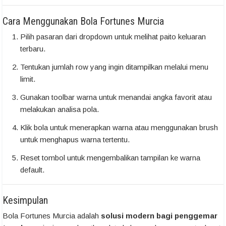
Cara Menggunakan Bola Fortunes Murcia
Pilih pasaran dari dropdown untuk melihat paito keluaran
terbaru.
Tentukan jumlah row yang ingin ditampilkan melalui menu
limit.
Gunakan toolbar warna untuk menandai angka favorit atau
melakukan analisa pola.
Klik bola untuk menerapkan warna atau menggunakan brush
untuk menghapus warna tertentu.
Reset tombol untuk mengembalikan tampilan ke warna
default.
Kesimpulan
Bola Fortunes Murcia adalah
solusi modern bagi penggemar