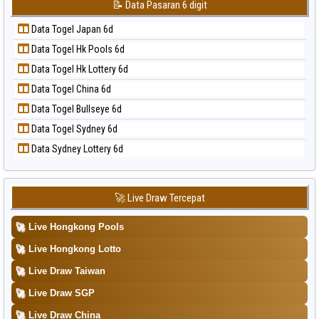
📝 Pola Dasar Sydney Lotto
📝 Data Pasaran 6 digit
Data Togel Korea
📝 Pola Dasar Sydney Pools 6d
Data Togel Japan 6d
Data Togel Kuda Lari
📝 Pola Dasar Taipei
Data Togel Hk Pools 6d
Data Togel Magnum Cambodia
📝 Pola Dasar Taiwan
Data Togel Hk Lottery 6d
Data Togel Nagoya
Data Togel China 6d
Data Togel North Carolina Day
Data Togel Bullseye 6d
Data Togel Pcso
Data Togel Sydney 6d
Data Togel Sao Paulo
Data Sydney Lottery 6d
Data Togel Singapore
Data Togel Sydney
Data Togel Sydney Lottery
🚀 Live Draw Tercepat
Data Togel Sydney Lottery 6d
🚀
Live Hongkong Pools
Data Togel Sydney Lotto
🚀
Live Hongkong Lotto
Data Togel Sydney Pools 6d
🚀
Live Draw Taiwan
Data Togel Taipei
🚀
Live Draw SGP
Data Togel Taiwan
🚀
Live Draw China