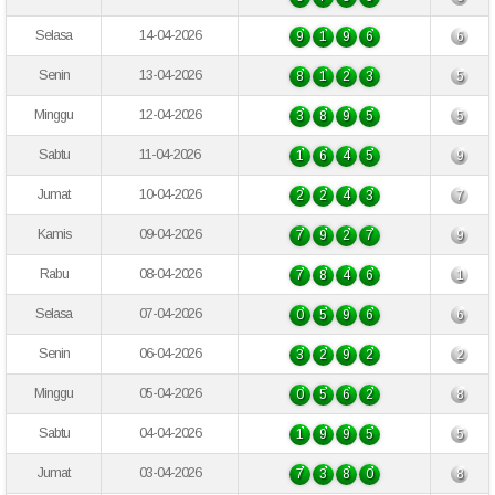
Selasa
14-04-2026
9
1
9
6
6
Senin
13-04-2026
8
1
2
3
5
Minggu
12-04-2026
3
8
9
5
5
Sabtu
11-04-2026
1
6
4
5
9
Jumat
10-04-2026
2
2
4
3
7
Kamis
09-04-2026
7
9
2
7
9
Rabu
08-04-2026
7
8
4
6
1
Selasa
07-04-2026
0
5
9
6
6
Senin
06-04-2026
3
2
9
2
2
Minggu
05-04-2026
0
5
6
2
8
Sabtu
04-04-2026
1
9
9
5
5
Jumat
03-04-2026
7
3
8
0
8