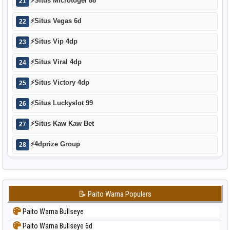
⚡
Situs Microtogel 88
21
⚡
Situs Vegas 6d
22
⚡
Situs Vip 4dp
23
⚡
Situs Viral 4dp
24
⚡
Situs Victory 4dp
25
⚡
Situs Luckyslot 99
26
⚡
Situs Kaw Kaw Bet
27
⚡
4dprize Group
28
📝 Paito Warna Populers
Paito Warna Bullseye
Paito Warna Bullseye 6d