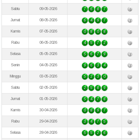
Sabtu
09-05-2026
7
6
8
7
6
Jumat
08-05-2026
6
4
9
7
7
Kamis
07-05-2026
0
8
0
8
8
Rabu
06-05-2026
4
5
7
2
9
Selasa
05-05-2026
5
6
7
9
7
Senin
04-05-2026
9
6
3
4
7
Minggu
03-05-2026
5
2
3
0
3
Sabtu
02-05-2026
2
5
8
9
8
Jumat
01-05-2026
5
4
7
8
6
Kamis
30-04-2026
0
8
9
7
7
Rabu
29-04-2026
3
4
7
5
3
Selasa
28-04-2026
5
5
2
6
8