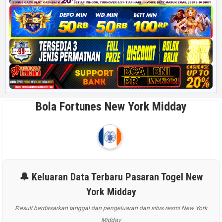
Bola Fortunes New York Midday
🔔 Keluaran Data Terbaru Pasaran Togel New
York Midday
Result berdasarkan tanggal dan pengeluaran dari situs resmi New York
Midday