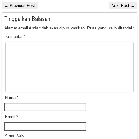
← Previous Post
Next Post →
Tinggalkan Balasan
Alamat email Anda tidak akan dipublikasikan.
Ruas yang wajib ditandai
*
Komentar
*
Nama
*
Email
*
Situs Web