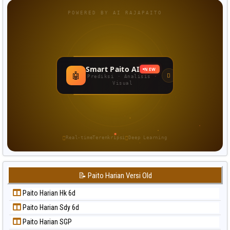
Paito Warna Japan 6d
POWERED BY AI RAJAPAITO
Paito Warna Korea
Paito Warna Kuda Lari
Paito Warna Magnum Cambodia
Paito Warna Nagoya
Smart Paito AI
NEW
🤖
Paito Warna New York Midday
Prediksi · Analisis ·
Visual
Paito Warna North Carolina Day
Paito Warna Pcso
Paito Warna Pennsylvania Day
Paito Warna Sao Paulo
Real-time
Terenkripsi
Deep Learning
Paito Warna Singapore
Paito Warna Sydney
📝 Paito Harian Versi Old
Paito Warna Sydney Lottery
Paito Warna Sydney Lottery 6d
Paito Harian Hk 6d
Paito Warna Sydney Lotto
Paito Harian Sdy 6d
Paito Warna Sydney Pools 6d
Paito Harian SGP