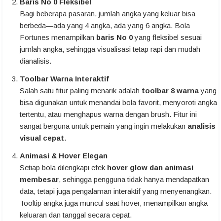
Baris No 0 Fleksibel
Bagi beberapa pasaran, jumlah angka yang keluar bisa
berbeda—ada yang 4 angka, ada yang 6 angka. Bola
Fortunes menampilkan
baris No 0
yang fleksibel sesuai
jumlah angka, sehingga visualisasi tetap rapi dan mudah
dianalisis.
Toolbar Warna Interaktif
Salah satu fitur paling menarik adalah
toolbar 8 warna
yang
bisa digunakan untuk menandai bola favorit, menyoroti angka
tertentu, atau menghapus warna dengan brush. Fitur ini
sangat berguna untuk pemain yang ingin melakukan
analisis
visual cepat
.
Animasi & Hover Elegan
Setiap bola dilengkapi efek
hover glow dan animasi
membesar
, sehingga pengguna tidak hanya mendapatkan
data, tetapi juga pengalaman interaktif yang menyenangkan.
Tooltip angka juga muncul saat hover, menampilkan angka
keluaran dan tanggal secara cepat.