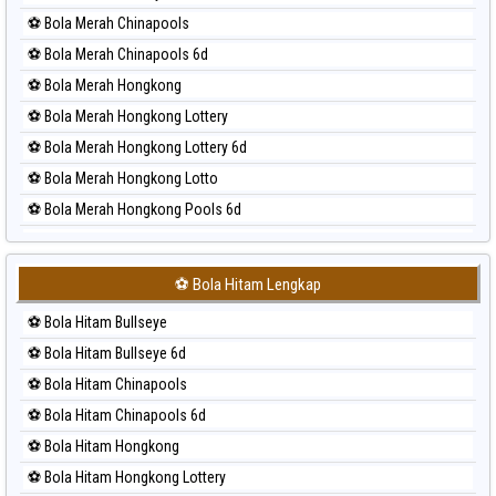
Prediksi Taiwan
⚽ Bola Merah Chinapools
⚽ Bola Merah Chinapools 6d
⚽ Bola Merah Hongkong
⚽ Bola Merah Hongkong Lottery
⚽ Bola Merah Hongkong Lottery 6d
⚽ Bola Merah Hongkong Lotto
⚽ Bola Merah Hongkong Pools 6d
⚽ Bola Merah Japan
⚽ Bola Merah Japan 6d
⚽ Bola Hitam Lengkap
⚽ Bola Merah Korea
⚽ Bola Hitam Bullseye
⚽ Bola Merah Kuda Lari
⚽ Bola Hitam Bullseye 6d
⚽ Bola Merah Magnum Cambodia
⚽ Bola Hitam Chinapools
⚽ Bola Merah Nagoya
⚽ Bola Hitam Chinapools 6d
⚽ Bola Merah North Carolina Day
⚽ Bola Hitam Hongkong
⚽ Bola Merah Pcso
⚽ Bola Hitam Hongkong Lottery
⚽ Bola Merah Sao Paulo