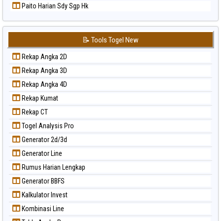
Paito Warna Taipei
Paito Harian Sdy Sgp Hk
Paito Warna Taiwan
📝 Tools Togel New
Rekap Angka 2D
Rekap Angka 3D
Rekap Angka 4D
Rekap Kumat
Rekap CT
Togel Analysis Pro
Generator 2d/3d
Generator Line
Rumus Harian Lengkap
Generator BBFS
Kalkulator Invest
Kombinasi Line