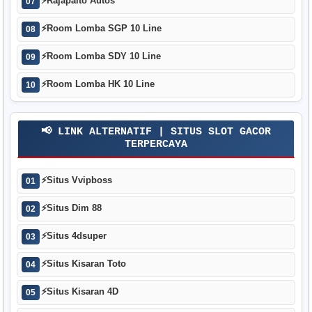
⚡
Rajapaito Autos
07
⚡
Room Lomba SGP 10 Line
08
⚡
Room Lomba SDY 10 Line
09
⚡
Room Lomba HK 10 Line
10
📢 LINK ALTERNATIF | SITUS SLOT GACOR
TERPERCAYA
⚡
Situs Vvipboss
01
⚡
Situs Dim 88
02
⚡
Situs 4dsuper
03
⚡
Situs Kisaran Toto
04
⚡
Situs Kisaran 4D
05