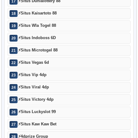
⚡
Situs Dunialottery 88
17
⚡
Situs Kaisartoto 88
18
⚡
Situs Wla Togel 88
19
⚡
Situs Indoboss 6D
20
⚡
Situs Microtogel 88
21
⚡
Situs Vegas 6d
22
⚡
Situs Vip 4dp
23
⚡
Situs Viral 4dp
24
⚡
Situs Victory 4dp
25
⚡
Situs Luckyslot 99
26
⚡
Situs Kaw Kaw Bet
27
⚡
4dprize Group
28