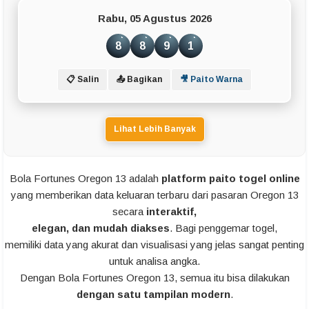
Rabu, 05 Agustus 2026
8
8
9
1
📋 Salin
📤 Bagikan
🎥 Paito Warna
Lihat Lebih Banyak
Bola Fortunes Oregon 13 adalah
platform paito togel online
yang memberikan data keluaran terbaru dari pasaran Oregon 13
secara
interaktif,
elegan, dan mudah diakses
. Bagi penggemar togel,
memiliki data yang akurat dan visualisasi yang jelas sangat penting
untuk analisa angka.
Dengan Bola Fortunes Oregon 13, semua itu bisa dilakukan
dengan satu tampilan modern
.