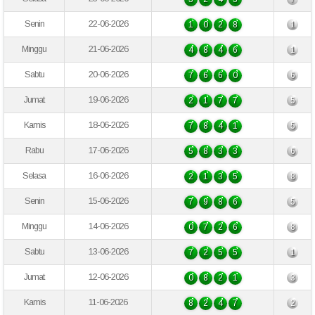
Senin
22-06-2026
1
0
2
8
1
Minggu
21-06-2026
4
8
4
6
1
Sabtu
20-06-2026
7
6
6
0
6
Jumat
19-06-2026
2
1
7
7
5
Kamis
18-06-2026
7
8
4
1
5
Rabu
17-06-2026
5
8
3
3
6
Selasa
16-06-2026
2
1
3
5
8
Senin
15-06-2026
7
9
8
6
5
Minggu
14-06-2026
0
7
2
6
8
Sabtu
13-06-2026
7
2
5
5
1
Jumat
12-06-2026
0
8
2
1
3
Kamis
11-06-2026
8
2
4
7
2