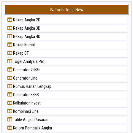
📝 Tools Togel New
Rekap Angka 2D
Rekap Angka 3D
Rekap Angka 4D
Rekap Kumat
Rekap CT
Togel Analysis Pro
Generator 2d/3d
Generator Line
Rumus Harian Lengkap
Generator BBFS
Kalkulator Invest
Kombinasi Line
Table Angka Pasaran
Kolom Pembalik Angka