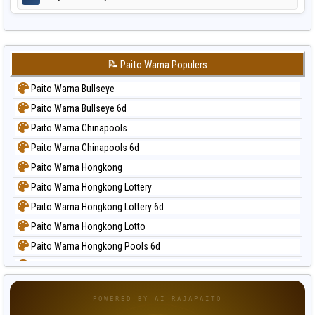
📝 Paito Warna Populers
Paito Warna Bullseye
Paito Warna Bullseye 6d
Paito Warna Chinapools
Paito Warna Chinapools 6d
Paito Warna Hongkong
Paito Warna Hongkong Lottery
Paito Warna Hongkong Lottery 6d
Paito Warna Hongkong Lotto
Paito Warna Hongkong Pools 6d
Paito Warna Japan
Paito Warna Japan 6d
POWERED BY AI RAJAPAITO
Paito Warna Korea