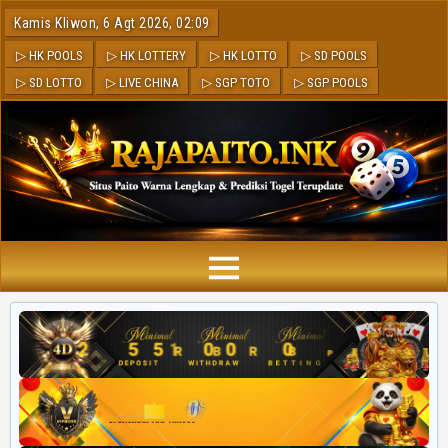
Kamis Kliwon, 6 Agt 2026, 02:09
▷ HK POOLS
▷ HK LOTTERY
▷ HK LOTTO
▷ SD POOLS
▷ SD LOTTO
▷ LIVE CHINA
▷ SGP TOTO
▷ SGP POOLS