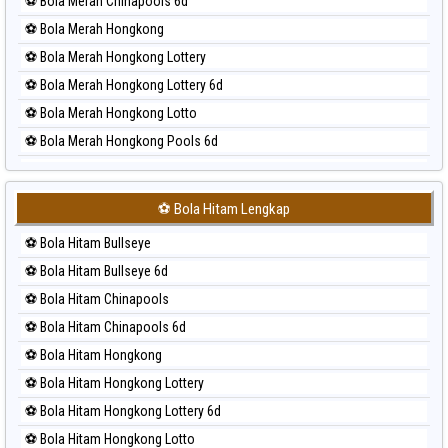
⚽ Bola Merah Chinapools 6d
⚽ Bola Merah Hongkong
⚽ Bola Merah Hongkong Lottery
⚽ Bola Merah Hongkong Lottery 6d
⚽ Bola Merah Hongkong Lotto
⚽ Bola Merah Hongkong Pools 6d
⚽ Bola Merah Japan
⚽ Bola Merah Japan 6d
⚽ Bola Hitam Lengkap
⚽ Bola Merah Korea
⚽ Bola Hitam Bullseye
⚽ Bola Merah Kuda Lari
⚽ Bola Hitam Bullseye 6d
⚽ Bola Merah Magnum Cambodia
⚽ Bola Hitam Chinapools
⚽ Bola Merah Nagoya
⚽ Bola Hitam Chinapools 6d
⚽ Bola Merah North Carolina Day
⚽ Bola Hitam Hongkong
⚽ Bola Merah Pcso
⚽ Bola Hitam Hongkong Lottery
⚽ Bola Merah Sao Paulo
⚽ Bola Hitam Hongkong Lottery 6d
⚽ Bola Merah Singapore
⚽ Bola Hitam Hongkong Lotto