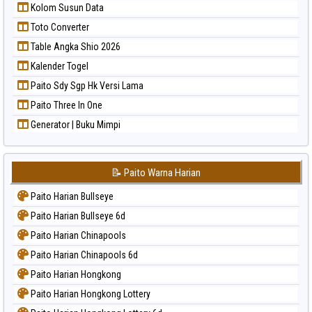
Kolom Susun Data
Toto Converter
Table Angka Shio 2026
Kalender Togel
Paito Sdy Sgp Hk Versi Lama
Paito Three In One
Generator | Buku Mimpi
📝 Paito Warna Harian
Paito Harian Bullseye
Paito Harian Bullseye 6d
Paito Harian Chinapools
Paito Harian Chinapools 6d
Paito Harian Hongkong
Paito Harian Hongkong Lottery