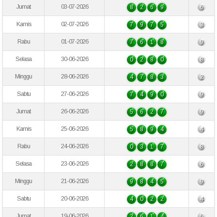
Jumat
03-07-2026
8
2
6
9
6
Kamis
02-07-2026
7
9
7
5
3
Rabu
01-07-2026
7
6
1
8
9
Selasa
30-06-2026
0
2
8
0
8
Minggu
28-06-2026
4
7
8
3
2
Sabtu
27-06-2026
7
4
9
0
9
Jumat
26-06-2026
5
6
2
7
9
Kamis
25-06-2026
5
8
9
4
4
Rabu
24-06-2026
0
3
1
7
8
Selasa
23-06-2026
2
8
8
7
6
Minggu
21-06-2026
9
8
4
5
9
Sabtu
20-06-2026
4
0
2
2
4
Jumat
19-06-2026
2
6
1
4
5