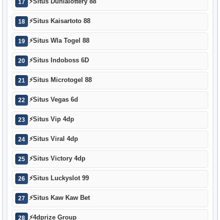
⚡
Situs Dunialottery 88
17
⚡
Situs Kaisartoto 88
18
⚡
Situs Wla Togel 88
19
⚡
Situs Indoboss 6D
20
⚡
Situs Microtogel 88
21
⚡
Situs Vegas 6d
22
⚡
Situs Vip 4dp
23
⚡
Situs Viral 4dp
24
⚡
Situs Victory 4dp
25
⚡
Situs Luckyslot 99
26
⚡
Situs Kaw Kaw Bet
27
⚡
4dprize Group
28