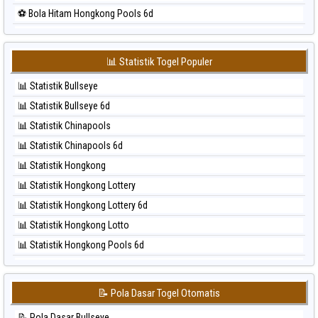
⚽ Bola Merah Sydney
⚽ Bola Hitam Hongkong Pools 6d
⚽ Bola Merah Sydney Lottery
⚽ Bola Hitam Japan
⚽ Bola Merah Sydney Lottery 6d
⚽ Bola Hitam Japan 6d
⚽ Bola Merah Sydney Lotto
📊 Statistik Togel Populer
⚽ Bola Hitam Korea
⚽ Bola Merah Sydney Pools 6d
📊 Statistik Bullseye
⚽ Bola Hitam Kuda Lari
⚽ Bola Merah Taipei
📊 Statistik Bullseye 6d
⚽ Bola Hitam Magnum Cambodia
⚽ Bola Merah Taiwan
📊 Statistik Chinapools
⚽ Bola Hitam Nagoya
📊 Statistik Chinapools 6d
⚽ Bola Hitam North Carolina Day
📊 Statistik Hongkong
⚽ Bola Hitam Pcso
📊 Statistik Hongkong Lottery
⚽ Bola Hitam Sao Paulo
📊 Statistik Hongkong Lottery 6d
⚽ Bola Hitam Singapore
📊 Statistik Hongkong Lotto
⚽ Bola Hitam Sydney
📊 Statistik Hongkong Pools 6d
⚽ Bola Hitam Sydney Lottery
📊 Statistik Japan
⚽ Bola Hitam Sydney Lottery 6d
📊 Statistik Japan 6d
⚽ Bola Hitam Sydney Lotto
📝 Pola Dasar Togel Otomatis
📊 Statistik Korea
⚽ Bola Hitam Sydney Pools 6d
📝 Pola Dasar Bullseye