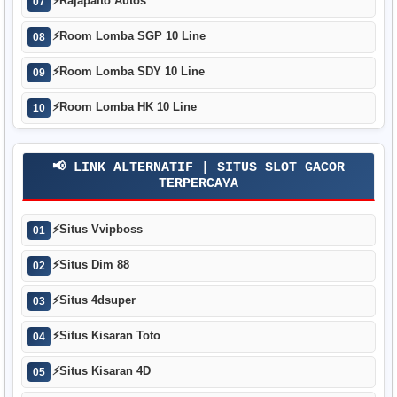
⚡
Rajapaito Autos
07
⚡
Room Lomba SGP 10 Line
08
⚡
Room Lomba SDY 10 Line
09
⚡
Room Lomba HK 10 Line
10
📢 LINK ALTERNATIF | SITUS SLOT GACOR
TERPERCAYA
⚡
Situs Vvipboss
01
⚡
Situs Dim 88
02
⚡
Situs 4dsuper
03
⚡
Situs Kisaran Toto
04
⚡
Situs Kisaran 4D
05