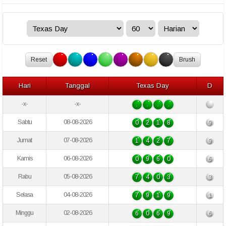
Reset
Brush
Hari
Tanggal
Texas Day
D
-x-
-x-
.
.
.
.
.
Sabtu
08-08-2026
0
2
1
8
9
Jumat
07-08-2026
1
4
2
7
9
Kamis
06-08-2026
0
9
6
0
6
Rabu
05-08-2026
7
4
0
3
3
Selasa
04-08-2026
7
9
1
9
1
Minggu
02-08-2026
6
0
6
9
6