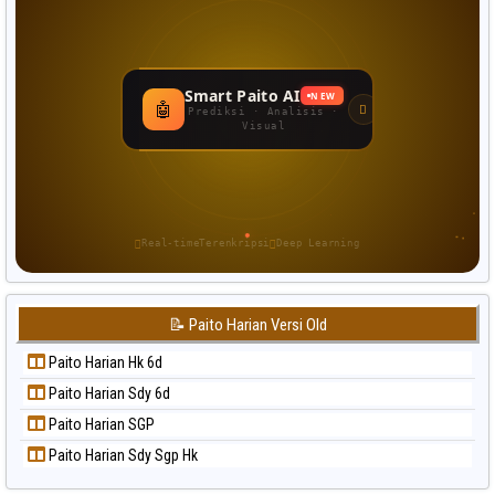
Paito Warna Kuda Lari
Paito Warna Magnum Cambodia
Paito Warna Nagoya
Smart Paito AI
NEW
🤖
Paito Warna New York Midday
Prediksi · Analisis ·
Visual
Paito Warna North Carolina Day
Paito Warna Pcso
Paito Warna Pennsylvania Day
Paito Warna Sao Paulo
Real-time
Terenkripsi
Deep Learning
Paito Warna Singapore
Paito Warna Sydney
📝 Paito Harian Versi Old
Paito Warna Sydney Lottery
Paito Warna Sydney Lottery 6d
Paito Harian Hk 6d
Paito Warna Sydney Lotto
Paito Harian Sdy 6d
Paito Warna Sydney Pools 6d
Paito Harian SGP
Paito Warna Taipei
Paito Harian Sdy Sgp Hk
Paito Warna Taiwan