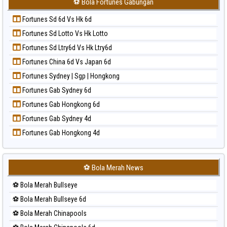
Paito Harian Sydney Lottery
⚽ Bola Fortunes Gabungan
Prediksi Korea
Paito Harian Sydney Lottery 6d
Fortunes Sd 6d Vs Hk 6d
Prediksi Kuda Lari
Paito Harian Sydney Lotto
Fortunes Sd Lotto Vs Hk Lotto
Prediksi Magnum Cambodia
Paito Harian Sydney Pools 6d
Fortunes Sd Ltry6d Vs Hk Ltry6d
Prediksi Nagoya
Paito Harian Taipei
Fortunes China 6d Vs Japan 6d
Prediksi North Carolina Day
Paito Harian Taiwan
Fortunes Sydney | Sgp | Hongkong
Prediksi Pcso
Fortunes Gab Sydney 6d
Prediksi Sao Paulo
Fortunes Gab Hongkong 6d
Prediksi Singapore
Fortunes Gab Sydney 4d
Prediksi Sydney
Fortunes Gab Hongkong 4d
Prediksi Sydney Lottery
Prediksi Sydney Lottery 6d
Prediksi Sydney Lotto
⚽ Bola Merah News
Prediksi Sydney Pools 6d
⚽ Bola Merah Bullseye
Prediksi Taipei
⚽ Bola Merah Bullseye 6d
Prediksi Taiwan
⚽ Bola Merah Chinapools