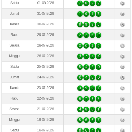
Sabtu
01-08-2026
7
8
2
9
2
Jumat
31-07-2026
1
9
1
7
8
Kamis
30-07-2026
8
9
9
6
6
Rabu
29-07-2026
2
2
5
9
5
Selasa
28-07-2026
3
0
1
6
7
Minggu
26-07-2026
3
7
7
4
2
Sabtu
25-07-2026
5
4
2
0
2
Jumat
24-07-2026
0
4
5
0
5
Kamis
23-07-2026
3
9
9
7
7
Rabu
22-07-2026
6
7
8
7
6
Selasa
21-07-2026
4
8
0
1
1
Minggu
19-07-2026
5
6
6
7
4
Sabtu
18-07-2026
8
0
4
9
4