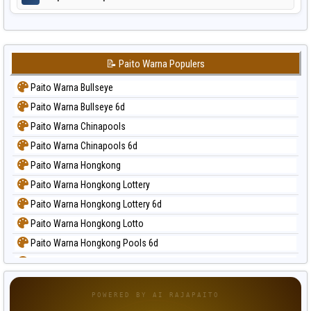
📝 Paito Warna Populers
Paito Warna Bullseye
Paito Warna Bullseye 6d
Paito Warna Chinapools
Paito Warna Chinapools 6d
Paito Warna Hongkong
Paito Warna Hongkong Lottery
Paito Warna Hongkong Lottery 6d
Paito Warna Hongkong Lotto
Paito Warna Hongkong Pools 6d
Paito Warna Japan
Paito Warna Japan 6d
POWERED BY AI RAJAPAITO
Paito Warna Korea