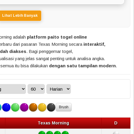
Lihat Lebih Banyak
orning adalah
platform paito togel online
erbaru dari pasaran Texas Morning secara
interaktif,
udah diakses
. Bagi penggemar togel,
ualisasi yang jelas sangat penting untuk analisa angka.
semua itu bisa dilakukan
dengan satu tampilan modern
.
Brush
Texas Morning
D