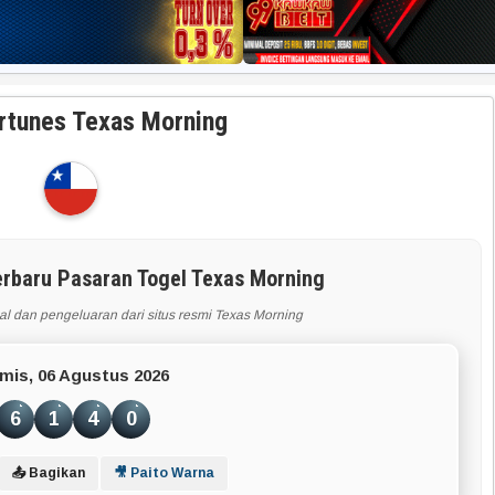
rtunes Texas Morning
erbaru Pasaran Togel Texas Morning
al dan pengeluaran dari situs resmi Texas Morning
mis, 06 Agustus 2026
6
1
4
0
📤 Bagikan
🎥 Paito Warna