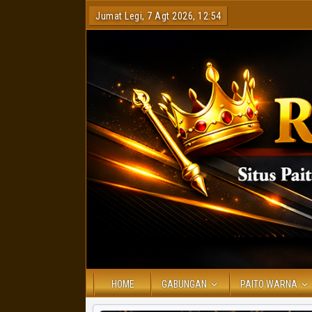
Jumat Legi, 7 Agt 2026, 12:54
HOME
GABUNGAN
PAITO WARNA