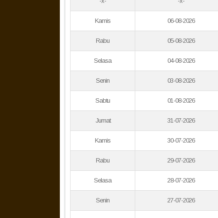
-x-
-x-
Kamis
06-08-2026
Rabu
05-08-2026
Selasa
04-08-2026
Senin
03-08-2026
Sabtu
01-08-2026
Jumat
31-07-2026
Kamis
30-07-2026
Rabu
29-07-2026
Selasa
28-07-2026
Senin
27-07-2026