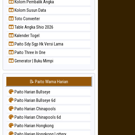
Kolom Pembalik Angka
Kolom Susun Data
Toto Converter
Table Angka Shio 2026
Kalender Togel
Paito Sdy Sgp Hk Versi Lama
Paito Three In One
Generator | Buku Mimpi
📝 Paito Warna Harian
Paito Harian Bullseye
Paito Harian Bullseye 6d
Paito Harian Chinapools
Paito Harian Chinapools 6d
Paito Harian Hongkong
Paito Harian Hongkong Lottery