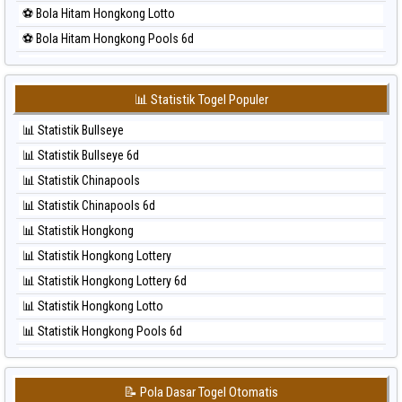
⚽ Bola Hitam Hongkong Lotto
⚽ Bola Merah Sydney
⚽ Bola Hitam Hongkong Pools 6d
⚽ Bola Merah Sydney Lottery
⚽ Bola Hitam Japan
⚽ Bola Merah Sydney Lottery 6d
⚽ Bola Hitam Japan 6d
⚽ Bola Merah Sydney Lotto
📊 Statistik Togel Populer
⚽ Bola Hitam Korea
⚽ Bola Merah Sydney Pools 6d
📊 Statistik Bullseye
⚽ Bola Hitam Kuda Lari
⚽ Bola Merah Taipei
📊 Statistik Bullseye 6d
⚽ Bola Hitam Magnum Cambodia
⚽ Bola Merah Taiwan
📊 Statistik Chinapools
⚽ Bola Hitam Nagoya
📊 Statistik Chinapools 6d
⚽ Bola Hitam North Carolina Day
📊 Statistik Hongkong
⚽ Bola Hitam Pcso
📊 Statistik Hongkong Lottery
⚽ Bola Hitam Sao Paulo
📊 Statistik Hongkong Lottery 6d
⚽ Bola Hitam Singapore
📊 Statistik Hongkong Lotto
⚽ Bola Hitam Sydney
📊 Statistik Hongkong Pools 6d
⚽ Bola Hitam Sydney Lottery
📊 Statistik Japan
⚽ Bola Hitam Sydney Lottery 6d
📊 Statistik Japan 6d
⚽ Bola Hitam Sydney Lotto
📝 Pola Dasar Togel Otomatis