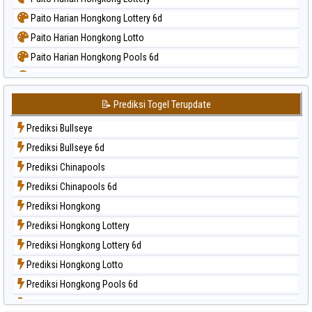
Paito Harian Hongkong Lottery 6d
Paito Harian Hongkong Lotto
Paito Harian Hongkong Pools 6d
Paito Harian Japan
Paito Harian Japan 6d
📝 Prediksi Togel Terupdate
Paito Harian Korea
Prediksi Bullseye
Paito Harian Kuda Lari
Prediksi Bullseye 6d
Paito Harian Magnum Cambodia
Prediksi Chinapools
Paito Harian Nagoya
Prediksi Chinapools 6d
Paito Harian New York Midday
Prediksi Hongkong
Paito Harian North Carolina Day
Prediksi Hongkong Lottery
Paito Harian Pcso
Prediksi Hongkong Lottery 6d
Paito Harian Pennsylvania Day
Prediksi Hongkong Lotto
Paito Harian Sao Paulo
Prediksi Hongkong Pools 6d
Paito Harian Singapore
Prediksi Japan
Paito Harian Sydney