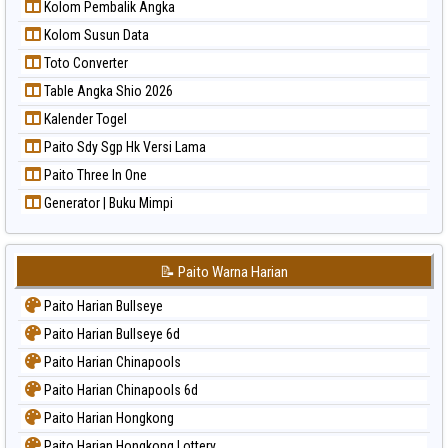
Kolom Pembalik Angka
Kolom Susun Data
Toto Converter
Table Angka Shio 2026
Kalender Togel
Paito Sdy Sgp Hk Versi Lama
Paito Three In One
Generator | Buku Mimpi
📝 Paito Warna Harian
Paito Harian Bullseye
Paito Harian Bullseye 6d
Paito Harian Chinapools
Paito Harian Chinapools 6d
Paito Harian Hongkong
Paito Harian Hongkong Lottery