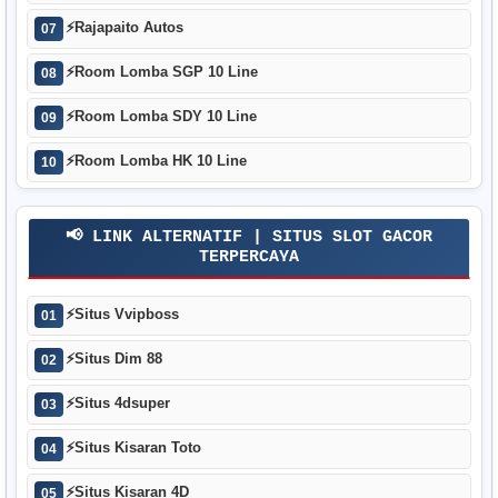
⚡
Rajapaito Autos
07
⚡
Room Lomba SGP 10 Line
08
⚡
Room Lomba SDY 10 Line
09
⚡
Room Lomba HK 10 Line
10
📢 LINK ALTERNATIF | SITUS SLOT GACOR
TERPERCAYA
⚡
Situs Vvipboss
01
⚡
Situs Dim 88
02
⚡
Situs 4dsuper
03
⚡
Situs Kisaran Toto
04
⚡
Situs Kisaran 4D
05