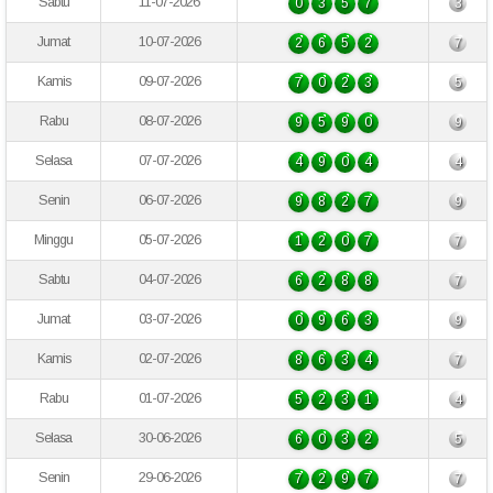
Sabtu
11-07-2026
0
3
5
7
3
Jumat
10-07-2026
2
6
5
2
7
Kamis
09-07-2026
7
0
2
3
5
Rabu
08-07-2026
9
5
9
0
9
Selasa
07-07-2026
4
9
0
4
4
Senin
06-07-2026
9
8
2
7
9
Minggu
05-07-2026
1
2
0
7
7
Sabtu
04-07-2026
6
2
8
8
7
Jumat
03-07-2026
0
9
6
3
9
Kamis
02-07-2026
8
6
3
4
7
Rabu
01-07-2026
5
2
3
1
4
Selasa
30-06-2026
6
0
3
2
5
Senin
29-06-2026
7
2
9
7
7