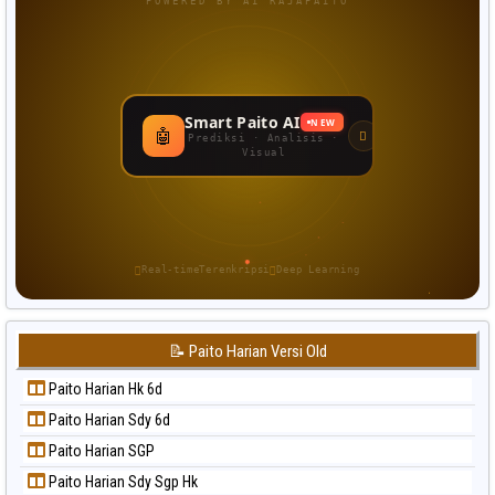
POWERED BY AI RAJAPAITO
Paito Warna Korea
Paito Warna Kuda Lari
Paito Warna Magnum Cambodia
Paito Warna Nagoya
Smart Paito AI
NEW
🤖
Paito Warna New York Midday
Prediksi · Analisis ·
Visual
Paito Warna North Carolina Day
Paito Warna Pcso
Paito Warna Pennsylvania Day
Paito Warna Sao Paulo
Real-time
Terenkripsi
Deep Learning
Paito Warna Singapore
Paito Warna Sydney
📝 Paito Harian Versi Old
Paito Warna Sydney Lottery
Paito Warna Sydney Lottery 6d
Paito Harian Hk 6d
Paito Warna Sydney Lotto
Paito Harian Sdy 6d
Paito Warna Sydney Pools 6d
Paito Harian SGP
Paito Warna Taipei
Paito Harian Sdy Sgp Hk