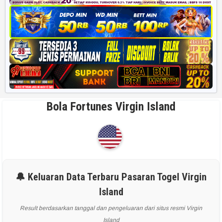
Bola Fortunes Virgin Island
🔔 Keluaran Data Terbaru Pasaran Togel Virgin
Island
Result berdasarkan tanggal dan pengeluaran dari situs resmi Virgin
Island