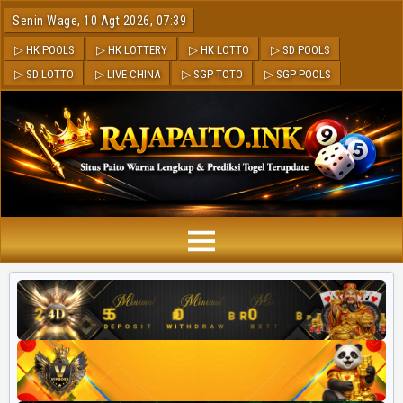
Senin Wage, 10 Agt 2026, 07:39
▷ HK POOLS
▷ HK LOTTERY
▷ HK LOTTO
▷ SD POOLS
▷ SD LOTTO
▷ LIVE CHINA
▷ SGP TOTO
▷ SGP POOLS