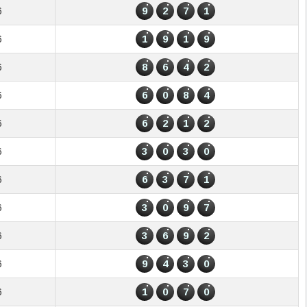
9
2
7
1
6
1
9
1
9
6
8
6
4
2
6
6
0
8
4
6
6
2
1
2
6
3
0
3
0
6
6
3
7
1
6
3
0
9
7
6
3
6
9
2
6
9
4
3
0
6
1
0
7
0
6