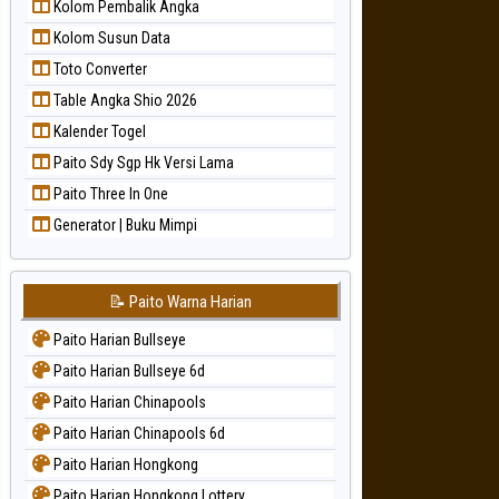
Kolom Pembalik Angka
Kolom Susun Data
Toto Converter
Table Angka Shio 2026
Kalender Togel
Paito Sdy Sgp Hk Versi Lama
Paito Three In One
Generator | Buku Mimpi
📝 Paito Warna Harian
Paito Harian Bullseye
Paito Harian Bullseye 6d
Paito Harian Chinapools
Paito Harian Chinapools 6d
Paito Harian Hongkong
Paito Harian Hongkong Lottery