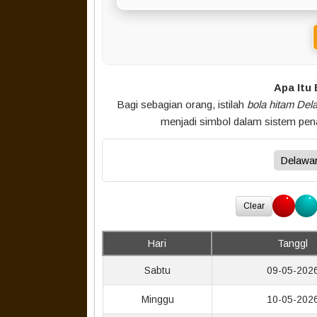
Apa Itu
Bagi sebagian orang, istilah
bola hitam De
menjadi simbol dalam sistem pen
Clear
Hari
Tanggl
Sabtu
09-05-202
Minggu
10-05-202