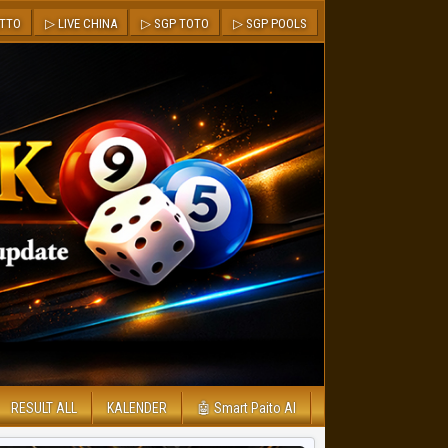
OTTO
▷ LIVE CHINA
▷ SGP TOTO
▷ SGP POOLS
RESULT ALL
KALENDER
🤖 Smart Paito AI