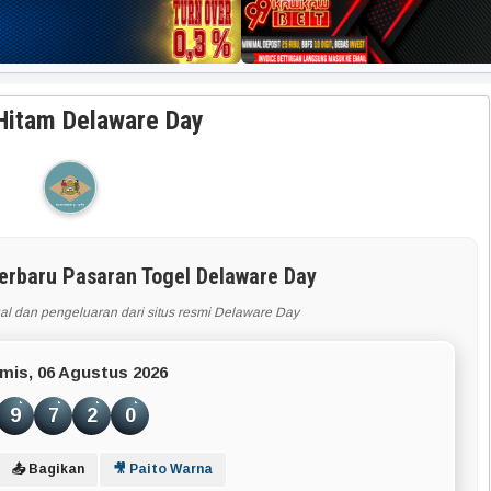
Hitam Delaware Day
Terbaru Pasaran Togel Delaware Day
al dan pengeluaran dari situs resmi Delaware Day
mis, 06 Agustus 2026
9
7
2
0
📤 Bagikan
🎥 Paito Warna