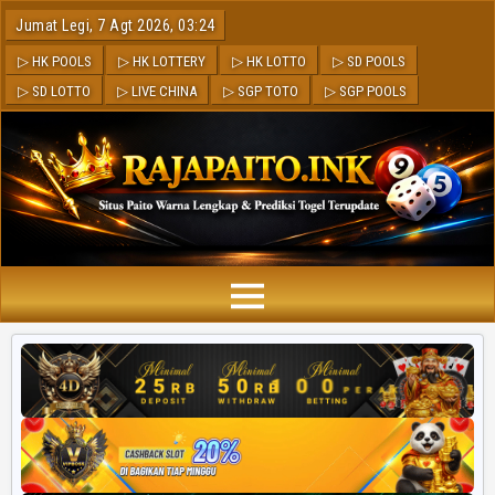
Jumat Legi, 7 Agt 2026, 03:24
▷ HK POOLS
▷ HK LOTTERY
▷ HK LOTTO
▷ SD POOLS
▷ SD LOTTO
▷ LIVE CHINA
▷ SGP TOTO
▷ SGP POOLS