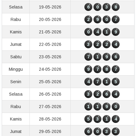
6
0
3
8
Selasa
19-05-2026
2
9
0
7
Rabu
20-05-2026
0
4
1
9
Kamis
21-05-2026
3
2
2
4
Jumat
22-05-2026
7
1
9
6
Sabtu
23-05-2026
9
7
8
7
Minggu
24-05-2026
4
7
1
5
Senin
25-05-2026
3
2
6
4
Selasa
26-05-2026
1
1
9
0
Rabu
27-05-2026
5
3
1
4
Kamis
28-05-2026
6
0
3
3
Jumat
29-05-2026