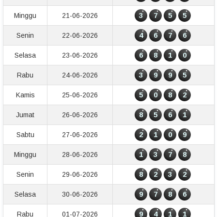
3
7
5
5
Minggu
21-06-2026
4
6
7
6
Senin
22-06-2026
6
8
1
0
Selasa
23-06-2026
3
9
9
5
Rabu
24-06-2026
5
0
8
2
Kamis
25-06-2026
8
5
6
1
Jumat
26-06-2026
2
1
0
9
Sabtu
27-06-2026
1
3
7
8
Minggu
28-06-2026
8
2
3
2
Senin
29-06-2026
9
7
8
6
Selasa
30-06-2026
9
4
1
1
Rabu
01-07-2026