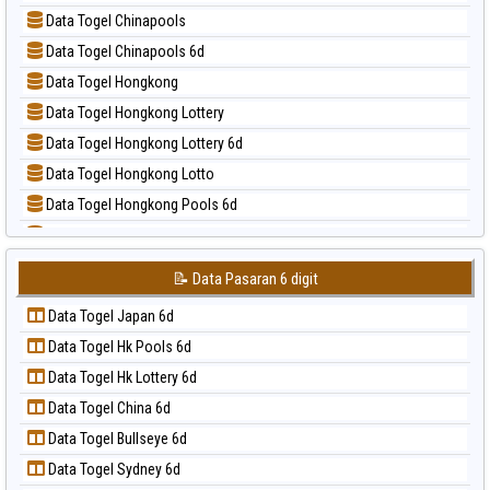
📝 Pola Dasar Magnum Cambodia
📊 Statistik Sydney Pools 6d
Data Togel Chinapools
📝 Pola Dasar Nagoya
📊 Statistik Taipei
Data Togel Chinapools 6d
📝 Pola Dasar North Carolina Day
📊 Statistik Taiwan
Data Togel Hongkong
📝 Pola Dasar Pcso
Data Togel Hongkong Lottery
📝 Pola Dasar Sao Paulo
Data Togel Hongkong Lottery 6d
📝 Pola Dasar Singapore
Data Togel Hongkong Lotto
📝 Pola Dasar Sydney
Data Togel Hongkong Pools 6d
📝 Pola Dasar Sydney Lottery
Data Togel Japan
📝 Pola Dasar Sydney Lottery 6d
Data Togel Japan 6d
📝 Pola Dasar Sydney Lotto
📝 Data Pasaran 6 digit
Data Togel Korea
📝 Pola Dasar Sydney Pools 6d
Data Togel Japan 6d
Data Togel Kuda Lari
📝 Pola Dasar Taipei
Data Togel Hk Pools 6d
Data Togel Magnum Cambodia
📝 Pola Dasar Taiwan
Data Togel Hk Lottery 6d
Data Togel Nagoya
Data Togel China 6d
Data Togel North Carolina Day
Data Togel Bullseye 6d
Data Togel Pcso
Data Togel Sydney 6d
Data Togel Sao Paulo