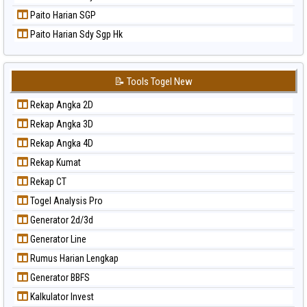
Paito Warna Sydney Pools 6d
Paito Harian SGP
Paito Warna Taipei
Paito Harian Sdy Sgp Hk
Paito Warna Taiwan
📝 Tools Togel New
Rekap Angka 2D
Rekap Angka 3D
Rekap Angka 4D
Rekap Kumat
Rekap CT
Togel Analysis Pro
Generator 2d/3d
Generator Line
Rumus Harian Lengkap
Generator BBFS
Kalkulator Invest