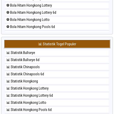
⚽ Bola Merah Pcso
⚽ Bola Hitam Hongkong Lottery
⚽ Bola Merah Sao Paulo
⚽ Bola Hitam Hongkong Lottery 6d
⚽ Bola Merah Singapore
⚽ Bola Hitam Hongkong Lotto
⚽ Bola Merah Sydney
⚽ Bola Hitam Hongkong Pools 6d
⚽ Bola Merah Sydney Lottery
⚽ Bola Hitam Japan
⚽ Bola Merah Sydney Lottery 6d
⚽ Bola Hitam Japan 6d
⚽ Bola Merah Sydney Lotto
📊 Statistik Togel Populer
⚽ Bola Hitam Korea
⚽ Bola Merah Sydney Pools 6d
📊 Statistik Bullseye
⚽ Bola Hitam Kuda Lari
⚽ Bola Merah Taipei
📊 Statistik Bullseye 6d
⚽ Bola Hitam Magnum Cambodia
⚽ Bola Merah Taiwan
📊 Statistik Chinapools
⚽ Bola Hitam Nagoya
📊 Statistik Chinapools 6d
⚽ Bola Hitam North Carolina Day
📊 Statistik Hongkong
⚽ Bola Hitam Pcso
📊 Statistik Hongkong Lottery
⚽ Bola Hitam Sao Paulo
📊 Statistik Hongkong Lottery 6d
⚽ Bola Hitam Singapore
📊 Statistik Hongkong Lotto
⚽ Bola Hitam Sydney
📊 Statistik Hongkong Pools 6d
⚽ Bola Hitam Sydney Lottery