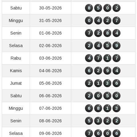
8
5
0
2
Sabtu
30-05-2026
0
4
2
7
Minggu
31-05-2026
7
2
8
4
Senin
01-06-2026
2
4
5
9
Selasa
02-06-2026
4
7
1
7
Rabu
03-06-2026
6
2
9
4
Kamis
04-06-2026
2
1
3
6
Jumat
05-06-2026
2
0
5
0
Sabtu
06-06-2026
6
8
1
3
Minggu
07-06-2026
5
3
2
2
Senin
08-06-2026
7
6
0
6
Selasa
09-06-2026