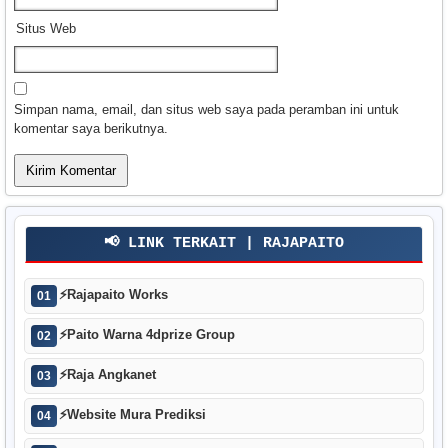
Situs Web
Simpan nama, email, dan situs web saya pada peramban ini untuk
komentar saya berikutnya.
📢 LINK TERKAIT | RAJAPAITO
⚡
Rajapaito Works
01
⚡
Paito Warna 4dprize Group
02
⚡
Raja Angkanet
03
⚡
Website Mura Prediksi
04