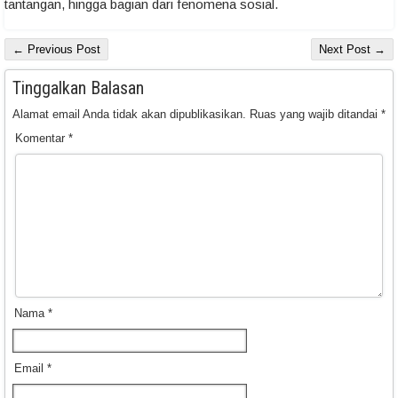
tantangan, hingga bagian dari fenomena sosial.
← Previous Post
Next Post →
Tinggalkan Balasan
Alamat email Anda tidak akan dipublikasikan.
Ruas yang wajib ditandai
*
Komentar
*
Nama
*
Email
*