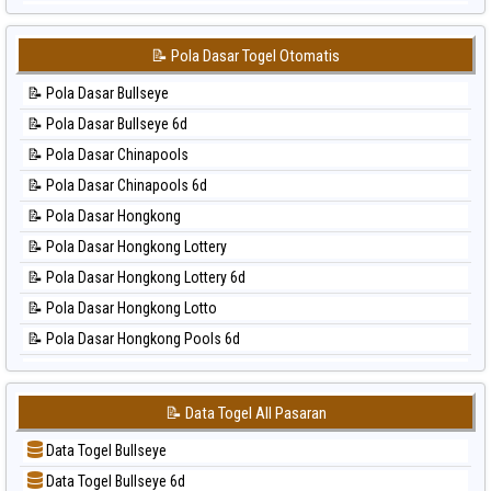
📊 Statistik Japan
⚽ Bola Hitam Sydney Lottery 6d
📊 Statistik Japan 6d
⚽ Bola Hitam Sydney Lotto
📝 Pola Dasar Togel Otomatis
📊 Statistik Korea
⚽ Bola Hitam Sydney Pools 6d
📝 Pola Dasar Bullseye
📊 Statistik Kuda Lari
⚽ Bola Hitam Taipei
📝 Pola Dasar Bullseye 6d
📊 Statistik Magnum Cambodia
⚽ Bola Hitam Taiwan
📝 Pola Dasar Chinapools
📊 Statistik Nagoya
📝 Pola Dasar Chinapools 6d
📊 Statistik New York Midday
📝 Pola Dasar Hongkong
📊 Statistik North Carolina Day
📝 Pola Dasar Hongkong Lottery
📊 Statistik Pcso
📝 Pola Dasar Hongkong Lottery 6d
📊 Statistik Pennsylvania Day
📝 Pola Dasar Hongkong Lotto
📊 Statistik Sao Paulo
📝 Pola Dasar Hongkong Pools 6d
📊 Statistik Singapore
📝 Pola Dasar Japan
📊 Statistik Sydney
📝 Pola Dasar Japan 6d
📊 Statistik Sydney Lottery
📝 Data Togel All Pasaran
📝 Pola Dasar Korea
📊 Statistik Sydney Lottery 6d
Data Togel Bullseye
📝 Pola Dasar Kuda Lari
📊 Statistik Sydney Lotto
Data Togel Bullseye 6d