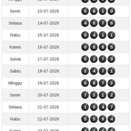
5
8
1
0
Senin
13-07-2026
4
0
7
6
Selasa
14-07-2026
9
4
1
1
Rabu
15-07-2026
0
8
8
5
Kamis
16-07-2026
5
2
7
9
Jumat
17-07-2026
3
4
7
1
Sabtu
18-07-2026
6
8
7
3
Minggu
19-07-2026
7
3
1
2
Senin
20-07-2026
1
0
4
7
Selasa
21-07-2026
5
5
9
4
Rabu
22-07-2026
4
3
0
8
Kamis
23-07-2026