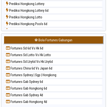
Prediksi Hongkong Lottery
Paito Harian Pcso
Prediksi Hongkong Lottery 6d
Paito Harian Pennsylvania Day
Prediksi Hongkong Lotto
Paito Harian Sao Paulo
Prediksi Hongkong Pools 6d
Paito Harian Singapore
Prediksi Japan
Paito Harian Sydney
Prediksi Japan 6d
Paito Harian Sydney Lottery
⚽ Bola Fortunes Gabungan
Prediksi Korea
Paito Harian Sydney Lottery 6d
Fortunes Sd 6d Vs Hk 6d
Prediksi Kuda Lari
Paito Harian Sydney Lotto
Fortunes Sd Lotto Vs Hk Lotto
Prediksi Magnum Cambodia
Paito Harian Sydney Pools 6d
Fortunes Sd Ltry6d Vs Hk Ltry6d
Prediksi Nagoya
Paito Harian Taipei
Fortunes China 6d Vs Japan 6d
Prediksi North Carolina Day
Paito Harian Taiwan
Fortunes Sydney | Sgp | Hongkong
Prediksi Pcso
Fortunes Gab Sydney 6d
Prediksi Sao Paulo
Fortunes Gab Hongkong 6d
Prediksi Singapore
Fortunes Gab Sydney 4d
Prediksi Sydney
Fortunes Gab Hongkong 4d
Prediksi Sydney Lottery