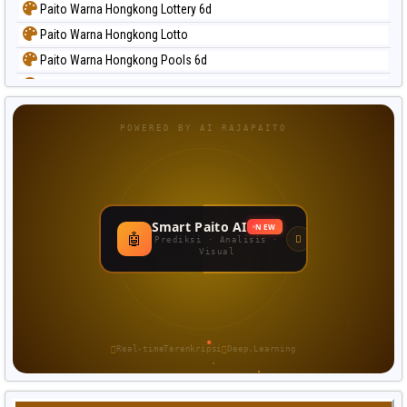
Paito Warna Hongkong Lottery 6d
Paito Warna Hongkong Lotto
Paito Warna Hongkong Pools 6d
Paito Warna Japan
Paito Warna Japan 6d
POWERED BY AI RAJAPAITO
Paito Warna Korea
Paito Warna Kuda Lari
Paito Warna Magnum Cambodia
Paito Warna Nagoya
Smart Paito AI
NEW
🤖
Paito Warna New York Midday
Prediksi · Analisis ·
Visual
Paito Warna North Carolina Day
Paito Warna Pcso
Paito Warna Pennsylvania Day
Paito Warna Sao Paulo
Real-time
Terenkripsi
Deep Learning
Paito Warna Singapore
Paito Warna Sydney