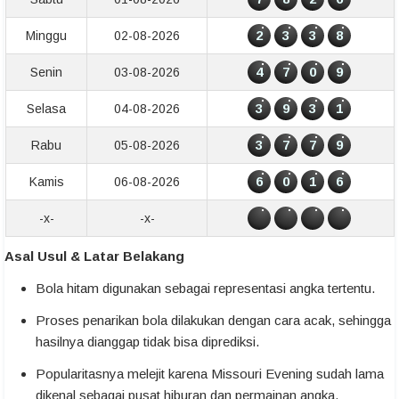
2
3
3
8
Minggu
02-08-2026
4
7
0
9
Senin
03-08-2026
3
9
3
1
Selasa
04-08-2026
3
7
7
9
Rabu
05-08-2026
6
0
1
6
Kamis
06-08-2026
-x-
-x-
Asal Usul & Latar Belakang
Bola hitam digunakan sebagai representasi angka tertentu.
Proses penarikan bola dilakukan dengan cara acak, sehingga
hasilnya dianggap tidak bisa diprediksi.
Popularitasnya melejit karena Missouri Evening sudah lama
dikenal sebagai pusat hiburan dan permainan angka.