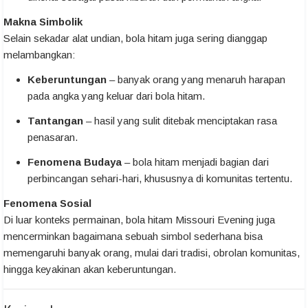
Makna Simbolik
Selain sekadar alat undian, bola hitam juga sering dianggap
melambangkan:
Keberuntungan
– banyak orang yang menaruh harapan
pada angka yang keluar dari bola hitam.
Tantangan
– hasil yang sulit ditebak menciptakan rasa
penasaran.
Fenomena Budaya
– bola hitam menjadi bagian dari
perbincangan sehari-hari, khususnya di komunitas tertentu.
Fenomena Sosial
Di luar konteks permainan, bola hitam Missouri Evening juga
mencerminkan bagaimana sebuah simbol sederhana bisa
memengaruhi banyak orang, mulai dari tradisi, obrolan komunitas,
hingga keyakinan akan keberuntungan.