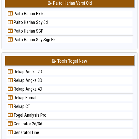
📝 Paito Harian Versi Old
Paito Warna Sydney Lottery
Paito Warna Sydney Lottery 6d
Paito Harian Hk 6d
Paito Warna Sydney Lotto
Paito Harian Sdy 6d
Paito Warna Sydney Pools 6d
Paito Harian SGP
Paito Warna Taipei
Paito Harian Sdy Sgp Hk
Paito Warna Taiwan
📝 Tools Togel New
Rekap Angka 2D
Rekap Angka 3D
Rekap Angka 4D
Rekap Kumat
Rekap CT
Togel Analysis Pro
Generator 2d/3d
Generator Line