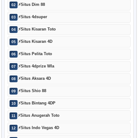
⚡
Situs Dim 88
02
⚡
Situs 4dsuper
03
⚡
Situs Kisaran Toto
04
⚡
Situs Kisaran 4D
05
⚡
Situs Pelita Toto
06
⚡
Situs 4dprize Wla
07
⚡
Situs Aksara 4D
08
⚡
Situs Shio 88
09
⚡
Situs Bintang 4DP
10
⚡
Situs Anugerah Toto
11
⚡
Situs Indo Vegas 4D
12