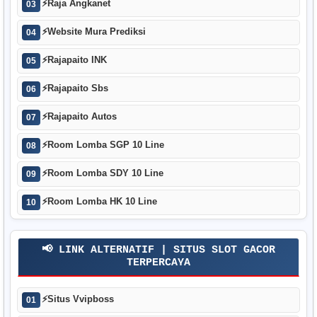
⚡
Raja Angkanet
03
⚡
Website Mura Prediksi
04
⚡
Rajapaito INK
05
⚡
Rajapaito Sbs
06
⚡
Rajapaito Autos
07
⚡
Room Lomba SGP 10 Line
08
⚡
Room Lomba SDY 10 Line
09
⚡
Room Lomba HK 10 Line
10
📢 LINK ALTERNATIF | SITUS SLOT GACOR
TERPERCAYA
⚡
Situs Vvipboss
01