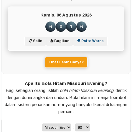
Kamis, 06 Agustus 2026
6
0
1
6
📋 Salin
📤 Bagikan
🎥 Paito Warna
Lihat Lebih Banyak
Apa Itu Bola Hitam Missouri Evening?
Bagi sebagian orang, istilah
bola hitam Missouri Evening
identik
dengan dunia angka dan undian. Bola hitam ini menjadi simbol
dalam sistem penarikan nomor yang banyak dikenal di kalangan
pemain.
: