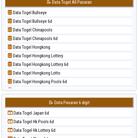
📊 Statistik Sydney Lottery
📝 Data Togel All Pasaran
📝 Pola Dasar Korea
📊 Statistik Sydney Lottery 6d
Data Togel Bullseye
📝 Pola Dasar Kuda Lari
📊 Statistik Sydney Lotto
Data Togel Bullseye 6d
📝 Pola Dasar Magnum Cambodia
📊 Statistik Sydney Pools 6d
Data Togel Chinapools
📝 Pola Dasar Nagoya
📊 Statistik Taipei
Data Togel Chinapools 6d
📝 Pola Dasar North Carolina Day
📊 Statistik Taiwan
Data Togel Hongkong
📝 Pola Dasar Pcso
Data Togel Hongkong Lottery
📝 Pola Dasar Sao Paulo
Data Togel Hongkong Lottery 6d
📝 Pola Dasar Singapore
Data Togel Hongkong Lotto
📝 Pola Dasar Sydney
Data Togel Hongkong Pools 6d
📝 Pola Dasar Sydney Lottery
Data Togel Japan
📝 Pola Dasar Sydney Lottery 6d
Data Togel Japan 6d
📝 Pola Dasar Sydney Lotto
📝 Data Pasaran 6 digit
Data Togel Korea
📝 Pola Dasar Sydney Pools 6d
Data Togel Japan 6d
Data Togel Kuda Lari
📝 Pola Dasar Taipei
Data Togel Hk Pools 6d
Data Togel Magnum Cambodia
📝 Pola Dasar Taiwan
Data Togel Hk Lottery 6d
Data Togel Nagoya