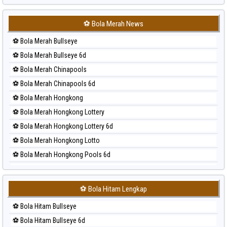
Prediksi Sydney Lottery 6d
Prediksi Sydney Lotto
⚽ Bola Merah News
Prediksi Sydney Pools 6d
⚽ Bola Merah Bullseye
Prediksi Taipei
⚽ Bola Merah Bullseye 6d
Prediksi Taiwan
⚽ Bola Merah Chinapools
⚽ Bola Merah Chinapools 6d
⚽ Bola Merah Hongkong
⚽ Bola Merah Hongkong Lottery
⚽ Bola Merah Hongkong Lottery 6d
⚽ Bola Merah Hongkong Lotto
⚽ Bola Merah Hongkong Pools 6d
⚽ Bola Merah Japan
⚽ Bola Merah Japan 6d
⚽ Bola Hitam Lengkap
⚽ Bola Merah Korea
⚽ Bola Hitam Bullseye
⚽ Bola Merah Kuda Lari
⚽ Bola Hitam Bullseye 6d
⚽ Bola Merah Magnum Cambodia