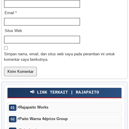
Email
*
Situs Web
Simpan nama, email, dan situs web saya pada peramban ini untuk
komentar saya berikutnya.
📢 LINK TERKAIT | RAJAPAITO
⚡
Rajapaito Works
01
⚡
Paito Warna 4dprize Group
02