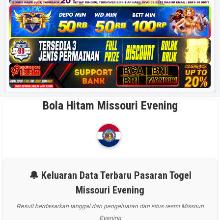
Bola Hitam Missouri Evening
🔔 Keluaran Data Terbaru Pasaran Togel
Missouri Evening
Result berdasarkan tanggal dan pengeluaran dari situs resmi Missouri
Evening