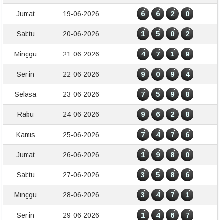
6
6
2
0
Jumat
19-06-2026
1
5
0
2
Sabtu
20-06-2026
4
7
1
9
Minggu
21-06-2026
9
0
9
4
Senin
22-06-2026
7
5
9
8
Selasa
23-06-2026
9
6
2
8
Rabu
24-06-2026
7
4
7
6
Kamis
25-06-2026
1
9
8
0
Jumat
26-06-2026
3
5
8
6
Sabtu
27-06-2026
3
4
7
1
Minggu
28-06-2026
1
4
6
7
Senin
29-06-2026