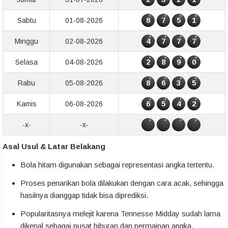
8
7
5
1
Sabtu
01-08-2026
4
7
7
7
Minggu
02-08-2026
2
8
9
0
Selasa
04-08-2026
8
6
3
5
Rabu
05-08-2026
6
5
4
2
Kamis
06-08-2026
-x-
-x-
Asal Usul & Latar Belakang
Bola hitam digunakan sebagai representasi angka tertentu.
Proses penarikan bola dilakukan dengan cara acak, sehingga
hasilnya dianggap tidak bisa diprediksi.
Popularitasnya melejit karena Tennesse Midday sudah lama
dikenal sebagai pusat hiburan dan permainan angka.