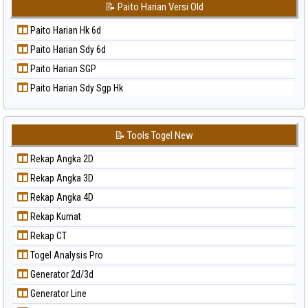
📝 Paito Harian Versi Old
Paito Warna Sydney Lottery
Paito Warna Sydney Lottery 6d
Paito Harian Hk 6d
Paito Warna Sydney Lotto
Paito Harian Sdy 6d
Paito Warna Sydney Pools 6d
Paito Harian SGP
Paito Warna Taipei
Paito Harian Sdy Sgp Hk
Paito Warna Taiwan
📝 Tools Togel New
Rekap Angka 2D
Rekap Angka 3D
Rekap Angka 4D
Rekap Kumat
Rekap CT
Togel Analysis Pro
Generator 2d/3d
Generator Line