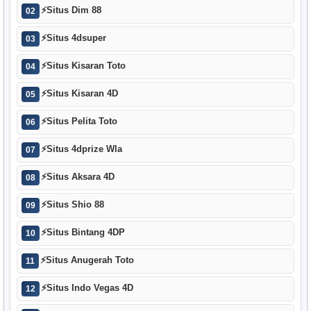
⚡
Situs Dim 88
02
⚡
Situs 4dsuper
03
⚡
Situs Kisaran Toto
04
⚡
Situs Kisaran 4D
05
⚡
Situs Pelita Toto
06
⚡
Situs 4dprize Wla
07
⚡
Situs Aksara 4D
08
⚡
Situs Shio 88
09
⚡
Situs Bintang 4DP
10
⚡
Situs Anugerah Toto
11
⚡
Situs Indo Vegas 4D
12