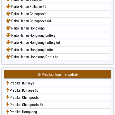
Paito Harian Bullseye 6d
Paito Harian Chinapools
Paito Harian Chinapools 6d
Paito Harian Hongkong
Paito Harian Hongkong Lottery
Paito Harian Hongkong Lottery 6d
Paito Harian Hongkong Lotto
Paito Harian Hongkong Pools 6d
Paito Harian Japan
Paito Harian Japan 6d
📝 Prediksi Togel Terupdate
Paito Harian Korea
Prediksi Bullseye
Paito Harian Kuda Lari
Prediksi Bullseye 6d
Paito Harian Magnum Cambodia
Prediksi Chinapools
Paito Harian Nagoya
Prediksi Chinapools 6d
Paito Harian New York Midday
Prediksi Hongkong
Paito Harian North Carolina Day