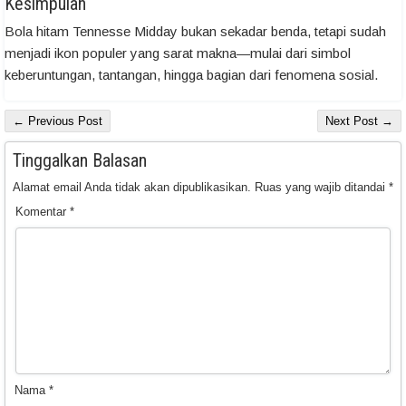
Kesimpulan
Bola hitam Tennesse Midday bukan sekadar benda, tetapi sudah
menjadi ikon populer yang sarat makna—mulai dari simbol
keberuntungan, tantangan, hingga bagian dari fenomena sosial.
← Previous Post
Next Post →
Tinggalkan Balasan
Alamat email Anda tidak akan dipublikasikan.
Ruas yang wajib ditandai
*
Komentar
*
Nama
*