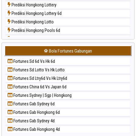
Prediksi Hongkong Lottery
Paito Harian Pcso
Prediksi Hongkong Lottery 6d
Paito Harian Pennsylvania Day
Prediksi Hongkong Lotto
Paito Harian Sao Paulo
Prediksi Hongkong Pools 6d
Paito Harian Singapore
Prediksi Japan
Paito Harian Sydney
Prediksi Japan 6d
Paito Harian Sydney Lottery
⚽ Bola Fortunes Gabungan
Prediksi Korea
Paito Harian Sydney Lottery 6d
Fortunes Sd 6d Vs Hk 6d
Prediksi Kuda Lari
Paito Harian Sydney Lotto
Fortunes Sd Lotto Vs Hk Lotto
Prediksi Magnum Cambodia
Paito Harian Sydney Pools 6d
Fortunes Sd Ltry6d Vs Hk Ltry6d
Prediksi Nagoya
Paito Harian Taipei
Fortunes China 6d Vs Japan 6d
Prediksi North Carolina Day
Paito Harian Taiwan
Fortunes Sydney | Sgp | Hongkong
Prediksi Pcso
Fortunes Gab Sydney 6d
Prediksi Sao Paulo
Fortunes Gab Hongkong 6d
Prediksi Singapore
Fortunes Gab Sydney 4d
Prediksi Sydney
Fortunes Gab Hongkong 4d
Prediksi Sydney Lottery