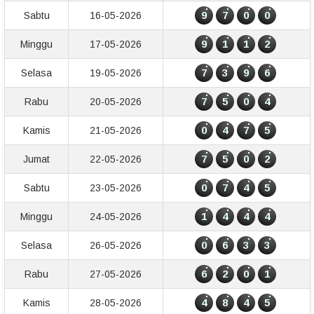
9
7
0
0
Sabtu
16-05-2026
9
1
1
2
Minggu
17-05-2026
7
3
9
6
Selasa
19-05-2026
7
5
0
4
Rabu
20-05-2026
0
4
7
5
Kamis
21-05-2026
7
5
0
2
Jumat
22-05-2026
0
7
4
5
Sabtu
23-05-2026
1
4
4
4
Minggu
24-05-2026
0
6
3
3
Selasa
26-05-2026
6
2
0
1
Rabu
27-05-2026
4
8
4
5
Kamis
28-05-2026