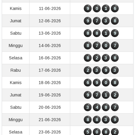
9
0
1
6
Kamis
11-06-2026
9
7
3
8
Jumat
12-06-2026
8
8
1
9
Sabtu
13-06-2026
8
7
0
7
Minggu
14-06-2026
8
2
3
8
Selasa
16-06-2026
2
3
9
3
Rabu
17-06-2026
6
9
0
8
Kamis
18-06-2026
9
7
1
2
Jumat
19-06-2026
3
4
8
7
Sabtu
20-06-2026
8
8
3
9
Minggu
21-06-2026
5
0
8
2
Selasa
23-06-2026