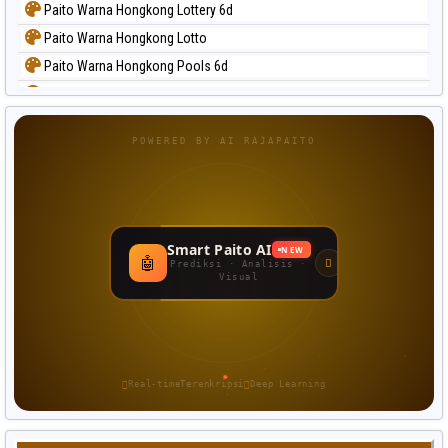
Paito Warna Hongkong Lottery 6d
Paito Warna Hongkong Lotto
Paito Warna Hongkong Pools 6d
Paito Warna Japan
Paito Warna Japan 6d
POWERED BY AI RAJAPAITO
Paito Warna Korea
Paito Warna Kuda Lari
Paito Warna Magnum Cambodia
Paito Warna Nagoya
Smart Paito AI
NEW
🤖
Paito Warna New York Midday
Prediksi · Analisis ·
Visual
Paito Warna North Carolina Day
Paito Warna Pcso
Paito Warna Pennsylvania Day
Paito Warna Sao Paulo
Real-time
Terenkripsi
Deep Learning
Paito Warna Singapore
Paito Warna Sydney