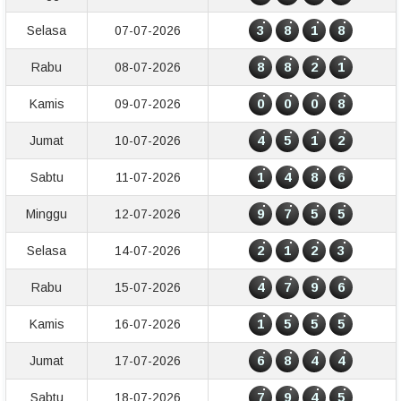
3
8
1
8
Selasa
07-07-2026
8
8
2
1
Rabu
08-07-2026
0
0
0
8
Kamis
09-07-2026
4
5
1
2
Jumat
10-07-2026
1
4
8
6
Sabtu
11-07-2026
9
7
5
5
Minggu
12-07-2026
2
1
2
3
Selasa
14-07-2026
4
7
9
6
Rabu
15-07-2026
1
5
5
5
Kamis
16-07-2026
6
8
4
4
Jumat
17-07-2026
7
9
4
5
Sabtu
18-07-2026