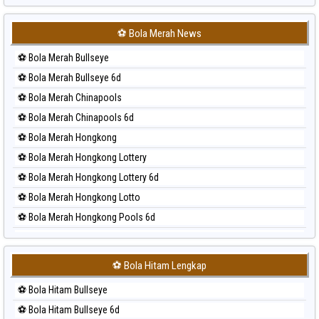
Prediksi Sydney Lottery 6d
Prediksi Sydney Lotto
⚽ Bola Merah News
Prediksi Sydney Pools 6d
⚽ Bola Merah Bullseye
Prediksi Taipei
⚽ Bola Merah Bullseye 6d
Prediksi Taiwan
⚽ Bola Merah Chinapools
⚽ Bola Merah Chinapools 6d
⚽ Bola Merah Hongkong
⚽ Bola Merah Hongkong Lottery
⚽ Bola Merah Hongkong Lottery 6d
⚽ Bola Merah Hongkong Lotto
⚽ Bola Merah Hongkong Pools 6d
⚽ Bola Merah Japan
⚽ Bola Merah Japan 6d
⚽ Bola Hitam Lengkap
⚽ Bola Merah Korea
⚽ Bola Hitam Bullseye
⚽ Bola Merah Kuda Lari
⚽ Bola Hitam Bullseye 6d
⚽ Bola Merah Magnum Cambodia