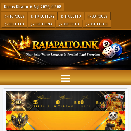
Kamis Kliwon, 6 Agt 2026, 07:08
▷ HK POOLS
▷ HK LOTTERY
▷ HK LOTTO
▷ SD POOLS
▷ SD LOTTO
▷ LIVE CHINA
▷ SGP TOTO
▷ SGP POOLS