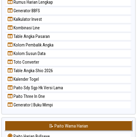
Rumus Harian Lengkap
Generator BBFS
Kalkulator Invest
Kombinasi Line
Table Angka Pasaran
Kolom Pembalik Angka
Kolom Susun Data
Toto Converter
Table Angka Shio 2026
Kalender Togel
Paito Sdy Sgp Hk Versi Lama
Paito Three In One
Generator | Buku Mimpi
📝 Paito Warna Harian
Paito Harian Bullseye