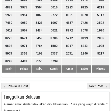
4881
3978
3504
0016
2993
9325
6218
1920
0954
1868
9772
0691
8570
5317
7460
0059
5423
1907
4657
7426
3592
6011
1907
1434
0021
8372
3078
1930
8226
3671
6459
3706
5212
8399
2086
0692
0071
2764
1582
8917
6243
1025
8903
1359
4102
6337
2031
1846
8217
0249
4413
9150
0794
.
.
.
Senin
Selasa
Rabu
Kamis
Jumat
Sabtu
Minggu
← Previous Post
Next Post →
Tinggalkan Balasan
Alamat email Anda tidak akan dipublikasikan.
Ruas yang wajib ditandai
*
Komentar
*