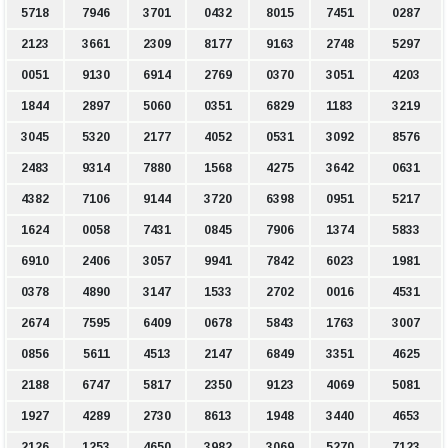
5718
7946
3701
0432
8015
7451
0287
2123
3661
2309
8177
9163
2748
5297
0051
9130
6914
2769
0370
3051
4203
1844
2897
5060
0351
6829
1183
3219
3045
5320
2177
4052
0531
3092
8576
2483
9314
7880
1568
4275
3642
0631
4382
7106
9144
3720
6398
0951
5217
1624
0058
7431
0845
7906
1374
5833
6910
2406
3057
9941
7842
6023
1981
0378
4890
3147
1533
2702
0016
4531
2674
7595
6409
0678
5843
1763
3007
0856
5611
4513
2147
6849
3351
4625
2188
6747
5817
2350
9123
4069
5081
1927
4289
2730
8613
1948
3440
4653
2126
1253
4650
3982
3069
5270
7123