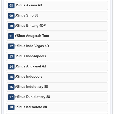
⚡
Situs Aksara 4D
08
⚡
Situs Shio 88
09
⚡
Situs Bintang 4DP
10
⚡
Situs Anugerah Toto
11
⚡
Situs Indo Vegas 4D
12
⚡
Situs Indo4dpools
13
⚡
Situs Angkanet 4d
14
⚡
Situs Indopools
15
⚡
Situs Indolottery 88
16
⚡
Situs Dunialottery 88
17
⚡
Situs Kaisartoto 88
18