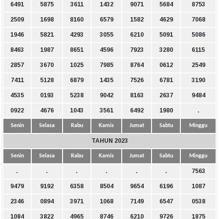
6491
5875
3611
1432
9071
5684
8753
2509
1698
8160
6579
1582
4629
7068
1946
5821
4293
3055
6210
5091
5086
8463
1987
8651
4596
7923
3280
6115
2857
3670
1025
7985
8764
0612
2549
7411
5128
6879
1435
7526
6781
3190
4535
0193
5238
9042
8163
2637
9484
0922
4676
1043
3561
6492
1980
.
Senin
Selasa
Rabu
Kamis
Jumat
Sabtu
Minggu
TAHUN 2023
Senin
Selasa
Rabu
Kamis
Jumat
Sabtu
Minggu
.
.
.
.
.
.
7563
9479
9192
6358
8504
9654
6196
1087
2346
0894
3971
1068
7149
6547
0538
1084
3822
4965
8746
6210
9726
1875