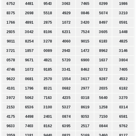
6752
4481
9543
3063
7465
0299
1986
8375
2698
5518
4929
0846
5074
3210
1766
4891
2875
1072
3420
8497
0591
2935
3042
8106
6231
7524
3605
1448
9011
8254
3278
4060
9015
6183
4825
3721
1857
0089
2943
1472
8962
3146
0578
9671
4821
5720
6900
1637
3804
4746
1072
9185
3341
8462
5372
7405
9622
0681
2570
1554
3617
9287
4532
4101
1796
8321
0682
2977
2035
6182
3972
5062
7163
4235
0318
5640
3270
2153
6536
3100
5327
8619
1258
0314
4175
4498
2401
0874
9353
7150
6581
9633
7403
8162
6395
2517
0844
9762
2059
1381
9440
0823
5169
3460
8127