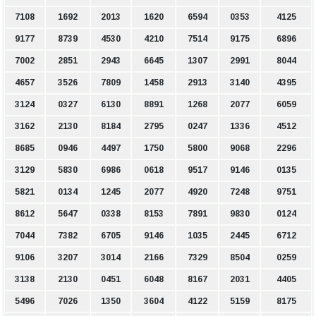
7108
1692
2013
1620
6594
0353
4125
9177
8739
4530
4210
7514
9175
6896
7002
2851
2943
6645
1307
2991
8044
4657
3526
7809
1458
2913
3140
4395
3124
0327
6130
8891
1268
2077
6059
3162
2130
8184
2795
0247
1336
4512
8685
0946
4497
1750
5800
9068
2296
3129
5830
6986
0618
9517
9146
0135
5821
0134
1245
2077
4920
7248
9751
8612
5647
0338
8153
7891
9830
0124
7044
7382
6705
9146
1035
2445
6712
9106
3207
3014
2166
7329
8504
0259
3138
2130
0451
6048
8167
2031
4405
5496
7026
1350
3604
4122
5159
8175