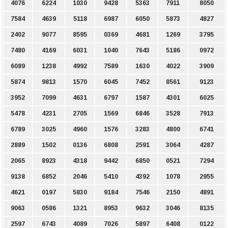
4076
6224
1030
9428
5363
7911
8050
7584
4639
5118
6987
6050
5873
4827
2402
9077
8595
0369
4681
1269
3795
7480
4169
6031
1040
7643
5186
0972
6089
1238
4992
7589
1630
4022
3909
5874
9813
1570
6045
7452
8561
9123
3952
7099
4631
6797
1587
4301
6025
5478
4231
2705
1569
6846
3528
7913
6789
3025
4960
1576
3283
4800
6741
2889
1502
0136
6808
2591
3064
4287
2065
8923
4318
9442
6850
0521
7294
9138
6852
2046
5410
4392
1078
2955
4621
0197
5830
9184
7546
2150
4891
9063
0586
1321
8953
9632
3046
8135
2597
6743
4089
7026
5897
6408
0122