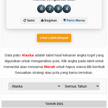
0
7
9
4
📋 Salin
📤 Bagikan
🎥 Paito Warna
Lihat Lebih Banyak
Data paito
Alaska
adalah tabel hasil keluaran angka togel yang
digunakan untuk menganalisis pola. Klik angka pada tabel untuk
menandai atau mewarnai
Merah
untuk hapus warna klik kembali
Sesuaikan strategi atau pola yang kamu temukan.
TAHUN 2021