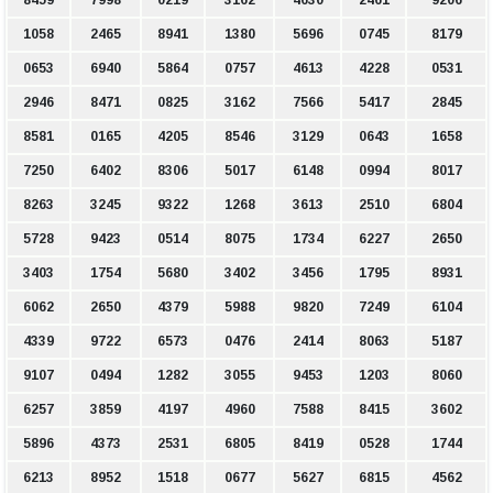
8459
7998
0219
3162
4630
2461
9206
1058
2465
8941
1380
5696
0745
8179
0653
6940
5864
0757
4613
4228
0531
2946
8471
0825
3162
7566
5417
2845
8581
0165
4205
8546
3129
0643
1658
7250
6402
8306
5017
6148
0994
8017
8263
3245
9322
1268
3613
2510
6804
5728
9423
0514
8075
1734
6227
2650
3403
1754
5680
3402
3456
1795
8931
6062
2650
4379
5988
9820
7249
6104
4339
9722
6573
0476
2414
8063
5187
9107
0494
1282
3055
9453
1203
8060
6257
3859
4197
4960
7588
8415
3602
5896
4373
2531
6805
8419
0528
1744
6213
8952
1518
0677
5627
6815
4562