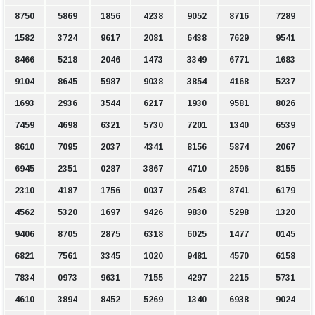
8750
5869
1856
4238
9052
8716
7289
1582
3724
9617
2081
6438
7629
9541
8466
5218
2046
1473
3349
6771
1683
9104
8645
5987
9038
3854
4168
5237
1693
2936
3544
6217
1930
9581
8026
7459
4698
6321
5730
7201
1340
6539
8610
7095
2037
4341
8156
5874
2067
6945
2351
0287
3867
4710
2596
8155
2310
4187
1756
0037
2543
8741
6179
4562
5320
1697
9426
9830
5298
1320
9406
8705
2875
6318
6025
1477
0145
6821
7561
3345
1020
9481
4570
6158
7834
0973
9631
7155
4297
2215
5731
4610
3894
8452
5269
1340
6938
9024