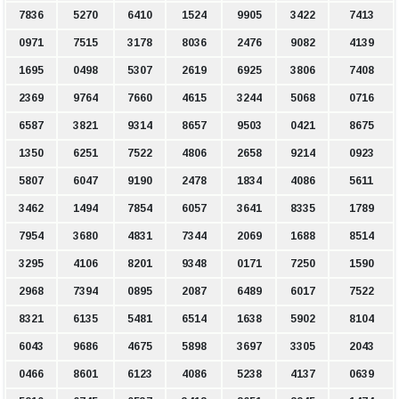
7836
5270
6410
1524
9905
3422
7413
0971
7515
3178
8036
2476
9082
4139
1695
0498
5307
2619
6925
3806
7408
2369
9764
7660
4615
3244
5068
0716
6587
3821
9314
8657
9503
0421
8675
1350
6251
7522
4806
2658
9214
0923
5807
6047
9190
2478
1834
4086
5611
3462
1494
7854
6057
3641
8335
1789
7954
3680
4831
7344
2069
1688
8514
3295
4106
8201
9348
0171
7250
1590
2968
7394
0895
2087
6489
6017
7522
8321
6135
5481
6514
1638
5902
8104
6043
9686
4675
5898
3697
3305
2043
0466
8601
6123
4086
5238
4137
0639