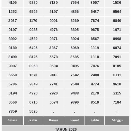
4105
9220
7130
7664
3007
1536
1252
6595
5197
4856
5437
9564
3037
1170
9001
8269
7874
9840
0197
0985
4276
8805
9875
1971
8902
4582
0871
8924
8567
8998
8180
6496
3867
6969
3319
6874
3490
8325
5678
3685
1318
7091
9097
0958
0504
0495
7876
8105
5658
1673
9413
7642
2488
0711
5786
2849
7741
2544
4774
9610
0194
4920
2920
9488
2179
2115
0560
6716
6574
9890
8510
7184
7859
5625
.
.
.
.
Selasa
Rabu
Kamis
Jumat
Sabtu
Minggu
TAHUN 2026