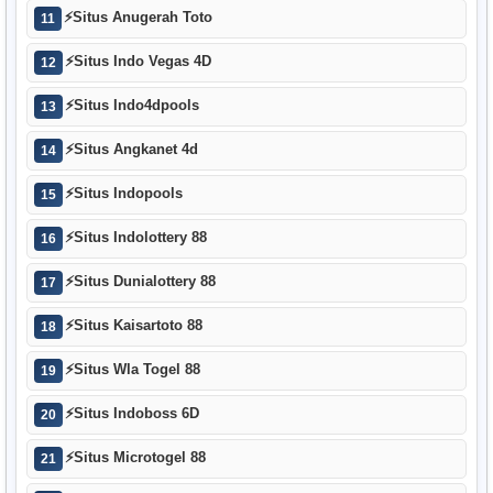
⚡
Situs Anugerah Toto
11
⚡
Situs Indo Vegas 4D
12
⚡
Situs Indo4dpools
13
⚡
Situs Angkanet 4d
14
⚡
Situs Indopools
15
⚡
Situs Indolottery 88
16
⚡
Situs Dunialottery 88
17
⚡
Situs Kaisartoto 88
18
⚡
Situs Wla Togel 88
19
⚡
Situs Indoboss 6D
20
⚡
Situs Microtogel 88
21