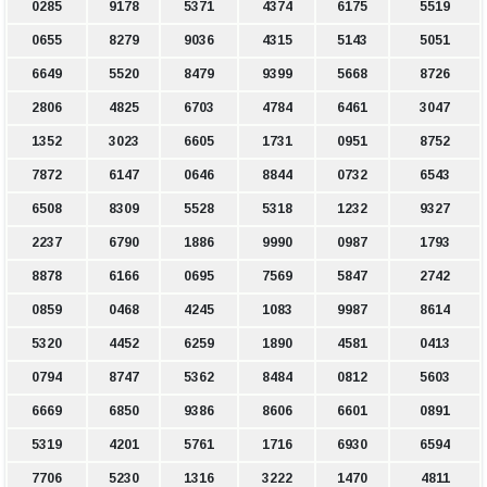
0285
9178
5371
4374
6175
5519
0655
8279
9036
4315
5143
5051
6649
5520
8479
9399
5668
8726
2806
4825
6703
4784
6461
3047
1352
3023
6605
1731
0951
8752
7872
6147
0646
8844
0732
6543
6508
8309
5528
5318
1232
9327
2237
6790
1886
9990
0987
1793
8878
6166
0695
7569
5847
2742
0859
0468
4245
1083
9987
8614
5320
4452
6259
1890
4581
0413
0794
8747
5362
8484
0812
5603
6669
6850
9386
8606
6601
0891
5319
4201
5761
1716
6930
6594
7706
5230
1316
3222
1470
4811