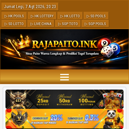
Jumat Legi, 7 Agt 2026, 20:23
▷ HK POOLS
▷ HK LOTTERY
▷ HK LOTTO
▷ SD POOLS
▷ SD LOTTO
▷ LIVE CHINA
▷ SGP TOTO
▷ SGP POOLS