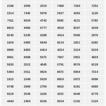
2198
2096
2330
7468
7284
7252
1514
7443
5978
3927
4256
1126
7411
6626
4742
8583
4121
5783
8819
9496
0777
4019
8397
4244
8340
5245
0288
4414
5596
2876
1639
0485
6844
9324
1832
6283
9999
8455
6434
4254
2224
5339
9901
6098
5073
7907
3852
4639
5820
2522
4045
0791
9576
6329
5494
3011
9636
8973
6904
7334
1615
1049
5029
8939
3873
0096
9748
2999
2700
9916
6181
6680
9138
2540
1026
4153
6646
8779
4444
2404
6366
9304
3242
3130