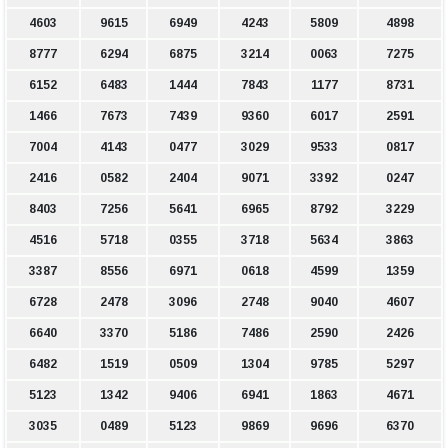
4603
9615
6949
4243
5809
4898
8777
6294
6875
3214
0063
7275
6152
6483
1444
7843
1177
8731
1466
7673
7439
9360
6017
2591
7004
4143
0477
3029
9533
0817
2416
0582
2404
9071
3392
0247
8403
7256
5641
6965
8792
3229
4516
5718
0355
3718
5634
3863
3387
8556
6971
0618
4599
1359
6728
2478
3096
2748
9040
4607
6640
3370
5186
7486
2590
2426
6482
1519
0509
1304
9785
5297
5123
1342
9406
6941
1863
4671
3035
0489
5123
9869
9696
6370