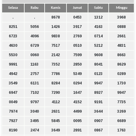
Selasa
Rabu
Kamis
Jumat
Sabtu
Minggu
.
.
8678
0453
1312
3968
8251
5056
1426
3917
4163
0888
6723
4096
9838
2769
0714
2661
4630
6729
7517
0510
5212
4831
5530
0060
2142
7599
9608
8663
9991
1163
7352
2850
8041
8629
4942
2757
7786
5349
0123
0289
3549
6131
8284
0294
9947
1730
6947
7102
7290
1647
8927
9947
0049
9797
4112
4152
9191
7735
7974
3040
2631
4499
3644
3269
7927
3495
5845
0095
0907
6689
8190
2474
3649
2891
0867
1763