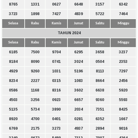
8765
1331
0627
6648
3157
6342
3723
1898
7427
4839
5722
7464
Selasa
Rabu
Kamis
Jumat
Sabtu
Minggu
TAHUN 2024
Selasa
Rabu
Kamis
Jumat
Sabtu
Minggu
6185
7500
9704
6295
3658
3237
8184
8090
0741
3024
0504
2353
4929
9260
1031
5196
8113
7297
8234
2227
0315
1083
8664
2456
0586
1168
8316
3602
6638
5920
4503
3256
0923
6657
9360
5593
5135
5734
3890
2034
7351
8425
8920
4700
0401
0281
6352
1667
6769
2175
3273
4937
2894
9016