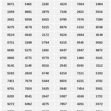
8071
5463
2183
4130
7064
2484
1659
8881
2879
7106
2633
5016
2601
5558
8415
9785
7076
7280
9275
4378
5215
8876
3152
8398
0524
0042
2172
9136
2684
4349
0731
1698
3794
6215
0543
0092
6693
5273
1663
6047
2947
9873
0800
4773
9770
9703
1460
0101
9141
1148
9216
2542
0363
2112
5382
2638
6740
6210
7131
3202
7431
7679
5444
8035
6151
4763
9701
7030
3625
5843
7454
5501
8203
9541
2647
3087
4168
1733
9272
8462
4275
7857
4201
3072