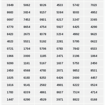
3849
5062
9326
4533
5742
7023
8683
3834
9157
5384
9303
4952
0097
7452
0931
6217
3247
3365
6770
8654
4754
5927
6425
4290
8423
2673
8378
3234
4992
9623
4023
5531
5192
2281
5795
0622
0721
1704
5706
0783
7842
6533
1966
3000
1185
2471
3196
1864
9280
1161
5167
1637
5753
2450
2450
6568
4793
2071
9852
8531
1025
6193
8253
6426
3600
4457
1616
9141
2582
4901
6222
0524
1783
6339
4861
8637
7324
4714
1447
6290
4529
3971
8822
0168