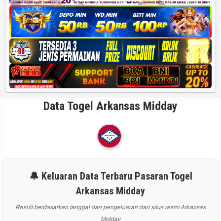
Data Togel Arkansas Midday
🔔 Keluaran Data Terbaru Pasaran Togel
Arkansas Midday
Result berdasarkan tanggal dan pengeluaran dari situs resmi Arkansas
Midday