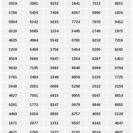
2019
2961
8152
1841
7332
9531
1766
5439
7428
6567
0990
1836
5864
5342
9215
7724
7970
9412
0320
5085
1334
3445
1740
1973
4625
4984
5542
0783
9218
7236
3238
5409
3756
5454
0200
6303
0539
5666
5947
1564
6287
1432
9642
7195
6982
9040
8094
9794
3761
2484
1549
8859
3220
7725
3640
2051
0065
5298
3522
2159
4627
7001
6815
9955
5047
8814
6201
1772
8247
0979
9846
8953
4469
3030
9503
8757
4055
3328
1671
2077
1351
0597
9242
4647
4671
3765
1672
0182
9524
4923