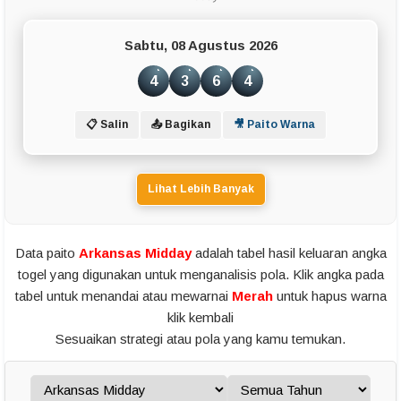
Sabtu, 08 Agustus 2026
4
3
6
4
📋 Salin
📤 Bagikan
🎥 Paito Warna
Lihat Lebih Banyak
Data paito
Arkansas Midday
adalah tabel hasil keluaran angka
togel yang digunakan untuk menganalisis pola. Klik angka pada
tabel untuk menandai atau mewarnai
Merah
untuk hapus warna
klik kembali
Sesuaikan strategi atau pola yang kamu temukan.