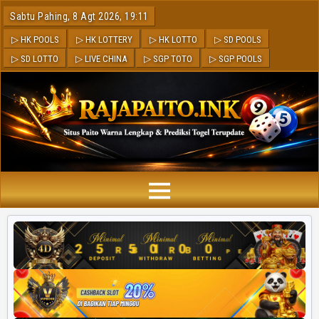
Sabtu Pahing, 8 Agt 2026, 19:11
▷ HK POOLS
▷ HK LOTTERY
▷ HK LOTTO
▷ SD POOLS
▷ SD LOTTO
▷ LIVE CHINA
▷ SGP TOTO
▷ SGP POOLS