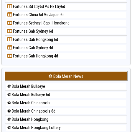
Prediksi Magnum Cambodia
Paito Harian Sydney Pools 6d
Fortunes Sd Ltry6d Vs Hk Ltry6d
Prediksi Nagoya
Paito Harian Taipei
Fortunes China 6d Vs Japan 6d
Prediksi North Carolina Day
Paito Harian Taiwan
Fortunes Sydney | Sgp | Hongkong
Prediksi Pcso
Fortunes Gab Sydney 6d
Prediksi Sao Paulo
Fortunes Gab Hongkong 6d
Prediksi Singapore
Fortunes Gab Sydney 4d
Prediksi Sydney
Fortunes Gab Hongkong 4d
Prediksi Sydney Lottery
Prediksi Sydney Lottery 6d
Prediksi Sydney Lotto
⚽ Bola Merah News
Prediksi Sydney Pools 6d
⚽ Bola Merah Bullseye
Prediksi Taipei
⚽ Bola Merah Bullseye 6d
Prediksi Taiwan
⚽ Bola Merah Chinapools
⚽ Bola Merah Chinapools 6d
⚽ Bola Merah Hongkong
⚽ Bola Merah Hongkong Lottery