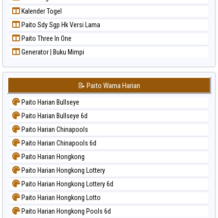
Kalender Togel
Paito Sdy Sgp Hk Versi Lama
Paito Three In One
Generator | Buku Mimpi
📝 Paito Warna Harian
Paito Harian Bullseye
Paito Harian Bullseye 6d
Paito Harian Chinapools
Paito Harian Chinapools 6d
Paito Harian Hongkong
Paito Harian Hongkong Lottery
Paito Harian Hongkong Lottery 6d
Paito Harian Hongkong Lotto
Paito Harian Hongkong Pools 6d