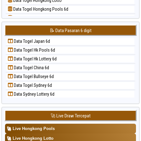
Data Togel Hongkong Lotto
📝 Pola Dasar Sydney
Data Togel Hongkong Pools 6d
📝 Pola Dasar Sydney Lottery
Data Togel Japan
📝 Pola Dasar Sydney Lottery 6d
Data Togel Japan 6d
📝 Pola Dasar Sydney Lotto
📝 Data Pasaran 6 digit
Data Togel Korea
📝 Pola Dasar Sydney Pools 6d
Data Togel Japan 6d
Data Togel Kuda Lari
📝 Pola Dasar Taipei
Data Togel Hk Pools 6d
Data Togel Magnum Cambodia
📝 Pola Dasar Taiwan
Data Togel Hk Lottery 6d
Data Togel Nagoya
Data Togel China 6d
Data Togel North Carolina Day
Data Togel Bullseye 6d
Data Togel Pcso
Data Togel Sydney 6d
Data Togel Sao Paulo
Data Sydney Lottery 6d
Data Togel Singapore
Data Togel Sydney
Data Togel Sydney Lottery
🚀 Live Draw Tercepat
Data Togel Sydney Lottery 6d
🚀
Live Hongkong Pools
Data Togel Sydney Lotto
🚀
Live Hongkong Lotto