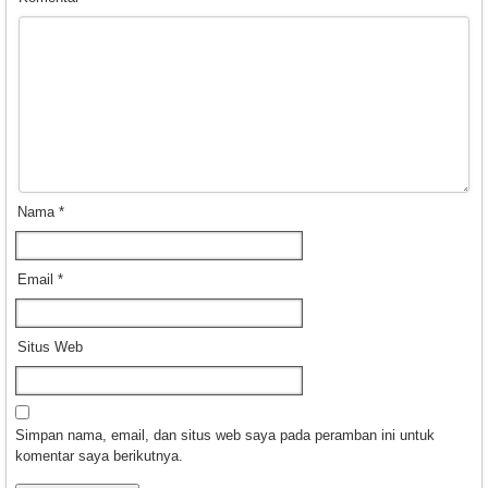
Nama
*
Email
*
Situs Web
Simpan nama, email, dan situs web saya pada peramban ini untuk
komentar saya berikutnya.