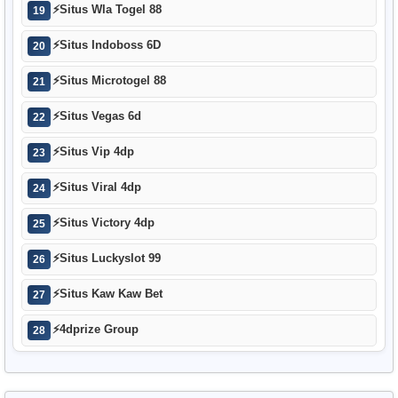
⚡
Situs Wla Togel 88
19
⚡
Situs Indoboss 6D
20
⚡
Situs Microtogel 88
21
⚡
Situs Vegas 6d
22
⚡
Situs Vip 4dp
23
⚡
Situs Viral 4dp
24
⚡
Situs Victory 4dp
25
⚡
Situs Luckyslot 99
26
⚡
Situs Kaw Kaw Bet
27
⚡
4dprize Group
28