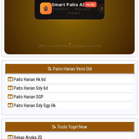
Smart Paito AI
NEW
🤖
Paito Warna New York Midday
Prediksi · Analisis ·
Visual
Paito Warna North Carolina Day
Paito Warna Pcso
Paito Warna Pennsylvania Day
Paito Warna Sao Paulo
Real-time
Terenkripsi
Deep Learning
Paito Warna Singapore
Paito Warna Sydney
📝 Paito Harian Versi Old
Paito Warna Sydney Lottery
Paito Warna Sydney Lottery 6d
Paito Harian Hk 6d
Paito Warna Sydney Lotto
Paito Harian Sdy 6d
Paito Warna Sydney Pools 6d
Paito Harian SGP
Paito Warna Taipei
Paito Harian Sdy Sgp Hk
Paito Warna Taiwan
📝 Tools Togel New
Rekap Angka 2D