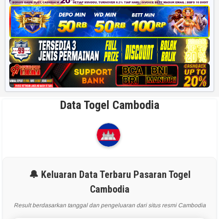
Data Togel Cambodia
🔔 Keluaran Data Terbaru Pasaran Togel
Cambodia
Result berdasarkan tanggal dan pengeluaran dari situs resmi Cambodia