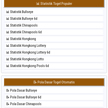
⚽ Bola Hitam Japan 6d
⚽ Bola Merah Sydney Lotto
📊 Statistik Togel Populer
⚽ Bola Hitam Korea
⚽ Bola Merah Sydney Pools 6d
📊 Statistik Bullseye
⚽ Bola Hitam Kuda Lari
⚽ Bola Merah Taipei
📊 Statistik Bullseye 6d
⚽ Bola Hitam Magnum Cambodia
⚽ Bola Merah Taiwan
📊 Statistik Chinapools
⚽ Bola Hitam Nagoya
📊 Statistik Chinapools 6d
⚽ Bola Hitam North Carolina Day
📊 Statistik Hongkong
⚽ Bola Hitam Pcso
📊 Statistik Hongkong Lottery
⚽ Bola Hitam Sao Paulo
📊 Statistik Hongkong Lottery 6d
⚽ Bola Hitam Singapore
📊 Statistik Hongkong Lotto
⚽ Bola Hitam Sydney
📊 Statistik Hongkong Pools 6d
⚽ Bola Hitam Sydney Lottery
📊 Statistik Japan
⚽ Bola Hitam Sydney Lottery 6d
📊 Statistik Japan 6d
⚽ Bola Hitam Sydney Lotto
📝 Pola Dasar Togel Otomatis
📊 Statistik Korea
⚽ Bola Hitam Sydney Pools 6d
📝 Pola Dasar Bullseye
📊 Statistik Kuda Lari
⚽ Bola Hitam Taipei
📝 Pola Dasar Bullseye 6d
📊 Statistik Magnum Cambodia
⚽ Bola Hitam Taiwan
📝 Pola Dasar Chinapools
📊 Statistik Nagoya