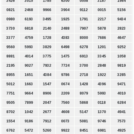
3426
3015
1785
6300
0558
3187
1984
0821
2468
9966
3904
9112
0015
5156
0980
6193
3495
1925
1791
2217
9434
3730
6818
2140
2488
7907
5878
2823
3377
4759
1728
4383
8000
7686
4647
9560
5993
3829
6498
6278
1201
9252
8881
4014
3775
1475
6913
3345
1058
2195
9027
7932
7724
3700
2848
9819
8955
1651
4384
9786
2718
1922
3285
5012
1663
1547
0674
1428
4396
9471
7751
9664
8906
2209
8079
5993
4010
9505
7899
2047
7560
5868
0118
6284
8702
1042
2677
4608
5147
1370
4941
1554
9186
7912
0073
5081
9746
7573
6762
5472
5260
9922
8451
6981
4925