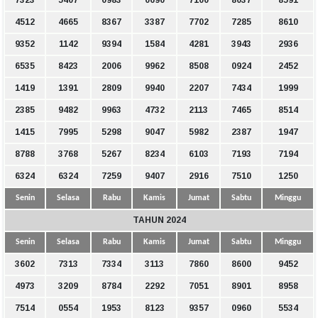
7323
5407
0983
0690
7100
8037
8591
4512
4665
8367
3387
7702
7285
8610
9352
1142
9394
1584
4281
3943
2936
6535
8423
2006
9962
8508
0924
2452
1419
1391
2809
9940
2207
7434
1999
2385
9482
9963
4732
2113
7465
8514
1415
7995
5298
9047
5982
2387
1947
8788
3768
5267
8234
6103
7193
7194
6324
6324
7259
9407
2916
7510
1250
Senin
Selasa
Rabu
Kamis
Jumat
Sabtu
Minggu
TAHUN 2024
Senin
Selasa
Rabu
Kamis
Jumat
Sabtu
Minggu
3602
7313
7334
3113
7860
8600
9452
4973
3209
8784
2292
7051
8901
8958
7514
0554
1953
8123
9357
0960
5534