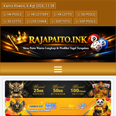
Kamis Kliwon, 6 Agt 2026, 11:58
▷ HK POOLS
▷ HK LOTTERY
▷ HK LOTTO
▷ SD POOLS
▷ SD LOTTO
▷ LIVE CHINA
▷ SGP TOTO
▷ SGP POOLS