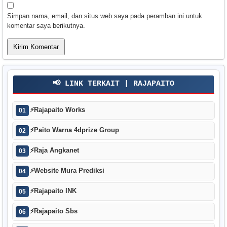
Simpan nama, email, dan situs web saya pada peramban ini untuk
komentar saya berikutnya.
📢 LINK TERKAIT | RAJAPAITO
⚡
Rajapaito Works
01
⚡
Paito Warna 4dprize Group
02
⚡
Raja Angkanet
03
⚡
Website Mura Prediksi
04
⚡
Rajapaito INK
05
⚡
Rajapaito Sbs
06