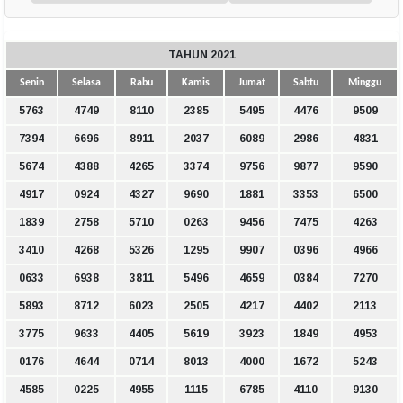
TAHUN 2021
Senin
Selasa
Rabu
Kamis
Jumat
Sabtu
Minggu
5763
4749
8110
2385
5495
4476
9509
7394
6696
8911
2037
6089
2986
4831
5674
4388
4265
3374
9756
9877
9590
4917
0924
4327
9690
1881
3353
6500
1839
2758
5710
0263
9456
7475
4263
3410
4268
5326
1295
9907
0396
4966
0633
6938
3811
5496
4659
0384
7270
5893
8712
6023
2505
4217
4402
2113
3775
9633
4405
5619
3923
1849
4953
0176
4644
0714
8013
4000
1672
5243
4585
0225
4955
1115
6785
4110
9130