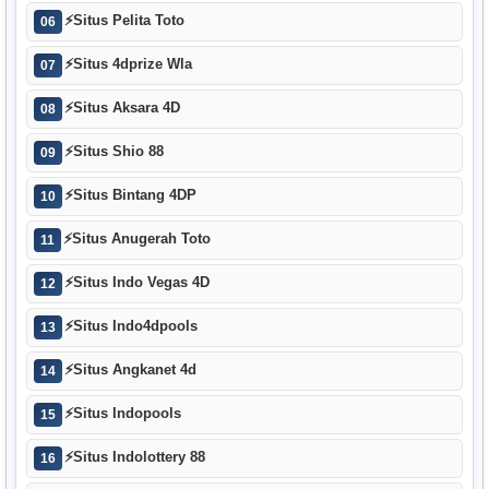
⚡
Situs Pelita Toto
06
⚡
Situs 4dprize Wla
07
⚡
Situs Aksara 4D
08
⚡
Situs Shio 88
09
⚡
Situs Bintang 4DP
10
⚡
Situs Anugerah Toto
11
⚡
Situs Indo Vegas 4D
12
⚡
Situs Indo4dpools
13
⚡
Situs Angkanet 4d
14
⚡
Situs Indopools
15
⚡
Situs Indolottery 88
16