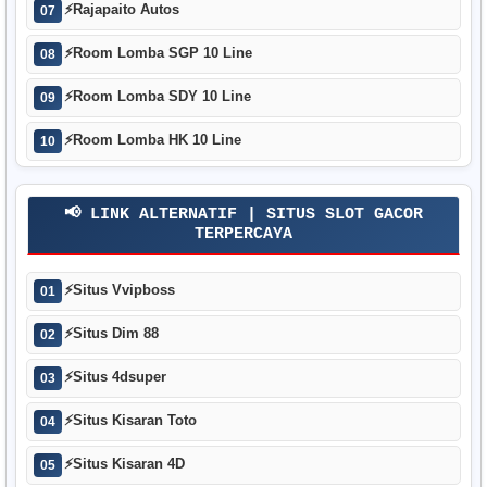
⚡
Rajapaito Autos
07
⚡
Room Lomba SGP 10 Line
08
⚡
Room Lomba SDY 10 Line
09
⚡
Room Lomba HK 10 Line
10
📢 LINK ALTERNATIF | SITUS SLOT GACOR
TERPERCAYA
⚡
Situs Vvipboss
01
⚡
Situs Dim 88
02
⚡
Situs 4dsuper
03
⚡
Situs Kisaran Toto
04
⚡
Situs Kisaran 4D
05