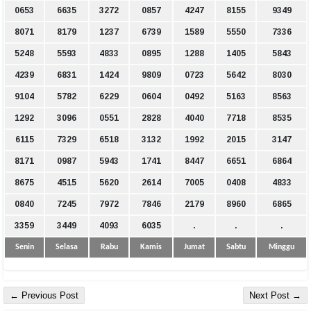
0653
6635
3272
0857
4247
8155
9349
8071
8179
1237
6739
1589
5550
7336
5248
5593
4833
0895
1288
1405
5843
4239
6831
1424
9809
0723
5642
8030
9104
5782
6229
0604
0492
5163
8563
1292
3096
0551
2828
4040
7718
8535
6115
7329
6518
3132
1992
2015
3147
8171
0987
5943
1741
8447
6651
6864
8675
4515
5620
2614
7005
0408
4833
0840
7245
7972
7846
2179
8960
6865
3359
3449
4093
6035
.
.
.
Senin
Selasa
Rabu
Kamis
Jumat
Sabtu
Minggu
← Previous Post
Next Post →