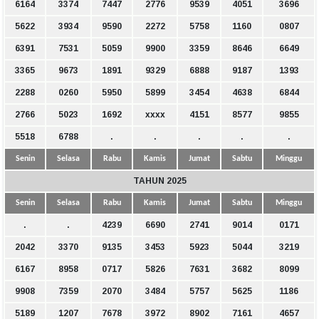
6164
3374
7447
2776
9539
4051
3696
5622
3934
9590
2272
5758
1160
0807
6391
7531
5059
9900
3359
8646
6649
3365
9673
1891
9329
6888
9187
1393
2288
0260
5950
5899
3454
4638
6844
2766
5023
1692
xxxx
4151
8577
9855
5518
6788
.
.
.
.
.
Senin
Selasa
Rabu
Kamis
Jumat
Sabtu
Minggu
TAHUN 2025
Senin
Selasa
Rabu
Kamis
Jumat
Sabtu
Minggu
.
.
4239
6690
2741
9014
0171
2042
3370
9135
3453
5923
5044
3219
6167
8958
0717
5826
7631
3682
8099
9908
7359
2070
3484
5757
5625
1186
5189
1207
7678
3972
8902
7161
4657