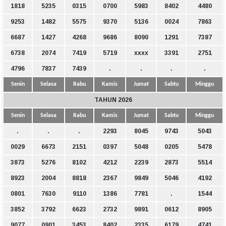
1818
5235
0315
0700
5983
8402
4480
9253
1482
5575
9370
5136
0024
7863
6687
1427
4268
9686
8090
1291
7387
6738
2074
7419
5719
xxxx
3391
2751
4796
7837
7439
.
.
.
.
Senin
Selasa
Rabu
Kamis
Jumat
Sabtu
Minggu
TAHUN 2026
Senin
Selasa
Rabu
Kamis
Jumat
Sabtu
Minggu
.
.
.
2293
8045
9743
5043
0029
6673
2151
0397
5048
0205
5478
3873
5276
8102
4212
2239
2873
5514
8923
2004
8818
2367
9849
5046
4192
0801
7630
9110
1386
7781
.
1544
3852
3792
6623
2732
9891
0612
8905
9077
0901
3453
8402
2335
6179
4741