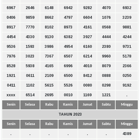
6967
2646
6148
6942
9282
4070
6932
0406
9859
8662
4797
6604
1076
3239
8917
7770
8102
8973
4161
0568
9881
4454
4330
9130
6382
3927
4444
4244
9536
1593
3986
4954
6160
2380
9731
7976
3023
7367
6507
6214
9960
5178
8528
5938
4165
6996
4010
8079
2366
1921
0611
2109
6500
8412
0888
0250
0411
1102
5615
5526
0080
0298
9192
xxxx
6514
2695
0010
1169
1221
.
Senin
Selasa
Rabu
Kamis
Jumat
Sabtu
Minggu
TAHUN 2023
Senin
Selasa
Rabu
Kamis
Jumat
Sabtu
Minggu
.
.
.
.
.
.
4389