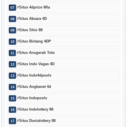
⚡
Situs 4dprize Wla
07
⚡
Situs Aksara 4D
08
⚡
Situs Shio 88
09
⚡
Situs Bintang 4DP
10
⚡
Situs Anugerah Toto
11
⚡
Situs Indo Vegas 4D
12
⚡
Situs Indo4dpools
13
⚡
Situs Angkanet 4d
14
⚡
Situs Indopools
15
⚡
Situs Indolottery 88
16
⚡
Situs Dunialottery 88
17