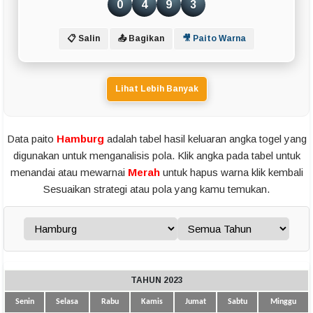
0
4
9
3
📋 Salin
📤 Bagikan
🎥 Paito Warna
Lihat Lebih Banyak
Data paito
Hamburg
adalah tabel hasil keluaran angka togel yang
digunakan untuk menganalisis pola. Klik angka pada tabel untuk
menandai atau mewarnai
Merah
untuk hapus warna klik kembali
Sesuaikan strategi atau pola yang kamu temukan.
TAHUN 2023
Senin
Selasa
Rabu
Kamis
Jumat
Sabtu
Minggu