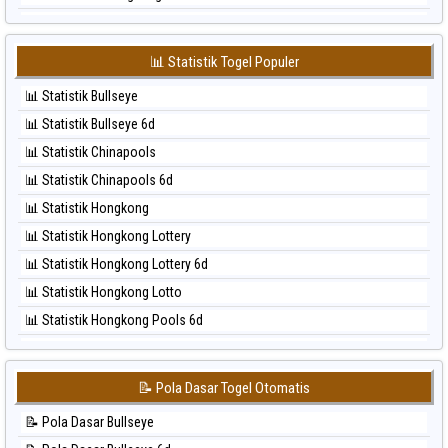
⚽ Bola Merah Sydney Lottery
⚽ Bola Hitam Japan
⚽ Bola Merah Sydney Lottery 6d
⚽ Bola Hitam Japan 6d
⚽ Bola Merah Sydney Lotto
📊 Statistik Togel Populer
⚽ Bola Hitam Korea
⚽ Bola Merah Sydney Pools 6d
📊 Statistik Bullseye
⚽ Bola Hitam Kuda Lari
⚽ Bola Merah Taipei
📊 Statistik Bullseye 6d
⚽ Bola Hitam Magnum Cambodia
⚽ Bola Merah Taiwan
📊 Statistik Chinapools
⚽ Bola Hitam Nagoya
📊 Statistik Chinapools 6d
⚽ Bola Hitam North Carolina Day
📊 Statistik Hongkong
⚽ Bola Hitam Pcso
📊 Statistik Hongkong Lottery
⚽ Bola Hitam Sao Paulo
📊 Statistik Hongkong Lottery 6d
⚽ Bola Hitam Singapore
📊 Statistik Hongkong Lotto
⚽ Bola Hitam Sydney
📊 Statistik Hongkong Pools 6d
⚽ Bola Hitam Sydney Lottery
📊 Statistik Japan
⚽ Bola Hitam Sydney Lottery 6d
📊 Statistik Japan 6d
⚽ Bola Hitam Sydney Lotto
📝 Pola Dasar Togel Otomatis
📊 Statistik Korea
⚽ Bola Hitam Sydney Pools 6d
📝 Pola Dasar Bullseye
📊 Statistik Kuda Lari
⚽ Bola Hitam Taipei