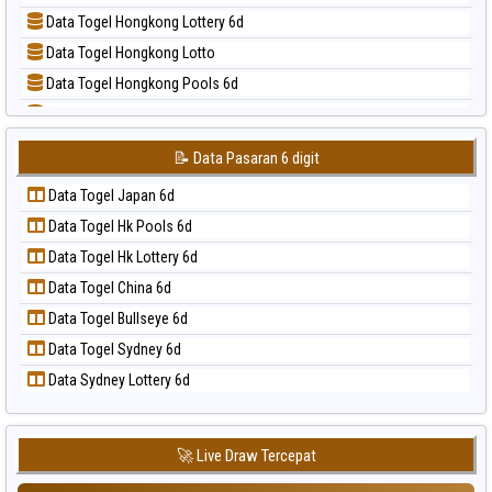
📝 Pola Dasar Sao Paulo
Data Togel Hongkong Lottery 6d
📝 Pola Dasar Singapore
Data Togel Hongkong Lotto
📝 Pola Dasar Sydney
Data Togel Hongkong Pools 6d
📝 Pola Dasar Sydney Lottery
Data Togel Japan
📝 Pola Dasar Sydney Lottery 6d
Data Togel Japan 6d
📝 Pola Dasar Sydney Lotto
📝 Data Pasaran 6 digit
Data Togel Korea
📝 Pola Dasar Sydney Pools 6d
Data Togel Japan 6d
Data Togel Kuda Lari
📝 Pola Dasar Taipei
Data Togel Hk Pools 6d
Data Togel Magnum Cambodia
📝 Pola Dasar Taiwan
Data Togel Hk Lottery 6d
Data Togel Nagoya
Data Togel China 6d
Data Togel North Carolina Day
Data Togel Bullseye 6d
Data Togel Pcso
Data Togel Sydney 6d
Data Togel Sao Paulo
Data Sydney Lottery 6d
Data Togel Singapore
Data Togel Sydney
Data Togel Sydney Lottery
🚀 Live Draw Tercepat
Data Togel Sydney Lottery 6d