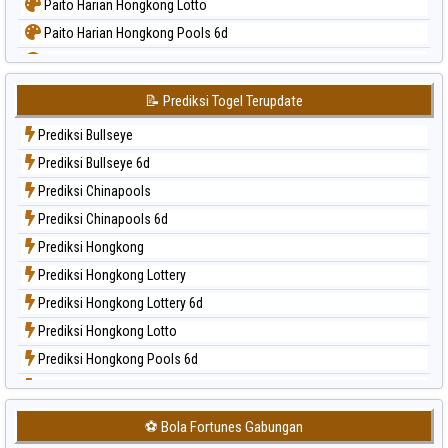
Paito Harian Hongkong Lotto
Paito Harian Hongkong Pools 6d
Paito Harian Japan
Paito Harian Japan 6d
📝 Prediksi Togel Terupdate
Paito Harian Korea
Prediksi Bullseye
Paito Harian Kuda Lari
Prediksi Bullseye 6d
Paito Harian Magnum Cambodia
Prediksi Chinapools
Paito Harian Nagoya
Prediksi Chinapools 6d
Paito Harian New York Midday
Prediksi Hongkong
Paito Harian North Carolina Day
Prediksi Hongkong Lottery
Paito Harian Pcso
Prediksi Hongkong Lottery 6d
Paito Harian Pennsylvania Day
Prediksi Hongkong Lotto
Paito Harian Sao Paulo
Prediksi Hongkong Pools 6d
Paito Harian Singapore
Prediksi Japan
Paito Harian Sydney
Prediksi Japan 6d
Paito Harian Sydney Lottery
⚽ Bola Fortunes Gabungan
Prediksi Korea