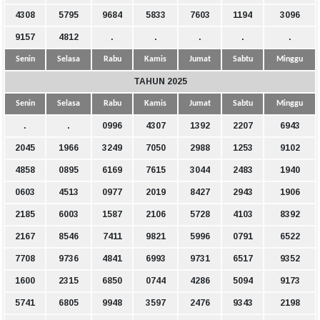
4308
5795
9684
5833
7603
1194
3096
9157
4812
.
.
.
.
.
Senin
Selasa
Rabu
Kamis
Jumat
Sabtu
Minggu
TAHUN 2025
Senin
Selasa
Rabu
Kamis
Jumat
Sabtu
Minggu
.
.
0996
4307
1392
2207
6943
2045
1966
3249
7050
2988
1253
9102
4858
0895
6169
7615
3044
2483
1940
0603
4513
0977
2019
8427
2943
1906
2185
6003
1587
2106
5728
4103
8392
2167
8546
7411
9821
5996
0791
6522
7708
9736
4841
6993
9731
6517
9352
1600
2315
6850
0744
4286
5094
9173
5741
6805
9948
3597
2476
9343
2198