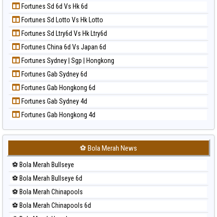
Paito Harian Sydney Lottery 6d
Fortunes Sd 6d Vs Hk 6d
Prediksi Kuda Lari
Paito Harian Sydney Lotto
Fortunes Sd Lotto Vs Hk Lotto
Prediksi Magnum Cambodia
Paito Harian Sydney Pools 6d
Fortunes Sd Ltry6d Vs Hk Ltry6d
Prediksi Nagoya
Paito Harian Taipei
Fortunes China 6d Vs Japan 6d
Prediksi North Carolina Day
Paito Harian Taiwan
Fortunes Sydney | Sgp | Hongkong
Prediksi Pcso
Fortunes Gab Sydney 6d
Prediksi Sao Paulo
Fortunes Gab Hongkong 6d
Prediksi Singapore
Fortunes Gab Sydney 4d
Prediksi Sydney
Fortunes Gab Hongkong 4d
Prediksi Sydney Lottery
Prediksi Sydney Lottery 6d
Prediksi Sydney Lotto
⚽ Bola Merah News
Prediksi Sydney Pools 6d
⚽ Bola Merah Bullseye
Prediksi Taipei
⚽ Bola Merah Bullseye 6d
Prediksi Taiwan
⚽ Bola Merah Chinapools
⚽ Bola Merah Chinapools 6d