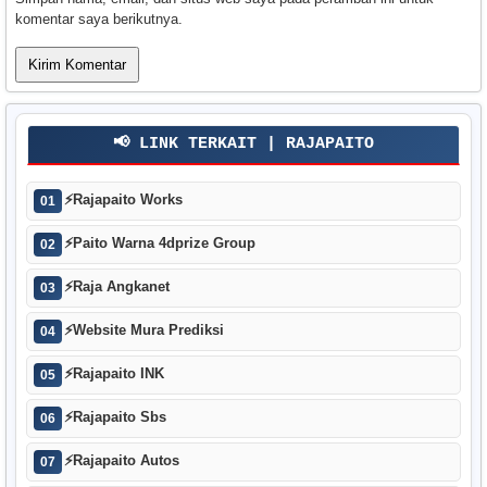
komentar saya berikutnya.
📢 LINK TERKAIT | RAJAPAITO
⚡
Rajapaito Works
01
⚡
Paito Warna 4dprize Group
02
⚡
Raja Angkanet
03
⚡
Website Mura Prediksi
04
⚡
Rajapaito INK
05
⚡
Rajapaito Sbs
06
⚡
Rajapaito Autos
07