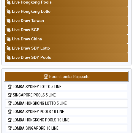
🚀
Live Hongkong Pools
Data Togel Sydney Lotto
🚀
Live Hongkong Lotto
Data Togel Sydney Pools 6d
🚀
Live Draw Taiwan
Data Togel Taipei
🚀
Live Draw SGP
Data Togel Taiwan
🚀
Live Draw China
🚀
Live Draw SDY Lotto
🚀
Live Draw SDY Pools
🏆 Room Lomba Rajapaito
🏆 LOMBA SYDNEY LOTTO 5 LINE
🏆 SINGAPORE POOLS 5 LINE
🏆 LOMBA HONGKONG LOTTO 5 LINE
🏆 LOMBA SYDNEY POOLS 10 LINE
🏆 LOMBA HONGKONG POOLS 10 LINE
🏆 LOMBA SINGAPORE 10 LINE