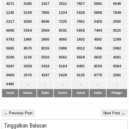
4271
5290
1917
2013
7837
5891
0046
1243
5169
7805
1224
3928
5868
7849
3217
9260
8846
7225
7961
0438
2693
6608
3554
2569
0391
3858
7404
0523
6792
1965
2800
4565
1652
4563
1299
0693
8570
8336
3906
0012
7496
3992
5306
1326
5530
0562
5639
0823
4261
5697
0259
3918
5164
8453
9350
0584
6909
2570
4187
3629
0125
8779
2991
0493
.
.
.
.
.
.
Senin
Selasa
Rabu
Kamis
Jumat
Sabtu
Minggu
← Previous Post
Next Post →
Tinggalkan Balasan