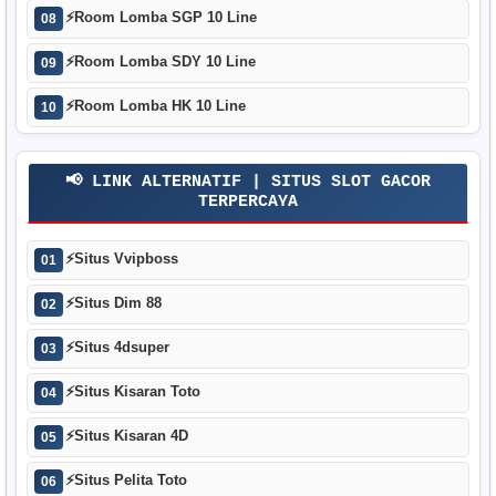
⚡
Room Lomba SGP 10 Line
08
⚡
Room Lomba SDY 10 Line
09
⚡
Room Lomba HK 10 Line
10
📢 LINK ALTERNATIF | SITUS SLOT GACOR
TERPERCAYA
⚡
Situs Vvipboss
01
⚡
Situs Dim 88
02
⚡
Situs 4dsuper
03
⚡
Situs Kisaran Toto
04
⚡
Situs Kisaran 4D
05
⚡
Situs Pelita Toto
06