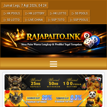
Jumat Legi, 7 Agt 2026, 04:24
▷ HK POOLS
▷ HK LOTTERY
▷ HK LOTTO
▷ SD POOLS
▷ SD LOTTO
▷ LIVE CHINA
▷ SGP TOTO
▷ SGP POOLS