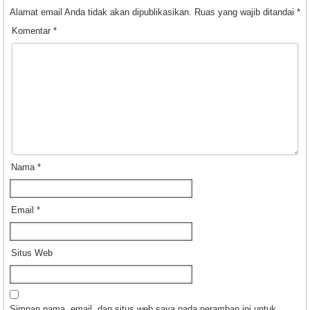
Alamat email Anda tidak akan dipublikasikan.
Ruas yang wajib ditandai
*
Komentar
*
Nama
*
Email
*
Situs Web
Simpan nama, email, dan situs web saya pada peramban ini untuk