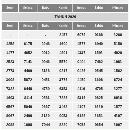
Senin
Selasa
Rabu
Kamis
Jumat
Sabtu
Minggu
TAHUN 2026
Senin
Selasa
Rabu
Kamis
Jumat
Sabtu
Minggu
.
.
.
2457
6078
9188
3266
4258
6175
2248
1690
4577
6940
5150
1477
4652
0012
4891
4337
1593
4920
2523
7143
9046
5579
0494
7482
1983
2773
4460
8138
0217
9426
0545
1562
3008
5872
0451
3776
4450
1608
6724
7322
6448
4750
6353
4116
4705
3277
1693
8114
0581
7226
8316
0825
6938
6567
5049
0667
3468
4107
6339
1577
8067
2499
3130
9053
6188
3651
4307
2088
1698
7944
8220
7058
9654
3007