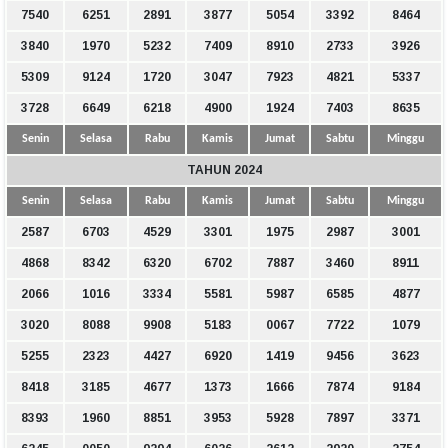
7540
6251
2891
3877
5054
3392
8464
3840
1970
5232
7409
8910
2733
3926
5309
9124
1720
3047
7923
4821
5337
3728
6649
6218
4900
1924
7403
8635
Senin
Selasa
Rabu
Kamis
Jumat
Sabtu
Minggu
TAHUN 2024
Senin
Selasa
Rabu
Kamis
Jumat
Sabtu
Minggu
2587
6703
4529
3301
1975
2987
3001
4868
8342
6320
6702
7887
3460
8911
2066
1016
3334
5581
5987
6585
4877
3020
8088
9908
5183
0067
7722
1079
5255
2323
4427
6920
1419
9456
3623
8418
3185
4677
1373
1666
7874
9184
8393
1960
8851
3953
5928
7897
3371