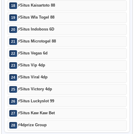
⚡
Situs Kaisartoto 88
18
⚡
Situs Wla Togel 88
19
⚡
Situs Indoboss 6D
20
⚡
Situs Microtogel 88
21
⚡
Situs Vegas 6d
22
⚡
Situs Vip 4dp
23
⚡
Situs Viral 4dp
24
⚡
Situs Victory 4dp
25
⚡
Situs Luckyslot 99
26
⚡
Situs Kaw Kaw Bet
27
⚡
4dprize Group
28