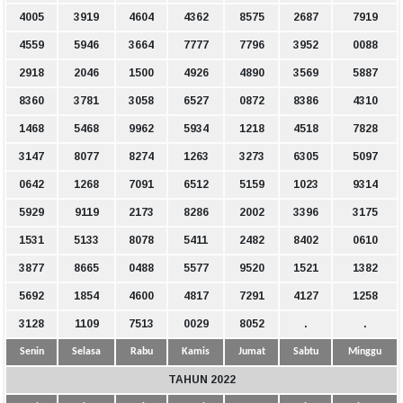
4005
3919
4604
4362
8575
2687
7919
4559
5946
3664
7777
7796
3952
0088
2918
2046
1500
4926
4890
3569
5887
8360
3781
3058
6527
0872
8386
4310
1468
5468
9962
5934
1218
4518
7828
3147
8077
8274
1263
3273
6305
5097
0642
1268
7091
6512
5159
1023
9314
5929
9119
2173
8286
2002
3396
3175
1531
5133
8078
5411
2482
8402
0610
3877
8665
0488
5577
9520
1521
1382
5692
1854
4600
4817
7291
4127
1258
3128
1109
7513
0029
8052
.
.
Senin
Selasa
Rabu
Kamis
Jumat
Sabtu
Minggu
TAHUN 2022