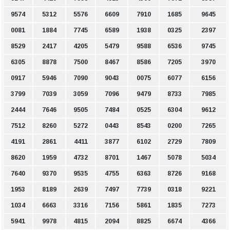
9574
5312
5576
6609
7910
1685
9645
0081
1884
7745
6589
1938
0325
2397
8529
2417
4205
5479
9588
6536
9745
6305
8878
7500
8467
8586
7205
3970
0917
5946
7090
9043
0075
6077
6156
3799
7039
3059
7096
9479
8733
7985
2444
7646
9505
7484
0525
6304
9612
7512
8260
5272
0443
8543
0200
7265
4191
2861
4411
3877
6102
2729
7809
8620
1959
4732
8701
1467
5078
5034
7640
9370
9535
4755
6363
8726
9168
1953
8189
2639
7497
7739
0318
9221
1034
6663
3316
7156
5861
1835
7273
5941
9978
4815
2094
8825
6674
4366