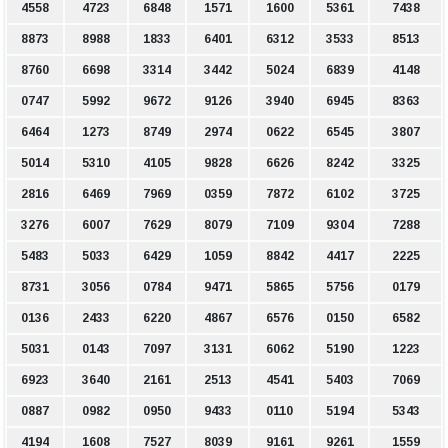
4558
4723
6848
1571
1600
5361
7438
8873
8988
1833
6401
6312
3533
8513
8760
6698
3314
3442
5024
6839
4148
0747
5992
9672
9126
3940
6945
8363
6464
1273
8749
2974
0622
6545
3807
5014
5310
4105
9828
6626
8242
3325
2816
6469
7969
0359
7872
6102
3725
3276
6007
7629
8079
7109
9304
7288
5483
5033
6429
1059
8842
4417
2225
8731
3056
0784
9471
5865
5756
0179
0136
2433
6220
4867
6576
0150
6582
5031
0143
7097
3131
6062
5190
1223
6923
3640
2161
2513
4541
5403
7069
0887
0982
0950
9433
0110
5194
5343
4194
1608
7527
8039
9161
9261
1559