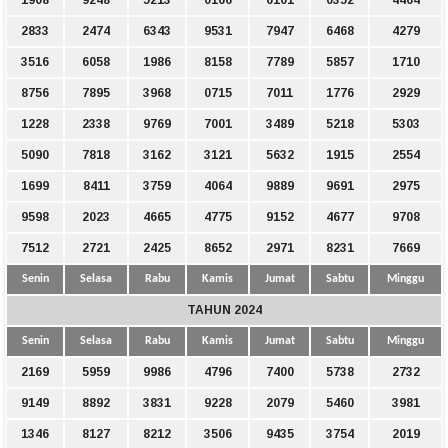
1908
9248
5213
0166
6101
0352
4464
2833
2474
6343
9531
7947
6468
4279
3516
6058
1986
8158
7789
5857
1710
8756
7895
3968
0715
7011
1776
2929
1228
2338
9769
7001
3489
5218
5303
5090
7818
3162
3121
5632
1915
2554
1699
8411
3759
4064
9889
9691
2975
9598
2023
4665
4775
9152
4677
9708
7512
2721
2425
8652
2971
8231
7669
Senin
Selasa
Rabu
Kamis
Jumat
Sabtu
Minggu
TAHUN 2024
Senin
Selasa
Rabu
Kamis
Jumat
Sabtu
Minggu
2169
5959
9986
4796
7400
5738
2732
9149
8892
3831
9228
2079
5460
3981
1346
8127
8212
3506
9435
3754
2019