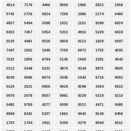
4614
7178
4466
9509
1966
6532
1058
5743
3738
0924
7269
2986
3274
6486
4057
5494
3098
1021
1152
9299
6839
9415
7457
3054
5232
4916
5229
6638
0320
4463
0528
0838
8132
1829
6097
7447
1562
1849
7350
6672
1755
4305
7623
1956
8794
5145
3669
1591
4542
3312
3648
0223
4876
9144
8973
9925
9300
9096
0674
2045
3042
6716
9652
0120
2621
0950
9629
8398
2664
8615
0970
3078
8507
8981
9329
6219
5310
0493
9789
4277
6508
8332
4471
9485
8869
8441
5207
1862
9642
9349
8458
1735
1784
3911
5209
0276
8594
6513