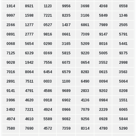
1914
8921
1123
9956
3698
4368
0558
9997
1598
7221
8235
3106
5849
1346
2366
1277
0527
1437
6861
7989
2505
0891
2777
9816
0661
7309
9147
5791
0068
5654
0290
3165
5209
8016
5441
7125
6329
0369
5815
9220
5005
9375
9028
1942
7556
6073
0654
3552
2998
7016
8064
6454
6579
8283
0615
3563
2891
7511
0033
1100
6490
0094
5064
9141
4791
4586
9689
2833
9202
0208
3996
4620
0918
6902
4136
0984
1551
3492
7221
4924
0966
7079
2229
6065
4974
4610
5589
9082
9256
0928
5844
7580
7690
4572
7359
8314
4780
5290