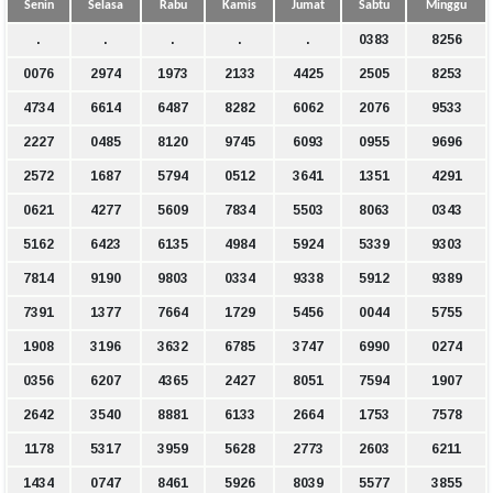
Senin
Selasa
Rabu
Kamis
Jumat
Sabtu
Minggu
.
.
.
.
.
0383
8256
0076
2974
1973
2133
4425
2505
8253
4734
6614
6487
8282
6062
2076
9533
2227
0485
8120
9745
6093
0955
9696
2572
1687
5794
0512
3641
1351
4291
0621
4277
5609
7834
5503
8063
0343
5162
6423
6135
4984
5924
5339
9303
7814
9190
9803
0334
9338
5912
9389
7391
1377
7664
1729
5456
0044
5755
1908
3196
3632
6785
3747
6990
0274
0356
6207
4365
2427
8051
7594
1907
2642
3540
8881
6133
2664
1753
7578
1178
5317
3959
5628
2773
2603
6211
1434
0747
8461
5926
8039
5577
3855