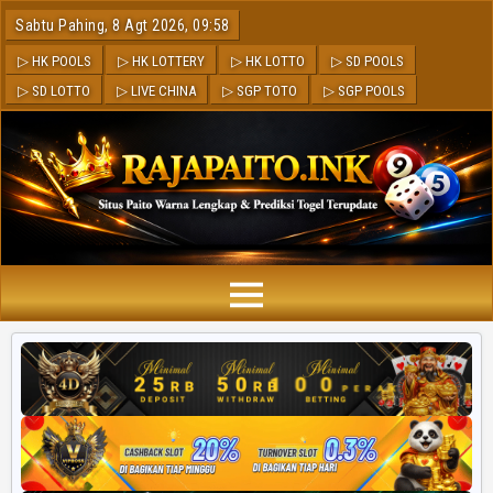
Sabtu Pahing, 8 Agt 2026, 09:58
▷ HK POOLS
▷ HK LOTTERY
▷ HK LOTTO
▷ SD POOLS
▷ SD LOTTO
▷ LIVE CHINA
▷ SGP TOTO
▷ SGP POOLS