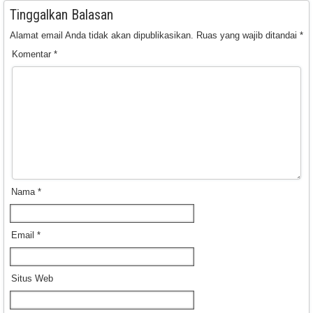
Tinggalkan Balasan
Alamat email Anda tidak akan dipublikasikan.
Ruas yang wajib ditandai
*
Komentar
*
Nama
*
Email
*
Situs Web