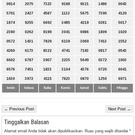
0914
2075
7323
9188
9321
1486
0043
5701
2427
4587
1132
5675
7390
4120
1874
9255
6692
3485
4219
0261
5017
2380
0262
8199
3041
6986
1809
1020
0572
1431
7829
6138
3069
7413
1552
4260
6173
8322
4741
7193
0817
0543
6602
6787
3907
2235
5649
0372
1003
6576
7451
1833
3104
4376
0720
6041
1630
3972
4115
7823
0870
1250
6971
Senin
Selasa
Rabu
Kamis
Jumat
Sabtu
Minggu
← Previous Post
Next Post →
Tinggalkan Balasan
Alamat email Anda tidak akan dipublikasikan.
Ruas yang wajib ditandai
*