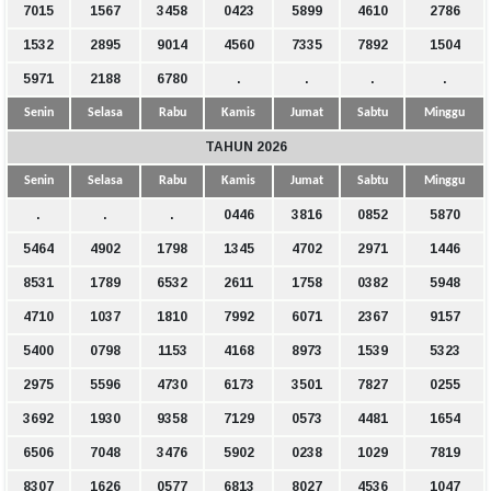
7015
1567
3458
0423
5899
4610
2786
1532
2895
9014
4560
7335
7892
1504
5971
2188
6780
.
.
.
.
Senin
Selasa
Rabu
Kamis
Jumat
Sabtu
Minggu
TAHUN 2026
Senin
Selasa
Rabu
Kamis
Jumat
Sabtu
Minggu
.
.
.
0446
3816
0852
5870
5464
4902
1798
1345
4702
2971
1446
8531
1789
6532
2611
1758
0382
5948
4710
1037
1810
7992
6071
2367
9157
5400
0798
1153
4168
8973
1539
5323
2975
5596
4730
6173
3501
7827
0255
3692
1930
9358
7129
0573
4481
1654
6506
7048
3476
5902
0238
1029
7819
8307
1626
0577
6813
8027
4536
1047