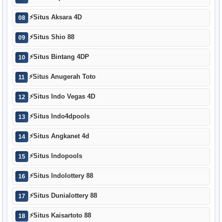
⚡
Situs Aksara 4D
08
⚡
Situs Shio 88
09
⚡
Situs Bintang 4DP
10
⚡
Situs Anugerah Toto
11
⚡
Situs Indo Vegas 4D
12
⚡
Situs Indo4dpools
13
⚡
Situs Angkanet 4d
14
⚡
Situs Indopools
15
⚡
Situs Indolottery 88
16
⚡
Situs Dunialottery 88
17
⚡
Situs Kaisartoto 88
18