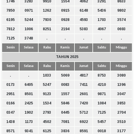
1746
3283
9910
1554
4062
3291
8633
7850
0971
1262
0915
6148
5436
9802
6195
5244
7930
0928
4593
1703
3574
7812
1006
8251
2194
5383
4067
0693
7125
3748
.
.
.
.
.
Senin
Selasa
Rabu
Kamis
Jumat
Sabtu
Minggu
TAHUN 2025
Senin
Selasa
Rabu
Kamis
Jumat
Sabtu
Minggu
.
.
1033
5069
4817
8753
3080
0173
6405
5247
0083
7411
4210
1396
2951
8501
9123
1557
2601
9871
3047
0166
2425
1534
5846
7420
1084
3853
0347
1902
2793
0445
5712
7125
2704
1438
1173
4502
7081
6922
5457
3510
8571
9341
6125
3836
8591
0018
3177