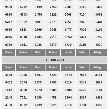
9560
5212
3199
7750
2681
1346
9467
6819
4708
2454
0221
5903
7104
3658
5477
1892
9301
7273
4051
1925
5443
0680
8123
1269
2948
6477
7802
3196
4236
0840
2785
7913
0054
1474
5762
9730
3611
1026
6579
5730
3115
2879
Senin
Selasa
Rabu
Kamis
Jumat
Sabtu
Minggu
TAHUN 2024
Senin
Selasa
Rabu
Kamis
Jumat
Sabtu
Minggu
4140
7085
5791
4128
8674
7566
3151
9402
2574
1835
7796
9510
5241
8037
1612
4990
5274
5188
0789
8375
9103
2146
7581
3090
4453
5194
2827
1468
4300
0972
6799
5825
2910
1783
4392