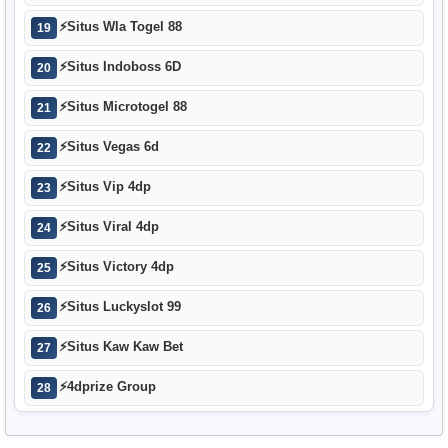
⚡
Situs Wla Togel 88
19
⚡
Situs Indoboss 6D
20
⚡
Situs Microtogel 88
21
⚡
Situs Vegas 6d
22
⚡
Situs Vip 4dp
23
⚡
Situs Viral 4dp
24
⚡
Situs Victory 4dp
25
⚡
Situs Luckyslot 99
26
⚡
Situs Kaw Kaw Bet
27
⚡
4dprize Group
28