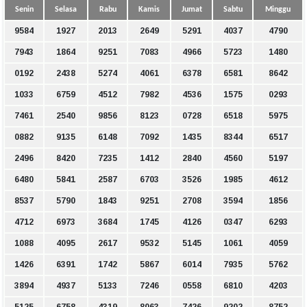
Senin
Selasa
Rabu
Kamis
Jumat
Sabtu
Minggu
9584
1927
2013
2649
5291
4037
4790
7943
1864
9251
7083
4966
5723
1480
0192
2438
5274
4061
6378
6581
8642
1033
6759
4512
7982
4536
1575
0293
7461
2540
9856
8123
0728
6518
5975
0882
9135
6148
7092
1435
8344
6517
2496
8420
7235
1412
2840
4560
5197
6480
5841
2587
6703
3526
1985
4612
8537
5790
1843
9251
2708
3594
1856
4712
6973
3684
1745
4126
0347
6293
1088
4095
2617
9532
5145
1061
4059
1426
6391
1742
5867
6014
7935
5762
3894
4937
5133
7246
0558
6810
4203