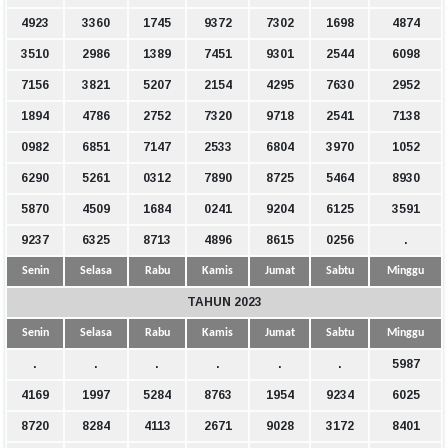
4923
3360
1745
9372
7302
1698
4874
3510
2986
1389
7451
9301
2544
6098
7156
3821
5207
2154
4295
7630
2952
1894
4786
2752
7320
9718
2541
7138
0982
6851
7147
2533
6804
3970
1052
6290
5261
0312
7890
8725
5464
8930
5870
4509
1684
0241
9204
6125
3591
9237
6325
8713
4896
8615
0256
.
Senin
Selasa
Rabu
Kamis
Jumat
Sabtu
Minggu
TAHUN 2023
Senin
Selasa
Rabu
Kamis
Jumat
Sabtu
Minggu
.
.
.
.
.
.
5987
4169
1997
5284
8763
1954
9234
6025
8720
8284
4113
2671
9028
3172
8401