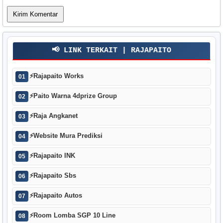
📢 LINK TERKAIT | RAJAPAITO
⚡
Rajapaito Works
01
⚡
Paito Warna 4dprize Group
02
⚡
Raja Angkanet
03
⚡
Website Mura Prediksi
04
⚡
Rajapaito INK
05
⚡
Rajapaito Sbs
06
⚡
Rajapaito Autos
07
⚡
Room Lomba SGP 10 Line
08