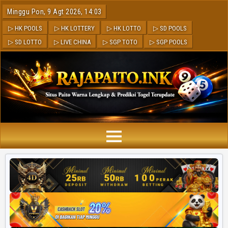
Minggu Pon, 9 Agt 2026, 14:03
▷ HK POOLS
▷ HK LOTTERY
▷ HK LOTTO
▷ SD POOLS
▷ SD LOTTO
▷ LIVE CHINA
▷ SGP TOTO
▷ SGP POOLS