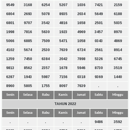
9549
3168
6254
5207
1036
7421
2159
6804
2693
5078
8935
2034
5649
6188
6801
9707
3542
4816
1658
2501
5035
1998
7816
5630
1923
4969
3457
8970
5066
6885
7509
5471
1058
0343
4869
4102
5674
2530
7639
6724
2561
8914
1259
7450
6384
2042
7898
5326
6745
9813
8562
2357
1678
5946
8730
3519
6287
1943
5987
7156
0318
9369
1440
8960
5805
1755
8097
7639
.
.
Senin
Selasa
Rabu
Kamis
Jumat
Sabtu
Minggu
TAHUN 2022
Senin
Selasa
Rabu
Kamis
Jumat
Sabtu
Minggu
.
.
.
.
.
9486
3592