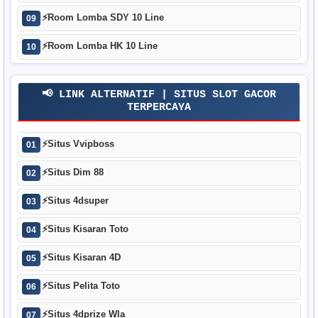
⚡
Room Lomba SDY 10 Line
09
⚡
Room Lomba HK 10 Line
10
📢 LINK ALTERNATIF | SITUS SLOT GACOR
TERPERCAYA
⚡
Situs Vvipboss
01
⚡
Situs Dim 88
02
⚡
Situs 4dsuper
03
⚡
Situs Kisaran Toto
04
⚡
Situs Kisaran 4D
05
⚡
Situs Pelita Toto
06
⚡
Situs 4dprize Wla
07