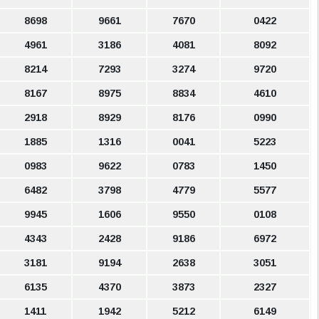
8698
9661
7670
0422
4961
3186
4081
8092
8214
7293
3274
9720
8167
8975
8834
4610
2918
8929
8176
0990
1885
1316
0041
5223
0983
9622
0783
1450
6482
3798
4779
5577
9945
1606
9550
0108
4343
2428
9186
6972
3181
9194
2638
3051
6135
4370
3873
2327
1411
1942
5212
6149