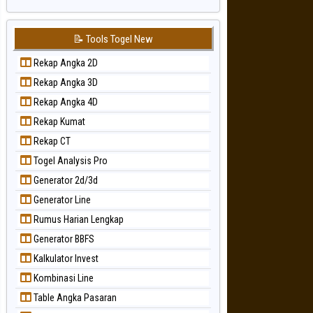
Paito Warna Taiwan
📝 Tools Togel New
Rekap Angka 2D
Rekap Angka 3D
Rekap Angka 4D
Rekap Kumat
Rekap CT
Togel Analysis Pro
Generator 2d/3d
Generator Line
Rumus Harian Lengkap
Generator BBFS
Kalkulator Invest
Kombinasi Line
Table Angka Pasaran