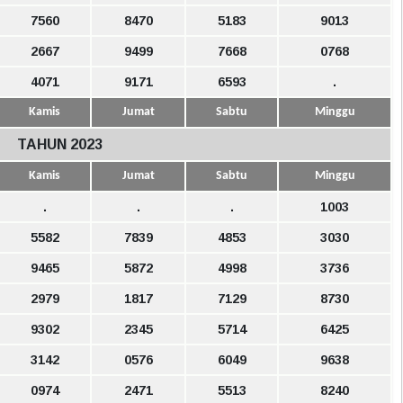
7560
8470
5183
9013
2667
9499
7668
0768
4071
9171
6593
.
Kamis
Jumat
Sabtu
Minggu
TAHUN 2023
Kamis
Jumat
Sabtu
Minggu
.
.
.
1003
5582
7839
4853
3030
9465
5872
4998
3736
2979
1817
7129
8730
9302
2345
5714
6425
3142
0576
6049
9638
0974
2471
5513
8240