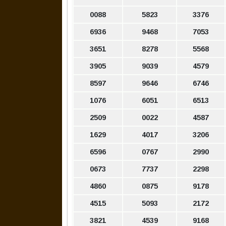
0088
5823
3376
6936
9468
7053
3651
8278
5568
3905
9039
4579
8597
9646
6746
1076
6051
6513
2509
0022
4587
1629
4017
3206
6596
0767
2990
0673
7737
2298
4860
0875
9178
4515
5093
2172
3821
4539
9168