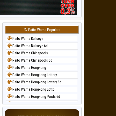
📝 Paito Warna Populers
Paito Warna Bullseye
Paito Warna Bullseye 6d
Paito Warna Chinapools
Paito Warna Chinapools 6d
Paito Warna Hongkong
Paito Warna Hongkong Lottery
Paito Warna Hongkong Lottery 6d
Paito Warna Hongkong Lotto
Paito Warna Hongkong Pools 6d
Paito Warna Japan
Paito Warna Japan 6d
POWERED BY AI RAJAPAITO