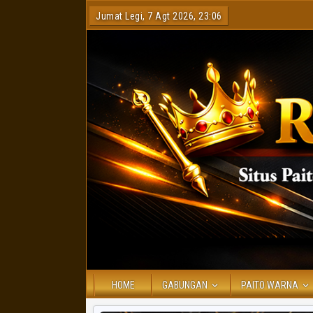
Jumat Legi, 7 Agt 2026, 23:06
HOME
GABUNGAN
PAITO WARNA