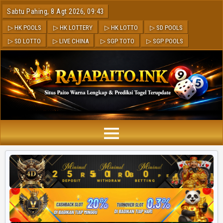
Sabtu Pahing, 8 Agt 2026, 09:43
▷ HK POOLS
▷ HK LOTTERY
▷ HK LOTTO
▷ SD POOLS
▷ SD LOTTO
▷ LIVE CHINA
▷ SGP TOTO
▷ SGP POOLS