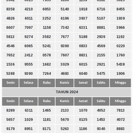
3641
0015
7955
9100
1159
0182
5625
8358
4210
6953
5140
1918
6716
8455
4826
6011
3252
6196
3937
5107
1939
6607
7097
1158
7342
6331
8881
3966
5813
9274
3582
7677
5188
2939
1192
4546
6065
5241
9390
0833
4569
0220
7652
2412
0578
7607
8831
2155
1760
1536
9555
1682
3029
6015
2921
5438
5388
9390
7264
4693
6040
5475
1906
Senin
Selasa
Rabu
Kamis
Jumat
Sabtu
Minggu
TAHUN 2024
Senin
Selasa
Rabu
Kamis
Jumat
Sabtu
Minggu
8289
6311
1465
2133
1070
4052
7813
5657
1029
1181
5670
0135
1453
4072
9179
8951
8171
5263
1186
9340
8883