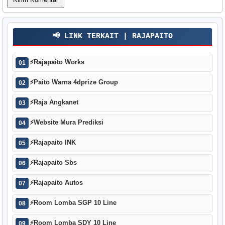
📢 LINK TERKAIT | RAJAPAITO
⚡
Rajapaito Works
01
⚡
Paito Warna 4dprize Group
02
⚡
Raja Angkanet
03
⚡
Website Mura Prediksi
04
⚡
Rajapaito INK
05
⚡
Rajapaito Sbs
06
⚡
Rajapaito Autos
07
⚡
Room Lomba SGP 10 Line
08
⚡
Room Lomba SDY 10 Line
09