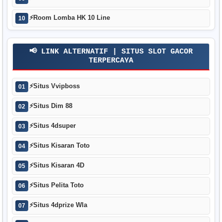
⚡
Room Lomba HK 10 Line
10
📢 LINK ALTERNATIF | SITUS SLOT GACOR
TERPERCAYA
⚡
Situs Vvipboss
01
⚡
Situs Dim 88
02
⚡
Situs 4dsuper
03
⚡
Situs Kisaran Toto
04
⚡
Situs Kisaran 4D
05
⚡
Situs Pelita Toto
06
⚡
Situs 4dprize Wla
07