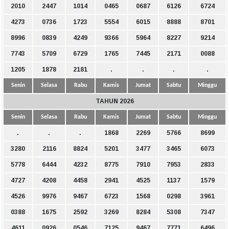
2010
2447
1014
0465
0687
6126
6724
4273
0736
1723
5554
6015
8888
8701
8996
0839
4249
9366
5964
8227
9214
7743
5709
6729
1765
7445
2171
0088
1205
1878
2181
.
.
.
.
Senin
Selasa
Rabu
Kamis
Jumat
Sabtu
Minggu
TAHUN 2026
Senin
Selasa
Rabu
Kamis
Jumat
Sabtu
Minggu
.
.
.
1868
2269
5766
8699
3280
2116
8824
5201
3477
3465
6073
5778
6444
4232
8775
7910
7953
2833
4727
4208
4458
2941
4525
1137
1579
4526
9976
9467
6723
1568
0298
3961
0388
1675
2592
3269
8284
5308
7347
4611
0926
0546
7125
9467
7771
6496