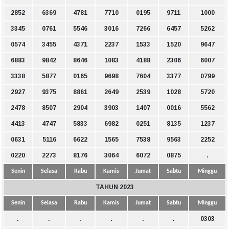
2852
6369
4781
7710
0195
9711
1000
3345
0761
5546
3016
7266
6457
5262
0574
3455
4371
2237
1533
1520
9647
6883
9842
8646
1083
4188
2306
6007
3338
5877
0165
9698
7604
3377
0799
2927
9375
8861
2649
2539
1028
5720
2478
8507
2904
3903
1407
0016
5562
4413
4747
5833
6982
0251
8135
1237
0631
5116
6622
1565
7538
9563
2252
0220
2273
8176
3064
6072
0875
.
Senin
Selasa
Rabu
Kamis
Jumat
Sabtu
Minggu
TAHUN 2023
Senin
Selasa
Rabu
Kamis
Jumat
Sabtu
Minggu
.
.
.
.
.
.
0303