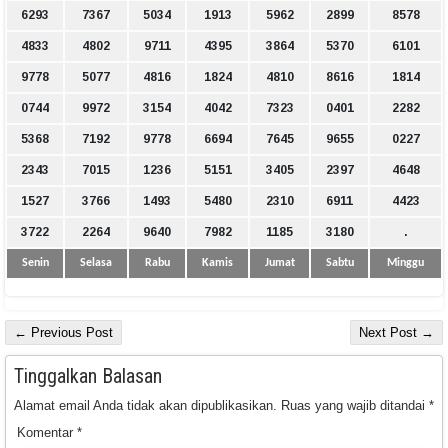
6293
7367
5034
1913
5962
2899
8578
4833
4802
9711
4395
3864
5370
6101
9778
5077
4816
1824
4810
8616
1814
0744
9972
3154
4042
7323
0401
2282
5368
7192
9778
6694
7645
9655
0227
2343
7015
1236
5151
3405
2397
4648
1527
3766
1493
5480
2310
6911
4423
3722
2264
9640
7982
1185
3180
.
Senin
Selasa
Rabu
Kamis
Jumat
Sabtu
Minggu
← Previous Post
Next Post →
Tinggalkan Balasan
Alamat email Anda tidak akan dipublikasikan.
Ruas yang wajib ditandai
*
Komentar
*