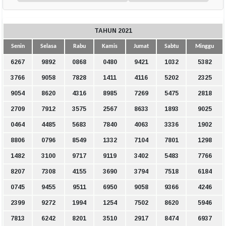
TAHUN 2021
Senin
Selasa
Rabu
Kamis
Jumat
Sabtu
Minggu
6267
9892
0868
0480
9421
1032
5382
3766
9058
7828
1411
4116
5202
2325
9054
8620
4316
8985
7269
5475
2818
2709
7912
3575
2567
8633
1893
9025
0464
4485
5683
7840
4063
3336
1902
8806
0796
8549
1332
7104
7801
1298
1482
3100
9717
9119
3402
5483
7766
8207
7308
4155
3690
3794
7518
6184
0745
9455
9511
6950
9058
9366
4246
2399
9272
1994
1254
7502
8620
5946
7813
6242
8201
3510
2917
8474
6937