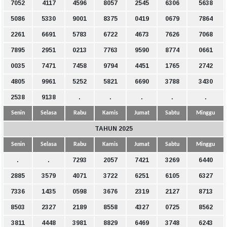
7052
4117
4596
8057
2545
6306
5638
5086
5330
9001
8375
0419
0679
7864
2261
6691
5783
6722
4673
7626
7068
7895
2951
0213
7763
9590
8774
0661
0035
7471
7458
9794
4451
1765
2742
4805
9961
5252
5821
6690
3788
3430
2538
9138
.
.
.
.
.
Senin
Selasa
Rabu
Kamis
Jumat
Sabtu
Minggu
TAHUN 2025
Senin
Selasa
Rabu
Kamis
Jumat
Sabtu
Minggu
.
.
7293
2057
7421
3269
6440
2885
3579
4071
3722
6251
6105
6327
7336
1435
0598
3676
2319
2127
8713
8503
2327
2189
8558
4327
0725
8562
3811
4448
3981
8829
6469
3748
6243