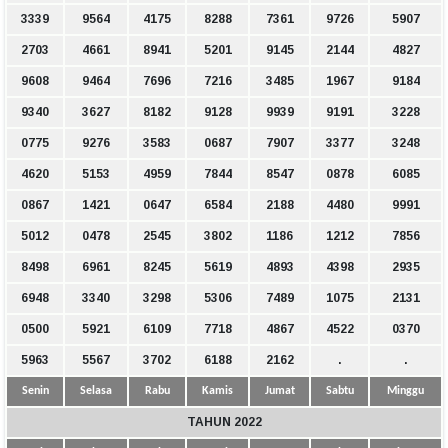
3339
9564
4175
8288
7361
9726
5907
2703
4661
8941
5201
9145
2144
4827
9608
9464
7696
7216
3485
1967
9184
9340
3627
8182
9128
9939
9191
3228
0775
9276
3583
0687
7907
3377
3248
4620
5153
4959
7844
8547
0878
6085
0867
1421
0647
6584
2188
4480
9991
5012
0478
2545
3802
1186
1212
7856
8498
6961
8245
5619
4893
4398
2935
6948
3340
3298
5306
7489
1075
2131
0500
5921
6109
7718
4867
4522
0370
5963
5567
3702
6188
2162
.
.
Senin
Selasa
Rabu
Kamis
Jumat
Sabtu
Minggu
TAHUN 2022