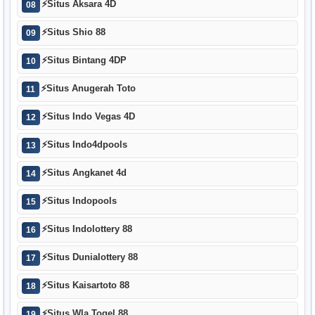
⚡
Situs Aksara 4D
08
⚡
Situs Shio 88
09
⚡
Situs Bintang 4DP
10
⚡
Situs Anugerah Toto
11
⚡
Situs Indo Vegas 4D
12
⚡
Situs Indo4dpools
13
⚡
Situs Angkanet 4d
14
⚡
Situs Indopools
15
⚡
Situs Indolottery 88
16
⚡
Situs Dunialottery 88
17
⚡
Situs Kaisartoto 88
18
⚡
Situs Wla Togel 88
19