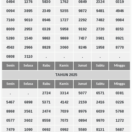
0494
1376
5830
1762
0849
2324
0319
0094
3895
2349
5355
9872
9481
4946
7160
9010
8946
1727
2292
7482
9984
8009
2953
0328
5958
9192
2720
8353
5280
1540
9863
9869
7437
3981
8921
4563
2966
8828
3060
8246
1958
8770
0808
3110
.
.
.
.
.
Senin
Selasa
Rabu
Kamis
Jumat
Sabtu
Minggu
TAHUN 2025
Senin
Selasa
Rabu
Kamis
Jumat
Sabtu
Minggu
.
.
2724
3314
5077
6571
0381
5467
6898
5371
4142
2159
2416
0226
8868
3561
2474
7039
8976
6039
5768
0577
3602
8558
7073
0894
9970
1272
7479
1090
0692
0992
5580
8131
5687