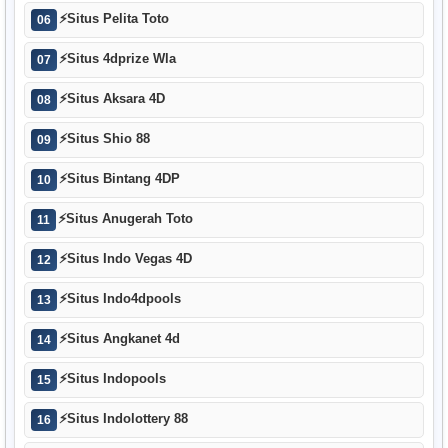
⚡
Situs Pelita Toto
06
⚡
Situs 4dprize Wla
07
⚡
Situs Aksara 4D
08
⚡
Situs Shio 88
09
⚡
Situs Bintang 4DP
10
⚡
Situs Anugerah Toto
11
⚡
Situs Indo Vegas 4D
12
⚡
Situs Indo4dpools
13
⚡
Situs Angkanet 4d
14
⚡
Situs Indopools
15
⚡
Situs Indolottery 88
16