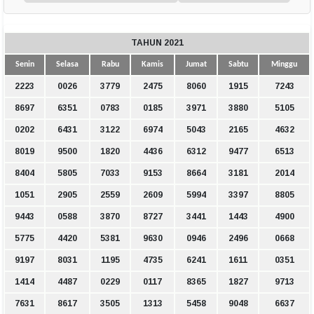
TAHUN 2021
Senin
Selasa
Rabu
Kamis
Jumat
Sabtu
Minggu
2223
0026
3779
2475
8060
1915
7243
8697
6351
0783
0185
3971
3880
5105
0202
6431
3122
6974
5043
2165
4632
8019
9500
1820
4436
6312
9477
6513
8404
5805
7033
9153
8664
3181
2014
1051
2905
2559
2609
5994
3397
8805
9443
0588
3870
8727
3441
1443
4900
5775
4420
5381
9630
0946
2496
0668
9197
8031
1195
4735
6241
1611
0351
1414
4487
0229
0117
8365
1827
9713
7631
8617
3505
1313
5458
9048
6637