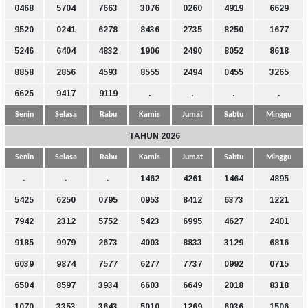
0468
5704
7663
3076
0260
4919
6629
9520
0241
6278
8436
2735
8250
1677
5246
6404
4832
1906
2490
8052
8618
8858
2856
4593
8555
2494
0455
3265
6625
9417
9119
.
.
.
.
Senin
Selasa
Rabu
Kamis
Jumat
Sabtu
Minggu
TAHUN 2026
Senin
Selasa
Rabu
Kamis
Jumat
Sabtu
Minggu
.
.
.
1462
4261
1464
4895
5425
6250
0795
0953
8412
6373
1221
7942
2312
5752
5423
6995
4627
2401
9185
9979
2673
4003
8833
3129
6816
6039
9874
7577
6277
7737
0992
0715
6504
8597
3934
6603
6649
2018
8318
1070
3353
3643
5010
1269
6036
1506