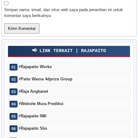
Simpan nama, email, dan situs web saya pada peramban ini untuk
komentar saya berikutnya.
📢 LINK TERKAIT | RAJAPAITO
⚡
Rajapaito Works
01
⚡
Paito Warna 4dprize Group
02
⚡
Raja Angkanet
03
⚡
Website Mura Prediksi
04
⚡
Rajapaito INK
05
⚡
Rajapaito Sbs
06