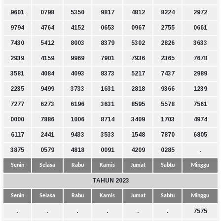
9601
0798
5350
9817
4812
8224
2972
9794
4764
4152
0653
0967
2755
0661
7430
5412
8003
8379
5302
2826
3633
2939
4159
9969
7901
7936
2365
7678
3581
4084
4093
8373
5217
7437
2989
2235
9499
3733
1631
2818
9366
1239
7277
6273
6196
3631
8595
5578
7561
0000
7886
1006
8714
3409
1703
4974
6117
2441
9433
3533
1548
7870
6805
3875
0579
4818
0091
4209
0285
.
Senin
Selasa
Rabu
Kamis
Jumat
Sabtu
Minggu
TAHUN 2023
Senin
Selasa
Rabu
Kamis
Jumat
Sabtu
Minggu
.
.
.
.
.
.
7575