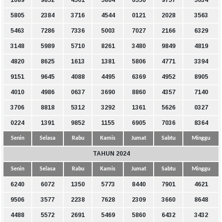
1089
9852
4501
5864
6556
9757
5034
5805
2384
3716
4544
0121
2028
3563
5463
7286
7336
5003
7027
2166
6329
3148
5989
5710
8261
3480
9849
4819
4820
8625
1613
1381
5806
4771
3394
9151
9645
4088
4495
6369
4952
8905
4010
4986
0637
3690
8860
4357
7140
3706
8818
5312
3292
1361
5626
0327
0224
1391
9852
1155
6905
7036
8364
Senin
Selasa
Rabu
Kamis
Jumat
Sabtu
Minggu
TAHUN 2024
Senin
Selasa
Rabu
Kamis
Jumat
Sabtu
Minggu
6240
6072
1350
5773
8440
7901
4621
9506
3577
2238
7628
2309
3660
8648
4488
5572
2691
5469
5860
6432
3432