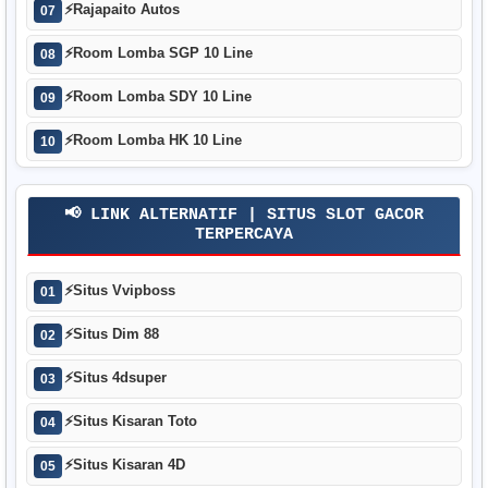
⚡
Rajapaito Autos
07
⚡
Room Lomba SGP 10 Line
08
⚡
Room Lomba SDY 10 Line
09
⚡
Room Lomba HK 10 Line
10
📢 LINK ALTERNATIF | SITUS SLOT GACOR
TERPERCAYA
⚡
Situs Vvipboss
01
⚡
Situs Dim 88
02
⚡
Situs 4dsuper
03
⚡
Situs Kisaran Toto
04
⚡
Situs Kisaran 4D
05