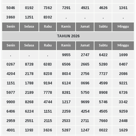
5046
0192
7362
7291
4921
4626
1361
3860
1251
8302
.
.
.
.
Senin
Selasa
Rabu
Kamis
Jumat
Sabtu
Minggu
TAHUN 2026
Senin
Selasa
Rabu
Kamis
Jumat
Sabtu
Minggu
.
.
.
9955
2747
6422
1699
0267
8728
6383
6506
2665
5280
0407
4204
2178
8238
8034
2756
7727
2086
1151
1788
9194
6124
0696
4599
9221
5977
2189
7778
8281
5750
8908
6726
9900
8268
4744
1217
9699
5746
3342
6406
6224
1151
2259
4254
4505
9259
2959
2551
2115
2533
2711
7660
2448
4001
1393
3636
5287
1247
0022
1629