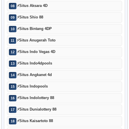
⚡
Situs Aksara 4D
08
⚡
Situs Shio 88
09
⚡
Situs Bintang 4DP
10
⚡
Situs Anugerah Toto
11
⚡
Situs Indo Vegas 4D
12
⚡
Situs Indo4dpools
13
⚡
Situs Angkanet 4d
14
⚡
Situs Indopools
15
⚡
Situs Indolottery 88
16
⚡
Situs Dunialottery 88
17
⚡
Situs Kaisartoto 88
18