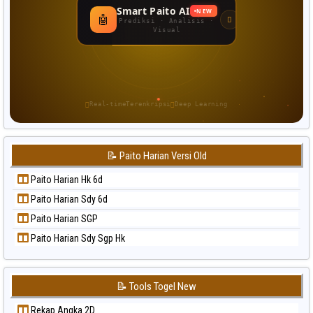
Smart Paito AI
NEW
🤖
Paito Warna New York Midday
Prediksi · Analisis ·
Visual
Paito Warna North Carolina Day
Paito Warna Pcso
Paito Warna Pennsylvania Day
Paito Warna Sao Paulo
Real-time
Terenkripsi
Deep Learning
Paito Warna Singapore
Paito Warna Sydney
📝 Paito Harian Versi Old
Paito Warna Sydney Lottery
Paito Warna Sydney Lottery 6d
Paito Harian Hk 6d
Paito Warna Sydney Lotto
Paito Harian Sdy 6d
Paito Warna Sydney Pools 6d
Paito Harian SGP
Paito Warna Taipei
Paito Harian Sdy Sgp Hk
Paito Warna Taiwan
📝 Tools Togel New
Rekap Angka 2D