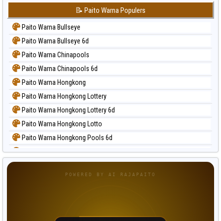
📝 Paito Warna Populers
Paito Warna Bullseye
Paito Warna Bullseye 6d
Paito Warna Chinapools
Paito Warna Chinapools 6d
Paito Warna Hongkong
Paito Warna Hongkong Lottery
Paito Warna Hongkong Lottery 6d
Paito Warna Hongkong Lotto
Paito Warna Hongkong Pools 6d
Paito Warna Japan
Paito Warna Japan 6d
POWERED BY AI RAJAPAITO
Paito Warna Korea
Paito Warna Kuda Lari
Paito Warna Magnum Cambodia
Paito Warna Nagoya