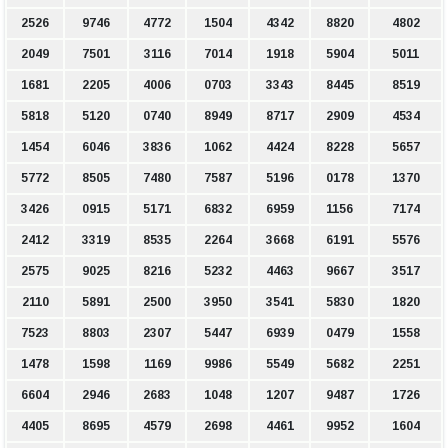
2526
9746
4772
1504
4342
8820
4802
2049
7501
3116
7014
1918
5904
5011
1681
2205
4006
0703
3343
8445
8519
5818
5120
0740
8949
8717
2909
4534
1454
6046
3836
1062
4424
8228
5657
5772
8505
7480
7587
5196
0178
1370
3426
0915
5171
6832
6959
1156
7174
2412
3319
8535
2264
3668
6191
5576
2575
9025
8216
5232
4463
9667
3517
2110
5891
2500
3950
3541
5830
1820
7523
8803
2307
5447
6939
0479
1558
1478
1598
1169
9986
5549
5682
2251
6604
2946
2683
1048
1207
9487
1726
4405
8695
4579
2698
4461
9952
1604