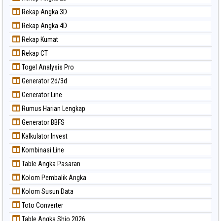
Rekap Angka 3D
Rekap Angka 4D
Rekap Kumat
Rekap CT
Togel Analysis Pro
Generator 2d/3d
Generator Line
Rumus Harian Lengkap
Generator BBFS
Kalkulator Invest
Kombinasi Line
Table Angka Pasaran
Kolom Pembalik Angka
Kolom Susun Data
Toto Converter
Table Angka Shio 2026