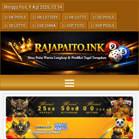
Minggu Pon, 9 Agt 2026, 03:54
▷ HK POOLS
▷ HK LOTTERY
▷ HK LOTTO
▷ SD POOLS
▷ SD LOTTO
▷ LIVE CHINA
▷ SGP TOTO
▷ SGP POOLS