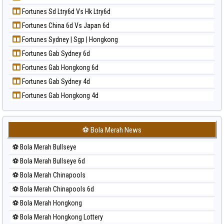
Prediksi Magnum Cambodia
Paito Harian Sydney Pools 6d
Fortunes Sd Ltry6d Vs Hk Ltry6d
Prediksi Nagoya
Paito Harian Taipei
Fortunes China 6d Vs Japan 6d
Prediksi North Carolina Day
Paito Harian Taiwan
Fortunes Sydney | Sgp | Hongkong
Prediksi Pcso
Fortunes Gab Sydney 6d
Prediksi Sao Paulo
Fortunes Gab Hongkong 6d
Prediksi Singapore
Fortunes Gab Sydney 4d
Prediksi Sydney
Fortunes Gab Hongkong 4d
Prediksi Sydney Lottery
Prediksi Sydney Lottery 6d
Prediksi Sydney Lotto
⚽ Bola Merah News
Prediksi Sydney Pools 6d
⚽ Bola Merah Bullseye
Prediksi Taipei
⚽ Bola Merah Bullseye 6d
Prediksi Taiwan
⚽ Bola Merah Chinapools
⚽ Bola Merah Chinapools 6d
⚽ Bola Merah Hongkong
⚽ Bola Merah Hongkong Lottery