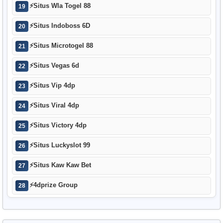
⚡
Situs Wla Togel 88
19
⚡
Situs Indoboss 6D
20
⚡
Situs Microtogel 88
21
⚡
Situs Vegas 6d
22
⚡
Situs Vip 4dp
23
⚡
Situs Viral 4dp
24
⚡
Situs Victory 4dp
25
⚡
Situs Luckyslot 99
26
⚡
Situs Kaw Kaw Bet
27
⚡
4dprize Group
28