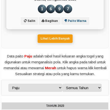
1
6
9
7
📋 Salin
📤 Bagikan
🎥 Paito Warna
Lihat Lebih Banyak
Data paito
Paju
adalah tabel hasil keluaran angka togel yang
digunakan untuk menganalisis pola. Klik angka pada tabel untuk
menandai atau mewarnai
Merah
untuk hapus warna klik kembali
Sesuaikan strategi atau pola yang kamu temukan.
TAHUN 2023