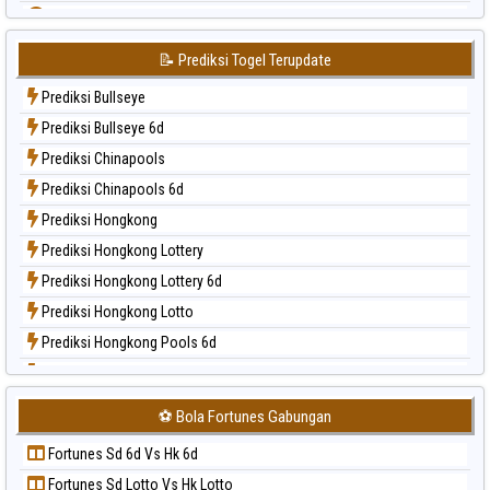
Paito Harian Japan
Paito Harian Japan 6d
📝 Prediksi Togel Terupdate
Paito Harian Korea
Prediksi Bullseye
Paito Harian Kuda Lari
Prediksi Bullseye 6d
Paito Harian Magnum Cambodia
Prediksi Chinapools
Paito Harian Nagoya
Prediksi Chinapools 6d
Paito Harian New York Midday
Prediksi Hongkong
Paito Harian North Carolina Day
Prediksi Hongkong Lottery
Paito Harian Pcso
Prediksi Hongkong Lottery 6d
Paito Harian Pennsylvania Day
Prediksi Hongkong Lotto
Paito Harian Sao Paulo
Prediksi Hongkong Pools 6d
Paito Harian Singapore
Prediksi Japan
Paito Harian Sydney
Prediksi Japan 6d
Paito Harian Sydney Lottery
⚽ Bola Fortunes Gabungan
Prediksi Korea
Paito Harian Sydney Lottery 6d
Fortunes Sd 6d Vs Hk 6d
Prediksi Kuda Lari
Paito Harian Sydney Lotto
Fortunes Sd Lotto Vs Hk Lotto