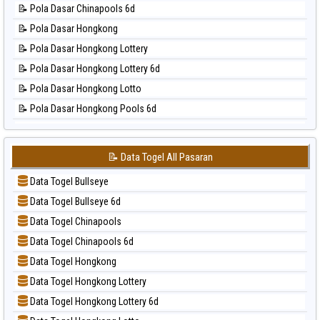
📝 Pola Dasar Chinapools 6d
📊 Statistik New York Midday
📝 Pola Dasar Hongkong
📊 Statistik North Carolina Day
📝 Pola Dasar Hongkong Lottery
📊 Statistik Pcso
📝 Pola Dasar Hongkong Lottery 6d
📊 Statistik Pennsylvania Day
📝 Pola Dasar Hongkong Lotto
📊 Statistik Sao Paulo
📝 Pola Dasar Hongkong Pools 6d
📊 Statistik Singapore
📝 Pola Dasar Japan
📊 Statistik Sydney
📝 Pola Dasar Japan 6d
📊 Statistik Sydney Lottery
📝 Data Togel All Pasaran
📝 Pola Dasar Korea
📊 Statistik Sydney Lottery 6d
Data Togel Bullseye
📝 Pola Dasar Kuda Lari
📊 Statistik Sydney Lotto
Data Togel Bullseye 6d
📝 Pola Dasar Magnum Cambodia
📊 Statistik Sydney Pools 6d
Data Togel Chinapools
📝 Pola Dasar Nagoya
📊 Statistik Taipei
Data Togel Chinapools 6d
📝 Pola Dasar North Carolina Day
📊 Statistik Taiwan
Data Togel Hongkong
📝 Pola Dasar Pcso
Data Togel Hongkong Lottery
📝 Pola Dasar Sao Paulo
Data Togel Hongkong Lottery 6d
📝 Pola Dasar Singapore