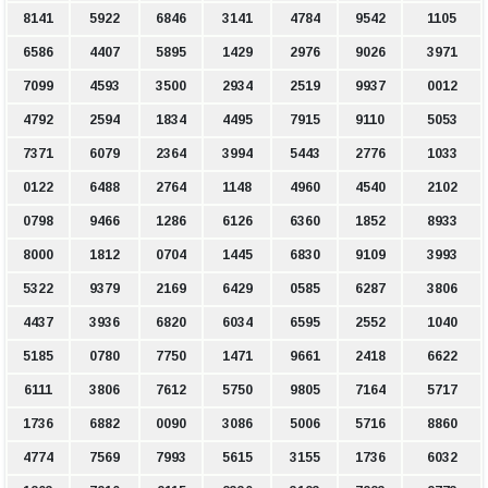
8141
5922
6846
3141
4784
9542
1105
6586
4407
5895
1429
2976
9026
3971
7099
4593
3500
2934
2519
9937
0012
4792
2594
1834
4495
7915
9110
5053
7371
6079
2364
3994
5443
2776
1033
0122
6488
2764
1148
4960
4540
2102
0798
9466
1286
6126
6360
1852
8933
8000
1812
0704
1445
6830
9109
3993
5322
9379
2169
6429
0585
6287
3806
4437
3936
6820
6034
6595
2552
1040
5185
0780
7750
1471
9661
2418
6622
6111
3806
7612
5750
9805
7164
5717
1736
6882
0090
3086
5006
5716
8860
4774
7569
7993
5615
3155
1736
6032