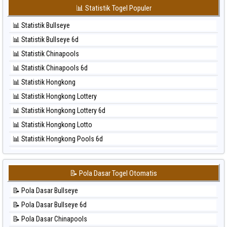
⚽ Bola Hitam Japan 6d
⚽ Bola Merah Sydney Lotto
📊 Statistik Togel Populer
⚽ Bola Hitam Korea
⚽ Bola Merah Sydney Pools 6d
📊 Statistik Bullseye
⚽ Bola Hitam Kuda Lari
⚽ Bola Merah Taipei
📊 Statistik Bullseye 6d
⚽ Bola Hitam Magnum Cambodia
⚽ Bola Merah Taiwan
📊 Statistik Chinapools
⚽ Bola Hitam Nagoya
📊 Statistik Chinapools 6d
⚽ Bola Hitam North Carolina Day
📊 Statistik Hongkong
⚽ Bola Hitam Pcso
📊 Statistik Hongkong Lottery
⚽ Bola Hitam Sao Paulo
📊 Statistik Hongkong Lottery 6d
⚽ Bola Hitam Singapore
📊 Statistik Hongkong Lotto
⚽ Bola Hitam Sydney
📊 Statistik Hongkong Pools 6d
⚽ Bola Hitam Sydney Lottery
📊 Statistik Japan
⚽ Bola Hitam Sydney Lottery 6d
📊 Statistik Japan 6d
⚽ Bola Hitam Sydney Lotto
📝 Pola Dasar Togel Otomatis
📊 Statistik Korea
⚽ Bola Hitam Sydney Pools 6d
📝 Pola Dasar Bullseye
📊 Statistik Kuda Lari
⚽ Bola Hitam Taipei
📝 Pola Dasar Bullseye 6d
📊 Statistik Magnum Cambodia
⚽ Bola Hitam Taiwan
📝 Pola Dasar Chinapools
📊 Statistik Nagoya