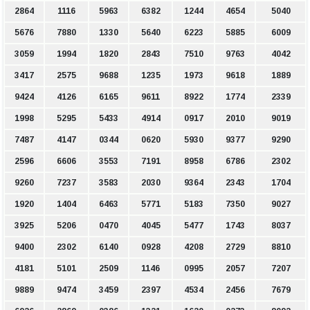
2864
1116
5963
6382
1244
4654
5040
5676
7880
1330
5640
6223
5885
6009
3059
1994
1820
2843
7510
9763
4042
3417
2575
9688
1235
1973
9618
1889
9424
4126
6165
9611
8922
1774
2339
1998
5295
5433
4914
0917
2010
9019
7487
4147
0344
0620
5930
9377
9290
2596
6606
3553
7191
8958
6786
2302
9260
7237
3583
2030
9364
2343
1704
1920
1404
6463
5771
5183
7350
9027
3925
5206
0470
4045
5477
1743
8037
9400
2302
6140
0928
4208
2729
8810
4181
5101
2509
1146
0995
2057
7207
9889
9474
3459
2397
4534
2456
7679