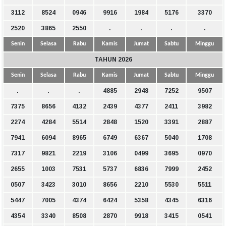
3112
8524
0946
9916
1984
5176
3370
2520
3865
2550
.
.
.
.
Senin
Selasa
Rabu
Kamis
Jumat
Sabtu
Minggu
TAHUN 2026
Senin
Selasa
Rabu
Kamis
Jumat
Sabtu
Minggu
.
.
.
4885
2948
7252
9507
7375
8656
4132
2439
4377
2411
3982
2274
4284
5514
2848
1520
3391
2887
7941
6094
8965
6749
6367
5040
1708
7317
9821
2219
3106
0499
3695
0970
2655
1003
7531
5737
6836
7999
2452
0507
3423
3010
8656
2210
5530
5511
5447
7005
4374
6424
5358
4345
6316
4354
3340
8508
2870
9918
3415
0541