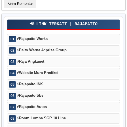
📢 LINK TERKAIT | RAJAPAITO
⚡
Rajapaito Works
01
⚡
Paito Warna 4dprize Group
02
⚡
Raja Angkanet
03
⚡
Website Mura Prediksi
04
⚡
Rajapaito INK
05
⚡
Rajapaito Sbs
06
⚡
Rajapaito Autos
07
⚡
Room Lomba SGP 10 Line
08