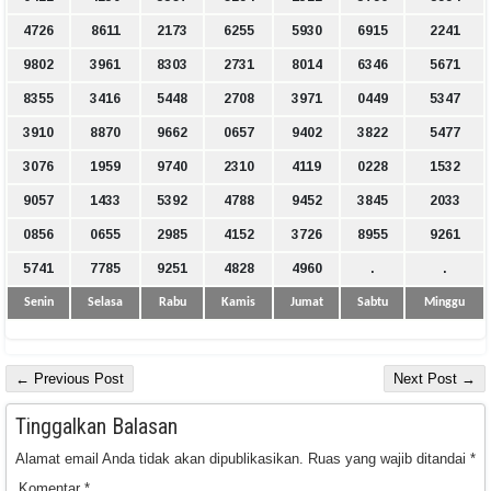
4726
8611
2173
6255
5930
6915
2241
9802
3961
8303
2731
8014
6346
5671
8355
3416
5448
2708
3971
0449
5347
3910
8870
9662
0657
9402
3822
5477
3076
1959
9740
2310
4119
0228
1532
9057
1433
5392
4788
9452
3845
2033
0856
0655
2985
4152
3726
8955
9261
5741
7785
9251
4828
4960
.
.
Senin
Selasa
Rabu
Kamis
Jumat
Sabtu
Minggu
← Previous Post
Next Post →
Tinggalkan Balasan
Alamat email Anda tidak akan dipublikasikan.
Ruas yang wajib ditandai
*
Komentar
*