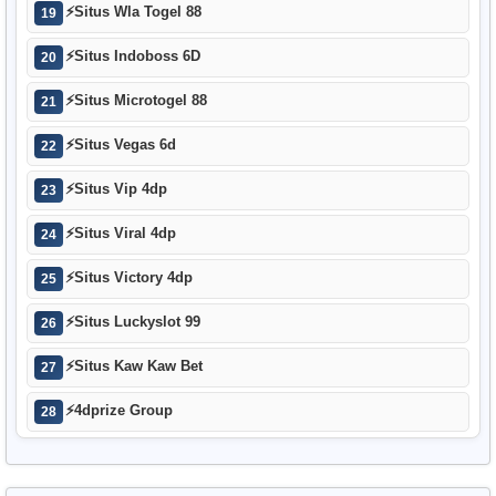
⚡
Situs Wla Togel 88
19
⚡
Situs Indoboss 6D
20
⚡
Situs Microtogel 88
21
⚡
Situs Vegas 6d
22
⚡
Situs Vip 4dp
23
⚡
Situs Viral 4dp
24
⚡
Situs Victory 4dp
25
⚡
Situs Luckyslot 99
26
⚡
Situs Kaw Kaw Bet
27
⚡
4dprize Group
28