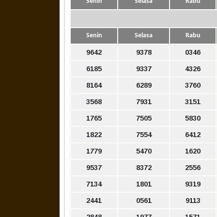
Senin
Selasa
Rabu
Senin
Selasa
Rabu
9642
9378
0346
6185
9337
4326
8164
6289
3760
3568
7931
3151
1765
7505
5830
1822
7554
6412
1779
5470
1620
9537
8372
2556
7134
1801
9319
2441
0561
9113
2848
1977
1571