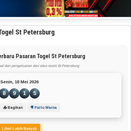
Togel St Petersburg
erbaru Pasaran Togel St Petersburg
al dan pengeluaran dari situs resmi St Petersburg
Senin, 18 Mei 2026
8
9
1
5
📤 Bagikan
🎥 Paito Warna
Lihat Lebih Banyak