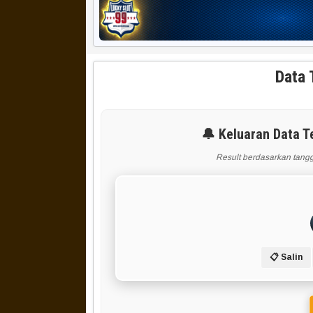
Data 
🔔 Keluaran Data T
Result berdasarkan tangg
📋 Salin