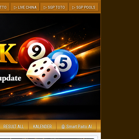
OTTO
▷ LIVE CHINA
▷ SGP TOTO
▷ SGP POOLS
RESULT ALL
KALENDER
🤖 Smart Paito AI