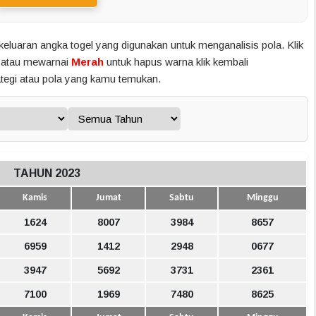
 keluaran angka togel yang digunakan untuk menganalisis pola. Klik
i atau mewarnai
Merah
untuk hapus warna klik kembali
ategi atau pola yang kamu temukan.
TAHUN 2023
Kamis
Jumat
Sabtu
Minggu
1624
8007
3984
8657
6959
1412
2948
0677
3947
5692
3731
2361
7100
1969
7480
8625