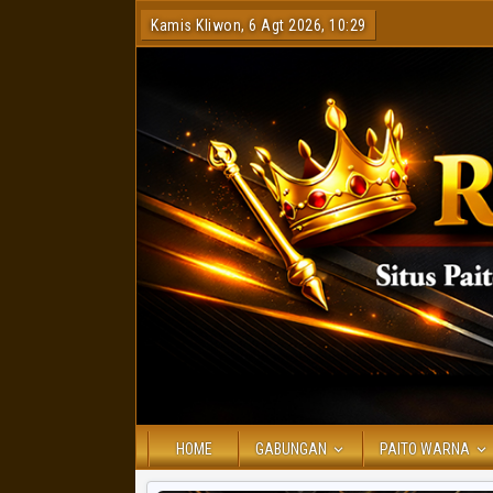
Kamis Kliwon, 6 Agt 2026, 10:29
HOME
GABUNGAN
PAITO WARNA