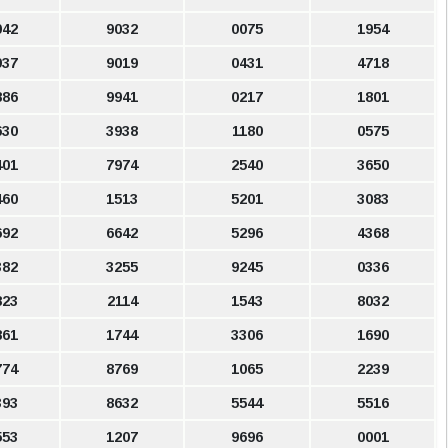
042
9032
0075
1954
937
9019
0431
4718
886
9941
0217
1801
630
3938
1180
0575
401
7974
2540
3650
460
1513
5201
3083
692
6642
5296
4368
382
3255
9245
0336
823
2114
1543
8032
861
1744
3306
1690
774
8769
1065
2239
393
8632
5544
5516
553
1207
9696
0001