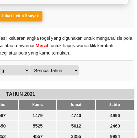
Lihat Lebih Banyak
hasil keluaran angka togel yang digunakan untuk menganalisis pola.
dai atau mewarnai
Merah
untuk hapus warna klik kembali
ategi atau pola yang kamu temukan.
TAHUN 2021
abu
Kamis
Jumat
Sabtu
587
1479
4740
4996
650
5525
5012
2460
852
4557
3355
9984