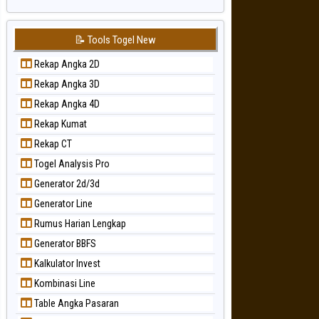
Paito Warna Taiwan
📝 Tools Togel New
Rekap Angka 2D
Rekap Angka 3D
Rekap Angka 4D
Rekap Kumat
Rekap CT
Togel Analysis Pro
Generator 2d/3d
Generator Line
Rumus Harian Lengkap
Generator BBFS
Kalkulator Invest
Kombinasi Line
Table Angka Pasaran