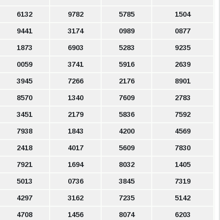
6132
9782
5785
1504
9441
3174
0989
0877
1873
6903
5283
9235
0059
3741
5916
2639
3945
7266
2176
8901
8570
1340
7609
2783
3451
2179
5836
7592
7938
1843
4200
4569
2418
4017
5609
7830
7921
1694
8032
1405
5013
0736
3845
7319
4297
3162
7235
5142
4708
1456
8074
6203