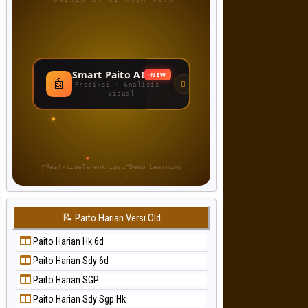
Paito Warna Korea
Paito Warna Kuda Lari
Paito Warna Magnum Cambodia
Paito Warna Nagoya
Smart Paito AI
NEW
🤖
Paito Warna New York Midday
Prediksi · Analisis ·
Visual
Paito Warna North Carolina Day
Paito Warna Pcso
Paito Warna Pennsylvania Day
Paito Warna Sao Paulo
Real-time
Terenkripsi
Deep Learning
Paito Warna Singapore
Paito Warna Sydney
📝 Paito Harian Versi Old
Paito Warna Sydney Lottery
Paito Warna Sydney Lottery 6d
Paito Harian Hk 6d
Paito Warna Sydney Lotto
Paito Harian Sdy 6d
Paito Warna Sydney Pools 6d
Paito Harian SGP
Paito Warna Taipei
Paito Harian Sdy Sgp Hk