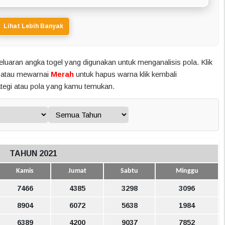
Lihat Lebih Banyak
keluaran angka togel yang digunakan untuk menganalisis pola. Klik
i atau mewarnai
Merah
untuk hapus warna klik kembali
ategi atau pola yang kamu temukan.
TAHUN 2021
Kamis
Jumat
Sabtu
Minggu
7466
4385
3298
3096
8904
6072
5638
1984
6389
4200
9037
7852