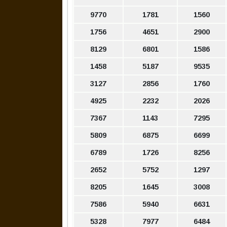
9770
1781
1560
1756
4651
2900
8129
6801
1586
1458
5187
9535
3127
2856
1760
4925
2232
2026
7367
1143
7295
5809
6875
6699
6789
1726
8256
2652
5752
1297
8205
1645
3008
7586
5940
6631
5328
7977
6484