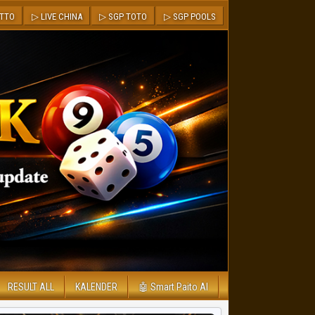
OTTO
▷ LIVE CHINA
▷ SGP TOTO
▷ SGP POOLS
RESULT ALL
KALENDER
🤖 Smart Paito AI