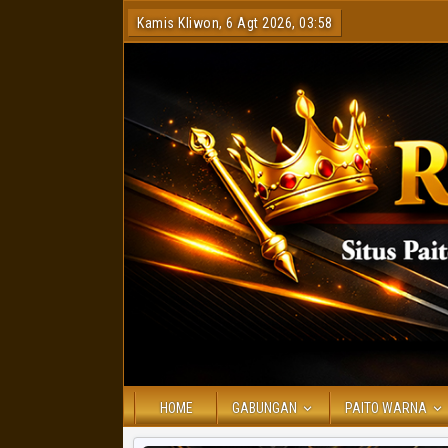
Kamis Kliwon, 6 Agt 2026, 03:58
HOME
GABUNGAN
PAITO WARNA