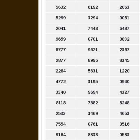
5632
6192
2063
5299
3294
0081
2041
7448
6487
9659
0701
0832
8777
9621
2367
2877
8996
8345
2284
5631
1220
4772
3195
0940
3340
9694
4327
8118
7882
8248
2533
3469
4653
7554
0761
0516
9164
8838
0583