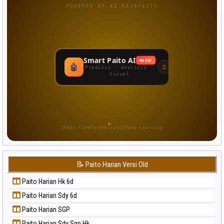
POWERED BY AI RAJAPAITO
Paito Warna Korea
Paito Warna Kuda Lari
Paito Warna Magnum Cambodia
Paito Warna Nagoya
Smart Paito AI
NEW
🤖
Paito Warna New York Midday
Prediksi · Analisis ·
Visual
Paito Warna North Carolina Day
Paito Warna Pcso
Paito Warna Pennsylvania Day
Paito Warna Sao Paulo
Real-time
Terenkripsi
Deep Learning
Paito Warna Singapore
Paito Warna Sydney
📝 Paito Harian Versi Old
Paito Warna Sydney Lottery
Paito Warna Sydney Lottery 6d
Paito Harian Hk 6d
Paito Warna Sydney Lotto
Paito Harian Sdy 6d
Paito Warna Sydney Pools 6d
Paito Harian SGP
Paito Warna Taipei
Paito Harian Sdy Sgp Hk