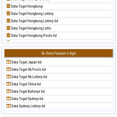
📝 Pola Dasar North Carolina Day
📊 Statistik Taiwan
Data Togel Hongkong
📝 Pola Dasar Pcso
Data Togel Hongkong Lottery
📝 Pola Dasar Sao Paulo
Data Togel Hongkong Lottery 6d
📝 Pola Dasar Singapore
Data Togel Hongkong Lotto
📝 Pola Dasar Sydney
Data Togel Hongkong Pools 6d
📝 Pola Dasar Sydney Lottery
Data Togel Japan
📝 Pola Dasar Sydney Lottery 6d
Data Togel Japan 6d
📝 Pola Dasar Sydney Lotto
📝 Data Pasaran 6 digit
Data Togel Korea
📝 Pola Dasar Sydney Pools 6d
Data Togel Japan 6d
Data Togel Kuda Lari
📝 Pola Dasar Taipei
Data Togel Hk Pools 6d
Data Togel Magnum Cambodia
📝 Pola Dasar Taiwan
Data Togel Hk Lottery 6d
Data Togel Nagoya
Data Togel China 6d
Data Togel North Carolina Day
Data Togel Bullseye 6d
Data Togel Pcso
Data Togel Sydney 6d
Data Togel Sao Paulo
Data Sydney Lottery 6d
Data Togel Singapore
Data Togel Sydney