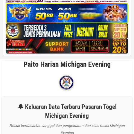
Paito Harian Michigan Evening
🔔 Keluaran Data Terbaru Pasaran Togel
Michigan Evening
Result berdasarkan tanggal dan pengeluaran dari situs resmi Michigan
Evening