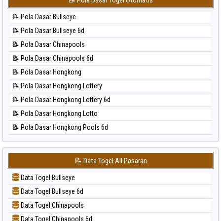
📊 Statistik Korea
⚽ Bola Hitam Sydney Pools 6d
📝 Pola Dasar Bullseye
📊 Statistik Kuda Lari
⚽ Bola Hitam Taipei
📝 Pola Dasar Bullseye 6d
📊 Statistik Magnum Cambodia
⚽ Bola Hitam Taiwan
📝 Pola Dasar Chinapools
📊 Statistik Nagoya
📝 Pola Dasar Chinapools 6d
📊 Statistik New York Midday
📝 Pola Dasar Hongkong
📊 Statistik North Carolina Day
📝 Pola Dasar Hongkong Lottery
📊 Statistik Pcso
📝 Pola Dasar Hongkong Lottery 6d
📊 Statistik Pennsylvania Day
📝 Pola Dasar Hongkong Lotto
📊 Statistik Sao Paulo
📝 Pola Dasar Hongkong Pools 6d
📊 Statistik Singapore
📝 Pola Dasar Japan
📊 Statistik Sydney
📝 Pola Dasar Japan 6d
📊 Statistik Sydney Lottery
📝 Data Togel All Pasaran
📝 Pola Dasar Korea
📊 Statistik Sydney Lottery 6d
Data Togel Bullseye
📝 Pola Dasar Kuda Lari
📊 Statistik Sydney Lotto
Data Togel Bullseye 6d
📝 Pola Dasar Magnum Cambodia
📊 Statistik Sydney Pools 6d
Data Togel Chinapools
📝 Pola Dasar Nagoya
📊 Statistik Taipei
Data Togel Chinapools 6d