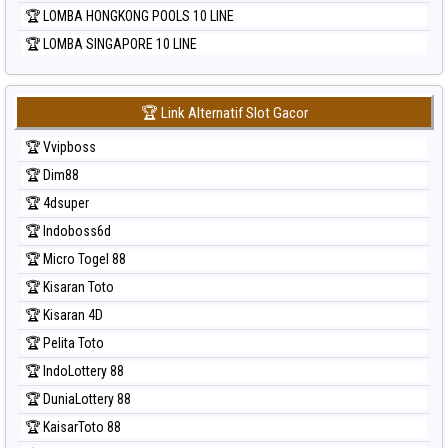
🏆 LOMBA HONGKONG POOLS 10 LINE
🏆 LOMBA SINGAPORE 10 LINE
🏆 Link Alternatif Slot Gacor
🏆 Vvipboss
🏆 Dim88
🏆 4dsuper
🏆 Indoboss6d
🏆 Micro Togel 88
🏆 Kisaran Toto
🏆 Kisaran 4D
🏆 Pelita Toto
🏆 IndoLottery 88
🏆 DuniaLottery 88
🏆 KaisarToto 88