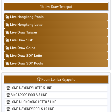
Data Togel Sydney Lottery
🚀 Live Draw Tercepat
Data Togel Sydney Lottery 6d
🚀
Live Hongkong Pools
Data Togel Sydney Lotto
🚀
Live Hongkong Lotto
Data Togel Sydney Pools 6d
🚀
Live Draw Taiwan
Data Togel Taipei
🚀
Live Draw SGP
Data Togel Taiwan
🚀
Live Draw China
🚀
Live Draw SDY Lotto
🚀
Live Draw SDY Pools
🏆 Room Lomba Rajapaito
🏆 LOMBA SYDNEY LOTTO 5 LINE
🏆 SINGAPORE POOLS 5 LINE
🏆 LOMBA HONGKONG LOTTO 5 LINE
🏆 LOMBA SYDNEY POOLS 10 LINE