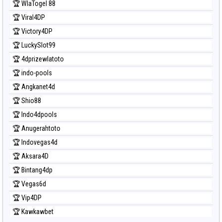
🏆 WlaTogel 88
🏆 Viral4DP
🏆 Victory4DP
🏆 LuckySlot99
🏆 4dprizewlatoto
🏆 indo-pools
🏆 Angkanet4d
🏆 Shio88
🏆 Indo4dpools
🏆 Anugerahtoto
🏆 Indovegas4d
🏆 Aksara4D
🏆 Bintang4dp
🏆 Vegas6d
🏆 Vip4DP
🏆 Kawkawbet