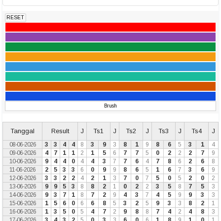
RESET
Brush
Tanggal
Result
J
Ts1
J
Ts2
J
Ts3
J
Ts4
J
08-06-2026
3
3
4
4
8
3
9
3
8
1
9
8
6
5
3
1
4
09-06-2026
4
7
1
1
2
1
5
6
7
7
5
0
2
2
2
7
9
10-06-2026
9
4
4
0
4
4
3
7
7
6
4
7
8
6
2
6
8
11-06-2026
2
5
3
3
6
0
9
9
8
6
5
1
6
7
3
6
9
12-06-2026
3
3
2
2
4
2
1
3
7
0
7
5
0
5
2
0
2
13-06-2026
9
9
5
3
8
8
2
1
0
2
2
3
5
8
7
5
3
14-06-2026
9
3
7
1
8
7
2
9
4
3
7
4
5
9
9
3
3
15-06-2026
1
5
6
0
6
6
8
5
3
2
5
9
3
3
8
2
1
16-06-2026
1
3
5
0
5
4
7
2
9
8
8
7
4
2
4
8
3
17-06-2026
3
4
3
2
5
0
3
3
6
0
6
1
8
9
1
0
1