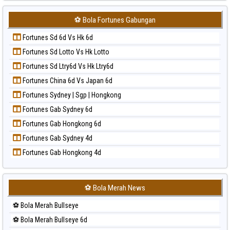
Paito Harian Sydney
Prediksi Japan 6d
Paito Harian Sydney Lottery
⚽ Bola Fortunes Gabungan
Prediksi Korea
Paito Harian Sydney Lottery 6d
Fortunes Sd 6d Vs Hk 6d
Prediksi Kuda Lari
Paito Harian Sydney Lotto
Fortunes Sd Lotto Vs Hk Lotto
Prediksi Magnum Cambodia
Paito Harian Sydney Pools 6d
Fortunes Sd Ltry6d Vs Hk Ltry6d
Prediksi Nagoya
Paito Harian Taipei
Fortunes China 6d Vs Japan 6d
Prediksi North Carolina Day
Paito Harian Taiwan
Fortunes Sydney | Sgp | Hongkong
Prediksi Pcso
Fortunes Gab Sydney 6d
Prediksi Sao Paulo
Fortunes Gab Hongkong 6d
Prediksi Singapore
Fortunes Gab Sydney 4d
Prediksi Sydney
Fortunes Gab Hongkong 4d
Prediksi Sydney Lottery
Prediksi Sydney Lottery 6d
Prediksi Sydney Lotto
⚽ Bola Merah News
Prediksi Sydney Pools 6d
⚽ Bola Merah Bullseye
Prediksi Taipei
⚽ Bola Merah Bullseye 6d
Prediksi Taiwan