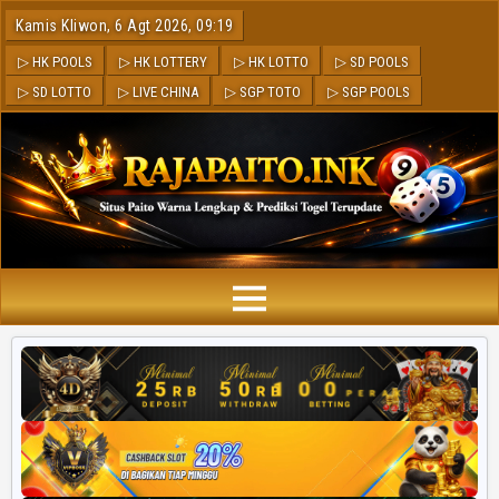
Kamis Kliwon, 6 Agt 2026, 09:19
▷ HK POOLS
▷ HK LOTTERY
▷ HK LOTTO
▷ SD POOLS
▷ SD LOTTO
▷ LIVE CHINA
▷ SGP TOTO
▷ SGP POOLS