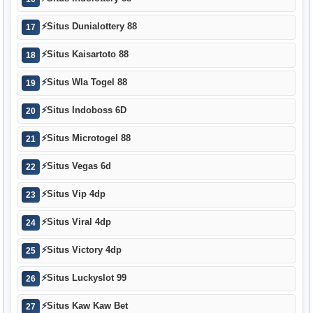
⚡
Situs Dunialottery 88
17
⚡
Situs Kaisartoto 88
18
⚡
Situs Wla Togel 88
19
⚡
Situs Indoboss 6D
20
⚡
Situs Microtogel 88
21
⚡
Situs Vegas 6d
22
⚡
Situs Vip 4dp
23
⚡
Situs Viral 4dp
24
⚡
Situs Victory 4dp
25
⚡
Situs Luckyslot 99
26
⚡
Situs Kaw Kaw Bet
27