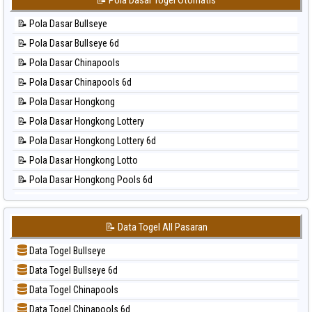
📊 Statistik Korea
⚽ Bola Hitam Sydney Pools 6d
📝 Pola Dasar Bullseye
📊 Statistik Kuda Lari
⚽ Bola Hitam Taipei
📝 Pola Dasar Bullseye 6d
📊 Statistik Magnum Cambodia
⚽ Bola Hitam Taiwan
📝 Pola Dasar Chinapools
📊 Statistik Nagoya
📝 Pola Dasar Chinapools 6d
📊 Statistik New York Midday
📝 Pola Dasar Hongkong
📊 Statistik North Carolina Day
📝 Pola Dasar Hongkong Lottery
📊 Statistik Pcso
📝 Pola Dasar Hongkong Lottery 6d
📊 Statistik Pennsylvania Day
📝 Pola Dasar Hongkong Lotto
📊 Statistik Sao Paulo
📝 Pola Dasar Hongkong Pools 6d
📊 Statistik Singapore
📝 Pola Dasar Japan
📊 Statistik Sydney
📝 Pola Dasar Japan 6d
📊 Statistik Sydney Lottery
📝 Data Togel All Pasaran
📝 Pola Dasar Korea
📊 Statistik Sydney Lottery 6d
Data Togel Bullseye
📝 Pola Dasar Kuda Lari
📊 Statistik Sydney Lotto
Data Togel Bullseye 6d
📝 Pola Dasar Magnum Cambodia
📊 Statistik Sydney Pools 6d
Data Togel Chinapools
📝 Pola Dasar Nagoya
📊 Statistik Taipei
Data Togel Chinapools 6d