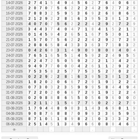
14-07-2026
2
7
4
1
5
4
9
4
5
6
2
7
6
4
0
6
6
15-07-2026
2
0
7
0
7
5
6
2
2
2
4
2
9
2
7
2
9
16-07-2026
7
8
8
3
2
5
9
5
3
6
9
2
6
8
8
6
5
17-07-2026
2
1
2
9
2
2
8
1
6
3
9
5
3
8
1
3
4
18-07-2026
4
0
7
0
7
5
6
2
2
2
4
2
9
2
7
2
9
19-07-2026
3
4
4
3
7
4
0
4
7
1
8
4
1
5
2
1
3
20-07-2026
0
1
4
5
9
4
2
6
5
1
6
7
5
3
0
1
1
21-07-2026
1
5
7
0
7
5
6
2
2
2
4
2
9
2
7
2
9
22-07-2026
2
8
8
6
5
8
4
3
3
3
6
3
7
1
8
3
2
23-07-2026
0
4
2
6
8
3
1
4
9
0
9
8
0
8
4
0
4
24-07-2026
7
6
5
1
6
5
5
1
4
5
9
2
2
4
9
5
5
25-07-2026
2
2
4
7
2
5
0
5
9
2
2
2
1
3
4
2
6
26-07-2026
9
4
9
7
7
0
0
0
4
2
6
1
1
2
9
2
2
27-07-2026
7
5
3
5
8
2
5
7
7
5
3
5
2
7
0
2
2
28-07-2026
0
2
2
9
2
2
8
1
6
3
9
5
3
8
1
3
4
29-07-2026
1
8
2
0
2
0
6
6
7
2
9
1
9
1
2
2
4
30-07-2026
0
7
3
0
3
2
3
5
9
9
9
5
8
4
4
9
4
31-07-2026
7
2
2
0
2
0
6
6
7
2
9
1
9
1
2
2
4
01-08-2026
0
2
9
8
8
8
6
5
5
0
5
6
9
6
0
0
0
02-08-2026
3
2
1
1
2
1
5
6
7
7
5
0
2
2
2
7
9
03-08-2026
1
7
9
4
4
8
9
8
3
1
4
3
6
9
8
1
9
04-08-2026
9
0
8
7
6
8
8
7
0
9
9
3
3
6
5
9
5
05-08-2026
8
7
1
0
1
1
8
9
8
2
1
0
3
3
3
2
5
06-08-2026
2
5
1
4
5
1
3
4
9
6
6
0
8
8
4
6
1
-x-
.
.
.
.
.