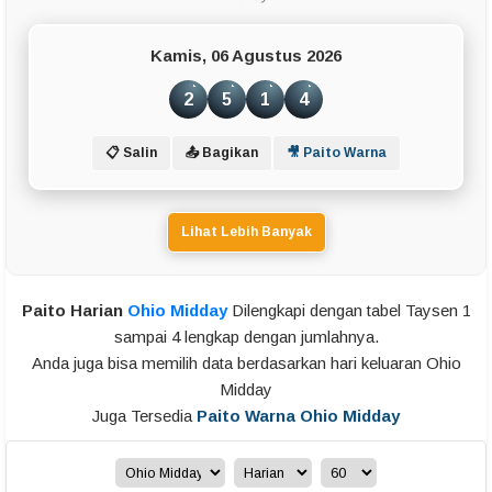
Kamis, 06 Agustus 2026
2
5
1
4
📋 Salin
📤 Bagikan
🎥 Paito Warna
Lihat Lebih Banyak
Paito Harian
Ohio Midday
Dilengkapi dengan tabel Taysen 1
sampai 4 lengkap dengan jumlahnya.
Anda juga bisa memilih data berdasarkan hari keluaran Ohio
Midday
Juga Tersedia
Paito Warna Ohio Midday