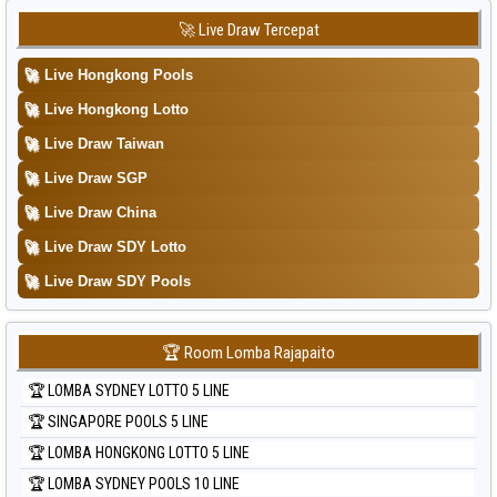
Data Togel Sydney Lottery
🚀 Live Draw Tercepat
Data Togel Sydney Lottery 6d
🚀
Live Hongkong Pools
Data Togel Sydney Lotto
🚀
Live Hongkong Lotto
Data Togel Sydney Pools 6d
🚀
Live Draw Taiwan
Data Togel Taipei
🚀
Live Draw SGP
Data Togel Taiwan
🚀
Live Draw China
🚀
Live Draw SDY Lotto
🚀
Live Draw SDY Pools
🏆 Room Lomba Rajapaito
🏆 LOMBA SYDNEY LOTTO 5 LINE
🏆 SINGAPORE POOLS 5 LINE
🏆 LOMBA HONGKONG LOTTO 5 LINE
🏆 LOMBA SYDNEY POOLS 10 LINE