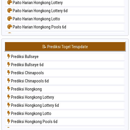
Paito Harian Hongkong Lottery
Paito Harian Hongkong Lottery 6d
Paito Harian Hongkong Lotto
Paito Harian Hongkong Pools 6d
Paito Harian Japan
Paito Harian Japan 6d
📝 Prediksi Togel Terupdate
Paito Harian Korea
Prediksi Bullseye
Paito Harian Kuda Lari
Prediksi Bullseye 6d
Paito Harian Magnum Cambodia
Prediksi Chinapools
Paito Harian Nagoya
Prediksi Chinapools 6d
Paito Harian New York Midday
Prediksi Hongkong
Paito Harian North Carolina Day
Prediksi Hongkong Lottery
Paito Harian Pcso
Prediksi Hongkong Lottery 6d
Paito Harian Pennsylvania Day
Prediksi Hongkong Lotto
Paito Harian Sao Paulo
Prediksi Hongkong Pools 6d
Paito Harian Singapore
Prediksi Japan