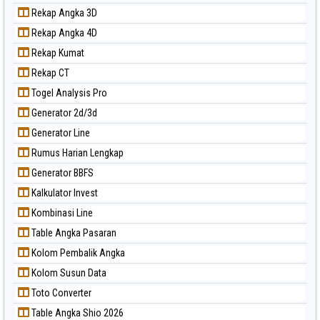
Rekap Angka 3D
Rekap Angka 4D
Rekap Kumat
Rekap CT
Togel Analysis Pro
Generator 2d/3d
Generator Line
Rumus Harian Lengkap
Generator BBFS
Kalkulator Invest
Kombinasi Line
Table Angka Pasaran
Kolom Pembalik Angka
Kolom Susun Data
Toto Converter
Table Angka Shio 2026