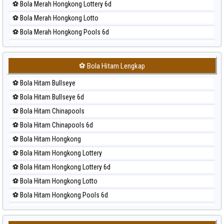
⚽ Bola Merah Hongkong Lottery 6d
⚽ Bola Merah Hongkong Lotto
⚽ Bola Merah Hongkong Pools 6d
⚽ Bola Merah Japan
⚽ Bola Merah Japan 6d
⚽ Bola Hitam Lengkap
⚽ Bola Merah Korea
⚽ Bola Hitam Bullseye
⚽ Bola Merah Kuda Lari
⚽ Bola Hitam Bullseye 6d
⚽ Bola Merah Magnum Cambodia
⚽ Bola Hitam Chinapools
⚽ Bola Merah Nagoya
⚽ Bola Hitam Chinapools 6d
⚽ Bola Merah North Carolina Day
⚽ Bola Hitam Hongkong
⚽ Bola Merah Pcso
⚽ Bola Hitam Hongkong Lottery
⚽ Bola Merah Sao Paulo
⚽ Bola Hitam Hongkong Lottery 6d
⚽ Bola Merah Singapore
⚽ Bola Hitam Hongkong Lotto
⚽ Bola Merah Sydney
⚽ Bola Hitam Hongkong Pools 6d
⚽ Bola Merah Sydney Lottery
⚽ Bola Hitam Japan
⚽ Bola Merah Sydney Lottery 6d
⚽ Bola Hitam Japan 6d