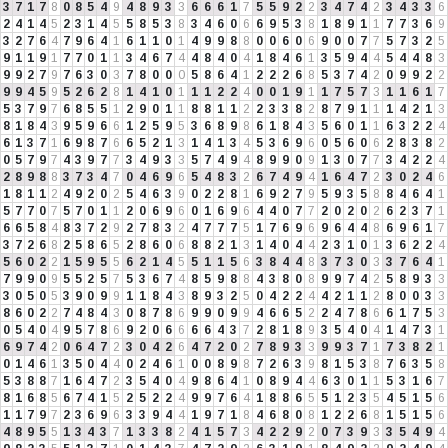
3
7
1
7
8
0
8
5
4
9
4
8
9
3
3
6
6
6
1
7
5
5
9
2
2
3
4
7
4
2
3
4
3
3
6
2
4
1
4
5
2
3
1
4
5
5
8
5
3
8
3
4
6
0
6
6
9
5
3
8
1
8
9
1
1
7
7
3
6
9
3
2
7
6
4
7
9
6
4
1
6
1
1
0
1
4
9
9
8
8
0
0
6
0
6
9
0
0
7
7
5
7
3
2
5
9
1
1
9
1
7
7
0
1
1
3
4
6
7
4
4
8
4
0
4
1
8
4
6
1
3
5
9
4
4
5
4
4
8
3
9
9
2
7
9
7
6
3
0
3
7
8
0
0
0
5
8
6
4
1
2
2
2
6
8
5
3
7
4
2
0
9
9
2
2
9
9
4
5
9
5
2
6
2
8
1
4
1
0
1
1
1
2
2
4
0
0
1
9
1
1
7
5
7
3
1
1
6
1
7
5
3
7
9
7
6
8
5
5
1
2
9
0
1
1
8
8
1
1
2
2
3
3
8
2
8
7
9
1
1
1
4
2
1
3
8
1
8
4
3
9
5
9
6
6
1
2
5
9
5
3
6
8
9
8
6
1
8
4
3
5
6
0
1
1
6
3
2
2
4
6
1
3
7
1
6
9
8
7
6
6
5
2
1
3
1
4
1
3
4
5
3
6
9
6
0
5
6
0
6
2
8
3
8
2
0
5
7
9
7
4
3
9
7
7
3
4
9
3
3
5
7
4
9
4
8
9
9
0
9
1
3
0
7
7
3
4
2
2
4
2
8
9
8
8
3
7
3
4
7
0
4
6
9
6
5
4
8
3
2
6
7
4
9
4
1
6
4
7
2
3
0
2
4
6
1
8
1
1
2
4
9
2
0
2
5
4
6
3
9
0
2
2
8
1
6
9
2
7
9
5
9
3
5
8
8
4
6
4
1
5
7
7
0
7
5
7
0
1
1
2
0
6
9
6
0
1
6
9
6
4
4
0
7
7
2
0
2
0
2
6
2
3
7
1
6
6
5
8
4
8
3
7
2
9
2
7
8
3
2
4
7
7
7
5
1
7
6
9
6
9
6
4
4
8
6
9
6
1
7
3
7
2
6
8
2
5
8
6
5
2
8
6
0
6
8
8
2
1
3
1
4
0
4
4
2
3
1
0
1
3
6
2
2
4
5
6
0
2
2
1
5
9
5
5
6
2
1
4
5
5
1
1
5
6
3
8
4
4
8
3
7
3
0
3
3
7
6
4
1
7
9
9
0
9
5
5
2
5
7
5
3
6
7
4
8
5
9
8
8
4
3
8
0
8
9
9
7
4
2
5
8
9
3
3
3
0
5
0
5
3
9
0
9
9
1
1
8
4
3
8
9
3
2
5
0
4
2
2
4
4
2
1
1
2
8
0
0
3
3
8
6
0
2
2
7
4
8
4
3
0
8
7
8
6
9
9
0
9
9
4
6
6
5
2
2
4
7
8
6
6
1
7
5
3
0
5
4
0
4
9
5
7
8
6
9
2
0
6
6
6
6
4
3
7
2
8
1
8
9
3
5
4
0
4
1
4
7
3
1
6
9
7
4
2
0
6
4
7
2
3
0
4
2
6
4
7
2
0
2
7
8
9
3
3
9
9
3
7
1
7
3
8
2
1
0
1
4
6
1
3
5
0
4
4
0
2
4
6
1
0
0
8
9
8
7
2
6
3
9
8
1
5
3
8
7
6
3
5
8
5
3
8
8
7
1
6
4
7
2
3
5
4
0
4
9
8
6
4
1
0
8
9
4
4
6
3
0
1
1
5
3
1
6
7
8
1
6
8
5
6
7
4
1
5
2
5
2
2
4
9
9
7
6
4
1
8
8
6
5
5
1
2
3
5
4
5
1
5
6
1
1
7
9
7
2
3
6
9
6
3
3
9
4
4
1
9
7
1
8
4
6
8
0
8
1
2
2
6
8
1
5
1
5
6
4
8
9
5
5
1
3
4
3
7
1
3
3
8
2
4
1
5
7
3
4
2
2
9
2
0
7
3
9
3
3
5
4
9
4