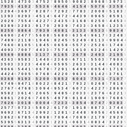
1
5
2
8
1
4
7
3
0
3
4
7
5
2
7
8
9
5
0
5
9
0
8
2
1
8
9
6
8
5
3
9
7
3
1
7
9
3
5
8
4
1
0
2
2
5
5
3
6
9
4
6
4
6
1
4
1
5
4
9
5
0
7
6
4
3
3
5
8
4
3
2
9
4
4
3
6
9
7
7
8
2
8
7
6
7
2
9
2
2
7
7
8
3
2
2
0
0
8
8
5
1
8
3
2
1
3
9
3
3
0
2
9
3
3
4
5
1
4
5
6
4
7
2
9
4
4
3
9
3
0
9
6
5
2
8
5
9
1
1
2
0
2
9
2
7
5
5
4
9
4
2
2
7
9
2
4
3
5
8
3
1
6
8
5
0
2
5
0
5
4
4
5
3
8
8
3
8
9
8
3
2
8
3
2
9
1
7
0
7
2
9
3
9
3
7
4
3
3
6
3
6
5
8
4
1
2
3
5
8
8
2
5
0
5
0
8
6
4
1
7
9
3
9
3
4
0
8
1
9
3
1
3
3
6
8
5
3
3
6
9
8
3
4
7
6
6
9
0
9
2
4
7
7
5
5
6
0
8
8
5
6
8
0
8
6
3
5
4
9
9
6
1
7
8
3
2
4
8
3
7
4
8
9
8
2
1
1
8
9
1
9
4
6
1
8
2
4
5
9
5
2
4
9
4
8
1
1
3
4
9
9
0
4
4
7
6
6
0
6
8
1
0
5
5
1
8
4
5
9
0
6
5
8
4
5
5
7
2
9
2
5
2
6
8
1
7
4
8
3
4
0
9
3
3
7
0
0
7
7
4
4
3
3
6
7
5
7
4
2
1
6
1
0
1
6
3
2
4
6
1
4
2
9
2
8
5
6
9
6
0
8
8
6
5
3
1
3
7
1
6
1
6
5
2
2
6
7
8
6
2
4
9
3
3
2
1
9
5
5
4
3
6
3
9
9
5
8
3
2
1
4
4
0
4
2
3
6
0
6
6
7
1
1
2
5
5
0
3
3
7
9
0
0
0
3
5
0
3
3
3
3
2
3
5
4
4
0
4
4
0
5
9
5
5
2
6
3
3
6
3
1
4
4
8
4
0
8
3
2
9
0
6
6
3
5
4
4
1
5
0
6
7
8
6
7
2
9
1
1
6
4
9
9
9
0
0
5
4
9
1
7
1
8
9
4
4
2
4
6
7
0
0
5
5
0
7
6
8
5
4
2
2
0
2
9
6
3
0
3
8
1
4
2
6
3
7
6
1
7
0
3
6
8
5
9
1
9
3
3
5
2
0
0
0
5
8
5
2
7
6
0
4
3
7
7
5
3
1
4
7
1
0
7
7
6
7
4
9
4
9
4
7
1
8
8
0
2
2
4
8
4
2
1
3
7
9
3
2
5
0
2
6
8
5
7
8
1
8
9
2
7
6
7
4
4
7
6
8
5
3
0
9
4
4
9
5
3
4
7
6
0
7
2
9
4
2
2
7
9
2
8
6
9
6
9
5
8
2
1
3
6
1
4
5
2
0
6
5
2
9
4
8
5
4
2
0
3
3
6
2
3
7
6
4
6
2
2
1
3
6
8
6
1
7
2
0
2
6
8
7
4
0
5
5
4
9
7
8
6
8
1
8
4
3
1
9
0
9
9
7
6
8
6
5
7
6
2
6
8
3
0
1
8
9
0
0
0
4
4
7
2
3
3
6
3
8
5
4
9
8
7
4
7
2
9
3
8
3
2
2
5
7
7
5
0
7
3
3
6
5
8
0
2
2
6
1
7
0
7
1
9
1
8
9
8
8
7
3
1
3
7
4
4
8
9
6
9
2
2
6
7
1
3
4
2
9
9
2
2
1
2
8
1
9
2
4
4
8
3
9
0
5
6
2
4
5
6
9
6
3
8
6
2
8
6
7
8
5
4
0
9
9
8
8
7
0
9
4
4
7
0
8
9
8
2
1
7
9
7
2
9
2
9
2
5
3
9
5
5
6
3
1
3
4
3
0
2
8
1
2
2
3
1
4
0
6
3
1
4
0
8
3
4
7
3
3
2
3
5
5
5
9
8
8
3
2
8
8
7
4
5
0
3
3
0
6
5
5
1
5
9
0
3
3
8
3
9
6
6
1
0
5
3
8