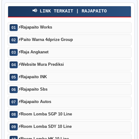
📢 LINK TERKAIT | RAJAPAITO
⚡
Rajapaito Works
01
⚡
Paito Warna 4dprize Group
02
⚡
Raja Angkanet
03
⚡
Website Mura Prediksi
04
⚡
Rajapaito INK
05
⚡
Rajapaito Sbs
06
⚡
Rajapaito Autos
07
⚡
Room Lomba SGP 10 Line
08
⚡
Room Lomba SDY 10 Line
09