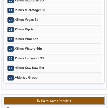
⚡
Situs Indoboss 6D
20
⚡
Situs Microtogel 88
21
⚡
Situs Vegas 6d
22
⚡
Situs Vip 4dp
23
⚡
Situs Viral 4dp
24
⚡
Situs Victory 4dp
25
⚡
Situs Luckyslot 99
26
⚡
Situs Kaw Kaw Bet
27
⚡
4dprize Group
28
📝 Paito Warna Populers