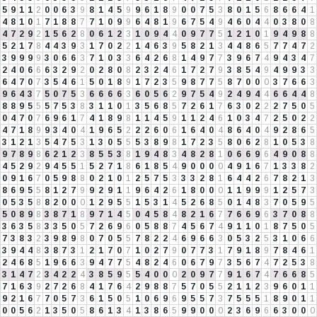
5
9
1
1
2
0
0
6
3
9
8
1
4
5
9
9
6
1
8
9
0
0
7
5
3
8
0
1
5
6
8
6
6
4
1
4
8
1
0
1
7
1
8
8
7
7
1
0
9
9
6
4
8
1
9
6
7
5
4
9
4
6
0
4
4
0
3
8
0
8
4
7
2
9
2
1
5
6
2
8
0
6
1
2
3
1
0
9
4
4
0
9
7
7
5
1
2
1
0
1
9
4
9
8
8
5
2
1
7
8
4
4
3
9
3
1
7
0
2
2
1
4
6
3
9
5
8
2
1
3
4
4
8
6
5
7
7
4
7
2
3
9
9
9
9
3
0
6
6
3
7
1
0
3
3
6
4
2
6
8
1
4
9
7
7
3
9
6
7
4
9
4
3
4
7
2
4
0
6
6
6
3
2
9
2
0
2
8
0
8
2
3
2
4
6
1
7
2
7
9
3
8
5
4
9
4
9
9
3
3
6
4
7
0
7
3
5
4
6
1
5
0
1
8
9
1
7
2
3
5
9
8
7
7
5
8
7
0
0
0
3
7
6
6
3
9
6
4
3
7
5
0
7
5
3
6
6
6
6
3
6
0
5
6
2
9
7
5
4
9
2
4
9
4
4
6
6
4
4
8
8
8
9
5
5
5
7
5
3
8
3
1
1
0
1
3
5
6
8
5
7
2
6
1
7
6
3
0
2
2
2
7
5
0
5
0
4
7
0
7
6
9
6
1
7
4
1
8
9
8
1
1
4
5
9
1
1
2
4
6
1
0
3
4
7
2
5
0
2
2
4
7
1
8
9
9
3
4
0
4
1
9
6
5
2
2
2
6
0
6
1
6
4
0
4
8
6
4
0
4
9
2
8
6
5
3
1
2
1
3
5
4
7
5
3
1
3
0
5
5
5
3
8
9
8
1
7
2
3
5
8
0
6
2
8
1
0
5
3
8
9
7
8
9
8
6
2
1
2
3
8
5
5
3
8
1
9
4
8
3
4
8
2
8
1
0
6
6
9
6
4
9
0
8
8
4
5
2
9
2
9
4
5
5
1
5
2
7
1
8
6
1
8
5
4
9
0
0
0
0
4
9
1
6
7
1
3
3
8
2
0
9
1
6
7
0
5
9
8
8
0
2
1
0
1
2
5
7
5
3
3
3
2
8
1
6
4
4
2
6
7
8
2
1
3
8
6
9
5
5
8
1
2
7
9
9
2
9
1
1
9
6
4
2
6
1
8
0
0
0
1
1
9
9
9
1
2
5
7
3
0
5
3
5
8
8
2
0
0
0
1
2
9
5
5
1
5
3
1
4
5
2
6
8
5
0
1
4
8
3
7
0
5
9
5
5
0
8
9
8
3
8
7
1
8
9
7
1
4
5
0
4
5
8
4
8
2
1
6
7
7
6
6
9
6
3
7
0
8
8
3
6
3
5
8
3
3
5
0
5
7
2
6
9
6
0
5
8
8
7
4
5
6
7
4
9
1
1
0
1
8
7
5
0
5
7
3
8
3
2
3
9
8
9
8
0
7
0
5
5
7
8
2
2
4
6
9
6
6
3
0
5
3
2
5
3
1
0
6
6
3
9
4
4
8
3
8
7
3
1
2
1
7
0
7
1
0
2
7
9
0
7
7
3
1
7
9
1
8
9
7
8
4
6
1
2
4
6
8
5
1
9
6
6
3
9
4
7
7
5
4
8
2
4
6
0
6
7
9
7
3
5
6
7
4
7
2
5
3
8
3
1
4
7
2
3
4
2
2
4
3
8
5
9
5
5
4
0
0
0
2
0
9
7
7
9
1
6
7
4
7
6
6
8
5
7
1
6
3
9
2
7
2
6
8
4
1
7
6
4
2
9
8
8
7
5
7
0
5
5
2
1
1
2
3
9
6
0
1
1
9
2
1
6
7
7
0
5
7
3
6
1
5
0
5
1
0
6
9
6
9
5
5
7
3
7
5
5
5
1
8
9
0
1
1
0
0
5
6
2
1
3
5
0
5
8
6
1
3
4
1
3
8
6
5
9
9
0
0
0
2
3
6
9
6
6
3
0
0
0