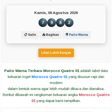
Kamis, 06 Agustus 2026
7
9
8
2
📋 Salin
📤 Bagikan
🎥 Paito Warna
Lihat Lebih Banyak
Paito Warna Terbaru Morocco Quatro 01
adalah tabel data
keluaran togel
Morocco Quatro 01
yang disusun rapi dan
modern
dalam bentuk warna agar lebih mudah dibaca dan dianalisa.
Berikut dibawah ini rangkuman keluaran angka
Morocco Quatro
01
yang dapat kami tampilkan.