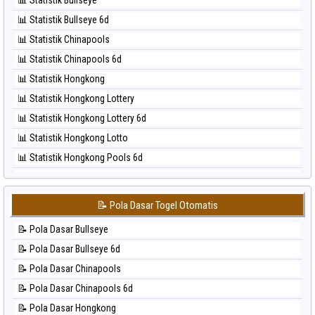
📊 Statistik Bullseye
⚽ Bola Hitam Kuda Lari
⚽ Bola Merah Taipei
📊 Statistik Bullseye 6d
⚽ Bola Hitam Magnum Cambodia
⚽ Bola Merah Taiwan
📊 Statistik Chinapools
⚽ Bola Hitam Nagoya
📊 Statistik Chinapools 6d
⚽ Bola Hitam North Carolina Day
📊 Statistik Hongkong
⚽ Bola Hitam Pcso
📊 Statistik Hongkong Lottery
⚽ Bola Hitam Sao Paulo
📊 Statistik Hongkong Lottery 6d
⚽ Bola Hitam Singapore
📊 Statistik Hongkong Lotto
⚽ Bola Hitam Sydney
📊 Statistik Hongkong Pools 6d
⚽ Bola Hitam Sydney Lottery
📊 Statistik Japan
⚽ Bola Hitam Sydney Lottery 6d
📊 Statistik Japan 6d
⚽ Bola Hitam Sydney Lotto
📝 Pola Dasar Togel Otomatis
📊 Statistik Korea
⚽ Bola Hitam Sydney Pools 6d
📝 Pola Dasar Bullseye
📊 Statistik Kuda Lari
⚽ Bola Hitam Taipei
📝 Pola Dasar Bullseye 6d
📊 Statistik Magnum Cambodia
⚽ Bola Hitam Taiwan
📝 Pola Dasar Chinapools
📊 Statistik Nagoya
📝 Pola Dasar Chinapools 6d
📊 Statistik New York Midday
📝 Pola Dasar Hongkong