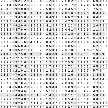
2
3
9
9
9
9
2
7
2
9
1
9
9
4
4
1
2
5
4
9
7
5
0
2
2
8
6
2
0
2
5
9
4
6
1
7
8
1
3
4
6
2
4
2
6
8
2
0
1
1
3
5
1
0
1
2
9
1
7
8
8
4
7
4
2
6
9
3
7
1
4
9
3
2
5
9
3
8
0
8
0
8
0
7
7
5
8
1
9
1
7
8
4
5
9
0
8
7
5
3
7
5
1
5
6
0
9
2
9
2
6
6
7
0
7
4
5
1
1
2
6
0
0
4
4
2
9
3
6
9
4
9
9
5
5
8
4
4
7
2
2
3
5
5
1
9
4
5
8
4
2
0
5
2
7
0
4
3
1
4
0
9
0
2
2
3
1
5
9
5
0
6
0
5
5
3
0
3
6
9
4
4
3
0
3
2
1
5
7
3
0
0
0
8
8
4
4
7
5
3
9
2
2
5
7
2
3
1
3
4
0
3
2
4
6
9
2
0
9
9
2
5
9
8
8
4
1
0
7
7
5
3
2
3
5
9
2
0
9
9
2
0
5
3
8
5
5
8
6
5
4
7
6
0
6
6
5
6
3
9
4
2
9
1
1
5
4
4
1
5
7
6
9
9
9
1
1
3
3
6
9
5
7
6
4
7
8
8
2
1
9
8
8
5
4
1
5
2
0
2
2
7
1
8
9
3
4
1
2
3
9
2
5
4
9
4
7
2
3
5
0
1
9
2
2
9
4
7
2
9
2
3
1
5
6
1
2
3
3
6
3
3
7
4
2
6
1
5
5
1
8
6
5
9
5
8
1
1
5
6
3
7
1
2
3
8
4
7
8
6
0
4
6
2
8
5
6
3
8
2
6
6
5
1
6
0
7
1
8
9
5
6
8
4
3
8
6
6
8
5
9
5
8
5
4
6
5
0
5
5
9
8
6
3
9
6
2
2
8
1
2
5
0
3
3
3
5
2
1
3
1
6
5
7
3
2
5
3
4
7
7
8
7
0
7
5
0
4
9
4
1
5
6
8
5
2
1
3
2
5
5
7
5
0
5
3
6
8
1
9
4
6
8
3
2
7
7
3
0
3
0
2
6
3
9
3
8
5
3
8
4
1
2
4
6
7
1
5
7
3
4
3
6
0
6
5
9
2
1
3
7
3
8
7
6
0
4
1
2
3
0
4
5
2
7
3
7
7
7
5
2
1
3
0
3
8
2
4
1
5
3
2
1
1
2
6
7
5
5
1
6
1
2
1
3
7
9
8
3
2
2
0
3
6
9
5
1
7
4
2
4
1
7
2
9
3
7
9
7
7
2
2
7
3
1
7
9
0
1
1
9
5
1
0
1
5
6
6
5
2
2
1
0
1
1
8
1
7
8
6
1
4
1
4
5
9
3
1
2
3
4
2
6
7
4
5
7
9
4
4
0
1
5
4
9
7
0
2
6
8
0
1
5
4
9
0
8
5
2
7
0
3
1
9
1
6
8
9
6
6
3
4
5
8
4
7
9
5
7
3
1
0
5
8
4
8
0
8
8
7
6
8
8
8
7
8
5
6
3
9
1
2
6
7
4
5
2
6
3
9
6
9
6
4
1
9
7
8
3
2
1
7
0
0
0
5
4
3
9
3
7
9
4
6
1
6
5
9
0
9
7
7
0
0
0
1
8
0
3
3
6
8
6
2
8
0
0
3
9
3
6
9
3
3
6
9
5
0
9
9
5
5
2
8
1
8
9
4
5
9
1
5
7
1
8
2
9
4
6
1
8
1
8
7
6
5
1
9
7
7
5
9
4
0
4
6
6
4
7
2
4
9
8
7
6
3
5
2
6
8
4
4
6
3
9
7
8
1
3
4
1
4
1
9
1
6
2
1
1
2
6
5
4
7
2
5
0
1
1
2
3
9
9
9
9
2
2
4
8
3
0
1
8
8
7
1
3
1
6
7
3
8
5
4
9
7
5
6
8
5
0
0
5
0
5
5
4
8
5
4
8
2
0
1
1
4
1
1
4
5
0
9
6
4
1
4
8
5
3
8
5
0
6
8
5
2
5
9
1
1
6
2
2
5
7
3
8
5
8
4
0
9
6
6
3
0
0
6
1
7
5
8
9
3
3
2
3
3
3
6
0
4
6
0
6