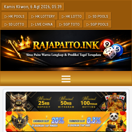
Kamis Kliwon, 6 Agt 2026, 05:39
▷ HK POOLS
▷ HK LOTTERY
▷ HK LOTTO
▷ SD POOLS
▷ SD LOTTO
▷ LIVE CHINA
▷ SGP TOTO
▷ SGP POOLS