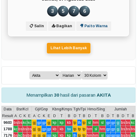
3
5
7
6
📋 Salin
📤 Bagikan
🎥 Paito Warna
Lihat Lebih Banyak
Menampilkan
30
hasil dari pasaran
AKITA
Data
Bsr/Kcl
Gjl/Gnp
Kbng/Kmps
Tgh/Tpi
Hmo/Slng
Jumlah
Result
A
C
K
E
A
C
K
E
D
T
B
D
T
B
D
T
B
D
T
B
D
T
B
9603
bs
bs
kc
kc
gj
gp
gp
gj
kp
kp
kb
tp
th
tp
sl
hm
sl
gp
gp
gj
bs
bs
kc
1788
kc
bs
bs
bs
gj
gj
gp
gp
kb
kb
tw
tp
tp
tp
hm
sl
hm
gp
gp
gj
bs
bs
bs
7176
bs
kc
bs
bs
gj
gj
gj
gp
kp
kb
kp
th
tp
tp
hm
hm
sl
gp
gp
gp
bs
bs
kc