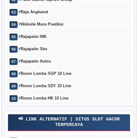
⚡
Raja Angkanet
03
⚡
Website Mura Prediksi
04
⚡
Rajapaito INK
05
⚡
Rajapaito Sbs
06
⚡
Rajapaito Autos
07
⚡
Room Lomba SGP 10 Line
08
⚡
Room Lomba SDY 10 Line
09
⚡
Room Lomba HK 10 Line
10
📢 LINK ALTERNATIF | SITUS SLOT GACOR
TERPERCAYA