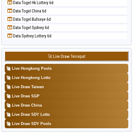
📝 Pola Dasar Taiwan
Data Togel Hk Lottery 6d
Data Togel Nagoya
Data Togel China 6d
Data Togel North Carolina Day
Data Togel Bullseye 6d
Data Togel Pcso
Data Togel Sydney 6d
Data Togel Sao Paulo
Data Sydney Lottery 6d
Data Togel Singapore
Data Togel Sydney
Data Togel Sydney Lottery
🚀 Live Draw Tercepat
Data Togel Sydney Lottery 6d
🚀
Live Hongkong Pools
Data Togel Sydney Lotto
🚀
Live Hongkong Lotto
Data Togel Sydney Pools 6d
🚀
Live Draw Taiwan
Data Togel Taipei
🚀
Live Draw SGP
Data Togel Taiwan
🚀
Live Draw China
🚀
Live Draw SDY Lotto
🚀
Live Draw SDY Pools