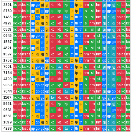
2891
kc
bs
bs
kc
gp
gp
gj
gj
kb
kb
kp
th
tp
tp
hm
sl
hm
gj
gp
gj
kc
bs
kc
8760
bs
bs
bs
kc
gp
gj
gp
gp
kp
kp
kp
tp
tp
th
sl
sl
hm
gp
gp
gp
bs
kc
bs
1455
kc
kc
bs
bs
gj
gp
gj
gj
kb
kb
tw
tp
th
th
sl
sl
hm
gj
gj
gj
bs
bs
kc
4373
kc
kc
bs
kc
gp
gj
gj
gj
kp
kb
kp
th
th
th
sl
hm
hm
gj
gj
gj
bs
kc
kc
0563
kc
bs
bs
kc
gp
gj
gp
gj
kb
kb
kp
tp
th
th
sl
sl
sl
gj
gp
gj
bs
kc
bs
0645
kc
bs
kc
bs
gp
gp
gp
gj
kb
kp
kb
tp
th
th
hm
hm
sl
gp
gj
gj
bs
kc
bs
1567
kc
bs
bs
bs
gj
gj
gp
gj
kb
kb
kb
tp
th
th
hm
sl
sl
gp
gp
gp
bs
kc
kc
4521
kc
bs
kc
kc
gp
gj
gp
gj
kb
kp
kp
th
th
tp
sl
sl
sl
gj
gj
gj
bs
bs
kc
3597
kc
bs
bs
bs
gj
gj
gj
gj
kb
kb
kp
th
th
tp
hm
hm
hm
gp
gj
gj
bs
bs
bs
1752
kc
bs
bs
kc
gj
gj
gj
gp
kb
kp
kp
tp
tp
th
hm
hm
sl
gp
gj
gj
bs
kc
bs
7001
bs
kc
kc
kc
gj
gp
gp
gj
kp
tw
kb
th
tp
tp
sl
hm
sl
gj
gp
gj
bs
kc
kc
7184
bs
kc
bs
kc
gj
gj
gp
gp
kp
kb
kp
th
tp
tp
hm
sl
hm
gp
gj
gj
bs
bs
kc
4790
kc
bs
bs
kc
gp
gj
gj
gp
kb
kb
kp
th
tp
tp
sl
hm
sl
gp
gj
gj
kc
bs
bs
9868
bs
bs
bs
bs
gj
gp
gp
gp
kp
kp
kb
tp
tp
th
sl
hm
hm
gp
gj
gj
bs
bs
bs
7044
bs
kc
kc
kc
gj
gp
gp
gp
kp
kb
tw
th
tp
th
sl
hm
hm
gj
gp
gp
bs
kc
bs
1167
kc
kc
bs
bs
gj
gj
gp
gj
tw
kb
kb
tp
tp
th
hm
sl
sl
gp
gj
gp
kc
bs
kc
5621
bs
bs
kc
kc
gj
gp
gp
gj
kb
kp
kp
th
th
tp
sl
hm
sl
gp
gp
gj
kc
bs
kc
9683
bs
bs
bs
kc
gj
gp
gp
gj
kp
kb
kp
tp
th
tp
sl
hm
sl
gp
gj
gp
bs
bs
kc
3563
kc
bs
bs
kc
gj
gj
gp
gj
kb
kb
kp
th
th
th
hm
sl
sl
gp
gp
gj
bs
kc
bs
1039
kc
kc
kc
bs
gj
gp
gj
gj
kp
kb
kb
tp
tp
th
sl
sl
hm
gj
gj
gj
kc
kc
kc
4288
kc
kc
bs
bs
gp
gp
gp
gp
kp
kb
tw
th
th
tp
hm
hm
hm
gp
gj
gj
bs
kc
bs