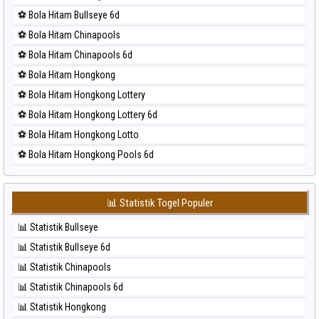
⚽ Bola Merah Kuda Lari
⚽ Bola Hitam Bullseye 6d
⚽ Bola Merah Magnum Cambodia
⚽ Bola Hitam Chinapools
⚽ Bola Merah Nagoya
⚽ Bola Hitam Chinapools 6d
⚽ Bola Merah North Carolina Day
⚽ Bola Hitam Hongkong
⚽ Bola Merah Pcso
⚽ Bola Hitam Hongkong Lottery
⚽ Bola Merah Sao Paulo
⚽ Bola Hitam Hongkong Lottery 6d
⚽ Bola Merah Singapore
⚽ Bola Hitam Hongkong Lotto
⚽ Bola Merah Sydney
⚽ Bola Hitam Hongkong Pools 6d
⚽ Bola Merah Sydney Lottery
⚽ Bola Hitam Japan
⚽ Bola Merah Sydney Lottery 6d
⚽ Bola Hitam Japan 6d
⚽ Bola Merah Sydney Lotto
📊 Statistik Togel Populer
⚽ Bola Hitam Korea
⚽ Bola Merah Sydney Pools 6d
📊 Statistik Bullseye
⚽ Bola Hitam Kuda Lari
⚽ Bola Merah Taipei
📊 Statistik Bullseye 6d
⚽ Bola Hitam Magnum Cambodia
⚽ Bola Merah Taiwan
📊 Statistik Chinapools
⚽ Bola Hitam Nagoya
📊 Statistik Chinapools 6d
⚽ Bola Hitam North Carolina Day
📊 Statistik Hongkong
⚽ Bola Hitam Pcso