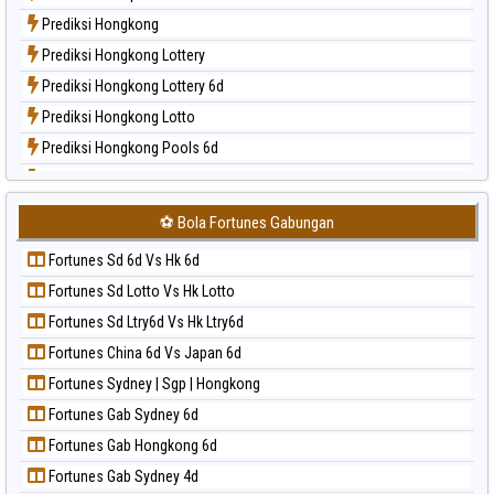
Paito Harian New York Midday
Prediksi Hongkong
Paito Harian North Carolina Day
Prediksi Hongkong Lottery
Paito Harian Pcso
Prediksi Hongkong Lottery 6d
Paito Harian Pennsylvania Day
Prediksi Hongkong Lotto
Paito Harian Sao Paulo
Prediksi Hongkong Pools 6d
Paito Harian Singapore
Prediksi Japan
Paito Harian Sydney
Prediksi Japan 6d
Paito Harian Sydney Lottery
⚽ Bola Fortunes Gabungan
Prediksi Korea
Paito Harian Sydney Lottery 6d
Fortunes Sd 6d Vs Hk 6d
Prediksi Kuda Lari
Paito Harian Sydney Lotto
Fortunes Sd Lotto Vs Hk Lotto
Prediksi Magnum Cambodia
Paito Harian Sydney Pools 6d
Fortunes Sd Ltry6d Vs Hk Ltry6d
Prediksi Nagoya
Paito Harian Taipei
Fortunes China 6d Vs Japan 6d
Prediksi North Carolina Day
Paito Harian Taiwan
Fortunes Sydney | Sgp | Hongkong
Prediksi Pcso
Fortunes Gab Sydney 6d
Prediksi Sao Paulo
Fortunes Gab Hongkong 6d
Prediksi Singapore
Fortunes Gab Sydney 4d
Prediksi Sydney