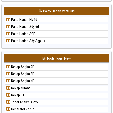
Paito Warna Sydney
📝 Paito Harian Versi Old
Paito Warna Sydney Lottery
Paito Warna Sydney Lottery 6d
Paito Harian Hk 6d
Paito Warna Sydney Lotto
Paito Harian Sdy 6d
Paito Warna Sydney Pools 6d
Paito Harian SGP
Paito Warna Taipei
Paito Harian Sdy Sgp Hk
Paito Warna Taiwan
📝 Tools Togel New
Rekap Angka 2D
Rekap Angka 3D
Rekap Angka 4D
Rekap Kumat
Rekap CT
Togel Analysis Pro
Generator 2d/3d