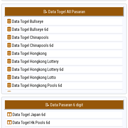
📝 Pola Dasar Japan
📊 Statistik Sydney
📝 Pola Dasar Japan 6d
📊 Statistik Sydney Lottery
📝 Data Togel All Pasaran
📝 Pola Dasar Korea
📊 Statistik Sydney Lottery 6d
Data Togel Bullseye
📝 Pola Dasar Kuda Lari
📊 Statistik Sydney Lotto
Data Togel Bullseye 6d
📝 Pola Dasar Magnum Cambodia
📊 Statistik Sydney Pools 6d
Data Togel Chinapools
📝 Pola Dasar Nagoya
📊 Statistik Taipei
Data Togel Chinapools 6d
📝 Pola Dasar North Carolina Day
📊 Statistik Taiwan
Data Togel Hongkong
📝 Pola Dasar Pcso
Data Togel Hongkong Lottery
📝 Pola Dasar Sao Paulo
Data Togel Hongkong Lottery 6d
📝 Pola Dasar Singapore
Data Togel Hongkong Lotto
📝 Pola Dasar Sydney
Data Togel Hongkong Pools 6d
📝 Pola Dasar Sydney Lottery
Data Togel Japan
📝 Pola Dasar Sydney Lottery 6d
Data Togel Japan 6d
📝 Pola Dasar Sydney Lotto
📝 Data Pasaran 6 digit
Data Togel Korea
📝 Pola Dasar Sydney Pools 6d
Data Togel Japan 6d
Data Togel Kuda Lari
📝 Pola Dasar Taipei
Data Togel Hk Pools 6d
Data Togel Magnum Cambodia