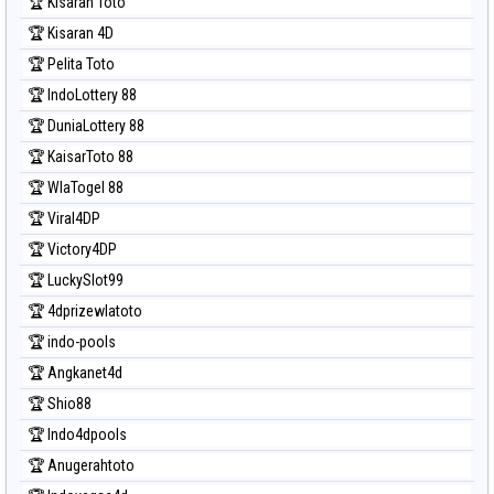
🏆 Kisaran Toto
🏆 Kisaran 4D
🏆 Pelita Toto
🏆 IndoLottery 88
🏆 DuniaLottery 88
🏆 KaisarToto 88
🏆 WlaTogel 88
🏆 Viral4DP
🏆 Victory4DP
🏆 LuckySlot99
🏆 4dprizewlatoto
🏆 indo-pools
🏆 Angkanet4d
🏆 Shio88
🏆 Indo4dpools
🏆 Anugerahtoto