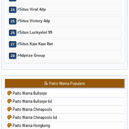
⚡
Situs Viral 4dp
24
⚡
Situs Victory 4dp
25
⚡
Situs Luckyslot 99
26
⚡
Situs Kaw Kaw Bet
27
⚡
4dprize Group
28
📝 Paito Warna Populers
Paito Warna Bullseye
Paito Warna Bullseye 6d
Paito Warna Chinapools
Paito Warna Chinapools 6d
Paito Warna Hongkong