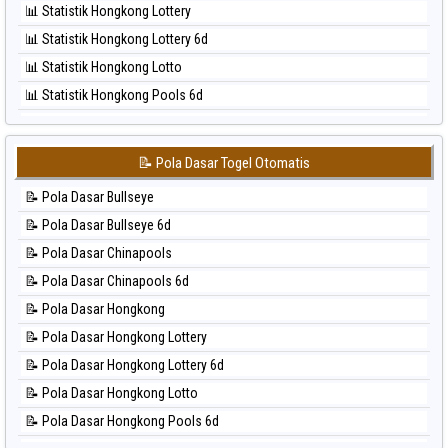
📊 Statistik Hongkong Lottery
⚽ Bola Hitam Sao Paulo
📊 Statistik Hongkong Lottery 6d
⚽ Bola Hitam Singapore
📊 Statistik Hongkong Lotto
⚽ Bola Hitam Sydney
📊 Statistik Hongkong Pools 6d
⚽ Bola Hitam Sydney Lottery
📊 Statistik Japan
⚽ Bola Hitam Sydney Lottery 6d
📊 Statistik Japan 6d
⚽ Bola Hitam Sydney Lotto
📝 Pola Dasar Togel Otomatis
📊 Statistik Korea
⚽ Bola Hitam Sydney Pools 6d
📝 Pola Dasar Bullseye
📊 Statistik Kuda Lari
⚽ Bola Hitam Taipei
📝 Pola Dasar Bullseye 6d
📊 Statistik Magnum Cambodia
⚽ Bola Hitam Taiwan
📝 Pola Dasar Chinapools
📊 Statistik Nagoya
📝 Pola Dasar Chinapools 6d
📊 Statistik New York Midday
📝 Pola Dasar Hongkong
📊 Statistik North Carolina Day
📝 Pola Dasar Hongkong Lottery
📊 Statistik Pcso
📝 Pola Dasar Hongkong Lottery 6d
📊 Statistik Pennsylvania Day
📝 Pola Dasar Hongkong Lotto
📊 Statistik Sao Paulo
📝 Pola Dasar Hongkong Pools 6d
📊 Statistik Singapore