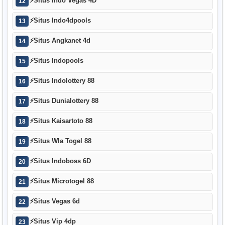
⚡
Situs Indo Vegas 4D
12
⚡
Situs Indo4dpools
13
⚡
Situs Angkanet 4d
14
⚡
Situs Indopools
15
⚡
Situs Indolottery 88
16
⚡
Situs Dunialottery 88
17
⚡
Situs Kaisartoto 88
18
⚡
Situs Wla Togel 88
19
⚡
Situs Indoboss 6D
20
⚡
Situs Microtogel 88
21
⚡
Situs Vegas 6d
22
⚡
Situs Vip 4dp
23