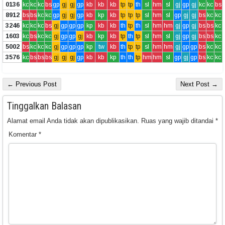
0136
kc
kc
kc
bs
gp
gj
gj
gp
kb
kb
kb
tp
tp
th
sl
hm
sl
gj
gp
gj
kc
kc
bs
8912
bs
bs
kc
kc
gp
gj
gj
gp
kb
kp
kb
tp
tp
tp
sl
hm
sl
gp
gj
gj
bs
kc
kc
3246
kc
kc
kc
bs
gj
gp
gp
gp
kp
kb
kb
th
tp
th
sl
hm
hm
gj
gp
gj
bs
bs
kc
1603
kc
bs
kc
kc
gj
gp
gp
gj
kb
kp
kb
tp
th
tp
sl
hm
sl
gj
gp
gj
bs
bs
kc
5002
bs
kc
kc
kc
gj
gp
gp
gp
kp
tw
kb
th
tp
tp
sl
hm
hm
gj
gp
gp
bs
kc
kc
3576
kc
bs
bs
bs
gj
gj
gj
gp
kb
kb
kp
th
th
tp
hm
hm
sl
gp
gj
gp
bs
kc
kc
← Previous Post
Next Post →
Tinggalkan Balasan
Alamat email Anda tidak akan dipublikasikan.
Ruas yang wajib ditandai
*
Komentar
*