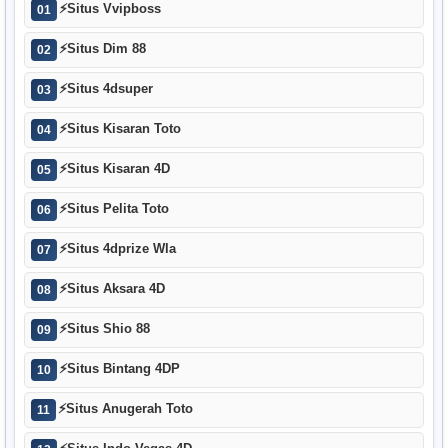
⚡
Situs Vvipboss
01
⚡
Situs Dim 88
02
⚡
Situs 4dsuper
03
⚡
Situs Kisaran Toto
04
⚡
Situs Kisaran 4D
05
⚡
Situs Pelita Toto
06
⚡
Situs 4dprize Wla
07
⚡
Situs Aksara 4D
08
⚡
Situs Shio 88
09
⚡
Situs Bintang 4DP
10
⚡
Situs Anugerah Toto
11