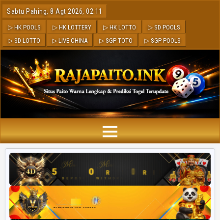
Sabtu Pahing, 8 Agt 2026, 02:11
▷ HK POOLS
▷ HK LOTTERY
▷ HK LOTTO
▷ SD POOLS
▷ SD LOTTO
▷ LIVE CHINA
▷ SGP TOTO
▷ SGP POOLS