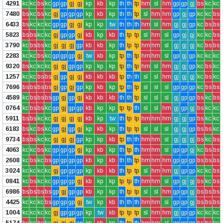
4291
kc
kc
bs
kc
gp
gp
gj
gj
kp
kb
kp
th
th
tp
hm
sl
hm
gp
gp
gj
bs
kc
kc
7480
bs
kc
bs
kc
gj
gp
gp
gp
kp
kb
kp
th
th
tp
sl
hm
hm
gp
gj
gp
kc
kc
bs
6433
bs
kc
kc
kc
gp
gp
gj
gj
kp
kp
tw
th
th
th
hm
sl
hm
gj
gj
gp
kc
bs
bs
5823
bs
bs
kc
kc
gj
gp
gp
gj
kb
kp
kb
th
tp
tp
sl
hm
sl
gp
gj
gj
kc
kc
bs
3790
kc
bs
bs
kc
gj
gj
gj
gp
kb
kb
kp
th
tp
tp
hm
hm
sl
gj
gj
gj
kc
bs
bs
2283
kc
kc
bs
kc
gp
gp
gp
gj
tw
kb
kp
tp
th
tp
hm
hm
sl
gp
gj
gp
kc
kc
kc
9320
bs
kc
kc
kc
gj
gj
gp
gp
kp
kp
kp
tp
th
tp
hm
sl
hm
gj
gj
gp
kc
bs
kc
1257
kc
kc
bs
bs
gj
gp
gj
gj
kb
kb
kb
tp
th
th
sl
sl
hm
gj
gj
gj
kc
bs
kc
7696
bs
bs
bs
bs
gj
gp
gj
gp
kp
kb
kp
tp
th
tp
sl
sl
sl
gp
gp
gp
kc
bs
bs
4589
kc
bs
bs
bs
gp
gj
gp
gj
kb
kb
kb
th
th
tp
sl
sl
sl
gj
gp
gp
bs
kc
bs
0764
kc
bs
bs
kc
gp
gj
gp
gp
kb
kp
kp
tp
tp
th
sl
sl
hm
gj
gp
gj
bs
kc
kc
5911
bs
bs
kc
kc
gj
gj
gj
gj
kb
kp
tw
th
tp
tp
hm
hm
hm
gj
gj
gp
bs
kc
kc
6183
bs
kc
bs
kc
gp
gj
gp
gj
kp
kb
kp
th
tp
tp
sl
sl
sl
gj
gj
gp
bs
bs
kc
9734
bs
bs
kc
kc
gj
gj
gj
gp
kp
kp
kb
tp
th
th
hm
hm
sl
gj
gj
gj
bs
kc
bs
4063
kc
kc
bs
kc
gp
gp
gp
gj
kp
kb
kp
th
tp
th
hm
hm
sl
gp
gp
gj
kc
bs
bs
2608
kc
bs
kc
bs
gp
gp
gp
gp
kb
kp
kb
th
th
tp
hm
hm
hm
gp
gp
gp
bs
bs
bs
3024
kc
kc
kc
kc
gj
gp
gp
gp
kp
kb
kb
th
tp
tp
sl
hm
hm
gj
gp
gp
kc
kc
bs
0841
kc
bs
kc
kc
gp
gp
gp
gj
kb
kp
kp
tp
tp
th
hm
hm
sl
gp
gj
gj
bs
kc
bs
6986
bs
bs
bs
bs
gp
gj
gp
gp
kb
kp
kp
th
tp
tp
sl
sl
hm
gp
gp
gj
bs
bs
bs
4425
kc
kc
kc
bs
gp
gp
gp
gj
tw
kp
kb
th
th
th
hm
hm
sl
gp
gp
gj
bs
bs
bs
1004
kc
kc
kc
kc
gj
gp
gp
gp
kp
tw
kb
tp
tp
tp
sl
hm
hm
gj
gp
gp
kc
kc
kc
5174
bs
kc
bs
kc
gj
gj
gj
gp
kp
kb
kp
th
tp
th
hm
hm
sl
gp
gp
gp
bs
bs
kc