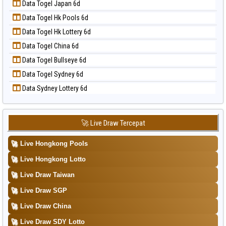
Data Togel Japan 6d
Data Togel Kuda Lari
📝 Pola Dasar Taipei
Data Togel Hk Pools 6d
Data Togel Magnum Cambodia
📝 Pola Dasar Taiwan
Data Togel Hk Lottery 6d
Data Togel Nagoya
Data Togel China 6d
Data Togel North Carolina Day
Data Togel Bullseye 6d
Data Togel Pcso
Data Togel Sydney 6d
Data Togel Sao Paulo
Data Sydney Lottery 6d
Data Togel Singapore
Data Togel Sydney
Data Togel Sydney Lottery
🚀 Live Draw Tercepat
Data Togel Sydney Lottery 6d
🚀
Live Hongkong Pools
Data Togel Sydney Lotto
🚀
Live Hongkong Lotto
Data Togel Sydney Pools 6d
🚀
Live Draw Taiwan
Data Togel Taipei
🚀
Live Draw SGP
Data Togel Taiwan
🚀
Live Draw China
🚀
Live Draw SDY Lotto