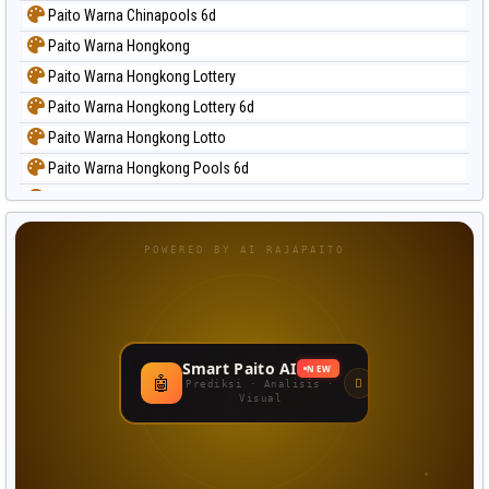
Paito Warna Chinapools 6d
Paito Warna Hongkong
Paito Warna Hongkong Lottery
Paito Warna Hongkong Lottery 6d
Paito Warna Hongkong Lotto
Paito Warna Hongkong Pools 6d
Paito Warna Japan
Paito Warna Japan 6d
POWERED BY AI RAJAPAITO
Paito Warna Korea
Paito Warna Kuda Lari
Paito Warna Magnum Cambodia
Paito Warna Nagoya
Smart Paito AI
NEW
🤖
Paito Warna New York Midday
Prediksi · Analisis ·
Visual
Paito Warna North Carolina Day
Paito Warna Pcso
Paito Warna Pennsylvania Day