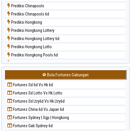
Paito Harian Magnum Cambodia
Prediksi Chinapools
Paito Harian Nagoya
Prediksi Chinapools 6d
Paito Harian New York Midday
Prediksi Hongkong
Paito Harian North Carolina Day
Prediksi Hongkong Lottery
Paito Harian Pcso
Prediksi Hongkong Lottery 6d
Paito Harian Pennsylvania Day
Prediksi Hongkong Lotto
Paito Harian Sao Paulo
Prediksi Hongkong Pools 6d
Paito Harian Singapore
Prediksi Japan
Paito Harian Sydney
Prediksi Japan 6d
Paito Harian Sydney Lottery
⚽ Bola Fortunes Gabungan
Prediksi Korea
Paito Harian Sydney Lottery 6d
Fortunes Sd 6d Vs Hk 6d
Prediksi Kuda Lari
Paito Harian Sydney Lotto
Fortunes Sd Lotto Vs Hk Lotto
Prediksi Magnum Cambodia
Paito Harian Sydney Pools 6d
Fortunes Sd Ltry6d Vs Hk Ltry6d
Prediksi Nagoya
Paito Harian Taipei
Fortunes China 6d Vs Japan 6d
Prediksi North Carolina Day
Paito Harian Taiwan
Fortunes Sydney | Sgp | Hongkong
Prediksi Pcso
Fortunes Gab Sydney 6d
Prediksi Sao Paulo