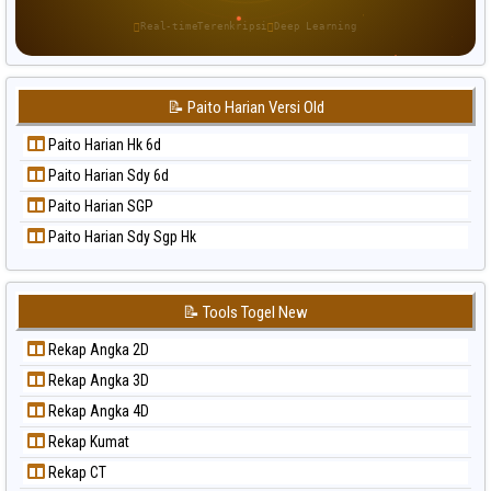
Paito Warna Sao Paulo
Real-time
Terenkripsi
Deep Learning
Paito Warna Singapore
Paito Warna Sydney
📝 Paito Harian Versi Old
Paito Warna Sydney Lottery
Paito Warna Sydney Lottery 6d
Paito Harian Hk 6d
Paito Warna Sydney Lotto
Paito Harian Sdy 6d
Paito Warna Sydney Pools 6d
Paito Harian SGP
Paito Warna Taipei
Paito Harian Sdy Sgp Hk
Paito Warna Taiwan
📝 Tools Togel New
Rekap Angka 2D
Rekap Angka 3D
Rekap Angka 4D
Rekap Kumat
Rekap CT