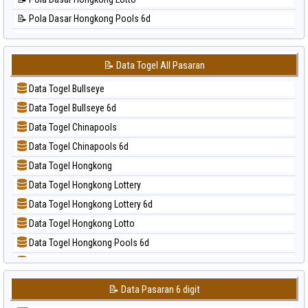
📊 Statistik Sao Paulo
📝 Pola Dasar Hongkong Pools 6d
📊 Statistik Singapore
📝 Pola Dasar Japan
📊 Statistik Sydney
📝 Pola Dasar Japan 6d
📊 Statistik Sydney Lottery
📝 Data Togel All Pasaran
📝 Pola Dasar Korea
📊 Statistik Sydney Lottery 6d
Data Togel Bullseye
📝 Pola Dasar Kuda Lari
📊 Statistik Sydney Lotto
Data Togel Bullseye 6d
📝 Pola Dasar Magnum Cambodia
📊 Statistik Sydney Pools 6d
Data Togel Chinapools
📝 Pola Dasar Nagoya
📊 Statistik Taipei
Data Togel Chinapools 6d
📝 Pola Dasar North Carolina Day
📊 Statistik Taiwan
Data Togel Hongkong
📝 Pola Dasar Pcso
Data Togel Hongkong Lottery
📝 Pola Dasar Sao Paulo
Data Togel Hongkong Lottery 6d
📝 Pola Dasar Singapore
Data Togel Hongkong Lotto
📝 Pola Dasar Sydney
Data Togel Hongkong Pools 6d
📝 Pola Dasar Sydney Lottery
Data Togel Japan
📝 Pola Dasar Sydney Lottery 6d
Data Togel Japan 6d
📝 Pola Dasar Sydney Lotto
📝 Data Pasaran 6 digit
Data Togel Korea
📝 Pola Dasar Sydney Pools 6d