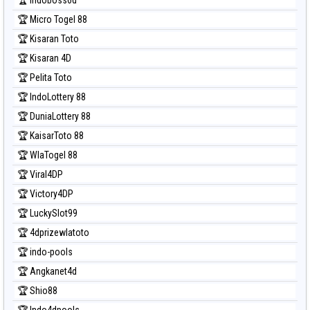
🏆 Micro Togel 88
🏆 Kisaran Toto
🏆 Kisaran 4D
🏆 Pelita Toto
🏆 IndoLottery 88
🏆 DuniaLottery 88
🏆 KaisarToto 88
🏆 WlaTogel 88
🏆 Viral4DP
🏆 Victory4DP
🏆 LuckySlot99
🏆 4dprizewlatoto
🏆 indo-pools
🏆 Angkanet4d
🏆 Shio88
🏆 Indo4dpools