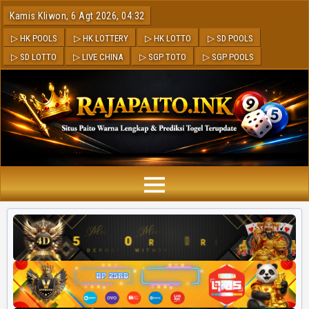
Kamis Kliwon, 6 Agt 2026, 04:32
▷ HK POOLS
▷ HK LOTTERY
▷ HK LOTTO
▷ SD POOLS
▷ SD LOTTO
▷ LIVE CHINA
▷ SGP TOTO
▷ SGP POOLS