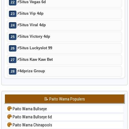
⚡
Situs Vegas 6d
22
⚡
Situs Vip 4dp
23
⚡
Situs Viral 4dp
24
⚡
Situs Victory 4dp
25
⚡
Situs Luckyslot 99
26
⚡
Situs Kaw Kaw Bet
27
⚡
4dprize Group
28
📝 Paito Warna Populers
Paito Warna Bullseye
Paito Warna Bullseye 6d
Paito Warna Chinapools