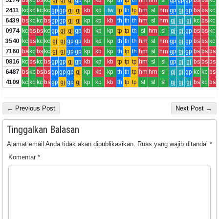
2411
kc
kc
kc
kc
gp
gp
gj
gj
kb
kp
tw
tp
th
tp
hm
sl
hm
gp
gj
gp
bs
bs
kc
6439
bs
kc
kc
bs
gp
gp
gj
gj
kp
kp
kb
th
th
th
hm
sl
hm
gj
gj
gj
kc
bs
kc
0974
kc
bs
bs
kc
gp
gj
gj
gp
kb
kp
kp
tp
tp
th
sl
hm
sl
gj
gj
gp
bs
bs
kc
3540
kc
bs
kc
kc
gj
gj
gp
gp
kb
kp
kp
th
th
th
hm
sl
hm
gp
gj
gp
bs
bs
kc
7160
bs
kc
bs
kc
gj
gj
gp
gp
kp
kb
kp
th
tp
th
hm
sl
hm
gp
gj
gp
bs
bs
bs
0816
kc
bs
kc
bs
gp
gp
gj
gp
kb
kp
kb
tp
tp
tp
hm
sl
sl
gp
gj
gj
bs
bs
bs
6487
bs
kc
bs
bs
gp
gp
gp
gj
kp
kb
kp
th
th
tp
hm
hm
sl
gj
gj
gp
kc
kc
bs
4109
kc
kc
kc
bs
gp
gj
gp
gj
kp
kp
kb
th
tp
tp
sl
sl
sl
gj
gj
gj
bs
kc
bs
← Previous Post
Next Post →
Tinggalkan Balasan
Alamat email Anda tidak akan dipublikasikan.
Ruas yang wajib ditandai
*
Komentar
*