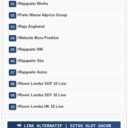
⚡
Rajapaito Works
01
⚡
Paito Warna 4dprize Group
02
⚡
Raja Angkanet
03
⚡
Website Mura Prediksi
04
⚡
Rajapaito INK
05
⚡
Rajapaito Sbs
06
⚡
Rajapaito Autos
07
⚡
Room Lomba SGP 10 Line
08
⚡
Room Lomba SDY 10 Line
09
⚡
Room Lomba HK 10 Line
10
📢 LINK ALTERNATIF | SITUS SLOT GACOR