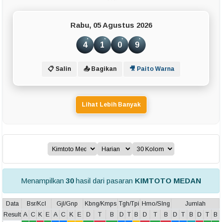
Rabu, 05 Agustus 2026
4
1
0
9
📋 Salin
📤 Bagikan
🎥 Paito Warna
Lihat Lebih Banyak
Menampilkan
30
hasil dari pasaran
KIMTOTO MEDAN
Data
Bsr/Kcl
Gjl/Gnp
Kbng/Kmps
Tgh/Tpi
Hmo/Slng
Jumlah
Result
A
C
K
E
A
C
K
E
D
T
B
D
T
B
D
T
B
D
T
B
D
T
B