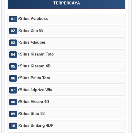
TERPERCAYA
⚡
Situs Vvipboss
01
⚡
Situs Dim 88
02
⚡
Situs 4dsuper
03
⚡
Situs Kisaran Toto
04
⚡
Situs Kisaran 4D
05
⚡
Situs Pelita Toto
06
⚡
Situs 4dprize Wla
07
⚡
Situs Aksara 4D
08
⚡
Situs Shio 88
09
⚡
Situs Bintang 4DP
10