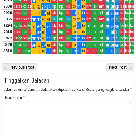
9508
bs
bs
kc
bs
gj
gj
gp
gp
kp
kp
kb
tp
th
tp
hm
sl
hm
gj
gj
gp
bs
bs
bs
5929
bs
bs
kc
bs
gj
gj
gp
gj
kb
kp
kb
th
tp
th
hm
sl
sl
gj
gp
gp
bs
kc
kc
8855
bs
bs
bs
bs
gp
gp
gj
gj
tw
kp
tw
tp
tp
th
hm
sl
hm
gj
gp
gj
bs
kc
kc
1294
kc
kc
bs
kc
gj
gp
gj
gp
kb
kb
kp
tp
th
tp
sl
sl
sl
gj
gp
gp
kc
kc
kc
7818
bs
bs
kc
bs
gj
gp
gj
gp
kb
kp
kb
tp
tp
tp
sl
sl
sl
gp
gj
gj
bs
bs
bs
6472
bs
kc
bs
kc
gp
gp
gj
gp
kp
kb
kp
th
th
th
hm
sl
sl
gj
gp
gj
kc
kc
bs
0329
kc
kc
kc
bs
gp
gj
gp
gj
kb
kp
kb
tp
th
th
sl
sl
sl
gj
gj
gp
kc
bs
kc
3510
kc
bs
kc
kc
gj
gj
gj
gp
kb
kp
kp
th
th
tp
hm
hm
sl
gp
gp
gj
bs
bs
kc
← Previous Post
Next Post →
Tinggalkan Balasan
Alamat email Anda tidak akan dipublikasikan.
Ruas yang wajib ditandai
*
Komentar
*