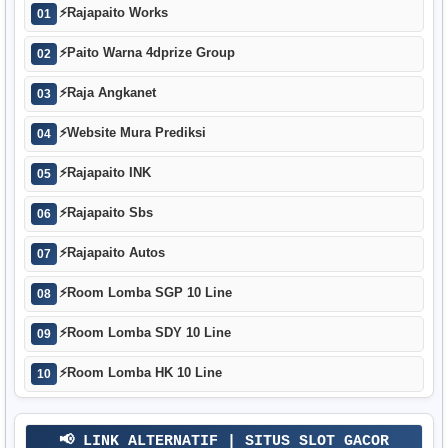
⚡
Rajapaito Works
01
⚡
Paito Warna 4dprize Group
02
⚡
Raja Angkanet
03
⚡
Website Mura Prediksi
04
⚡
Rajapaito INK
05
⚡
Rajapaito Sbs
06
⚡
Rajapaito Autos
07
⚡
Room Lomba SGP 10 Line
08
⚡
Room Lomba SDY 10 Line
09
⚡
Room Lomba HK 10 Line
10
📢 LINK ALTERNATIF | SITUS SLOT GACOR