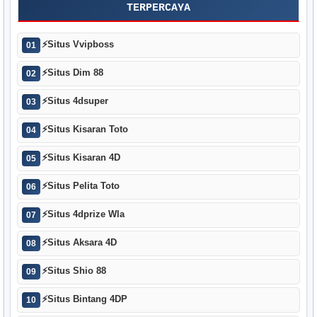
TERPERCAYA
⚡
Situs Vvipboss
01
⚡
Situs Dim 88
02
⚡
Situs 4dsuper
03
⚡
Situs Kisaran Toto
04
⚡
Situs Kisaran 4D
05
⚡
Situs Pelita Toto
06
⚡
Situs 4dprize Wla
07
⚡
Situs Aksara 4D
08
⚡
Situs Shio 88
09
⚡
Situs Bintang 4DP
10