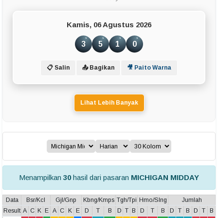
Kamis, 06 Agustus 2026
3
5
1
0
📋 Salin
📤 Bagikan
🎥 Paito Warna
Lihat Lebih Banyak
Menampilkan
30
hasil dari pasaran
MICHIGAN MIDDAY
Data
Bsr/Kcl
Gjl/Gnp
Kbng/Kmps
Tgh/Tpi
Hmo/Slng
Jumlah
Result
A
C
K
E
A
C
K
E
D
T
B
D
T
B
D
T
B
D
T
B
D
T
B