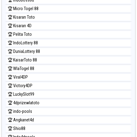
🏆 Micro Togel 88
🏆 Kisaran Toto
🏆 Kisaran 4D
🏆 Pelita Toto
🏆 IndoLottery 88
🏆 DuniaLottery 88
🏆 KaisarToto 88
🏆 WlaTogel 88
🏆 Viral4DP
🏆 Victory4DP
🏆 LuckySlot99
🏆 4dprizewlatoto
🏆 indo-pools
🏆 Angkanet4d
🏆 Shio88
🏆 Indo4dpools