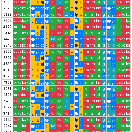
7990
bs
bs
bs
kc
gj
gj
gj
gp
kb
tw
kp
tp
tp
tp
hm
hm
sl
gj
gj
gj
bs
bs
bs
2020
kc
kc
kc
kc
gp
gp
gp
gp
kp
kb
kp
tp
tp
tp
hm
hm
hm
gp
gp
gp
kc
kc
kc
6122
bs
kc
kc
kc
gp
gj
gp
gp
kp
kb
tw
th
tp
tp
sl
sl
hm
gj
gj
gp
bs
kc
kc
7604
bs
bs
kc
kc
gj
gp
gp
gp
kp
kp
kb
tp
th
tp
sl
hm
hm
gp
gp
gp
kc
bs
kc
3179
kc
kc
bs
bs
gj
gj
gj
gj
kp
kb
kb
th
tp
tp
hm
hm
hm
gp
gp
gj
kc
bs
bs
0343
kc
kc
kc
kc
gp
gj
gp
gj
kb
kb
kp
tp
th
th
sl
sl
sl
gj
gj
gj
kc
bs
bs
4425
kc
kc
kc
bs
gp
gp
gp
gj
tw
kp
kb
th
th
th
hm
hm
sl
gp
gp
gj
bs
bs
bs
2845
kc
bs
kc
bs
gp
gp
gp
gj
kb
kp
kb
th
tp
th
hm
hm
sl
gj
gj
gj
kc
kc
bs
8609
bs
bs
kc
bs
gp
gp
gp
gj
kp
kp
kb
tp
th
tp
hm
hm
sl
gj
gp
gj
bs
bs
bs
7296
bs
kc
bs
bs
gj
gp
gj
gp
kp
kb
kp
th
th
tp
sl
sl
sl
gj
gp
gp
bs
kc
bs
3738
kc
bs
kc
bs
gj
gj
gj
gp
kb
kp
kb
th
th
th
hm
hm
sl
gj
gj
gp
kc
kc
kc
3918
kc
bs
kc
bs
gj
gj
gj
gp
kb
kp
kb
th
tp
tp
hm
hm
sl
gj
gj
gj
kc
kc
bs
3525
kc
bs
kc
bs
gj
gj
gp
gj
kb
kp
kb
th
th
th
hm
sl
sl
gp
gj
gj
bs
bs
bs
4362
kc
kc
bs
kc
gp
gj
gp
gp
kp
kb
kp
th
th
th
sl
sl
hm
gj
gj
gp
bs
bs
bs
1081
kc
kc
bs
kc
gj
gp
gp
gj
kp
kb
kp
tp
tp
tp
sl
hm
sl
gj
gp
gj
kc
bs
bs
4596
kc
bs
bs
bs
gp
gj
gj
gp
kb
kb
kp
th
th
tp
sl
hm
sl
gj
gj
gp
bs
bs
bs
6400
bs
kc
kc
kc
gp
gp
gp
gp
kp
kp
tw
th
th
tp
hm
hm
hm
gj
gp
gp
kc
kc
kc
1522
kc
bs
kc
kc
gj
gj
gp
gp
kb
kp
tw
tp
th
tp
hm
sl
hm
gp
gj
gp
bs
bs
kc
3414
kc
kc
kc
kc
gj
gp
gj
gp
kb
kp
kb
th
th
tp
sl
sl
sl
gj
gj
gj
bs
bs
bs
9140
bs
kc
kc
kc
gj
gj
gp
gp
kp
kb
kp
tp
tp
th
hm
sl
hm
gj
gj
gp
kc
bs
kc
0047
kc
kc
kc
bs
gp
gp
gp
gj
tw
kb
kb
tp
tp
th
hm
hm
sl
gp
gp
gp
kc
kc
kc
2375
kc
kc
bs
bs
gp
gj
gj
gj
kb
kb
kp
tp
th
tp
sl
hm
hm
gj
gj
gj
bs
kc
kc