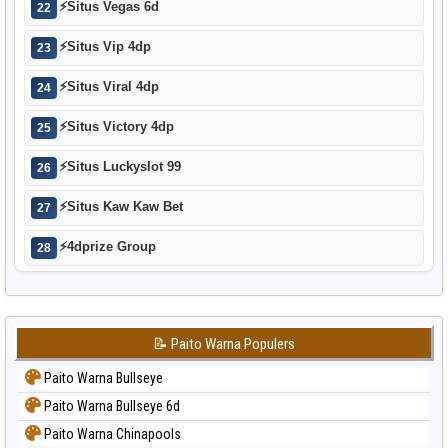
⚡
Situs Vegas 6d
22
⚡
Situs Vip 4dp
23
⚡
Situs Viral 4dp
24
⚡
Situs Victory 4dp
25
⚡
Situs Luckyslot 99
26
⚡
Situs Kaw Kaw Bet
27
⚡
4dprize Group
28
📝 Paito Warna Populers
Paito Warna Bullseye
Paito Warna Bullseye 6d
Paito Warna Chinapools