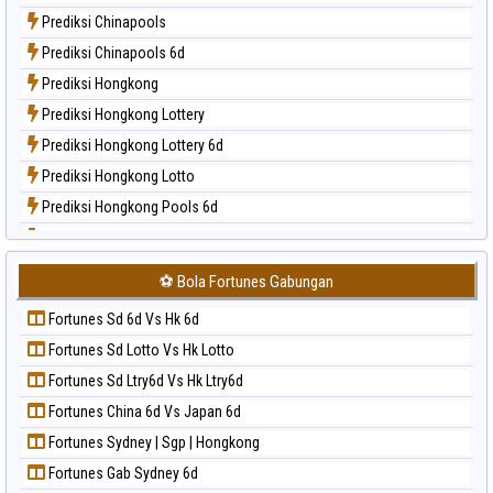
Paito Harian Magnum Cambodia
Prediksi Chinapools
Paito Harian Nagoya
Prediksi Chinapools 6d
Paito Harian New York Midday
Prediksi Hongkong
Paito Harian North Carolina Day
Prediksi Hongkong Lottery
Paito Harian Pcso
Prediksi Hongkong Lottery 6d
Paito Harian Pennsylvania Day
Prediksi Hongkong Lotto
Paito Harian Sao Paulo
Prediksi Hongkong Pools 6d
Paito Harian Singapore
Prediksi Japan
Paito Harian Sydney
Prediksi Japan 6d
Paito Harian Sydney Lottery
⚽ Bola Fortunes Gabungan
Prediksi Korea
Paito Harian Sydney Lottery 6d
Fortunes Sd 6d Vs Hk 6d
Prediksi Kuda Lari
Paito Harian Sydney Lotto
Fortunes Sd Lotto Vs Hk Lotto
Prediksi Magnum Cambodia
Paito Harian Sydney Pools 6d
Fortunes Sd Ltry6d Vs Hk Ltry6d
Prediksi Nagoya
Paito Harian Taipei
Fortunes China 6d Vs Japan 6d
Prediksi North Carolina Day
Paito Harian Taiwan
Fortunes Sydney | Sgp | Hongkong
Prediksi Pcso
Fortunes Gab Sydney 6d
Prediksi Sao Paulo