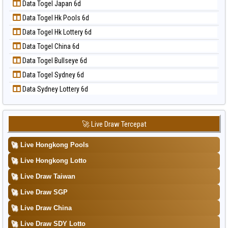
Data Togel Japan 6d
Data Togel Kuda Lari
📝 Pola Dasar Taipei
Data Togel Hk Pools 6d
Data Togel Magnum Cambodia
📝 Pola Dasar Taiwan
Data Togel Hk Lottery 6d
Data Togel Nagoya
Data Togel China 6d
Data Togel North Carolina Day
Data Togel Bullseye 6d
Data Togel Pcso
Data Togel Sydney 6d
Data Togel Sao Paulo
Data Sydney Lottery 6d
Data Togel Singapore
Data Togel Sydney
Data Togel Sydney Lottery
🚀 Live Draw Tercepat
Data Togel Sydney Lottery 6d
🚀
Live Hongkong Pools
Data Togel Sydney Lotto
🚀
Live Hongkong Lotto
Data Togel Sydney Pools 6d
🚀
Live Draw Taiwan
Data Togel Taipei
🚀
Live Draw SGP
Data Togel Taiwan
🚀
Live Draw China
🚀
Live Draw SDY Lotto