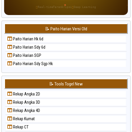
Paito Warna Sao Paulo
Real-time
Terenkripsi
Deep Learning
Paito Warna Singapore
Paito Warna Sydney
📝 Paito Harian Versi Old
Paito Warna Sydney Lottery
Paito Warna Sydney Lottery 6d
Paito Harian Hk 6d
Paito Warna Sydney Lotto
Paito Harian Sdy 6d
Paito Warna Sydney Pools 6d
Paito Harian SGP
Paito Warna Taipei
Paito Harian Sdy Sgp Hk
Paito Warna Taiwan
📝 Tools Togel New
Rekap Angka 2D
Rekap Angka 3D
Rekap Angka 4D
Rekap Kumat
Rekap CT