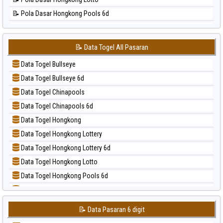
📊 Statistik Sao Paulo
📝 Pola Dasar Hongkong Pools 6d
📊 Statistik Singapore
📝 Pola Dasar Japan
📊 Statistik Sydney
📝 Pola Dasar Japan 6d
📊 Statistik Sydney Lottery
📝 Data Togel All Pasaran
📝 Pola Dasar Korea
📊 Statistik Sydney Lottery 6d
Data Togel Bullseye
📝 Pola Dasar Kuda Lari
📊 Statistik Sydney Lotto
Data Togel Bullseye 6d
📝 Pola Dasar Magnum Cambodia
📊 Statistik Sydney Pools 6d
Data Togel Chinapools
📝 Pola Dasar Nagoya
📊 Statistik Taipei
Data Togel Chinapools 6d
📝 Pola Dasar North Carolina Day
📊 Statistik Taiwan
Data Togel Hongkong
📝 Pola Dasar Pcso
Data Togel Hongkong Lottery
📝 Pola Dasar Sao Paulo
Data Togel Hongkong Lottery 6d
📝 Pola Dasar Singapore
Data Togel Hongkong Lotto
📝 Pola Dasar Sydney
Data Togel Hongkong Pools 6d
📝 Pola Dasar Sydney Lottery
Data Togel Japan
📝 Pola Dasar Sydney Lottery 6d
Data Togel Japan 6d
📝 Pola Dasar Sydney Lotto
📝 Data Pasaran 6 digit
Data Togel Korea
📝 Pola Dasar Sydney Pools 6d