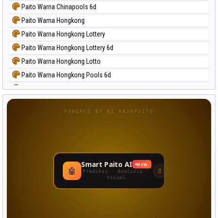
Paito Warna Chinapools 6d
Paito Warna Hongkong
Paito Warna Hongkong Lottery
Paito Warna Hongkong Lottery 6d
Paito Warna Hongkong Lotto
Paito Warna Hongkong Pools 6d
Paito Warna Japan
Paito Warna Japan 6d
POWERED BY AI RAJAPAITO
Paito Warna Korea
Paito Warna Kuda Lari
Paito Warna Magnum Cambodia
Paito Warna Nagoya
Smart Paito AI
NEW
🤖
Paito Warna New York Midday
Prediksi · Analisis ·
Visual
Paito Warna North Carolina Day
Paito Warna Pcso
Paito Warna Pennsylvania Day