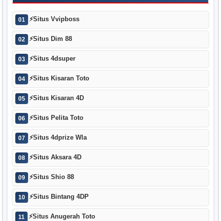
⚡
Situs Vvipboss
01
⚡
Situs Dim 88
02
⚡
Situs 4dsuper
03
⚡
Situs Kisaran Toto
04
⚡
Situs Kisaran 4D
05
⚡
Situs Pelita Toto
06
⚡
Situs 4dprize Wla
07
⚡
Situs Aksara 4D
08
⚡
Situs Shio 88
09
⚡
Situs Bintang 4DP
10
⚡
Situs Anugerah Toto
11