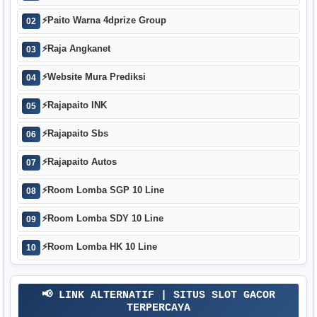
⚡
Paito Warna 4dprize Group
02
⚡
Raja Angkanet
03
⚡
Website Mura Prediksi
04
⚡
Rajapaito INK
05
⚡
Rajapaito Sbs
06
⚡
Rajapaito Autos
07
⚡
Room Lomba SGP 10 Line
08
⚡
Room Lomba SDY 10 Line
09
⚡
Room Lomba HK 10 Line
10
📢 LINK ALTERNATIF | SITUS SLOT GACOR
TERPERCAYA