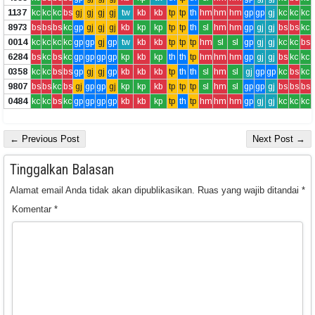
1137
kc
kc
kc
bs
gj
gj
gj
gj
tw
kb
kb
tp
tp
th
hm
hm
hm
gp
gp
gj
kc
kc
kc
8973
bs
bs
bs
kc
gp
gj
gj
gj
kb
kp
kp
tp
tp
th
sl
hm
hm
gp
gj
gj
bs
bs
kc
0014
kc
kc
kc
kc
gp
gp
gj
gp
tw
kb
kb
tp
tp
tp
hm
sl
sl
gp
gj
gj
kc
kc
bs
6284
bs
kc
bs
kc
gp
gp
gp
gp
kp
kb
kp
th
th
tp
hm
hm
hm
gp
gj
gj
bs
kc
kc
0358
kc
kc
bs
bs
gp
gj
gj
gp
kb
kb
kb
tp
th
th
sl
hm
sl
gj
gp
gp
kc
bs
kc
9807
bs
bs
kc
bs
gj
gp
gp
gj
kp
kp
kb
tp
tp
tp
sl
hm
sl
gp
gp
gj
bs
bs
bs
0484
kc
kc
bs
kc
gp
gp
gp
gp
kb
kb
kp
tp
th
tp
hm
hm
hm
gp
gj
gj
kc
kc
kc
← Previous Post
Next Post →
Tinggalkan Balasan
Alamat email Anda tidak akan dipublikasikan.
Ruas yang wajib ditandai
*
Komentar
*