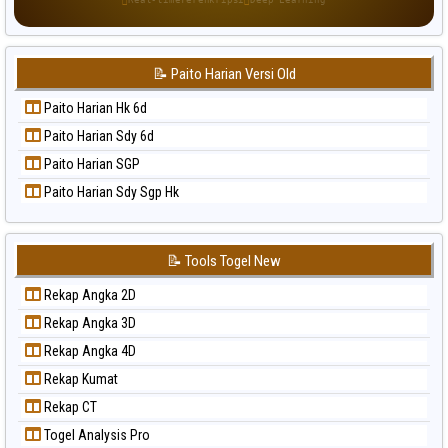
Paito Warna Singapore
Paito Warna Sydney
📝 Paito Harian Versi Old
Paito Warna Sydney Lottery
Paito Warna Sydney Lottery 6d
Paito Harian Hk 6d
Paito Warna Sydney Lotto
Paito Harian Sdy 6d
Paito Warna Sydney Pools 6d
Paito Harian SGP
Paito Warna Taipei
Paito Harian Sdy Sgp Hk
Paito Warna Taiwan
📝 Tools Togel New
Rekap Angka 2D
Rekap Angka 3D
Rekap Angka 4D
Rekap Kumat
Rekap CT
Togel Analysis Pro