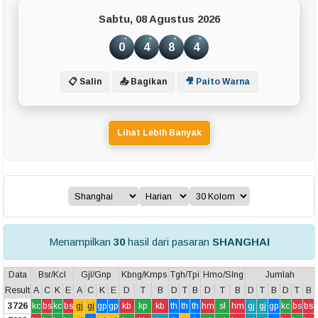
Sabtu, 08 Agustus 2026
0
4
8
4
📋 Salin
📤 Bagikan
🎥 Paito Warna
Lihat Lebih Banyak
Menampilkan
30
hasil dari pasaran
SHANGHAI
Data
Bsr/Kcl
Gjl/Gnp
Kbng/Kmps
Tgh/Tpi
Hmo/Slng
Jumlah
Result
A
C
K
E
A
C
K
E
D
T
B
D
T
B
D
T
B
D
T
B
D
T
B
3726
kc
bs
kc
bs
gj
gj
gp
gp
kb
kp
kb
th
th
th
hm
sl
hm
gj
gj
gp
kc
bs
bs