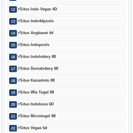
⚡
Situs Indo Vegas 4D
12
⚡
Situs Indo4dpools
13
⚡
Situs Angkanet 4d
14
⚡
Situs Indopools
15
⚡
Situs Indolottery 88
16
⚡
Situs Dunialottery 88
17
⚡
Situs Kaisartoto 88
18
⚡
Situs Wla Togel 88
19
⚡
Situs Indoboss 6D
20
⚡
Situs Microtogel 88
21
⚡
Situs Vegas 6d
22