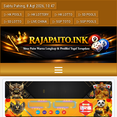
Sabtu Pahing, 8 Agt 2026, 10:47
▷ HK POOLS
▷ HK LOTTERY
▷ HK LOTTO
▷ SD POOLS
▷ SD LOTTO
▷ LIVE CHINA
▷ SGP TOTO
▷ SGP POOLS