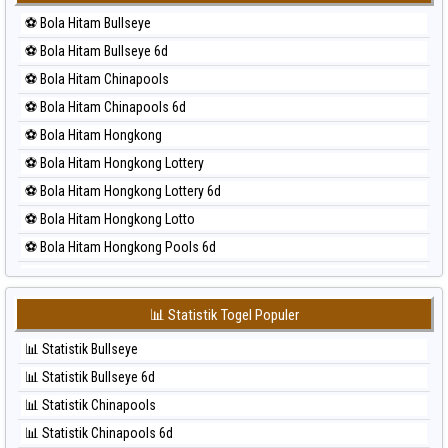
⚽ Bola Merah Korea
⚽ Bola Hitam Bullseye
⚽ Bola Merah Kuda Lari
⚽ Bola Hitam Bullseye 6d
⚽ Bola Merah Magnum Cambodia
⚽ Bola Hitam Chinapools
⚽ Bola Merah Nagoya
⚽ Bola Hitam Chinapools 6d
⚽ Bola Merah North Carolina Day
⚽ Bola Hitam Hongkong
⚽ Bola Merah Pcso
⚽ Bola Hitam Hongkong Lottery
⚽ Bola Merah Sao Paulo
⚽ Bola Hitam Hongkong Lottery 6d
⚽ Bola Merah Singapore
⚽ Bola Hitam Hongkong Lotto
⚽ Bola Merah Sydney
⚽ Bola Hitam Hongkong Pools 6d
⚽ Bola Merah Sydney Lottery
⚽ Bola Hitam Japan
⚽ Bola Merah Sydney Lottery 6d
⚽ Bola Hitam Japan 6d
⚽ Bola Merah Sydney Lotto
📊 Statistik Togel Populer
⚽ Bola Hitam Korea
⚽ Bola Merah Sydney Pools 6d
📊 Statistik Bullseye
⚽ Bola Hitam Kuda Lari
⚽ Bola Merah Taipei
📊 Statistik Bullseye 6d
⚽ Bola Hitam Magnum Cambodia
⚽ Bola Merah Taiwan
📊 Statistik Chinapools
⚽ Bola Hitam Nagoya
📊 Statistik Chinapools 6d
⚽ Bola Hitam North Carolina Day