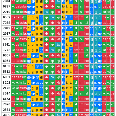
7033
bs
kc
kc
kc
gj
gp
gj
gj
kp
kb
tw
th
tp
th
sl
sl
hm
gj
gj
gp
bs
kc
bs
0897
kc
bs
bs
bs
gp
gp
gj
gj
kb
kb
kp
tp
tp
tp
hm
sl
hm
gp
gp
gj
bs
bs
bs
2219
kc
kc
kc
bs
gp
gp
gj
gj
tw
kp
kb
tp
tp
tp
hm
sl
hm
gp
gj
gj
kc
kc
kc
9552
bs
bs
bs
kc
gj
gj
gj
gp
kp
tw
kp
tp
th
th
hm
hm
sl
gj
gj
gj
bs
kc
bs
7278
bs
kc
bs
bs
gj
gp
gj
gp
kp
kb
kb
th
th
tp
sl
sl
sl
gj
gj
gp
bs
bs
bs
7439
bs
kc
kc
bs
gj
gp
gj
gj
kp
kp
kb
th
th
th
sl
sl
hm
gp
gj
gj
kc
bs
kc
2917
kc
bs
kc
bs
gp
gj
gj
gj
kb
kp
kb
th
tp
tp
sl
hm
hm
gp
gj
gp
kc
kc
bs
5057
bs
kc
bs
bs
gj
gp
gj
gj
kp
kb
kb
th
tp
th
sl
sl
hm
gj
gj
gj
bs
bs
kc
3911
kc
bs
kc
kc
gj
gj
gj
gj
kb
kp
tw
th
tp
tp
hm
hm
hm
gj
gj
gp
kc
kc
kc
3772
kc
bs
bs
kc
gj
gj
gj
gp
kb
tw
kp
th
tp
th
hm
hm
sl
gj
gj
gj
kc
bs
bs
9067
bs
kc
bs
bs
gj
gp
gp
gj
kp
kb
kb
tp
tp
th
sl
hm
sl
gj
gp
gp
bs
bs
kc
6951
bs
bs
bs
kc
gp
gj
gj
gj
kb
kp
kp
th
tp
th
sl
hm
hm
gp
gj
gp
bs
bs
bs
9108
bs
kc
kc
bs
gj
gj
gp
gp
kp
kp
kb
tp
tp
tp
hm
sl
hm
gj
gj
gp
kc
kc
bs
5313
bs
kc
kc
kc
gj
gj
gj
gj
kp
kp
kb
th
th
tp
hm
hm
hm
gp
gp
gp
bs
kc
kc
6881
bs
bs
bs
kc
gp
gp
gp
gj
kb
tw
kp
th
tp
tp
hm
hm
sl
gj
gj
gj
bs
bs
bs
3202
kc
kc
kc
kc
gj
gp
gp
gp
kp
kp
kb
th
tp
tp
sl
hm
hm
gj
gp
gp
bs
kc
kc
2176
kc
kc
bs
bs
gp
gj
gj
gp
kp
kb
kp
tp
tp
tp
sl
hm
sl
gj
gp
gp
kc
bs
kc
3014
kc
kc
kc
kc
gj
gp
gj
gp
kp
kb
kb
th
tp
tp
sl
sl
sl
gj
gj
gj
kc
kc
bs
6153
bs
kc
bs
kc
gp
gj
gj
gj
kp
kb
kp
th
tp
th
sl
hm
hm
gj
gp
gp
bs
bs
bs
7020
bs
kc
kc
kc
gj
gp
gp
gp
kp
kb
kp
th
tp
tp
sl
hm
hm
gj
gp
gp
bs
kc
kc
2571
kc
bs
bs
kc
gp
gj
gj
gj
kb
kb
kp
th
th
th
sl
hm
hm
gj
gj
gp
bs
kc
bs
4955
kc
bs
bs
bs
gp
gj
gj
gj
kb
kp
tw
th
tp
th
sl
hm
hm
gp
gj
gj
kc
bs
kc