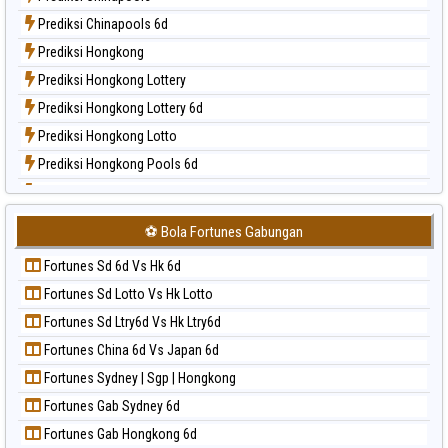
Paito Harian Nagoya
Prediksi Chinapools 6d
Paito Harian New York Midday
Prediksi Hongkong
Paito Harian North Carolina Day
Prediksi Hongkong Lottery
Paito Harian Pcso
Prediksi Hongkong Lottery 6d
Paito Harian Pennsylvania Day
Prediksi Hongkong Lotto
Paito Harian Sao Paulo
Prediksi Hongkong Pools 6d
Paito Harian Singapore
Prediksi Japan
Paito Harian Sydney
Prediksi Japan 6d
Paito Harian Sydney Lottery
⚽ Bola Fortunes Gabungan
Prediksi Korea
Paito Harian Sydney Lottery 6d
Fortunes Sd 6d Vs Hk 6d
Prediksi Kuda Lari
Paito Harian Sydney Lotto
Fortunes Sd Lotto Vs Hk Lotto
Prediksi Magnum Cambodia
Paito Harian Sydney Pools 6d
Fortunes Sd Ltry6d Vs Hk Ltry6d
Prediksi Nagoya
Paito Harian Taipei
Fortunes China 6d Vs Japan 6d
Prediksi North Carolina Day
Paito Harian Taiwan
Fortunes Sydney | Sgp | Hongkong
Prediksi Pcso
Fortunes Gab Sydney 6d
Prediksi Sao Paulo
Fortunes Gab Hongkong 6d
Prediksi Singapore