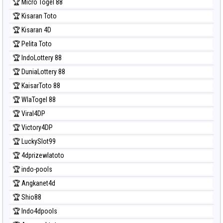
🏆 Micro Togel 88
🏆 Kisaran Toto
🏆 Kisaran 4D
🏆 Pelita Toto
🏆 IndoLottery 88
🏆 DuniaLottery 88
🏆 KaisarToto 88
🏆 WlaTogel 88
🏆 Viral4DP
🏆 Victory4DP
🏆 LuckySlot99
🏆 4dprizewlatoto
🏆 indo-pools
🏆 Angkanet4d
🏆 Shio88
🏆 Indo4dpools