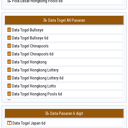
📝 Pola Dasar Hongkong Pools 6d
📊 Statistik Singapore
📝 Pola Dasar Japan
📊 Statistik Sydney
📝 Pola Dasar Japan 6d
📊 Statistik Sydney Lottery
📝 Data Togel All Pasaran
📝 Pola Dasar Korea
📊 Statistik Sydney Lottery 6d
Data Togel Bullseye
📝 Pola Dasar Kuda Lari
📊 Statistik Sydney Lotto
Data Togel Bullseye 6d
📝 Pola Dasar Magnum Cambodia
📊 Statistik Sydney Pools 6d
Data Togel Chinapools
📝 Pola Dasar Nagoya
📊 Statistik Taipei
Data Togel Chinapools 6d
📝 Pola Dasar North Carolina Day
📊 Statistik Taiwan
Data Togel Hongkong
📝 Pola Dasar Pcso
Data Togel Hongkong Lottery
📝 Pola Dasar Sao Paulo
Data Togel Hongkong Lottery 6d
📝 Pola Dasar Singapore
Data Togel Hongkong Lotto
📝 Pola Dasar Sydney
Data Togel Hongkong Pools 6d
📝 Pola Dasar Sydney Lottery
Data Togel Japan
📝 Pola Dasar Sydney Lottery 6d
Data Togel Japan 6d
📝 Pola Dasar Sydney Lotto
📝 Data Pasaran 6 digit
Data Togel Korea
📝 Pola Dasar Sydney Pools 6d
Data Togel Japan 6d
Data Togel Kuda Lari