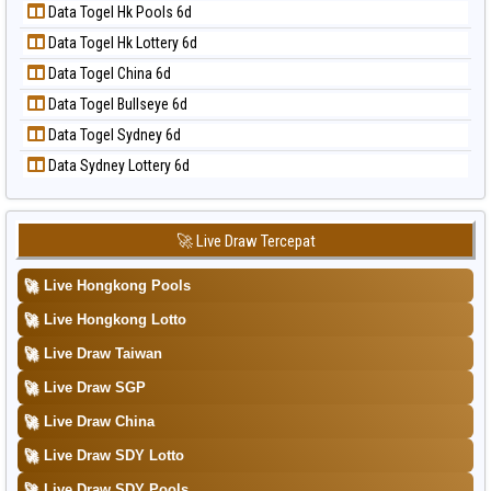
📝 Pola Dasar Taipei
Data Togel Hk Pools 6d
Data Togel Magnum Cambodia
📝 Pola Dasar Taiwan
Data Togel Hk Lottery 6d
Data Togel Nagoya
Data Togel China 6d
Data Togel North Carolina Day
Data Togel Bullseye 6d
Data Togel Pcso
Data Togel Sydney 6d
Data Togel Sao Paulo
Data Sydney Lottery 6d
Data Togel Singapore
Data Togel Sydney
Data Togel Sydney Lottery
🚀 Live Draw Tercepat
Data Togel Sydney Lottery 6d
🚀
Live Hongkong Pools
Data Togel Sydney Lotto
🚀
Live Hongkong Lotto
Data Togel Sydney Pools 6d
🚀
Live Draw Taiwan
Data Togel Taipei
🚀
Live Draw SGP
Data Togel Taiwan
🚀
Live Draw China
🚀
Live Draw SDY Lotto
🚀
Live Draw SDY Pools