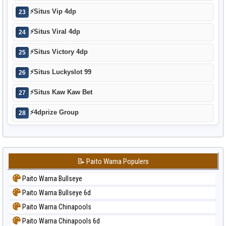
⚡
Situs Vip 4dp
23
⚡
Situs Viral 4dp
24
⚡
Situs Victory 4dp
25
⚡
Situs Luckyslot 99
26
⚡
Situs Kaw Kaw Bet
27
⚡
4dprize Group
28
📝 Paito Warna Populers
Paito Warna Bullseye
Paito Warna Bullseye 6d
Paito Warna Chinapools
Paito Warna Chinapools 6d