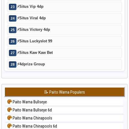
⚡
Situs Vip 4dp
23
⚡
Situs Viral 4dp
24
⚡
Situs Victory 4dp
25
⚡
Situs Luckyslot 99
26
⚡
Situs Kaw Kaw Bet
27
⚡
4dprize Group
28
📝 Paito Warna Populers
Paito Warna Bullseye
Paito Warna Bullseye 6d
Paito Warna Chinapools
Paito Warna Chinapools 6d