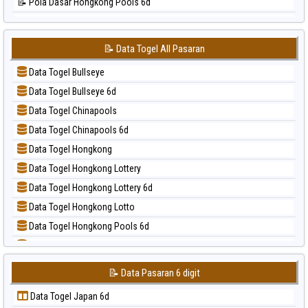
📝 Pola Dasar Hongkong Pools 6d
📊 Statistik Singapore
📝 Pola Dasar Japan
📊 Statistik Sydney
📝 Pola Dasar Japan 6d
📊 Statistik Sydney Lottery
📝 Data Togel All Pasaran
📝 Pola Dasar Korea
📊 Statistik Sydney Lottery 6d
Data Togel Bullseye
📝 Pola Dasar Kuda Lari
📊 Statistik Sydney Lotto
Data Togel Bullseye 6d
📝 Pola Dasar Magnum Cambodia
📊 Statistik Sydney Pools 6d
Data Togel Chinapools
📝 Pola Dasar Nagoya
📊 Statistik Taipei
Data Togel Chinapools 6d
📝 Pola Dasar North Carolina Day
📊 Statistik Taiwan
Data Togel Hongkong
📝 Pola Dasar Pcso
Data Togel Hongkong Lottery
📝 Pola Dasar Sao Paulo
Data Togel Hongkong Lottery 6d
📝 Pola Dasar Singapore
Data Togel Hongkong Lotto
📝 Pola Dasar Sydney
Data Togel Hongkong Pools 6d
📝 Pola Dasar Sydney Lottery
Data Togel Japan
📝 Pola Dasar Sydney Lottery 6d
Data Togel Japan 6d
📝 Pola Dasar Sydney Lotto
📝 Data Pasaran 6 digit
Data Togel Korea
📝 Pola Dasar Sydney Pools 6d
Data Togel Japan 6d
Data Togel Kuda Lari