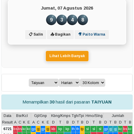
Jumat, 07 Agustus 2026
9
3
4
8
📋 Salin
📤 Bagikan
🎥 Paito Warna
Lihat Lebih Banyak
Menampilkan
30
hasil dari pasaran
TAIYUAN
Data
Bsr/Kcl
Gjl/Gnp
Kbng/Kmps
Tgh/Tpi
Hmo/Slng
Jumlah
Result
A
C
K
E
A
C
K
E
D
T
B
D
T
B
D
T
B
D
T
B
D
T
B
6721
bs
bs
kc
kc
gp
gj
gp
gj
kb
kp
kp
th
th
tp
sl
sl
sl
gp
gj
gj
kc
bs
kc