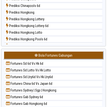
Paito Harian Nagoya
Prediksi Chinapools 6d
Paito Harian New York Midday
Prediksi Hongkong
Paito Harian North Carolina Day
Prediksi Hongkong Lottery
Paito Harian Pcso
Prediksi Hongkong Lottery 6d
Paito Harian Pennsylvania Day
Prediksi Hongkong Lotto
Paito Harian Sao Paulo
Prediksi Hongkong Pools 6d
Paito Harian Singapore
Prediksi Japan
Paito Harian Sydney
Prediksi Japan 6d
Paito Harian Sydney Lottery
⚽ Bola Fortunes Gabungan
Prediksi Korea
Paito Harian Sydney Lottery 6d
Fortunes Sd 6d Vs Hk 6d
Prediksi Kuda Lari
Paito Harian Sydney Lotto
Fortunes Sd Lotto Vs Hk Lotto
Prediksi Magnum Cambodia
Paito Harian Sydney Pools 6d
Fortunes Sd Ltry6d Vs Hk Ltry6d
Prediksi Nagoya
Paito Harian Taipei
Fortunes China 6d Vs Japan 6d
Prediksi North Carolina Day
Paito Harian Taiwan
Fortunes Sydney | Sgp | Hongkong
Prediksi Pcso
Fortunes Gab Sydney 6d
Prediksi Sao Paulo
Fortunes Gab Hongkong 6d
Prediksi Singapore