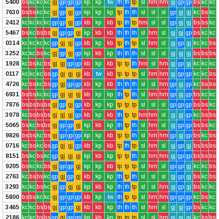
5400
bs
kc
kc
kc
gj
gp
gp
gp
kp
kp
tw
th
th
tp
sl
hm
hm
gj
gp
gp
bs
kc
kc
7630
bs
bs
kc
kc
gj
gp
gj
gp
kp
kp
kp
tp
th
th
sl
sl
sl
gp
gj
gj
kc
bs
kc
2412
kc
kc
kc
kc
gp
gp
gj
gp
kb
kp
kb
tp
th
tp
hm
sl
sl
gp
gj
gj
bs
bs
kc
5467
bs
kc
bs
bs
gj
gp
gp
gj
kp
kb
kb
th
th
th
sl
hm
sl
gj
gj
gp
bs
kc
kc
0314
kc
kc
kc
kc
gp
gj
gj
gp
kb
kp
kb
tp
th
tp
sl
hm
sl
gj
gp
gj
kc
kc
bs
3252
kc
kc
bs
kc
gj
gp
gj
gp
kp
kb
kp
th
th
th
sl
sl
sl
gj
gj
gj
bs
bs
bs
1928
kc
bs
kc
bs
gj
gj
gp
gp
kb
kp
kb
tp
tp
th
hm
sl
hm
gj
gp
gj
kc
kc
kc
0117
kc
kc
kc
bs
gp
gj
gj
gj
kb
tw
kb
tp
tp
tp
sl
hm
hm
gj
gp
gp
kc
kc
bs
4726
kc
bs
kc
bs
gp
gj
gp
gp
kb
kp
kb
th
th
th
sl
sl
hm
gp
gj
gp
kc
bs
bs
6931
bs
bs
kc
kc
gp
gj
gj
gj
kb
kp
kp
th
tp
th
sl
hm
hm
gp
gj
gp
bs
kc
kc
7876
bs
bs
bs
bs
gj
gp
gj
gp
kb
kp
kp
tp
tp
tp
sl
sl
sl
gp
gp
gp
bs
bs
kc
3978
kc
bs
bs
bs
gj
gj
gj
gp
kb
kp
kb
th
tp
tp
hm
hm
sl
gj
gj
gp
kc
bs
bs
5065
bs
kc
bs
bs
gj
gp
gp
gj
kp
kb
kp
th
tp
th
sl
hm
sl
gj
gp
gp
bs
bs
kc
9826
bs
bs
kc
bs
gj
gp
gp
gp
kp
kp
kb
tp
tp
th
sl
hm
hm
gp
gj
gp
bs
kc
bs
0716
kc
bs
kc
bs
gp
gj
gj
gp
kb
kp
kb
tp
th
tp
sl
hm
sl
gj
gp
gj
bs
bs
bs
8151
bs
kc
bs
kc
gp
gj
gj
gj
kp
kb
kp
tp
tp
th
sl
hm
hm
gj
gp
gp
bs
bs
bs
9205
bs
kc
kc
bs
gj
gp
gp
gj
kp
kp
kb
tp
tp
tp
sl
hm
sl
gp
gp
gj
kc
kc
bs
2763
kc
bs
bs
kc
gp
gj
gp
gj
kb
kp
kp
th
tp
th
sl
sl
sl
gj
gp
gj
bs
kc
bs
3293
kc
kc
bs
kc
gj
gp
gj
gj
kp
kb
kp
th
th
tp
sl
sl
hm
gj
gp
gj
bs
kc
kc
5800
bs
bs
kc
kc
gj
gp
gp
gp
kb
kp
tw
th
tp
tp
sl
hm
hm
gp
gp
gp
kc
bs
kc
3465
kc
kc
bs
bs
gj
gp
gp
gj
kb
kb
kp
th
th
th
sl
hm
sl
gj
gj
gp
bs
kc
kc
2186
kc
kc
bs
bs
gp
gj
gp
gp
kp
kb
kp
tp
tp
tp
sl
sl
hm
gj
gj
gj
kc
bs
bs