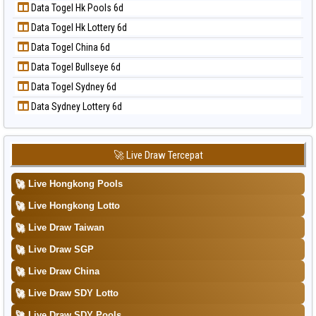
📝 Pola Dasar Taipei
Data Togel Hk Pools 6d
Data Togel Magnum Cambodia
📝 Pola Dasar Taiwan
Data Togel Hk Lottery 6d
Data Togel Nagoya
Data Togel China 6d
Data Togel North Carolina Day
Data Togel Bullseye 6d
Data Togel Pcso
Data Togel Sydney 6d
Data Togel Sao Paulo
Data Sydney Lottery 6d
Data Togel Singapore
Data Togel Sydney
Data Togel Sydney Lottery
🚀 Live Draw Tercepat
Data Togel Sydney Lottery 6d
🚀
Live Hongkong Pools
Data Togel Sydney Lotto
🚀
Live Hongkong Lotto
Data Togel Sydney Pools 6d
🚀
Live Draw Taiwan
Data Togel Taipei
🚀
Live Draw SGP
Data Togel Taiwan
🚀
Live Draw China
🚀
Live Draw SDY Lotto
🚀
Live Draw SDY Pools