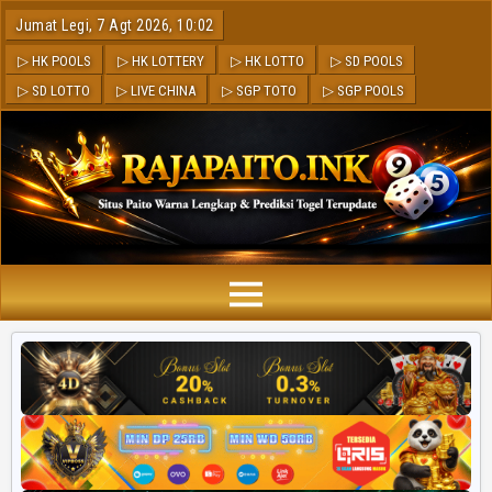
Jumat Legi, 7 Agt 2026, 10:02
▷ HK POOLS
▷ HK LOTTERY
▷ HK LOTTO
▷ SD POOLS
▷ SD LOTTO
▷ LIVE CHINA
▷ SGP TOTO
▷ SGP POOLS