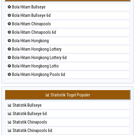
⚽ Bola Merah Korea
⚽ Bola Hitam Bullseye
⚽ Bola Merah Kuda Lari
⚽ Bola Hitam Bullseye 6d
⚽ Bola Merah Magnum Cambodia
⚽ Bola Hitam Chinapools
⚽ Bola Merah Nagoya
⚽ Bola Hitam Chinapools 6d
⚽ Bola Merah North Carolina Day
⚽ Bola Hitam Hongkong
⚽ Bola Merah Pcso
⚽ Bola Hitam Hongkong Lottery
⚽ Bola Merah Sao Paulo
⚽ Bola Hitam Hongkong Lottery 6d
⚽ Bola Merah Singapore
⚽ Bola Hitam Hongkong Lotto
⚽ Bola Merah Sydney
⚽ Bola Hitam Hongkong Pools 6d
⚽ Bola Merah Sydney Lottery
⚽ Bola Hitam Japan
⚽ Bola Merah Sydney Lottery 6d
⚽ Bola Hitam Japan 6d
⚽ Bola Merah Sydney Lotto
📊 Statistik Togel Populer
⚽ Bola Hitam Korea
⚽ Bola Merah Sydney Pools 6d
📊 Statistik Bullseye
⚽ Bola Hitam Kuda Lari
⚽ Bola Merah Taipei
📊 Statistik Bullseye 6d
⚽ Bola Hitam Magnum Cambodia
⚽ Bola Merah Taiwan
📊 Statistik Chinapools
⚽ Bola Hitam Nagoya
📊 Statistik Chinapools 6d
⚽ Bola Hitam North Carolina Day