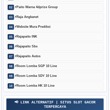
⚡
Paito Warna 4dprize Group
02
⚡
Raja Angkanet
03
⚡
Website Mura Prediksi
04
⚡
Rajapaito INK
05
⚡
Rajapaito Sbs
06
⚡
Rajapaito Autos
07
⚡
Room Lomba SGP 10 Line
08
⚡
Room Lomba SDY 10 Line
09
⚡
Room Lomba HK 10 Line
10
📢 LINK ALTERNATIF | SITUS SLOT GACOR
TERPERCAYA