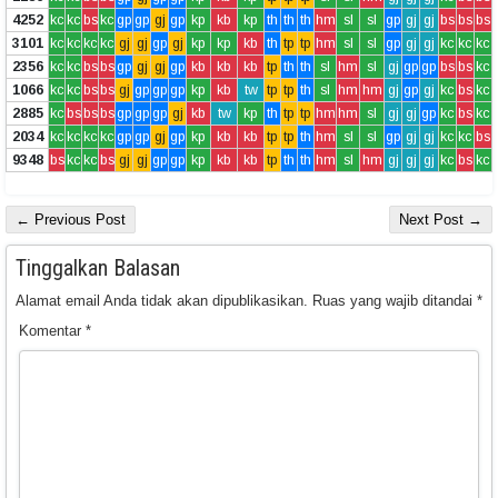
4252
kc
kc
bs
kc
gp
gp
gj
gp
kp
kb
kp
th
th
th
hm
sl
sl
gp
gj
gj
bs
bs
bs
3101
kc
kc
kc
kc
gj
gj
gp
gj
kp
kp
kb
th
tp
tp
hm
sl
sl
gp
gj
gj
kc
kc
kc
2356
kc
kc
bs
bs
gp
gj
gj
gp
kb
kb
kb
tp
th
th
sl
hm
sl
gj
gp
gp
bs
bs
kc
1066
kc
kc
bs
bs
gj
gp
gp
gp
kp
kb
tw
tp
tp
th
sl
hm
hm
gj
gp
gj
kc
bs
kc
2885
kc
bs
bs
bs
gp
gp
gp
gj
kb
tw
kp
th
tp
tp
hm
hm
sl
gj
gj
gp
kc
bs
kc
2034
kc
kc
kc
kc
gp
gp
gj
gp
kp
kb
kb
tp
tp
th
hm
sl
sl
gp
gj
gj
kc
kc
bs
9348
bs
kc
kc
bs
gj
gj
gp
gp
kp
kb
kb
tp
th
th
hm
sl
hm
gj
gj
gj
kc
bs
kc
← Previous Post
Next Post →
Tinggalkan Balasan
Alamat email Anda tidak akan dipublikasikan.
Ruas yang wajib ditandai
*
Komentar
*