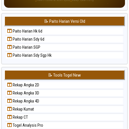
Paito Warna Singapore
Paito Warna Sydney
📝 Paito Harian Versi Old
Paito Warna Sydney Lottery
Paito Warna Sydney Lottery 6d
Paito Harian Hk 6d
Paito Warna Sydney Lotto
Paito Harian Sdy 6d
Paito Warna Sydney Pools 6d
Paito Harian SGP
Paito Warna Taipei
Paito Harian Sdy Sgp Hk
Paito Warna Taiwan
📝 Tools Togel New
Rekap Angka 2D
Rekap Angka 3D
Rekap Angka 4D
Rekap Kumat
Rekap CT
Togel Analysis Pro