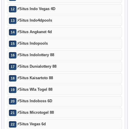
⚡
Situs Indo Vegas 4D
12
⚡
Situs Indo4dpools
13
⚡
Situs Angkanet 4d
14
⚡
Situs Indopools
15
⚡
Situs Indolottery 88
16
⚡
Situs Dunialottery 88
17
⚡
Situs Kaisartoto 88
18
⚡
Situs Wla Togel 88
19
⚡
Situs Indoboss 6D
20
⚡
Situs Microtogel 88
21
⚡
Situs Vegas 6d
22