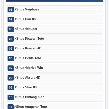
⚡
Situs Vvipboss
01
⚡
Situs Dim 88
02
⚡
Situs 4dsuper
03
⚡
Situs Kisaran Toto
04
⚡
Situs Kisaran 4D
05
⚡
Situs Pelita Toto
06
⚡
Situs 4dprize Wla
07
⚡
Situs Aksara 4D
08
⚡
Situs Shio 88
09
⚡
Situs Bintang 4DP
10
⚡
Situs Anugerah Toto
11