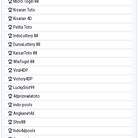
🏆 Micro Togel 88
🏆 Kisaran Toto
🏆 Kisaran 4D
🏆 Pelita Toto
🏆 IndoLottery 88
🏆 DuniaLottery 88
🏆 KaisarToto 88
🏆 WlaTogel 88
🏆 Viral4DP
🏆 Victory4DP
🏆 LuckySlot99
🏆 4dprizewlatoto
🏆 indo-pools
🏆 Angkanet4d
🏆 Shio88
🏆 Indo4dpools