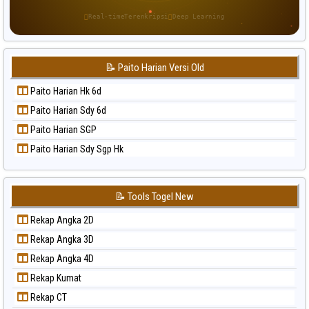
Paito Warna Sao Paulo
Real-time
Terenkripsi
Deep Learning
Paito Warna Singapore
Paito Warna Sydney
📝 Paito Harian Versi Old
Paito Warna Sydney Lottery
Paito Warna Sydney Lottery 6d
Paito Harian Hk 6d
Paito Warna Sydney Lotto
Paito Harian Sdy 6d
Paito Warna Sydney Pools 6d
Paito Harian SGP
Paito Warna Taipei
Paito Harian Sdy Sgp Hk
Paito Warna Taiwan
📝 Tools Togel New
Rekap Angka 2D
Rekap Angka 3D
Rekap Angka 4D
Rekap Kumat
Rekap CT