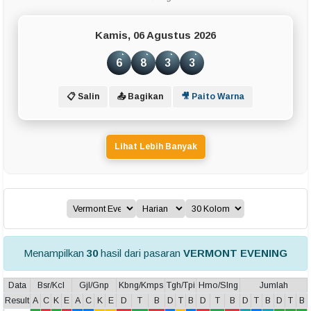
Kamis, 06 Agustus 2026
6
8
3
3
📋 Salin
📤 Bagikan
🎥 Paito Warna
Lihat Lebih Banyak
Menampilkan
30
hasil dari pasaran
VERMONT EVENING
Data
Bsr/Kcl
Gjl/Gnp
Kbng/Kmps
Tgh/Tpi
Hmo/Slng
Jumlah
Result
A
C
K
E
A
C
K
E
D
T
B
D
T
B
D
T
B
D
T
B
D
T
B