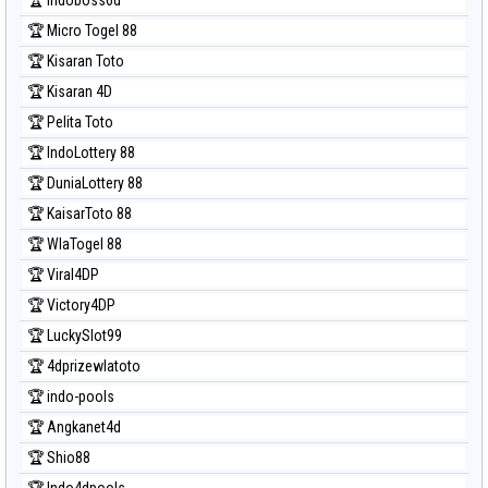
🏆 Micro Togel 88
🏆 Kisaran Toto
🏆 Kisaran 4D
🏆 Pelita Toto
🏆 IndoLottery 88
🏆 DuniaLottery 88
🏆 KaisarToto 88
🏆 WlaTogel 88
🏆 Viral4DP
🏆 Victory4DP
🏆 LuckySlot99
🏆 4dprizewlatoto
🏆 indo-pools
🏆 Angkanet4d
🏆 Shio88
🏆 Indo4dpools