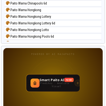
Paito Warna Chinapools 6d
Paito Warna Hongkong
Paito Warna Hongkong Lottery
Paito Warna Hongkong Lottery 6d
Paito Warna Hongkong Lotto
Paito Warna Hongkong Pools 6d
Paito Warna Japan
Paito Warna Japan 6d
POWERED BY AI RAJAPAITO
Paito Warna Korea
Paito Warna Kuda Lari
Paito Warna Magnum Cambodia
Paito Warna Nagoya
Smart Paito AI
NEW
🤖
Paito Warna New York Midday
Prediksi · Analisis ·
Visual
Paito Warna North Carolina Day
Paito Warna Pcso
Paito Warna Pennsylvania Day