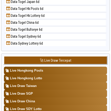
Data Togel Japan 6d
Data Togel Kuda Lari
📝 Pola Dasar Taipei
Data Togel Hk Pools 6d
Data Togel Magnum Cambodia
📝 Pola Dasar Taiwan
Data Togel Hk Lottery 6d
Data Togel Nagoya
Data Togel China 6d
Data Togel North Carolina Day
Data Togel Bullseye 6d
Data Togel Pcso
Data Togel Sydney 6d
Data Togel Sao Paulo
Data Sydney Lottery 6d
Data Togel Singapore
Data Togel Sydney
Data Togel Sydney Lottery
🚀 Live Draw Tercepat
Data Togel Sydney Lottery 6d
🚀
Live Hongkong Pools
Data Togel Sydney Lotto
🚀
Live Hongkong Lotto
Data Togel Sydney Pools 6d
🚀
Live Draw Taiwan
Data Togel Taipei
🚀
Live Draw SGP
Data Togel Taiwan
🚀
Live Draw China
🚀
Live Draw SDY Lotto