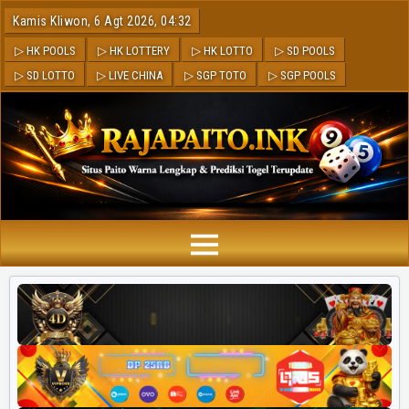
Kamis Kliwon, 6 Agt 2026, 04:32
▷ HK POOLS
▷ HK LOTTERY
▷ HK LOTTO
▷ SD POOLS
▷ SD LOTTO
▷ LIVE CHINA
▷ SGP TOTO
▷ SGP POOLS