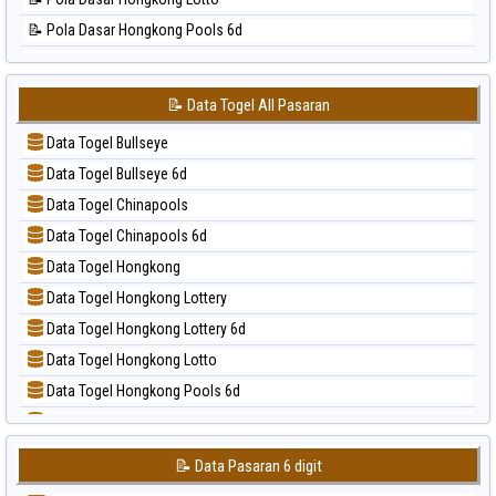
📊 Statistik Sao Paulo
📝 Pola Dasar Hongkong Pools 6d
📊 Statistik Singapore
📝 Pola Dasar Japan
📊 Statistik Sydney
📝 Pola Dasar Japan 6d
📊 Statistik Sydney Lottery
📝 Data Togel All Pasaran
📝 Pola Dasar Korea
📊 Statistik Sydney Lottery 6d
Data Togel Bullseye
📝 Pola Dasar Kuda Lari
📊 Statistik Sydney Lotto
Data Togel Bullseye 6d
📝 Pola Dasar Magnum Cambodia
📊 Statistik Sydney Pools 6d
Data Togel Chinapools
📝 Pola Dasar Nagoya
📊 Statistik Taipei
Data Togel Chinapools 6d
📝 Pola Dasar North Carolina Day
📊 Statistik Taiwan
Data Togel Hongkong
📝 Pola Dasar Pcso
Data Togel Hongkong Lottery
📝 Pola Dasar Sao Paulo
Data Togel Hongkong Lottery 6d
📝 Pola Dasar Singapore
Data Togel Hongkong Lotto
📝 Pola Dasar Sydney
Data Togel Hongkong Pools 6d
📝 Pola Dasar Sydney Lottery
Data Togel Japan
📝 Pola Dasar Sydney Lottery 6d
Data Togel Japan 6d
📝 Pola Dasar Sydney Lotto
📝 Data Pasaran 6 digit
Data Togel Korea
📝 Pola Dasar Sydney Pools 6d