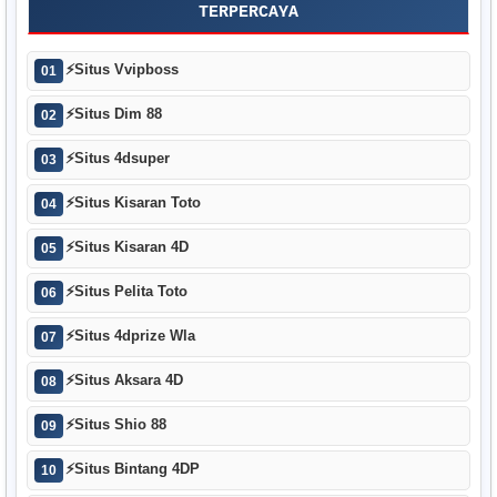
TERPERCAYA
⚡
Situs Vvipboss
01
⚡
Situs Dim 88
02
⚡
Situs 4dsuper
03
⚡
Situs Kisaran Toto
04
⚡
Situs Kisaran 4D
05
⚡
Situs Pelita Toto
06
⚡
Situs 4dprize Wla
07
⚡
Situs Aksara 4D
08
⚡
Situs Shio 88
09
⚡
Situs Bintang 4DP
10