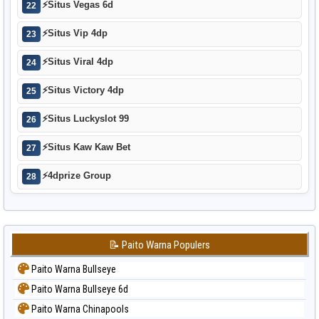
⚡
Situs Vegas 6d
22
⚡
Situs Vip 4dp
23
⚡
Situs Viral 4dp
24
⚡
Situs Victory 4dp
25
⚡
Situs Luckyslot 99
26
⚡
Situs Kaw Kaw Bet
27
⚡
4dprize Group
28
📝 Paito Warna Populers
Paito Warna Bullseye
Paito Warna Bullseye 6d
Paito Warna Chinapools