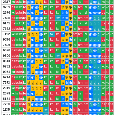
2837
kc
bs
kc
bs
gp
gp
gj
gj
kb
kp
kb
th
tp
th
hm
sl
hm
gj
gp
gj
kc
kc
kc
9209
bs
kc
kc
bs
gj
gp
gp
gj
kp
kp
kb
tp
tp
tp
sl
hm
sl
gp
gp
gj
kc
kc
bs
2676
kc
bs
bs
bs
gp
gp
gj
gp
kb
kb
kp
th
th
tp
hm
sl
sl
gp
gp
gp
bs
kc
kc
7488
bs
kc
bs
bs
gj
gp
gp
gp
kp
kb
tw
th
th
tp
sl
hm
hm
gp
gj
gj
kc
kc
bs
6141
bs
kc
kc
kc
gp
gj
gp
gj
kp
kb
kp
th
tp
th
sl
sl
sl
gj
gj
gj
bs
bs
bs
7682
bs
bs
bs
kc
gj
gp
gp
gp
kp
kb
kp
tp
th
tp
sl
hm
hm
gp
gj
gj
kc
bs
kc
3112
kc
kc
kc
kc
gj
gj
gj
gp
kp
tw
kb
th
tp
tp
hm
hm
sl
gp
gp
gj
kc
kc
kc
9036
bs
kc
kc
bs
gj
gp
gj
gp
kp
kb
kb
tp
tp
th
sl
sl
sl
gj
gj
gj
bs
kc
bs
7406
bs
kc
kc
bs
gj
gp
gp
gp
kp
kp
kb
th
th
tp
sl
hm
hm
gp
gp
gp
kc
kc
bs
6690
bs
bs
bs
kc
gp
gp
gj
gp
tw
kb
kp
th
th
tp
hm
sl
sl
gj
gp
gj
kc
bs
bs
9800
bs
bs
kc
kc
gj
gp
gp
gp
kp
kp
tw
tp
tp
tp
sl
hm
hm
gp
gp
gp
bs
bs
kc
8613
bs
bs
kc
kc
gp
gp
gj
gj
kp
kp
kb
tp
th
tp
hm
sl
hm
gj
gj
gp
bs
bs
kc
6752
bs
bs
bs
kc
gp
gj
gj
gp
kb
kp
kp
th
tp
th
sl
hm
sl
gp
gj
gj
kc
kc
bs
0964
kc
bs
bs
kc
gp
gj
gp
gp
kb
kp
kp
tp
tp
th
sl
sl
hm
gj
gp
gj
bs
bs
kc
6214
bs
kc
kc
kc
gp
gp
gj
gp
kp
kp
kb
th
tp
tp
hm
sl
sl
gp
gj
gj
bs
kc
bs
7573
bs
bs
bs
kc
gj
gj
gj
gj
kp
kb
kp
tp
th
th
hm
hm
hm
gj
gj
gj
kc
kc
kc
2919
kc
bs
kc
bs
gp
gj
gj
gj
kb
kp
kb
th
tp
tp
sl
hm
hm
gp
gj
gj
kc
kc
kc
2079
kc
kc
bs
bs
gp
gp
gj
gj
kp
kb
kb
tp
tp
tp
hm
sl
hm
gp
gj
gj
kc
bs
bs
5164
bs
kc
bs
kc
gj
gj
gp
gp
kp
kb
kp
th
tp
th
hm
sl
hm
gp
gj
gj
bs
bs
kc
7268
bs
kc
bs
bs
gj
gp
gp
gp
kp
kb
kb
th
th
th
sl
hm
hm
gj
gp
gj
bs
bs
bs
1135
kc
kc
kc
bs
gj
gj
gj
gj
tw
kb
kb
tp
tp
th
hm
hm
hm
gp
gp
gp
kc
kc
bs
0064
kc
kc
bs
kc
gp
gp
gp
gp
tw
kb
kp
tp
tp
th
hm
hm
hm
gp
gp
gj
kc
bs
kc