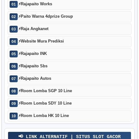
⚡
Rajapaito Works
01
⚡
Paito Warna 4dprize Group
02
⚡
Raja Angkanet
03
⚡
Website Mura Prediksi
04
⚡
Rajapaito INK
05
⚡
Rajapaito Sbs
06
⚡
Rajapaito Autos
07
⚡
Room Lomba SGP 10 Line
08
⚡
Room Lomba SDY 10 Line
09
⚡
Room Lomba HK 10 Line
10
📢 LINK ALTERNATIF | SITUS SLOT GACOR