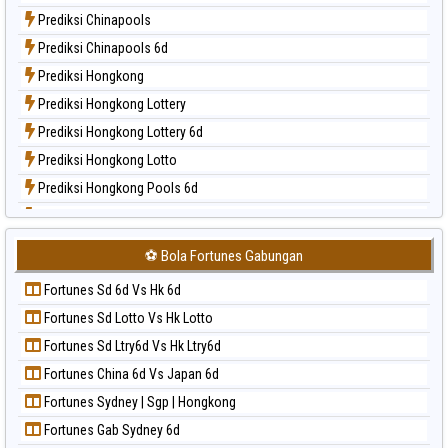
Paito Harian Magnum Cambodia
Prediksi Chinapools
Paito Harian Nagoya
Prediksi Chinapools 6d
Paito Harian New York Midday
Prediksi Hongkong
Paito Harian North Carolina Day
Prediksi Hongkong Lottery
Paito Harian Pcso
Prediksi Hongkong Lottery 6d
Paito Harian Pennsylvania Day
Prediksi Hongkong Lotto
Paito Harian Sao Paulo
Prediksi Hongkong Pools 6d
Paito Harian Singapore
Prediksi Japan
Paito Harian Sydney
Prediksi Japan 6d
Paito Harian Sydney Lottery
⚽ Bola Fortunes Gabungan
Prediksi Korea
Paito Harian Sydney Lottery 6d
Fortunes Sd 6d Vs Hk 6d
Prediksi Kuda Lari
Paito Harian Sydney Lotto
Fortunes Sd Lotto Vs Hk Lotto
Prediksi Magnum Cambodia
Paito Harian Sydney Pools 6d
Fortunes Sd Ltry6d Vs Hk Ltry6d
Prediksi Nagoya
Paito Harian Taipei
Fortunes China 6d Vs Japan 6d
Prediksi North Carolina Day
Paito Harian Taiwan
Fortunes Sydney | Sgp | Hongkong
Prediksi Pcso
Fortunes Gab Sydney 6d
Prediksi Sao Paulo