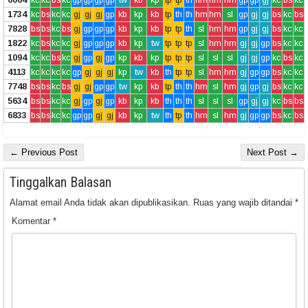
1734
kc
bs
kc
kc
gj
gj
gj
gp
kb
kp
kb
tp
th
th
hm
hm
sl
gp
gj
gj
bs
kc
bs
7828
bs
bs
kc
bs
gj
gp
gp
gp
kb
kp
kb
tp
tp
th
sl
hm
hm
gp
gj
gj
bs
kc
kc
1822
kc
bs
kc
kc
gj
gp
gp
gp
kb
kp
tw
tp
tp
tp
sl
hm
hm
gj
gj
gp
bs
kc
kc
1094
kc
kc
bs
kc
gj
gp
gj
gp
kp
kb
kp
tp
tp
tp
sl
sl
sl
gj
gj
gp
kc
bs
kc
4113
kc
kc
kc
kc
gp
gj
gj
gj
kp
tw
kb
th
tp
tp
sl
hm
hm
gj
gp
gp
bs
kc
kc
7748
bs
bs
kc
bs
gj
gj
gp
gp
tw
kp
kb
tp
th
th
hm
sl
hm
gj
gp
gj
bs
kc
kc
5634
bs
bs
kc
kc
gj
gp
gj
gp
kb
kp
kb
th
th
th
sl
sl
sl
gp
gj
gj
kc
bs
bs
6833
bs
bs
kc
kc
gp
gp
gj
gj
kb
kp
tw
th
tp
th
hm
sl
hm
gj
gp
gp
bs
kc
bs
← Previous Post
Next Post →
Tinggalkan Balasan
Alamat email Anda tidak akan dipublikasikan.
Ruas yang wajib ditandai
*
Komentar
*