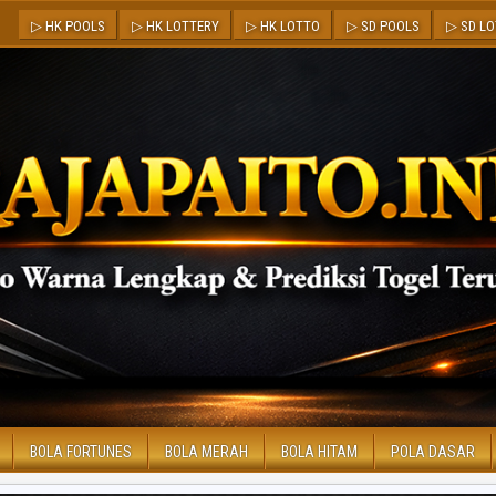
▷ HK POOLS
▷ HK LOTTERY
▷ HK LOTTO
▷ SD POOLS
▷ SD L
BOLA FORTUNES
BOLA MERAH
BOLA HITAM
POLA DASAR