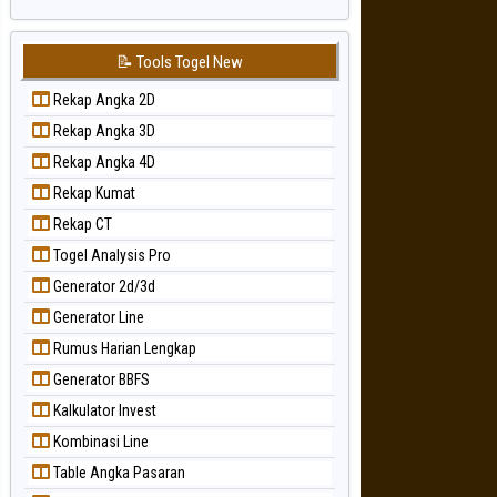
Paito Warna Taiwan
📝 Tools Togel New
Rekap Angka 2D
Rekap Angka 3D
Rekap Angka 4D
Rekap Kumat
Rekap CT
Togel Analysis Pro
Generator 2d/3d
Generator Line
Rumus Harian Lengkap
Generator BBFS
Kalkulator Invest
Kombinasi Line
Table Angka Pasaran