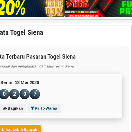
ata Togel Siena
ta Terbaru Pasaran Togel Siena
anggal dan pengeluaran dari situs resmi Siena
Senin, 18 Mei 2026
0
2
0
7
📤 Bagikan
🎥 Paito Warna
Lihat Lebih Banyak