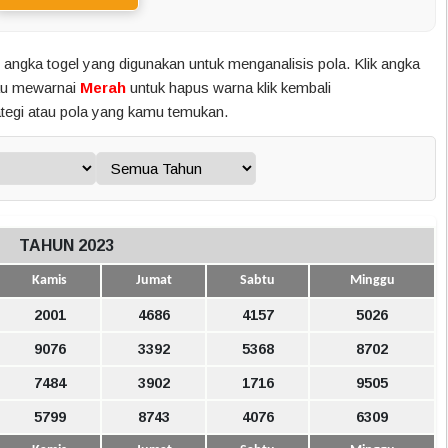
n angka togel yang digunakan untuk menganalisis pola. Klik angka
tau mewarnai
Merah
untuk hapus warna klik kembali
ategi atau pola yang kamu temukan.
TAHUN 2023
Kamis
Jumat
Sabtu
Minggu
2001
4686
4157
5026
9076
3392
5368
8702
7484
3902
1716
9505
5799
8743
4076
6309