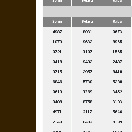
Senin
Selasa
Rabu
Senin
Selasa
Rabu
4987
8031
0673
1079
9632
8965
0721
3107
1565
0418
9492
2487
9715
2957
8418
6846
5730
5288
9610
3369
3452
0408
8758
3103
4971
2117
5646
2149
0402
8199
6391
4461
1934