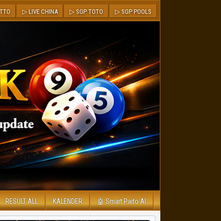
OTTO
▷ LIVE CHINA
▷ SGP TOTO
▷ SGP POOLS
RESULT ALL
KALENDER
🤖 Smart Paito AI