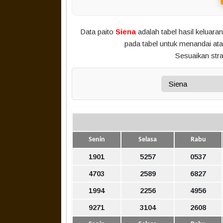
Data paito
Siena
adalah tabel hasil keluara
pada tabel untuk menandai a
Sesuaikan str
Senin
Selasa
Rabu
1901
5257
0537
4703
2589
6827
1994
2256
4956
9271
3104
2608