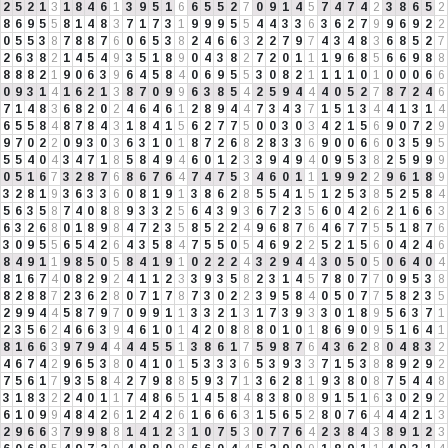
2
5
2
1
3
1
8
4
6
1
3
9
5
1
6
6
5
5
2
7
0
9
1
4
5
7
4
7
4
2
3
8
6
5
2
8
6
9
5
5
8
1
4
8
3
7
1
7
3
1
9
9
9
5
5
4
4
3
3
6
3
6
2
7
9
9
6
9
2
2
0
5
5
3
8
7
8
8
7
6
0
6
5
3
8
2
4
6
6
3
2
2
7
9
7
4
3
4
8
3
6
8
5
2
7
2
6
3
8
2
1
4
5
4
9
3
5
1
8
9
0
4
3
8
2
7
2
0
1
1
1
9
6
8
5
6
6
9
8
8
8
8
8
2
1
9
0
6
3
9
6
4
5
8
4
0
6
9
5
5
3
0
8
2
1
1
1
1
0
1
0
0
0
6
6
0
9
3
1
4
1
6
2
1
3
8
7
0
9
9
6
3
8
5
4
2
5
9
4
4
4
0
5
2
7
8
7
2
4
6
7
1
4
8
3
6
8
2
0
2
4
6
4
6
1
2
8
9
4
4
7
3
4
3
7
1
5
1
3
4
4
1
3
1
4
6
5
5
8
4
8
7
8
4
3
1
8
4
1
5
6
2
7
7
5
0
0
3
0
3
4
2
1
5
6
9
0
7
2
9
9
7
0
2
2
0
9
3
0
3
6
3
1
0
1
8
7
2
6
8
2
8
3
3
6
9
0
0
6
6
0
3
5
9
5
5
5
4
0
4
3
4
7
1
8
5
8
4
9
4
6
0
1
2
3
3
9
4
9
4
0
9
5
3
8
2
5
9
9
9
0
5
1
6
7
3
2
8
7
6
8
6
7
6
4
7
4
7
5
3
4
6
0
1
1
1
9
9
2
2
9
6
1
8
9
3
2
8
1
9
3
6
3
3
6
0
8
1
9
1
3
8
6
2
8
5
5
4
1
5
1
2
5
3
8
5
2
5
8
4
5
6
3
5
8
7
4
0
8
8
9
3
3
2
5
6
4
3
9
3
6
7
2
3
5
6
0
4
2
6
2
1
6
6
3
6
3
2
6
8
0
1
8
9
8
4
7
2
3
5
8
5
2
2
4
9
6
8
7
6
4
6
7
7
5
5
1
8
7
6
3
0
9
5
5
6
5
4
2
6
4
3
5
8
4
7
5
5
0
5
4
6
9
2
2
5
2
1
5
6
0
4
2
4
6
8
4
9
1
1
9
8
5
0
5
8
4
1
9
1
0
2
2
2
4
3
2
9
4
4
3
0
5
0
5
0
6
4
0
4
8
1
6
7
4
0
8
2
9
2
4
1
1
2
3
3
9
3
5
8
2
3
1
4
5
7
8
0
7
7
0
9
5
3
8
8
2
8
8
7
2
3
6
2
8
0
7
1
7
8
7
3
0
2
2
3
9
5
8
4
0
5
0
7
7
5
8
2
3
5
2
9
9
4
4
5
8
7
9
7
0
9
9
1
1
3
3
2
1
3
1
7
3
9
3
3
0
1
8
9
5
6
3
7
1
2
3
5
6
2
4
6
6
3
9
4
6
1
0
1
4
2
0
8
8
8
0
1
0
1
8
6
9
0
9
5
1
6
4
1
8
1
6
6
3
9
7
9
4
4
4
4
5
5
1
3
8
6
1
7
5
9
8
7
6
4
3
6
2
8
0
4
8
3
2
4
6
7
4
2
9
6
5
3
8
0
4
1
0
1
5
3
3
3
6
5
3
9
3
3
7
1
5
3
8
8
9
2
9
2
7
5
6
1
7
9
3
5
8
4
2
7
9
8
8
5
9
3
7
1
3
6
2
8
1
9
3
8
0
8
7
5
4
4
8
3
1
8
3
2
2
4
0
1
1
7
4
8
6
5
1
4
5
8
4
8
3
8
0
8
9
1
5
1
6
3
0
2
9
2
6
1
0
9
9
4
8
4
2
6
1
2
4
2
6
1
6
6
6
3
1
5
6
5
2
8
0
7
6
4
4
4
2
1
3
2
9
6
6
3
7
9
9
8
8
1
4
1
2
3
1
0
7
5
3
0
7
7
6
4
2
3
8
4
3
8
9
1
2
3