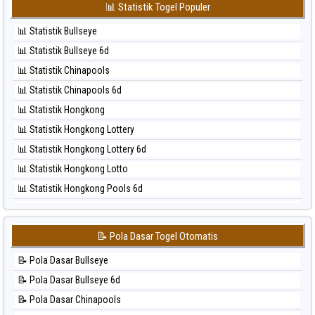
⚽ Bola Merah Sydney Lotto
📊 Statistik Togel Populer
⚽ Bola Hitam Korea
⚽ Bola Merah Sydney Pools 6d
📊 Statistik Bullseye
⚽ Bola Hitam Kuda Lari
⚽ Bola Merah Taipei
📊 Statistik Bullseye 6d
⚽ Bola Hitam Magnum Cambodia
⚽ Bola Merah Taiwan
📊 Statistik Chinapools
⚽ Bola Hitam Nagoya
📊 Statistik Chinapools 6d
⚽ Bola Hitam North Carolina Day
📊 Statistik Hongkong
⚽ Bola Hitam Pcso
📊 Statistik Hongkong Lottery
⚽ Bola Hitam Sao Paulo
📊 Statistik Hongkong Lottery 6d
⚽ Bola Hitam Singapore
📊 Statistik Hongkong Lotto
⚽ Bola Hitam Sydney
📊 Statistik Hongkong Pools 6d
⚽ Bola Hitam Sydney Lottery
📊 Statistik Japan
⚽ Bola Hitam Sydney Lottery 6d
📊 Statistik Japan 6d
⚽ Bola Hitam Sydney Lotto
📝 Pola Dasar Togel Otomatis
📊 Statistik Korea
⚽ Bola Hitam Sydney Pools 6d
📝 Pola Dasar Bullseye
📊 Statistik Kuda Lari
⚽ Bola Hitam Taipei
📝 Pola Dasar Bullseye 6d
📊 Statistik Magnum Cambodia
⚽ Bola Hitam Taiwan
📝 Pola Dasar Chinapools
📊 Statistik Nagoya