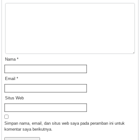
Nama
*
Email
*
Situs Web
Simpan nama, email, dan situs web saya pada peramban ini untuk
komentar saya berikutnya.