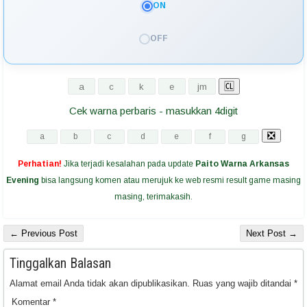
ON
OFF
Cek warna perbaris - masukkan 4digit
Perhatian!
Jika terjadi kesalahan pada update
Paito Warna Arkansas
Evening
bisa langsung komen atau merujuk ke web resmi result game masing
masing, terimakasih.
← Previous Post
Next Post →
Tinggalkan Balasan
Alamat email Anda tidak akan dipublikasikan.
Ruas yang wajib ditandai
*
Komentar
*