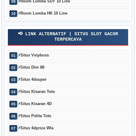
⚡
Room Lomba SDY 10 Line
09
⚡
Room Lomba HK 10 Line
10
📢 LINK ALTERNATIF | SITUS SLOT GACOR
TERPERCAYA
⚡
Situs Vvipboss
01
⚡
Situs Dim 88
02
⚡
Situs 4dsuper
03
⚡
Situs Kisaran Toto
04
⚡
Situs Kisaran 4D
05
⚡
Situs Pelita Toto
06
⚡
Situs 4dprize Wla
07