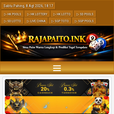
Sabtu Pahing, 8 Agt 2026, 18:17
▷ HK POOLS
▷ HK LOTTERY
▷ HK LOTTO
▷ SD POOLS
▷ SD LOTTO
▷ LIVE CHINA
▷ SGP TOTO
▷ SGP POOLS