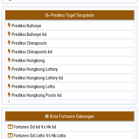
Paito Harian Japan
Paito Harian Japan 6d
📝 Prediksi Togel Terupdate
Paito Harian Korea
Prediksi Bullseye
Paito Harian Kuda Lari
Prediksi Bullseye 6d
Paito Harian Magnum Cambodia
Prediksi Chinapools
Paito Harian Nagoya
Prediksi Chinapools 6d
Paito Harian New York Midday
Prediksi Hongkong
Paito Harian North Carolina Day
Prediksi Hongkong Lottery
Paito Harian Pcso
Prediksi Hongkong Lottery 6d
Paito Harian Pennsylvania Day
Prediksi Hongkong Lotto
Paito Harian Sao Paulo
Prediksi Hongkong Pools 6d
Paito Harian Singapore
Prediksi Japan
Paito Harian Sydney
Prediksi Japan 6d
Paito Harian Sydney Lottery
⚽ Bola Fortunes Gabungan
Prediksi Korea
Paito Harian Sydney Lottery 6d
Fortunes Sd 6d Vs Hk 6d
Prediksi Kuda Lari
Paito Harian Sydney Lotto
Fortunes Sd Lotto Vs Hk Lotto
Prediksi Magnum Cambodia