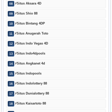
⚡
Situs Aksara 4D
08
⚡
Situs Shio 88
09
⚡
Situs Bintang 4DP
10
⚡
Situs Anugerah Toto
11
⚡
Situs Indo Vegas 4D
12
⚡
Situs Indo4dpools
13
⚡
Situs Angkanet 4d
14
⚡
Situs Indopools
15
⚡
Situs Indolottery 88
16
⚡
Situs Dunialottery 88
17
⚡
Situs Kaisartoto 88
18