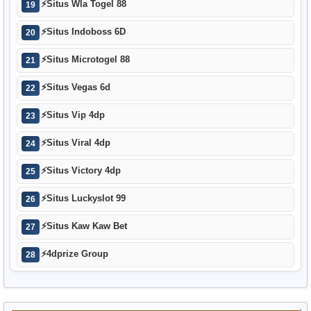
⚡
Situs Wla Togel 88
19
⚡
Situs Indoboss 6D
20
⚡
Situs Microtogel 88
21
⚡
Situs Vegas 6d
22
⚡
Situs Vip 4dp
23
⚡
Situs Viral 4dp
24
⚡
Situs Victory 4dp
25
⚡
Situs Luckyslot 99
26
⚡
Situs Kaw Kaw Bet
27
⚡
4dprize Group
28