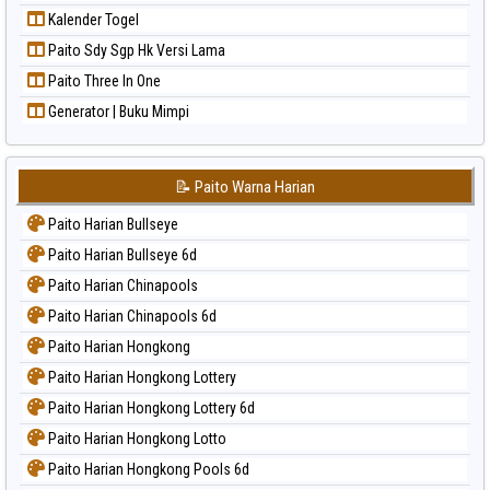
Kalender Togel
Paito Sdy Sgp Hk Versi Lama
Paito Three In One
Generator | Buku Mimpi
📝 Paito Warna Harian
Paito Harian Bullseye
Paito Harian Bullseye 6d
Paito Harian Chinapools
Paito Harian Chinapools 6d
Paito Harian Hongkong
Paito Harian Hongkong Lottery
Paito Harian Hongkong Lottery 6d
Paito Harian Hongkong Lotto
Paito Harian Hongkong Pools 6d