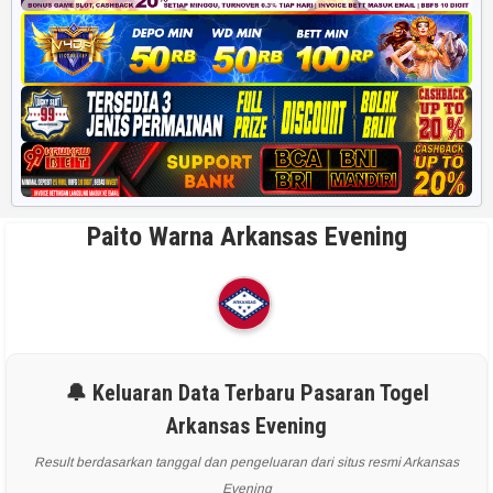
Paito Warna Arkansas Evening
🔔 Keluaran Data Terbaru Pasaran Togel
Arkansas Evening
Result berdasarkan tanggal dan pengeluaran dari situs resmi Arkansas
Evening