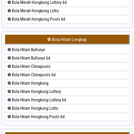
⚽ Bola Merah Hongkong Lottery 6d
⚽ Bola Merah Hongkong Lotto
⚽ Bola Merah Hongkong Pools 6d
⚽ Bola Merah Japan
⚽ Bola Merah Japan 6d
⚽ Bola Hitam Lengkap
⚽ Bola Merah Korea
⚽ Bola Hitam Bullseye
⚽ Bola Merah Kuda Lari
⚽ Bola Hitam Bullseye 6d
⚽ Bola Merah Magnum Cambodia
⚽ Bola Hitam Chinapools
⚽ Bola Merah Nagoya
⚽ Bola Hitam Chinapools 6d
⚽ Bola Merah North Carolina Day
⚽ Bola Hitam Hongkong
⚽ Bola Merah Pcso
⚽ Bola Hitam Hongkong Lottery
⚽ Bola Merah Sao Paulo
⚽ Bola Hitam Hongkong Lottery 6d
⚽ Bola Merah Singapore
⚽ Bola Hitam Hongkong Lotto
⚽ Bola Merah Sydney
⚽ Bola Hitam Hongkong Pools 6d
⚽ Bola Merah Sydney Lottery
⚽ Bola Hitam Japan
⚽ Bola Merah Sydney Lottery 6d
⚽ Bola Hitam Japan 6d