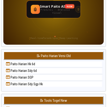
Paito Warna Nagoya
Smart Paito AI
NEW
🤖
Paito Warna New York Midday
Prediksi · Analisis ·
Visual
Paito Warna North Carolina Day
Paito Warna Pcso
Paito Warna Pennsylvania Day
Paito Warna Sao Paulo
Real-time
Terenkripsi
Deep Learning
Paito Warna Singapore
Paito Warna Sydney
📝 Paito Harian Versi Old
Paito Warna Sydney Lottery
Paito Warna Sydney Lottery 6d
Paito Harian Hk 6d
Paito Warna Sydney Lotto
Paito Harian Sdy 6d
Paito Warna Sydney Pools 6d
Paito Harian SGP
Paito Warna Taipei
Paito Harian Sdy Sgp Hk
Paito Warna Taiwan
📝 Tools Togel New