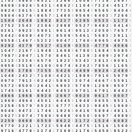
1
7
0
3
3
5
8
8
5
4
6
5
2
1
3
3
2
6
6
3
1
0
0
8
8
7
7
3
8
2
2
6
9
7
7
9
6
0
8
8
3
9
2
6
8
5
4
3
1
4
4
8
6
2
8
1
1
0
4
4
7
3
2
4
6
4
5
1
7
8
0
8
2
4
6
3
6
1
5
6
1
8
8
4
3
7
7
3
5
8
9
6
5
4
9
9
5
6
5
2
9
4
0
4
4
5
8
0
4
4
6
3
7
6
4
8
6
5
7
3
1
4
8
0
8
9
5
6
9
6
6
4
0
3
3
7
2
6
6
3
1
5
0
4
4
2
6
4
8
3
1
8
8
2
1
8
2
3
7
1
0
2
9
5
5
0
5
3
3
6
1
1
7
2
9
2
7
5
2
7
3
5
4
3
7
2
3
0
6
6
2
9
8
8
7
0
5
2
7
9
9
4
8
2
1
0
4
1
4
5
0
3
6
1
7
0
9
2
3
5
5
9
0
1
1
9
6
1
4
5
9
5
1
3
4
2
0
5
0
5
7
6
5
7
3
5
4
4
2
6
0
6
0
8
8
4
0
7
3
1
8
5
0
9
9
5
4
6
1
7
5
6
8
3
2
3
9
1
1
2
9
5
5
8
4
1
4
6
7
4
5
3
3
2
5
9
0
4
7
2
1
7
6
0
6
8
9
6
5
2
4
9
7
5
3
9
2
9
2
2
4
3
7
9
7
0
5
2
7
9
4
1
0
9
9
0
3
5
3
8
4
7
7
8
6
4
0
6
6
3
1
0
4
7
2
2
1
6
7
4
1
9
4
8
3
1
6
9
8
8
6
7
8
0
8
1
6
8
4
3
5
0
8
5
4
7
9
8
7
6
2
9
4
7
2
1
5
7
0
7
8
4
6
1
7
4
1
3
9
3
3
4
9
9
9
2
9
7
4
2
1
3
1
3
4
3
3
3
6
9
6
5
7
0
7
1
8
2
3
5
5
3
4
3
7
3
8
1
3
4
9
0
9
1
1
0
9
5
8
4
3
5
1
8
9
4
1
0
0
0
0
6
7
4
2
6
2
6
2
8
7
8
5
6
2
1
1
6
5
2
6
7
4
6
1
3
7
8
6
5
7
3
5
5
1
5
4
2
6
8
4
4
9
9
9
9
9
2
6
8
2
4
8
0
8
1
0
4
8
3
2
4
3
2
5
7
1
0
8
8
4
4
2
1
3
1
8
8
9
8
7
9
1
0
1
5
9
7
9
7
0
9
7
0
7
7
9
1
3
4
0
2
4
2
6
5
8
9
3
3
3
0
7
4
2
4
6
6
7
4
5
5
9
1
1
5
5
7
2
9
8
5
0
0
0
2
6
4
1
5
6
9
0
3
3
5
7
6
9
6
1
2
6
9
6
9
5
0
7
7
1
7
4
5
9
8
1
6
1
7
6
4
4
3
7
6
4
5
3
8
9
7
0
1
1
6
7
9
1
1
8
4
4
2
6
4
8
6
6
3
1
9
6
8
5
8
9
3
0
3
2
6
6
7
4
9
0
2
0
2
9
6
1
7
8
0
0
0
7
7
1
9
6
9
6
4
9
6
4
1
4
5
0
1
1
6
4
4
5
9
1
9
4
8
3
0
6
5
5
1
9
5
3
1
4
3
2
5
8
4
5
5
7
9
7
0
5
2
3
5
6
7
7
7
5
6
6
3
3
6
9
8
4
5
9
1
9
6
0
6
9
0
4
6
1
9
4
7
3
1
1
7
4
6
1
1
9
2
6
8
0
4
1
6
7
5
8
9
4
4
4
8
1
1
2
3
9
2
7
9
3
0
7
4
2
7
5
8
0
8
9
4
8
8
7
0
6
5
0
5
0
6
9
7
7
4
9
8
9
8
2
2
5
9
5
0
6
6
8
5
0
5
5
0
5
8
6
3
2
5
3
1
7
2
9
1
5
2
4
6
6
0
8
3
2
6
7
7
0
7
3
2
2
1
3
1
7
2
3
5
5
9
4
8
3
4
4
7
5
3
1
5
1
6
7
1
5
6
0
6
9
7
1
6
7
4
7
7
8
6
3
3
7
4
2
7
3
6
9
6
2
1
7
6
4
5
4
5
0
5
9
5
2
2
4