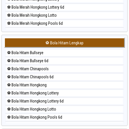
⚽ Bola Merah Hongkong Lottery 6d
⚽ Bola Merah Hongkong Lotto
⚽ Bola Merah Hongkong Pools 6d
⚽ Bola Merah Japan
⚽ Bola Merah Japan 6d
⚽ Bola Hitam Lengkap
⚽ Bola Merah Korea
⚽ Bola Hitam Bullseye
⚽ Bola Merah Kuda Lari
⚽ Bola Hitam Bullseye 6d
⚽ Bola Merah Magnum Cambodia
⚽ Bola Hitam Chinapools
⚽ Bola Merah Nagoya
⚽ Bola Hitam Chinapools 6d
⚽ Bola Merah North Carolina Day
⚽ Bola Hitam Hongkong
⚽ Bola Merah Pcso
⚽ Bola Hitam Hongkong Lottery
⚽ Bola Merah Sao Paulo
⚽ Bola Hitam Hongkong Lottery 6d
⚽ Bola Merah Singapore
⚽ Bola Hitam Hongkong Lotto
⚽ Bola Merah Sydney
⚽ Bola Hitam Hongkong Pools 6d
⚽ Bola Merah Sydney Lottery
⚽ Bola Hitam Japan
⚽ Bola Merah Sydney Lottery 6d