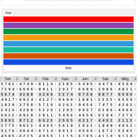
Rest
Brsh
Sen
J
Sel
J
Rab
J
Kam
J
Jum
J
Sab
J
Ming
J
5
7
6
3
9
4
7
4
9
4
8
1
1
0
1
2
3
8
5
4
5
4
9
5
5
4
4
7
6
4
9
5
0
9
9
7
3
9
4
4
6
6
9
6
6
8
9
1
1
2
2
0
3
7
1
6
0
8
9
8
2
9
8
6
5
4
8
3
1
4
5
6
7
4
2
4
3
8
8
7
4
2
6
5
2
3
3
7
4
2
9
7
5
6
2
9
8
7
7
5
9
5
9
0
9
4
9
1
7
8
0
9
2
4
6
4
3
2
7
9
9
6
9
0
9
1
8
8
1
9
3
3
5
3
8
6
5
0
0
0
1
8
3
9
3
2
7
5
8
4
5
7
1
0
1
0
2
6
3
9
9
4
5
6
2
7
4
7
5
3
4
2
6
3
9
3
4
1
0
1
4
2
6
8
5
5
3
2
6
8
1
2
9
5
5
9
9
0
7
7
0
3
9
6
6
4
9
6
6
3
0
6
3
3
6
6
9
3
8
2
3
8
1
1
2
5
4
9
6
6
4
6
5
9
5
0
3
8
4
3
7
2
7
0
7
5
8
9
3
3
8
7
1
2
3
6
0
2
3
5
2
5
0
5
5
4
2
1
7
8
4
4
0
2
2
2
1
1
3
4
3
7
7
5
3
9
6
3
3
6
4
4
0
5
5
5
6
1
9
1
3
9
2
3
5
1
8
4
9
4
4
9
5
3
8
0
1
7
6
4
4
6
4
4
8
0
7
1
4
5
8
0
1
3
4
4
0
0
0
0
1
6
7
2
9
5
2
4
3
7
4
5
8
5
4
0
2
2
5
7
4
9
5
5
1
1
1
1
5
6
6
7
8
5
4
4
1
1
0
1
9
1
3
0
3