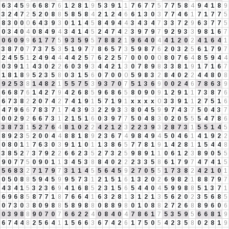
6
3
4
5
9
6
6
8
7
6
1
2
8
1
9
5
3
9
1
1
7
6
7
7
5
7
7
5
8
4
9
4
1
8
9
3
2
4
7
2
5
2
0
8
8
5
8
5
8
4
2
1
2
4
6
6
1
3
0
3
7
7
4
6
1
7
1
7
7
5
8
3
0
0
0
6
4
3
9
3
0
1
1
4
5
8
4
9
4
4
3
4
3
4
7
3
3
7
2
9
6
3
7
7
5
0
3
4
0
4
0
8
4
9
4
3
4
1
4
5
2
4
7
4
2
3
9
7
9
7
9
2
9
3
3
9
8
1
6
7
0
6
0
9
9
6
1
7
7
5
9
3
5
9
5
7
8
8
2
1
9
6
4
0
4
4
1
2
0
2
4
1
6
4
1
3
8
7
0
7
7
3
7
5
3
5
1
9
7
7
8
6
5
7
3
5
9
8
7
6
2
0
3
2
5
6
1
7
9
7
2
4
5
5
1
2
4
9
4
4
4
4
2
5
7
6
2
2
5
7
0
0
0
0
0
8
0
7
6
4
8
5
9
4
4
0
3
9
1
1
4
3
0
2
2
6
0
3
9
3
4
4
2
1
3
0
7
8
9
8
3
3
8
1
9
1
7
1
6
7
1
8
1
8
9
5
2
3
5
8
0
3
1
5
6
0
7
0
0
0
5
9
8
3
2
8
4
0
2
2
4
4
8
0
8
9
2
5
3
8
1
4
8
2
1
5
5
7
5
3
9
3
7
0
7
5
1
3
6
9
0
0
2
4
6
7
8
6
3
9
6
6
8
7
6
1
4
2
7
9
4
2
6
8
5
9
6
8
6
5
8
0
9
0
9
1
2
9
1
1
7
3
8
7
6
6
7
3
8
2
2
0
7
4
2
7
4
1
9
1
5
7
1
9
1
x
x
x
x
0
3
3
9
1
1
2
7
5
1
6
4
7
9
6
6
7
8
3
7
1
7
4
3
9
3
2
2
9
3
3
8
0
4
5
9
9
7
4
3
7
5
0
4
3
7
0
0
2
9
2
6
6
7
3
1
2
1
5
1
6
0
3
9
7
7
5
0
4
8
3
0
2
0
5
5
5
4
7
8
6
3
8
7
3
1
5
2
7
6
4
8
1
0
2
2
4
2
1
2
3
2
2
3
9
3
2
8
7
3
1
5
5
1
4
5
8
9
2
3
5
2
0
0
4
4
8
8
1
8
9
2
3
6
7
4
9
8
4
9
4
5
0
4
6
1
4
1
9
2
2
0
8
0
1
1
7
6
3
0
3
9
1
1
0
1
1
3
8
6
5
7
7
8
1
9
1
4
2
8
1
1
5
4
4
8
3
8
5
2
7
3
7
9
2
2
6
6
2
3
5
2
7
3
2
5
9
8
9
1
1
0
6
1
2
3
8
9
0
5
5
9
0
7
7
5
0
9
0
1
1
3
4
5
3
8
8
4
0
2
2
2
3
3
5
8
6
1
7
9
7
4
7
4
1
5
5
6
8
3
2
7
1
7
9
7
3
1
1
4
5
5
6
4
5
9
2
7
0
5
5
1
7
3
8
2
4
2
1
0
1
0
5
0
8
8
5
9
4
5
9
9
5
7
3
1
2
1
5
1
6
1
3
2
0
2
6
9
8
2
1
8
8
7
9
7
4
3
4
1
5
3
2
3
6
9
4
1
6
8
5
2
3
1
5
6
5
4
4
0
4
5
9
9
8
8
5
1
3
7
1
6
9
6
8
5
8
7
7
1
8
7
6
6
4
1
6
3
2
8
1
3
1
2
1
3
5
6
2
0
2
3
5
6
8
5
0
7
3
0
3
8
0
9
8
8
5
8
9
8
8
0
8
8
9
8
0
1
0
8
8
2
7
2
6
8
8
9
6
0
6
0
3
9
8
8
9
0
7
0
7
6
6
2
2
4
0
8
4
0
4
7
8
6
1
7
5
3
5
9
5
6
6
8
1
9
6
7
4
4
8
2
5
6
4
1
1
5
6
6
3
6
7
4
2
6
1
7
5
0
5
4
2
3
5
8
0
2
8
1
9