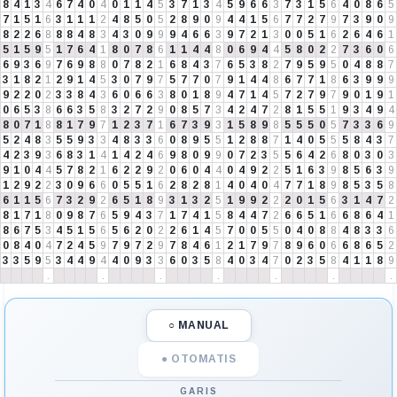
8
4
1
3
4
6
7
4
0
4
0
1
1
4
5
3
7
1
3
4
5
9
6
6
3
7
3
1
5
6
4
0
8
6
5
7
1
5
1
6
3
1
1
1
2
4
8
5
0
5
2
8
9
0
9
4
4
1
5
6
7
7
2
7
9
7
3
9
0
9
8
2
2
6
8
8
8
4
8
3
4
3
0
9
9
9
4
6
6
3
9
7
2
1
3
0
0
5
1
6
2
6
4
6
1
5
1
5
9
5
1
7
6
4
1
8
0
7
8
6
1
1
4
4
8
0
6
9
4
4
5
8
0
2
2
7
3
6
0
6
6
9
3
6
9
7
6
9
8
8
0
7
8
2
1
6
8
4
3
7
6
5
3
8
2
7
9
5
9
5
0
4
8
8
7
3
1
8
2
1
2
9
1
4
5
3
0
7
9
7
5
7
7
0
7
9
1
4
4
8
6
7
7
1
8
6
3
9
9
9
9
2
2
0
2
3
3
8
4
3
6
0
6
6
3
8
0
1
8
9
4
7
1
4
5
7
2
7
9
7
9
0
1
9
1
0
6
5
3
8
6
6
3
5
8
3
2
7
2
9
0
8
5
7
3
4
2
4
7
2
8
1
5
5
1
9
3
4
9
4
8
0
7
1
8
8
1
7
9
7
1
2
3
7
1
6
7
3
9
3
1
5
8
9
8
5
5
5
0
5
7
3
3
6
9
5
2
4
8
3
5
5
9
3
3
4
8
3
3
6
0
8
9
5
5
1
2
8
8
7
1
4
0
5
5
5
8
4
3
7
4
2
3
9
3
6
8
3
1
4
1
4
2
4
6
9
8
0
9
9
0
7
2
3
5
5
6
4
2
6
8
0
3
0
3
9
1
0
4
4
5
7
8
2
1
6
2
2
9
2
0
6
0
4
4
0
4
9
2
2
5
1
6
3
9
8
5
6
3
9
1
2
9
2
2
3
0
9
6
6
0
5
5
1
6
2
8
2
8
1
4
0
4
0
4
7
7
1
8
9
8
5
3
5
8
6
1
1
5
6
7
3
2
9
2
6
5
1
8
9
3
1
3
2
5
1
9
9
2
2
2
0
1
5
6
3
1
4
7
2
8
1
7
1
8
0
9
8
7
6
5
9
4
3
7
1
7
4
1
5
8
4
4
7
2
6
6
5
1
6
6
8
6
4
1
8
6
7
5
3
4
5
1
5
6
5
6
2
0
2
2
6
1
4
5
7
0
0
5
5
0
4
0
8
8
4
8
3
3
6
0
8
4
0
4
7
2
4
5
9
7
9
7
2
9
7
8
4
6
1
2
1
7
9
7
8
9
6
0
6
6
8
6
5
2
3
3
5
9
5
3
4
4
9
4
4
0
9
3
3
6
0
3
5
8
4
0
3
4
7
0
2
3
5
8
4
1
1
8
9
.
.
.
.
.
.
.
○ MANUAL
● OTOMATIS
GARIS