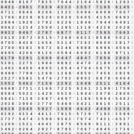
0
9
4
8
3
8
1
0
7
7
7
8
3
5
8
7
0
4
4
8
2
1
0
4
4
5
8
2
6
8
1
2
6
3
9
6
4
3
1
4
2
9
0
1
1
7
0
3
9
3
4
3
3
3
6
3
5
5
7
3
7
1
0
5
5
6
1
4
5
9
0
7
1
1
2
0
8
4
6
1
9
2
0
6
6
1
3
2
3
5
5
0
9
6
6
6
0
0
9
9
7
0
0
7
7
1
7
0
6
6
8
2
3
8
2
8
5
2
6
8
0
0
2
0
2
5
6
0
5
5
4
1
5
0
5
8
6
9
3
3
2
8
9
4
4
1
9
2
9
2
3
7
9
2
2
6
2
2
6
8
1
8
4
6
1
7
9
4
4
8
6
4
9
1
1
9
0
6
2
8
1
2
3
4
7
2
5
5
9
5
1
2
9
5
5
1
3
1
8
9
4
2
3
8
2
2
0
2
8
1
9
9
3
2
5
9
4
6
7
4
2
7
8
7
6
6
8
7
7
5
0
1
1
7
8
7
5
9
5
5
7
6
6
3
9
3
6
1
0
1
2
8
7
2
9
0
5
1
5
6
7
2
6
8
5
6
6
3
3
6
8
5
8
8
7
5
0
2
1
3
0
7
0
5
5
8
4
3
9
3
1
0
5
6
2
5
3
1
4
5
7
3
6
3
9
9
6
0
0
0
3
8
1
7
8
2
7
0
0
0
9
3
8
3
2
9
0
7
3
1
8
3
4
6
1
6
9
8
8
7
6
9
9
6
6
4
5
6
6
3
8
6
9
5
5
4
2
0
6
6
9
1
3
6
9
0
5
9
4
4
6
6
9
2
2
6
1
8
8
7
9
7
1
1
2
8
1
7
8
6
5
2
9
1
1
1
0
0
6
6
0
4
4
7
2
4
8
4
7
2
7
6
5
6
2
2
8
0
3
3
5
3
9
1
1
2
2
7
5
3
1
9
8
6
5
9
8
9
2
2
8
4
7
0
7
2
1
8
0
8
5
3
6
8
5
1
4
0
3
3
8
4
5
0
5
4
8
0
5
5
1
0
5
4
9
4
7
0
4
4
5
6
7
5
3
2
8
4
7
2
8
4
9
8
8
7
7
9
9
9
1
3
6
9
6
1
3
6
8
5
4
8
5
0
5
7
4
5
6
2
3
8
3
9
3
2
5
2
7
9
0
5
8
3
2
5
4
7
6
4
2
7
0
3
3
8
9
0
3
3
0
8
7
8
6
0
4
6
4
1
3
0
5
2
7
5
4
6
2
8
7
1
5
9
5
2
3
9
2
2
1
0
4
8
3
2
5
1
1
2
4
1
6
4
1
6
6
6
8
5
2
7
3
1
4
2
1
6
6
3
7
2
2
5
7
9
2
6
1
7
3
1
9
9
9
1
7
5
9
5
8
5
8
4
3
5
0
2
2
4
1
4
2
9
2
0
5
3
0
3
1
9
4
4
8
3
0
7
8
6
2
8
0
0
0
5
8
4
1
5
7
1
3
9
3
3
6
8
7
6
4
6
9
7
7
1
1
8
6
5
5
9
0
4
4
5
4
6
2
8
2
0
3
8
2
3
9
0
0
0
3
7
7
0
7
5
4
6
9
6
0
4
2
1
3
8
6
1
0
1
2
5
1
1
2
6
6
3
8
2
2
0
4
5
9
5
9
2
7
9
1
0
9
9
9
4
6
4
2
6
4
4
9
8
8
3
3
5
8
4
0
3
9
2
2
0
3
3
4
7
4
6
1
3
4
7
9
1
5
6
5
7
3
9
3
7
1
9
3
3
3
5
8
9
8
3
7
3
7
1
5
4
7
4
2
3
5
9
8
8
9
3
6
3
9
7
6
7
4
2
7
4
3
1
4
6
5
3
7
1
1
2
0
0
0
1
5
2
1
3
4
0
4
3
7
3
8
7
5
3
8
5
6
9
6
9
1
1
1
2
3
8
9
1
1
3
4
6
2
8
0
2
6
4
1
2
9
2
7
9
8
7
9
5
5
7
0
6
7
4
4
9
4
5
9
3
7
3
6
9