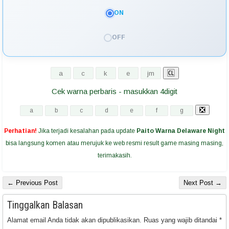
ON
OFF
Cek warna perbaris - masukkan 4digit
Perhatian!
Jika terjadi kesalahan pada update
Paito Warna Delaware Night
bisa langsung komen atau merujuk ke web resmi result game masing masing,
terimakasih.
← Previous Post
Next Post →
Tinggalkan Balasan
Alamat email Anda tidak akan dipublikasikan.
Ruas yang wajib ditandai
*