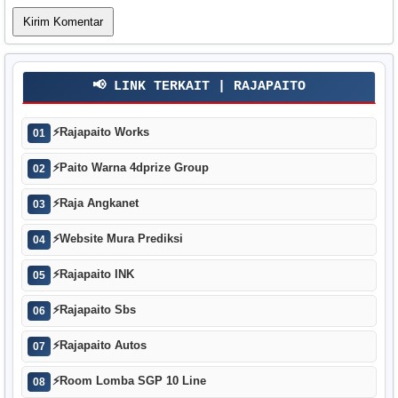
📢 LINK TERKAIT | RAJAPAITO
⚡
Rajapaito Works
01
⚡
Paito Warna 4dprize Group
02
⚡
Raja Angkanet
03
⚡
Website Mura Prediksi
04
⚡
Rajapaito INK
05
⚡
Rajapaito Sbs
06
⚡
Rajapaito Autos
07
⚡
Room Lomba SGP 10 Line
08