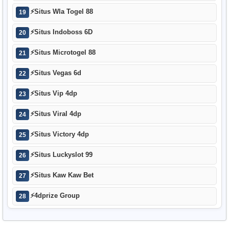
⚡
Situs Wla Togel 88
19
⚡
Situs Indoboss 6D
20
⚡
Situs Microtogel 88
21
⚡
Situs Vegas 6d
22
⚡
Situs Vip 4dp
23
⚡
Situs Viral 4dp
24
⚡
Situs Victory 4dp
25
⚡
Situs Luckyslot 99
26
⚡
Situs Kaw Kaw Bet
27
⚡
4dprize Group
28