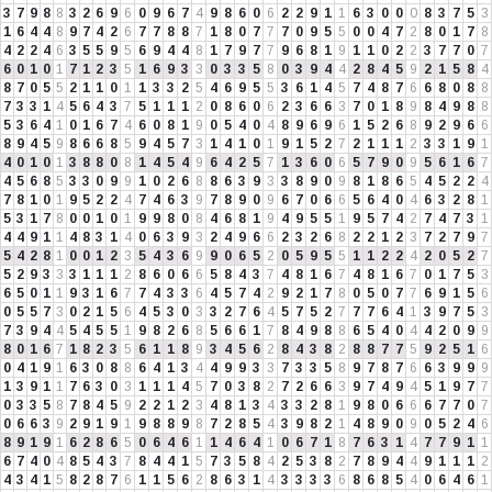
3
7
9
8
8
3
2
6
9
6
0
9
6
7
4
9
8
6
0
6
2
2
9
1
1
6
3
0
0
0
8
3
7
5
3
1
6
4
4
8
9
7
4
2
6
7
7
8
8
7
1
8
0
7
7
7
0
9
5
5
0
0
4
7
2
8
0
1
7
8
4
2
2
4
6
3
5
5
9
5
6
9
4
4
8
1
7
9
7
7
9
6
8
1
9
1
1
0
2
2
3
7
7
0
7
6
0
1
0
1
7
1
2
3
5
1
6
9
3
3
0
3
3
5
8
0
3
9
4
4
2
8
4
5
9
2
1
5
8
4
8
7
0
5
5
2
1
1
0
1
1
3
3
2
5
4
6
9
5
5
3
6
1
4
5
7
4
8
7
6
6
8
0
8
8
7
3
3
1
4
5
6
4
3
7
5
1
1
1
2
0
8
6
0
6
2
3
6
6
3
7
0
1
8
9
8
4
9
8
8
5
3
6
4
1
0
1
6
7
4
6
0
8
1
9
0
5
4
0
4
8
9
6
9
6
1
5
2
6
8
9
2
9
6
6
8
9
4
5
9
8
6
6
8
5
9
4
5
7
3
1
4
1
0
1
9
1
5
2
7
2
1
1
1
2
3
3
1
9
1
4
0
1
0
1
3
8
8
0
8
1
4
5
4
9
6
4
2
5
7
1
3
6
0
6
5
7
9
0
9
5
6
1
6
7
4
5
6
8
5
3
3
0
9
9
1
0
2
6
8
8
6
3
9
3
3
8
9
0
9
8
1
8
6
5
4
5
2
2
4
7
8
1
0
1
9
5
2
2
4
7
4
6
3
9
7
8
9
0
9
6
7
0
6
6
5
6
4
0
4
6
3
2
8
1
5
3
1
7
8
0
0
1
0
1
9
9
8
0
8
4
6
8
1
9
4
9
5
5
1
9
5
7
4
2
7
4
7
3
1
4
4
9
1
1
4
8
3
1
4
0
6
3
9
3
2
4
9
6
6
2
3
2
6
8
2
2
1
2
3
7
2
7
9
7
5
4
2
8
1
0
0
1
2
3
5
4
3
6
9
9
0
6
5
2
0
5
9
5
5
1
1
2
2
4
2
0
5
2
7
5
2
9
3
3
3
1
1
1
2
8
6
0
6
6
5
8
4
3
7
4
8
1
6
7
4
8
1
6
7
0
1
7
5
3
6
5
0
1
1
9
3
1
6
7
7
4
3
3
6
4
5
7
4
2
9
2
1
7
8
0
5
0
7
7
6
9
1
5
6
0
5
5
7
3
0
2
1
5
6
4
5
3
0
3
3
2
7
6
4
5
7
5
2
7
7
7
6
4
1
3
9
7
5
3
7
3
9
4
4
5
4
5
5
1
9
8
2
6
8
5
6
6
1
7
8
4
9
8
8
6
5
4
0
4
4
2
0
9
9
8
0
1
6
7
1
8
2
3
5
6
1
1
8
9
3
4
5
6
2
8
4
3
8
2
8
8
7
7
5
9
2
5
1
6
0
4
1
9
1
6
3
0
8
8
6
4
1
3
4
4
9
9
3
3
7
3
3
5
8
9
7
8
7
6
6
3
9
9
9
1
3
9
1
1
7
6
3
0
3
1
1
1
4
5
7
0
3
8
2
7
2
6
6
3
9
7
4
9
4
5
1
9
7
7
0
3
3
5
8
7
8
4
5
9
2
2
1
2
3
4
8
1
3
4
3
3
2
8
1
9
8
0
6
6
6
7
7
0
7
0
6
6
3
9
2
9
1
9
1
9
8
8
9
8
7
2
8
5
4
3
9
8
2
1
4
8
9
0
9
0
5
2
4
6
8
9
1
9
1
6
2
8
6
5
0
6
4
6
1
1
4
6
4
1
0
6
7
1
8
7
6
3
1
4
7
7
9
1
1
6
7
4
0
4
8
5
4
3
7
8
4
4
1
5
7
3
5
8
4
2
5
3
8
2
7
8
9
4
4
9
1
1
1
2
4
3
4
1
5
8
2
8
7
6
1
1
5
6
2
8
6
3
1
4
3
3
3
3
6
8
6
8
5
4
0
6
4
6
1