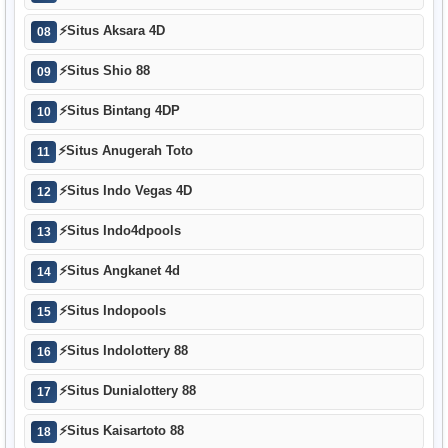
⚡
Situs Aksara 4D
08
⚡
Situs Shio 88
09
⚡
Situs Bintang 4DP
10
⚡
Situs Anugerah Toto
11
⚡
Situs Indo Vegas 4D
12
⚡
Situs Indo4dpools
13
⚡
Situs Angkanet 4d
14
⚡
Situs Indopools
15
⚡
Situs Indolottery 88
16
⚡
Situs Dunialottery 88
17
⚡
Situs Kaisartoto 88
18