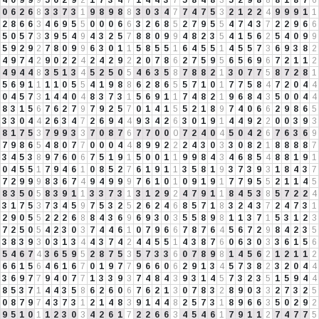
0
6
2
6
8
3
3
7
3
1
9
8
9
8
8
3
0
3
4
7
7
4
7
5
3
2
1
2
2
4
9
9
9
1
1
2
8
6
6
3
4
6
9
5
5
0
0
0
6
6
3
2
6
8
5
2
7
9
5
5
4
7
4
3
7
2
2
9
6
6
5
0
5
7
3
3
9
5
4
9
4
3
2
5
7
8
8
0
9
9
4
8
2
3
5
4
1
5
6
2
5
4
0
9
9
5
9
2
9
2
7
8
0
9
9
6
3
0
1
1
5
8
5
5
1
6
4
5
5
1
4
5
5
7
3
6
9
3
8
2
4
9
7
4
2
9
0
2
2
4
2
4
2
9
2
2
0
7
8
6
2
7
5
9
5
6
5
6
9
6
7
2
1
1
2
4
9
4
4
8
3
5
1
3
4
5
2
5
0
5
4
6
3
5
8
7
8
8
2
1
3
0
7
7
5
8
7
2
8
1
5
6
9
1
1
1
1
0
5
5
4
1
9
8
8
6
2
8
6
5
5
7
1
0
1
7
7
5
8
4
7
2
0
4
4
0
4
5
7
3
1
4
4
0
4
8
3
7
3
1
5
6
9
1
1
7
4
8
2
1
9
6
8
4
3
5
0
0
4
4
8
3
1
5
6
7
6
2
7
9
7
9
2
5
7
0
1
4
1
5
5
2
1
8
9
7
4
0
6
6
2
9
8
6
5
3
3
0
4
4
2
6
3
4
7
2
6
9
4
4
9
3
4
2
6
3
0
1
9
1
4
4
9
2
2
0
0
3
9
3
8
1
7
5
3
7
9
9
3
3
7
0
8
7
6
7
7
0
0
0
7
2
4
0
4
5
0
4
2
6
7
6
3
6
9
7
9
8
6
5
4
8
0
7
7
0
0
0
4
4
8
9
9
2
2
2
4
3
0
3
3
0
8
2
1
8
8
8
8
7
3
4
5
3
8
9
7
6
0
6
7
5
1
9
1
5
0
0
1
1
9
9
8
4
3
4
6
8
5
4
8
8
1
9
1
0
4
5
5
1
7
9
4
6
1
0
8
5
2
7
6
1
9
1
1
3
5
8
1
9
3
7
3
9
3
1
8
4
3
7
7
2
9
9
9
8
3
6
7
4
9
4
9
9
9
7
6
1
0
1
0
9
1
9
1
7
7
9
5
5
2
1
1
4
5
8
3
5
0
5
8
3
9
1
1
3
3
7
3
1
3
1
2
9
2
4
7
9
1
1
8
4
5
3
8
5
7
2
2
4
3
1
7
5
3
7
3
4
5
9
7
5
3
2
5
2
6
2
4
6
8
5
7
1
8
3
2
4
3
7
2
4
7
3
1
2
9
0
5
5
2
2
2
6
8
8
4
3
6
9
6
9
3
0
3
5
5
8
9
8
1
1
3
7
1
5
3
1
2
3
7
2
5
0
5
4
2
3
0
3
7
4
4
6
1
0
7
9
6
6
7
8
7
6
4
5
6
7
2
9
8
4
2
3
5
3
8
3
9
3
0
3
1
3
4
4
3
7
4
2
4
4
5
5
1
4
3
8
7
6
0
6
3
0
3
3
6
1
5
6
5
4
6
7
4
3
6
5
9
5
2
8
7
5
3
5
7
3
3
6
0
7
8
9
8
1
4
5
6
2
1
2
1
1
2
6
6
1
5
6
4
6
1
6
7
0
1
9
7
7
9
6
6
0
6
2
9
1
3
4
5
7
3
8
2
3
2
0
4
4
3
6
9
7
7
9
4
0
7
7
1
3
3
9
3
7
4
8
4
3
9
3
1
4
5
7
3
2
3
5
1
5
9
4
4
8
5
3
7
1
4
4
3
5
8
6
2
6
0
6
7
6
2
1
3
0
7
8
3
2
8
9
0
3
3
2
7
3
2
5
0
8
7
9
7
4
3
7
3
1
2
1
4
8
3
9
1
4
4
8
2
5
7
3
1
8
9
6
6
3
5
0
2
9
2
9
5
1
0
1
1
2
3
0
3
4
2
6
1
7
2
2
6
6
3
4
5
4
6
1
7
9
1
1
2
7
4
7
7
5