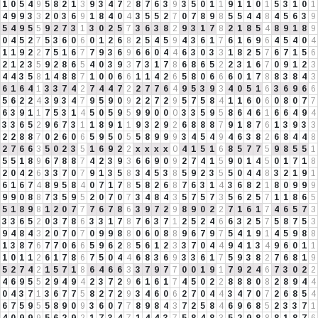
1
0
5
4
9
5
8
2
1
3
9
3
4
7
2
8
7
6
3
9
3
5
0
1
1
9
1
1
0
1
5
3
1
0
1
4
9
9
3
3
2
0
3
6
9
1
8
4
0
4
3
5
5
2
7
0
7
8
9
8
5
5
4
4
8
4
5
6
3
9
5
4
9
5
5
9
2
7
3
1
3
0
2
5
7
3
6
3
8
2
9
3
1
7
8
2
1
8
5
4
8
9
1
8
9
0
4
5
2
7
5
3
6
0
6
0
1
2
6
8
2
5
4
5
9
4
3
6
1
7
6
1
6
9
6
4
5
4
0
4
1
1
9
2
2
7
5
1
6
7
7
9
3
6
9
6
6
0
4
4
6
3
0
3
3
1
8
2
5
7
6
7
1
5
6
2
1
2
3
5
9
2
8
6
5
4
0
3
9
3
7
3
1
7
8
6
8
6
5
2
2
3
1
6
7
0
9
1
2
3
4
4
3
5
8
1
4
8
8
7
1
0
0
6
6
1
1
4
2
6
5
8
0
6
6
6
0
1
7
8
8
3
8
4
3
6
1
6
4
1
3
3
7
4
2
7
4
4
7
2
2
7
7
6
4
9
5
3
9
3
4
0
5
1
6
3
6
9
6
6
5
6
2
2
4
3
9
3
4
7
9
5
9
0
9
2
2
7
2
9
5
7
5
8
4
1
1
6
0
6
0
8
0
7
7
6
3
9
1
1
7
5
3
1
4
5
0
5
9
5
9
9
0
0
0
3
3
5
9
5
8
6
4
6
1
6
6
4
9
4
3
3
6
5
2
9
6
7
3
1
1
8
9
1
1
9
3
2
9
2
6
8
8
8
7
9
1
8
7
6
1
3
9
3
3
2
2
8
8
7
0
2
6
0
6
5
9
5
0
5
5
8
9
9
9
3
4
5
4
9
4
6
3
8
2
6
8
4
4
8
2
7
6
6
3
5
0
2
3
5
1
6
9
2
2
x
x
x
x
0
4
1
5
1
6
8
5
7
7
5
9
8
5
5
1
5
5
1
8
9
6
7
8
8
7
4
2
3
9
3
6
6
9
0
9
2
7
4
1
5
9
0
1
4
5
0
1
7
1
8
2
0
4
2
6
3
3
7
0
7
9
1
3
5
8
3
4
5
3
8
5
9
2
3
5
5
0
4
4
8
3
2
1
9
1
6
1
6
7
4
8
9
5
8
4
0
7
1
7
8
5
8
2
6
8
7
6
3
1
4
3
6
8
2
1
8
0
9
9
9
9
9
0
8
8
7
3
5
9
5
2
0
7
0
7
3
4
8
4
3
5
7
5
7
3
5
6
2
5
7
1
1
8
6
5
5
1
8
9
8
1
2
0
7
7
7
6
7
8
6
3
9
7
2
9
8
9
0
2
2
7
1
6
1
7
4
6
5
7
3
3
3
6
5
2
0
3
7
8
6
3
3
1
7
8
7
6
3
7
1
2
5
2
4
6
6
3
2
5
7
5
8
7
5
3
9
4
8
4
3
2
0
7
0
7
0
9
9
8
8
0
6
0
8
8
9
6
7
9
7
5
4
1
9
1
4
5
9
8
8
1
3
8
7
6
7
7
0
6
6
5
9
6
2
8
5
6
1
2
3
3
7
0
4
4
9
4
1
3
4
9
6
0
1
1
1
0
1
1
2
6
1
7
8
6
7
5
0
4
4
6
8
3
6
9
3
3
6
1
7
5
9
3
8
2
7
6
8
1
9
5
2
7
4
2
1
5
7
1
8
6
4
6
6
3
3
7
9
7
7
0
0
1
9
1
7
9
2
4
6
7
3
0
2
2
4
6
9
5
5
2
9
4
9
4
2
3
7
2
9
6
1
6
1
7
4
5
0
2
2
8
8
8
0
8
2
8
9
4
4
0
4
3
7
1
3
6
7
7
5
8
2
7
2
9
3
4
6
0
6
2
7
0
4
4
3
4
7
0
7
2
6
8
5
4
6
7
5
9
5
5
8
9
0
9
3
6
0
7
7
8
9
8
4
3
7
2
5
8
4
6
9
6
8
5
2
3
3
7
1
4
0
9
9
9
5
6
2
9
2
1
7
3
4
7
1
4
4
3
7
5
8
4
8
3
5
2
9
8
8
8
1
8
7
6