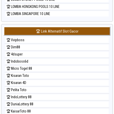
🏆 LOMBA HONGKONG POOLS 10 LINE
🏆 LOMBA SINGAPORE 10 LINE
🏆 Link Alternatif Slot Gacor
🏆 Vvipboss
🏆 Dim88
🏆 4dsuper
🏆 Indoboss6d
🏆 Micro Togel 88
🏆 Kisaran Toto
🏆 Kisaran 4D
🏆 Pelita Toto
🏆 IndoLottery 88
🏆 DuniaLottery 88
🏆 KaisarToto 88