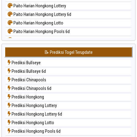
Paito Harian Hongkong Lottery
Paito Harian Hongkong Lottery 6d
Paito Harian Hongkong Lotto
Paito Harian Hongkong Pools 6d
Paito Harian Japan
Paito Harian Japan 6d
📝 Prediksi Togel Terupdate
Paito Harian Korea
Prediksi Bullseye
Paito Harian Kuda Lari
Prediksi Bullseye 6d
Paito Harian Magnum Cambodia
Prediksi Chinapools
Paito Harian Nagoya
Prediksi Chinapools 6d
Paito Harian New York Midday
Prediksi Hongkong
Paito Harian North Carolina Day
Prediksi Hongkong Lottery
Paito Harian Pcso
Prediksi Hongkong Lottery 6d
Paito Harian Pennsylvania Day
Prediksi Hongkong Lotto
Paito Harian Sao Paulo
Prediksi Hongkong Pools 6d
Paito Harian Singapore