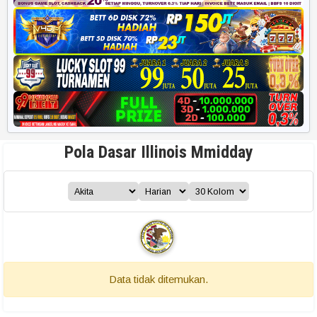
Pola Dasar Illinois Mmidday
Data tidak ditemukan.