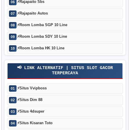
⚡
Rajapaito Sbs
06
⚡
Rajapaito Autos
07
⚡
Room Lomba SGP 10 Line
08
⚡
Room Lomba SDY 10 Line
09
⚡
Room Lomba HK 10 Line
10
📢 LINK ALTERNATIF | SITUS SLOT GACOR
TERPERCAYA
⚡
Situs Vvipboss
01
⚡
Situs Dim 88
02
⚡
Situs 4dsuper
03
⚡
Situs Kisaran Toto
04