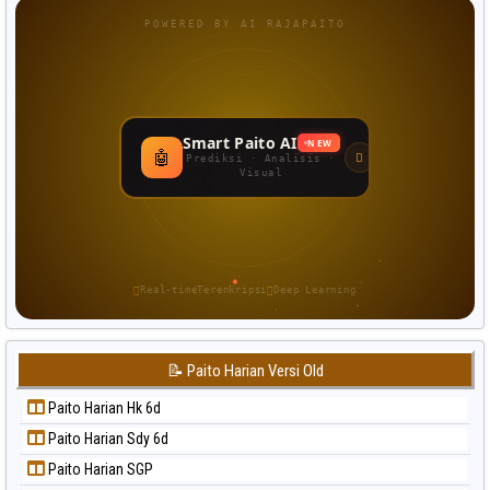
Paito Warna Japan 6d
POWERED BY AI RAJAPAITO
Paito Warna Korea
Paito Warna Kuda Lari
Paito Warna Magnum Cambodia
Paito Warna Nagoya
Smart Paito AI
NEW
🤖
Paito Warna New York Midday
Prediksi · Analisis ·
Visual
Paito Warna North Carolina Day
Paito Warna Pcso
Paito Warna Pennsylvania Day
Paito Warna Sao Paulo
Real-time
Terenkripsi
Deep Learning
Paito Warna Singapore
Paito Warna Sydney
📝 Paito Harian Versi Old
Paito Warna Sydney Lottery
Paito Warna Sydney Lottery 6d
Paito Harian Hk 6d
Paito Warna Sydney Lotto
Paito Harian Sdy 6d
Paito Warna Sydney Pools 6d
Paito Harian SGP