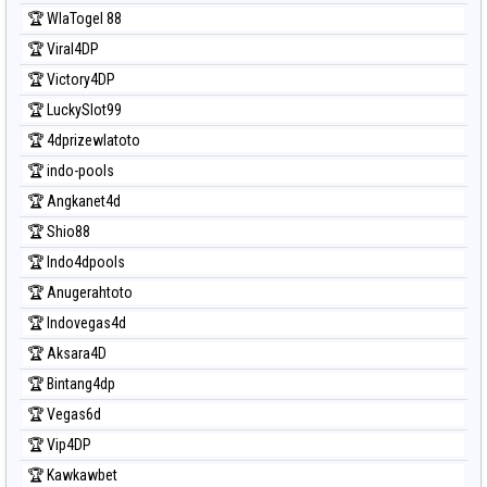
🏆 WlaTogel 88
🏆 Viral4DP
🏆 Victory4DP
🏆 LuckySlot99
🏆 4dprizewlatoto
🏆 indo-pools
🏆 Angkanet4d
🏆 Shio88
🏆 Indo4dpools
🏆 Anugerahtoto
🏆 Indovegas4d
🏆 Aksara4D
🏆 Bintang4dp
🏆 Vegas6d
🏆 Vip4DP
🏆 Kawkawbet