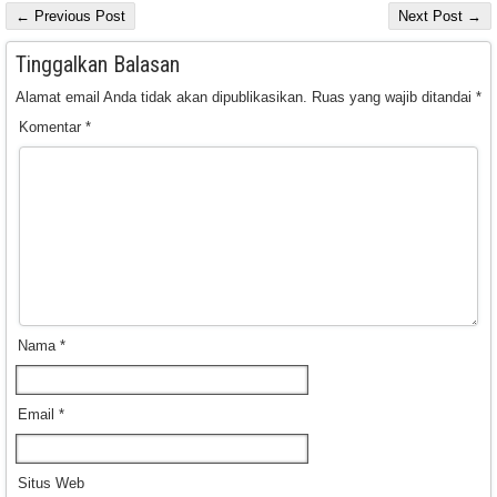
← Previous Post
Next Post →
Tinggalkan Balasan
Alamat email Anda tidak akan dipublikasikan.
Ruas yang wajib ditandai
*
Komentar
*
Nama
*
Email
*
Situs Web