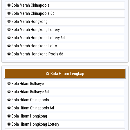
Prediksi Taiwan
⚽ Bola Merah Chinapools
⚽ Bola Merah Chinapools 6d
⚽ Bola Merah Hongkong
⚽ Bola Merah Hongkong Lottery
⚽ Bola Merah Hongkong Lottery 6d
⚽ Bola Merah Hongkong Lotto
⚽ Bola Merah Hongkong Pools 6d
⚽ Bola Merah Japan
⚽ Bola Merah Japan 6d
⚽ Bola Hitam Lengkap
⚽ Bola Merah Korea
⚽ Bola Hitam Bullseye
⚽ Bola Merah Kuda Lari
⚽ Bola Hitam Bullseye 6d
⚽ Bola Merah Magnum Cambodia
⚽ Bola Hitam Chinapools
⚽ Bola Merah Nagoya
⚽ Bola Hitam Chinapools 6d
⚽ Bola Merah North Carolina Day
⚽ Bola Hitam Hongkong
⚽ Bola Merah Pcso
⚽ Bola Hitam Hongkong Lottery
⚽ Bola Merah Sao Paulo