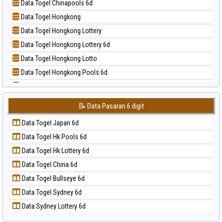
Data Togel Chinapools 6d
📝 Pola Dasar North Carolina Day
📊 Statistik Taiwan
Data Togel Hongkong
📝 Pola Dasar Pcso
Data Togel Hongkong Lottery
📝 Pola Dasar Sao Paulo
Data Togel Hongkong Lottery 6d
📝 Pola Dasar Singapore
Data Togel Hongkong Lotto
📝 Pola Dasar Sydney
Data Togel Hongkong Pools 6d
📝 Pola Dasar Sydney Lottery
Data Togel Japan
📝 Pola Dasar Sydney Lottery 6d
Data Togel Japan 6d
📝 Pola Dasar Sydney Lotto
📝 Data Pasaran 6 digit
Data Togel Korea
📝 Pola Dasar Sydney Pools 6d
Data Togel Japan 6d
Data Togel Kuda Lari
📝 Pola Dasar Taipei
Data Togel Hk Pools 6d
Data Togel Magnum Cambodia
📝 Pola Dasar Taiwan
Data Togel Hk Lottery 6d
Data Togel Nagoya
Data Togel China 6d
Data Togel North Carolina Day
Data Togel Bullseye 6d
Data Togel Pcso
Data Togel Sydney 6d
Data Togel Sao Paulo
Data Sydney Lottery 6d
Data Togel Singapore