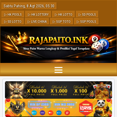
Sabtu Pahing, 8 Agt 2026, 05:30
▷ HK POOLS
▷ HK LOTTERY
▷ HK LOTTO
▷ SD POOLS
▷ SD LOTTO
▷ LIVE CHINA
▷ SGP TOTO
▷ SGP POOLS