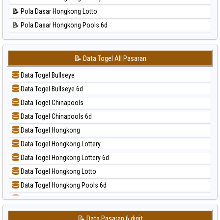
📊 Statistik Pennsylvania Day
📝 Pola Dasar Hongkong Lotto
📊 Statistik Sao Paulo
📝 Pola Dasar Hongkong Pools 6d
📊 Statistik Singapore
📝 Pola Dasar Japan
📊 Statistik Sydney
📝 Pola Dasar Japan 6d
📊 Statistik Sydney Lottery
📝 Data Togel All Pasaran
📝 Pola Dasar Korea
📊 Statistik Sydney Lottery 6d
Data Togel Bullseye
📝 Pola Dasar Kuda Lari
📊 Statistik Sydney Lotto
Data Togel Bullseye 6d
📝 Pola Dasar Magnum Cambodia
📊 Statistik Sydney Pools 6d
Data Togel Chinapools
📝 Pola Dasar Nagoya
📊 Statistik Taipei
Data Togel Chinapools 6d
📝 Pola Dasar North Carolina Day
📊 Statistik Taiwan
Data Togel Hongkong
📝 Pola Dasar Pcso
Data Togel Hongkong Lottery
📝 Pola Dasar Sao Paulo
Data Togel Hongkong Lottery 6d
📝 Pola Dasar Singapore
Data Togel Hongkong Lotto
📝 Pola Dasar Sydney
Data Togel Hongkong Pools 6d
📝 Pola Dasar Sydney Lottery
Data Togel Japan
📝 Pola Dasar Sydney Lottery 6d
Data Togel Japan 6d
📝 Pola Dasar Sydney Lotto
📝 Data Pasaran 6 digit