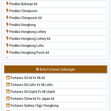
Prediksi Bullseye 6d
Paito Harian Magnum Cambodia
Prediksi Chinapools
Paito Harian Nagoya
Prediksi Chinapools 6d
Paito Harian New York Midday
Prediksi Hongkong
Paito Harian North Carolina Day
Prediksi Hongkong Lottery
Paito Harian Pcso
Prediksi Hongkong Lottery 6d
Paito Harian Pennsylvania Day
Prediksi Hongkong Lotto
Paito Harian Sao Paulo
Prediksi Hongkong Pools 6d
Paito Harian Singapore
Prediksi Japan
Paito Harian Sydney
Prediksi Japan 6d
Paito Harian Sydney Lottery
⚽ Bola Fortunes Gabungan
Prediksi Korea
Paito Harian Sydney Lottery 6d
Fortunes Sd 6d Vs Hk 6d
Prediksi Kuda Lari
Paito Harian Sydney Lotto
Fortunes Sd Lotto Vs Hk Lotto
Prediksi Magnum Cambodia
Paito Harian Sydney Pools 6d
Fortunes Sd Ltry6d Vs Hk Ltry6d
Prediksi Nagoya
Paito Harian Taipei
Fortunes China 6d Vs Japan 6d
Prediksi North Carolina Day
Paito Harian Taiwan
Fortunes Sydney | Sgp | Hongkong
Prediksi Pcso