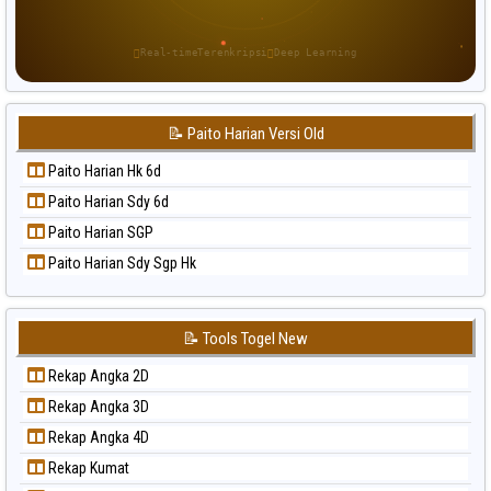
Paito Warna Pennsylvania Day
Paito Warna Sao Paulo
Real-time
Terenkripsi
Deep Learning
Paito Warna Singapore
Paito Warna Sydney
📝 Paito Harian Versi Old
Paito Warna Sydney Lottery
Paito Warna Sydney Lottery 6d
Paito Harian Hk 6d
Paito Warna Sydney Lotto
Paito Harian Sdy 6d
Paito Warna Sydney Pools 6d
Paito Harian SGP
Paito Warna Taipei
Paito Harian Sdy Sgp Hk
Paito Warna Taiwan
📝 Tools Togel New
Rekap Angka 2D
Rekap Angka 3D
Rekap Angka 4D
Rekap Kumat