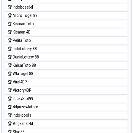
🏆 Indoboss6d
🏆 Micro Togel 88
🏆 Kisaran Toto
🏆 Kisaran 4D
🏆 Pelita Toto
🏆 IndoLottery 88
🏆 DuniaLottery 88
🏆 KaisarToto 88
🏆 WlaTogel 88
🏆 Viral4DP
🏆 Victory4DP
🏆 LuckySlot99
🏆 4dprizewlatoto
🏆 indo-pools
🏆 Angkanet4d
🏆 Shio88