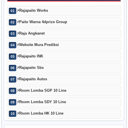
⚡
Rajapaito Works
01
⚡
Paito Warna 4dprize Group
02
⚡
Raja Angkanet
03
⚡
Website Mura Prediksi
04
⚡
Rajapaito INK
05
⚡
Rajapaito Sbs
06
⚡
Rajapaito Autos
07
⚡
Room Lomba SGP 10 Line
08
⚡
Room Lomba SDY 10 Line
09
⚡
Room Lomba HK 10 Line
10