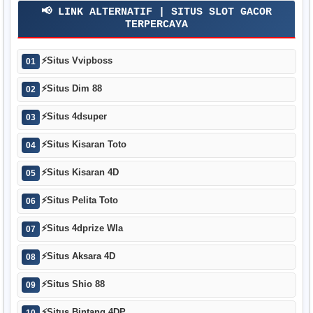
📢 LINK ALTERNATIF | SITUS SLOT GACOR
TERPERCAYA
⚡
Situs Vvipboss
01
⚡
Situs Dim 88
02
⚡
Situs 4dsuper
03
⚡
Situs Kisaran Toto
04
⚡
Situs Kisaran 4D
05
⚡
Situs Pelita Toto
06
⚡
Situs 4dprize Wla
07
⚡
Situs Aksara 4D
08
⚡
Situs Shio 88
09
⚡
Situs Bintang 4DP
10