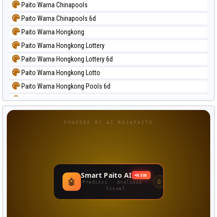
Paito Warna Chinapools
Paito Warna Chinapools 6d
Paito Warna Hongkong
Paito Warna Hongkong Lottery
Paito Warna Hongkong Lottery 6d
Paito Warna Hongkong Lotto
Paito Warna Hongkong Pools 6d
Paito Warna Japan
Paito Warna Japan 6d
POWERED BY AI RAJAPAITO
Paito Warna Korea
Paito Warna Kuda Lari
Paito Warna Magnum Cambodia
Paito Warna Nagoya
Smart Paito AI
NEW
🤖
Paito Warna New York Midday
Prediksi · Analisis ·
Visual
Paito Warna North Carolina Day
Paito Warna Pcso