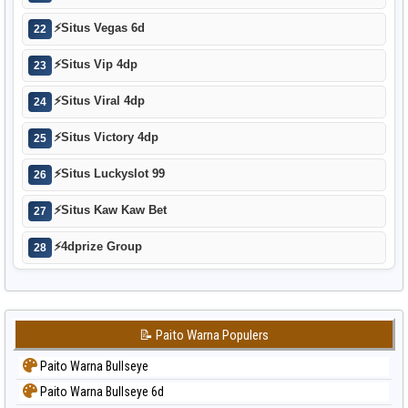
⚡
Situs Vegas 6d
22
⚡
Situs Vip 4dp
23
⚡
Situs Viral 4dp
24
⚡
Situs Victory 4dp
25
⚡
Situs Luckyslot 99
26
⚡
Situs Kaw Kaw Bet
27
⚡
4dprize Group
28
📝 Paito Warna Populers
Paito Warna Bullseye
Paito Warna Bullseye 6d