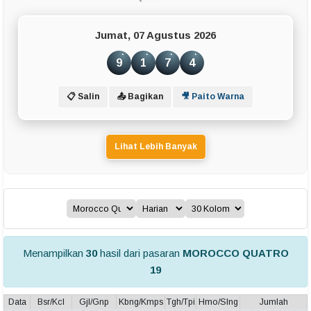
Jumat, 07 Agustus 2026
9
1
7
4
📋 Salin
📤 Bagikan
🎥 Paito Warna
Lihat Lebih Banyak
Menampilkan
30
hasil dari pasaran
MOROCCO QUATRO
19
Data
Bsr/Kcl
Gjl/Gnp
Kbng/Kmps
Tgh/Tpi
Hmo/Slng
Jumlah