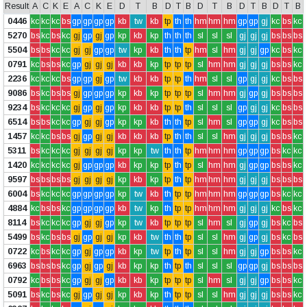
Result
A
C
K
E
A
C
K
E
D
T
B
D
T
B
D
T
B
D
T
B
D
T
B
0446
kc
kc
kc
bs
gp
gp
gp
gp
kb
tw
kb
tp
th
th
hm
hm
hm
gp
gp
gj
kc
bs
kc
5270
bs
kc
bs
kc
gj
gp
gj
gp
kp
kb
kp
th
th
th
sl
sl
sl
gj
gj
gj
bs
bs
bs
5504
bs
bs
kc
kc
gj
gj
gp
gp
tw
kp
kb
th
th
tp
hm
sl
hm
gj
gj
gp
kc
bs
kc
0791
kc
bs
bs
kc
gp
gj
gj
gj
kb
kb
kp
tp
tp
tp
sl
hm
hm
gj
gj
gj
bs
bs
kc
2236
kc
kc
kc
bs
gp
gp
gj
gp
tw
kb
kb
tp
tp
th
hm
sl
sl
gp
gj
gj
kc
bs
bs
9086
bs
kc
bs
bs
gj
gp
gp
gp
kp
kb
kp
tp
tp
tp
sl
hm
hm
gj
gp
gj
bs
bs
bs
9234
bs
kc
kc
kc
gj
gp
gj
gp
kp
kb
kb
tp
tp
th
sl
sl
sl
gp
gj
gj
kc
bs
bs
6514
bs
bs
kc
kc
gp
gj
gj
gp
kp
kp
kb
th
th
tp
sl
hm
sl
gp
gp
gj
kc
bs
bs
1457
kc
kc
bs
bs
gj
gp
gj
gj
kb
kb
kb
tp
th
th
sl
sl
hm
gj
gj
gj
bs
bs
kc
5311
bs
kc
kc
kc
gj
gj
gj
gj
kp
kp
tw
th
th
tp
hm
hm
hm
gp
gp
gp
bs
kc
kc
1420
kc
kc
kc
kc
gj
gp
gp
gp
kb
kp
kp
tp
th
tp
sl
hm
hm
gj
gp
gp
bs
bs
kc
9597
bs
bs
bs
bs
gj
gj
gj
gj
kp
kb
kp
tp
th
tp
hm
hm
hm
gj
gj
gj
bs
bs
bs
6004
bs
kc
kc
kc
gp
gp
gp
gp
kp
tw
kb
th
tp
tp
hm
hm
hm
gp
gp
gp
bs
kc
kc
4884
kc
bs
bs
kc
gp
gp
gp
gp
kb
tw
kp
th
tp
tp
hm
hm
hm
gj
gj
gj
kc
bs
kc
8114
bs
kc
kc
kc
gp
gj
gj
gp
kp
tw
kb
tp
tp
tp
sl
hm
sl
gj
gp
gj
bs
kc
bs
5499
bs
kc
bs
bs
gj
gp
gj
gj
kp
kb
tw
th
th
tp
sl
sl
hm
gj
gp
gj
bs
kc
bs
0722
kc
bs
kc
kc
gp
gj
gp
gp
kb
kp
tw
tp
th
tp
sl
sl
hm
gj
gj
gp
bs
bs
kc
6963
bs
bs
bs
kc
gp
gj
gp
gj
kb
kp
kp
th
tp
th
sl
sl
sl
gp
gp
gj
bs
bs
bs
0792
kc
bs
bs
kc
gp
gj
gj
gp
kb
kb
kp
tp
tp
tp
sl
hm
sl
gj
gj
gp
bs
bs
kc
5091
bs
kc
bs
kc
gj
gp
gj
gj
kp
kb
kp
th
tp
tp
sl
sl
hm
gj
gj
gj
bs
bs
kc