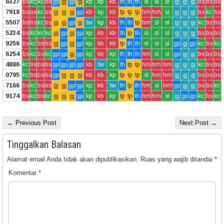
6327
bs
kc
kc
bs
gp
gj
gp
gj
kp
kp
kb
th
th
th
sl
sl
sl
gj
gj
gj
bs
bs
bs
7918
bs
bs
kc
bs
gj
gj
gj
gp
kb
kp
kb
tp
tp
tp
hm
hm
sl
gj
gj
gj
bs
kc
bs
5507
bs
bs
kc
bs
gj
gj
gp
gj
tw
kp
kb
th
th
tp
hm
sl
sl
gj
gj
gj
kc
bs
bs
5234
bs
kc
kc
kc
gj
gp
gj
gp
kp
kb
kb
th
tp
th
sl
sl
sl
gj
gj
gj
bs
bs
bs
9256
bs
kc
bs
bs
gj
gp
gj
gp
kp
kb
kb
tp
th
th
sl
sl
sl
gp
gj
gp
kc
bs
kc
6254
bs
kc
bs
kc
gp
gp
gj
gp
kp
kb
kp
th
th
th
hm
sl
sl
gp
gj
gj
bs
bs
bs
4886
kc
bs
bs
bs
gp
gp
gp
gp
kb
tw
kp
th
tp
tp
hm
hm
hm
gj
gj
gj
kc
bs
bs
0795
kc
bs
bs
bs
gp
gj
gj
gj
kb
kb
kp
tp
tp
tp
sl
hm
hm
gj
gj
gj
bs
bs
bs
7166
bs
kc
bs
bs
gj
gj
gp
gp
kp
kb
tw
th
tp
th
hm
sl
hm
gp
gj
gj
bs
bs
kc
9174
bs
kc
bs
kc
gj
gj
gj
gp
kp
kb
kp
tp
tp
th
hm
hm
sl
gj
gp
gp
kc
bs
kc
← Previous Post
Next Post →
Tinggalkan Balasan
Alamat email Anda tidak akan dipublikasikan.
Ruas yang wajib ditandai
*
Komentar
*