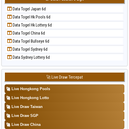
Data Togel Korea
📝 Pola Dasar Sydney Pools 6d
Data Togel Japan 6d
Data Togel Kuda Lari
📝 Pola Dasar Taipei
Data Togel Hk Pools 6d
Data Togel Magnum Cambodia
📝 Pola Dasar Taiwan
Data Togel Hk Lottery 6d
Data Togel Nagoya
Data Togel China 6d
Data Togel North Carolina Day
Data Togel Bullseye 6d
Data Togel Pcso
Data Togel Sydney 6d
Data Togel Sao Paulo
Data Sydney Lottery 6d
Data Togel Singapore
Data Togel Sydney
Data Togel Sydney Lottery
🚀 Live Draw Tercepat
Data Togel Sydney Lottery 6d
🚀
Live Hongkong Pools
Data Togel Sydney Lotto
🚀
Live Hongkong Lotto
Data Togel Sydney Pools 6d
🚀
Live Draw Taiwan
Data Togel Taipei
🚀
Live Draw SGP
Data Togel Taiwan
🚀
Live Draw China