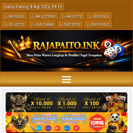
Sabtu Pahing, 8 Agt 2026, 09:19
▷ HK POOLS
▷ HK LOTTERY
▷ HK LOTTO
▷ SD POOLS
▷ SD LOTTO
▷ LIVE CHINA
▷ SGP TOTO
▷ SGP POOLS